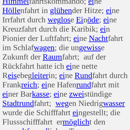
Himmel
fahrtskommando;
ei
ne
Hölle
nfahrt in
glühen
der Hitze;
ei
ne
Irrfahrt durch
weg
los
e
Ei
n
öde
;
ei
ne
Kreuzfahrt durch die Karibik;
ei
n
Pionier der Luftfahrt;
ei
ne
Nacht
fahrt
im Schlaf
wagen
; die un
gewiss
e
Zukunft der
Raum
fahrt; auf der
Rückfahrt hatte ich
ei
ne nette
R
eis
ebeg
leiter
in;
ei
ne
Rund
fahrt durch
Frank
reich
;
ei
ne Hafen
rund
fahrt mit
ei
ner Bar
kasse
;
ei
ne
zwei
stündige
Stadt
rund
fahrt;
weg
en Niedrig
wasser
wurde die Schifffahrt
ei
ngestellt; die
Flussschifffahrt er
möglich
t den