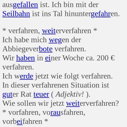
aus
gefallen
ist. Ich bin mit der
Seil
bahn
ist ins Tal hinunter
gefahr
en.
* verfahren,
weit
erverfahren *
Ich habe mich
weg
en der
Abbiegever
bote
verfahren.
Wir
haben
in
ei
ner Woche ca. 200 €
verfahren.
Ich w
erde
jetzt wie folgt verfahren.
In dieser verfahrenen Situation ist
gut
er Rat
teuer
(
Adjektiv!
).
Wie sollen wir jetzt
weit
erverfahren?
* vorfahren, vo
rau
sfahren,
vorb
ei
fahren *