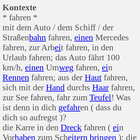
Kontexte
* fahren *
mit dem Auto / dem Schiff / der
Straßen
bahn
fahren,
einen
Mercedes
fahren, zur Arb
ei
t fahren, in den
Urlaub fahren; das Auto fährt 100
km/h,
einen
Um
weg
fahren,
ei
n
Rennen
fahren; aus der
Haut
fahren,
sich mit der
Hand
durchs
Haar
fahren,
zur See fahren, fahr zum
Teufel
! Was
ist denn in dich
gefahr
en ( dass du
dich so aufregst )?
die Karre in den
Dreck
fahren (
ei
n
Vor
haben
zum Sch
eitern
bringen
); die