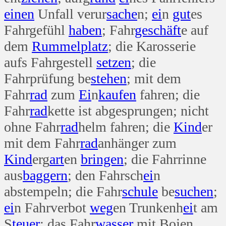
einen
Unfall verur
sache
n;
ei
n
gut
es
Fahrgefühl
haben
; Fahr
geschäft
e auf
dem
Rummel
platz
; die Karosserie
aufs Fahrgestell
setzen
; die
Fahrprüfung be
stehen
; mit dem
Fahr
rad
zum
Ei
n
kaufen
fahren; die
Fahr
rad
kette ist abgesprungen; nicht
ohne Fahr
rad
helm fahren; die
Kind
er
mit dem Fahr
rad
anhänger zum
Kind
erg
art
en
bringen
; die Fahrrinne
aus
baggern
; den Fahrsch
ei
n
abstempeln; die Fahr
schule
be
suchen
;
ei
n Fahrverbot
weg
en Trunkenh
ei
t am
S
teuer
; das Fahr
wasser
mit Bojen