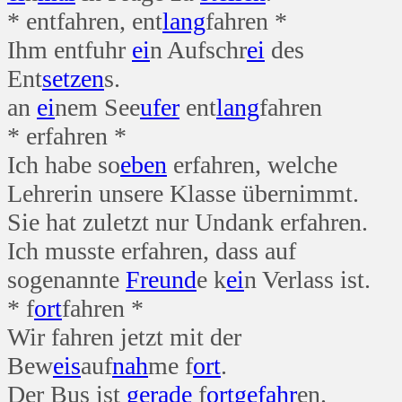
* entfahren, ent
lang
fahren *
Ihm entfuhr
ei
n Aufschr
ei
des
Ent
setzen
s.
an
ei
nem See
ufer
ent
lang
fahren
* erfahren *
Ich habe so
eben
erfahren, welche
Lehrerin unsere Klasse übernimmt.
Sie hat zuletzt nur Undank erfahren.
Ich musste erfahren, dass auf
sogenannte
Freund
e k
ei
n Verlass ist.
* f
ort
fahren *
Wir fahren jetzt mit der
Bew
eis
auf
nah
me f
ort
.
Der Bus ist
gerade
f
ort
gefahr
en.