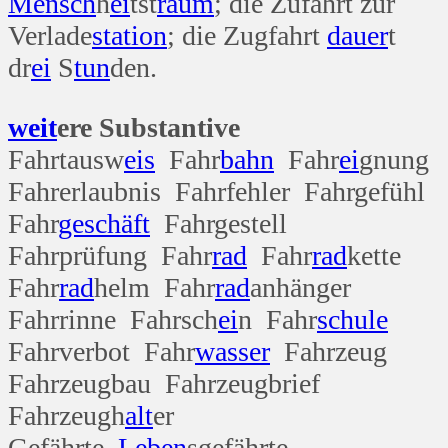
Mensch
h
ei
tst
raum
; die Zufahrt zur
Verlade
station
; die Zugfahrt
dauer
t
dr
ei
S
tun
den.
weit
ere Substantive
Fahrtausw
eis
Fahr
bahn
Fahr
ei
gnung
Fahrerlaubnis Fahrfehler Fahrgefühl
Fahr
geschäft
Fahrgestell
Fahrprüfung Fahr
rad
Fahr
rad
kette
Fahr
rad
helm Fahr
rad
anhänger
Fahrrinne Fahrsch
ei
n Fahr
schule
Fahrverbot Fahr
wasser
Fahrzeug
Fahrzeugbau Fahrzeugbrief
Fahrzeugh
alt
er
Gefährte
Leben
sgefährte