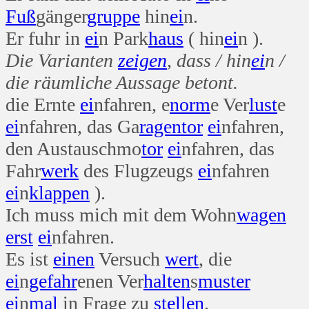
Fuß
gänger
gruppe
hin
ei
n.
Er fuhr in
ei
n Park
haus
( hin
ei
n ).
Die Varianten
zeigen
, dass / hin
ei
n /
die räumliche Aussage betont.
die Ernte
ei
nfahren, e
norm
e Ver
lust
e
ei
nfahren, das Ga
ragen
tor
ei
nfahren,
den Austauschmo
tor
ei
nfahren, das
Fahr
werk
des Flugzeugs
ei
nfahren
ei
n
klappen
).
Ich muss mich mit dem Wohn
wagen
erst
ei
nfahren.
Es ist
einen
Versuch
wert
, die
ei
n
gefahr
enen Ver
halten
s
muster
ei
n
mal
in Frage zu
stellen
.