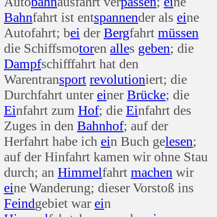
Auto
bahn
ausfahrt ver
passen
;
ei
ne
Bahn
fahrt ist ent
spannen
der als
ei
ne
Autofahrt; b
ei
der
Berg
fahrt
müssen
die Schiffsmo
tor
en
alle
s
geben
; die
Dampf
schifffahrt hat den
Warentran
sport
revolution
iert; die
Durchfahrt unter
ei
ner
Brücke
; die
Ei
nfahrt zum
Hof
; die
Ei
nfahrt des
Zuges in den
Bahn
hof
; auf der
Herfahrt habe ich
ei
n Buch ge
lesen
;
auf der Hinfahrt kamen wir ohne Stau
durch; an
Himmel
fahrt
machen
wir
ei
ne Wanderung; dieser Vorstoß ins
Feind
gebiet war
ei
n