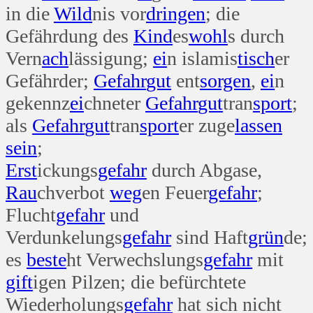
in die
Wild
nis vor
dringen
; die
Gefährdung des
Kind
es
wohl
s durch
Vern
ach
lässigung;
ei
n islamis
tisch
er
Gefährder;
Gefahr
gut
ent
sorgen
,
ei
n
gekennz
ei
chneter
Gefahr
gut
tran
sport
;
als
Gefahr
gut
tran
sport
er zuge
lassen
sein
;
Erst
ickungs
gefahr
durch Abgase,
Rau
chverbot
weg
en Feuer
gefahr
;
Flucht
gefahr
und
Verdunkelungs
gefahr
sind Haft
grün
de;
es
beste
ht Verwechslungs
gefahr
mit
gift
igen Pilzen; die befürchtete
Wiederholungs
gefahr
hat sich nicht