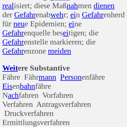
real
isiert; diese Maß
nah
men
dienen
der
Gefahr
enab
weh
r;
ei
n
Gefahr
enherd
für
neu
e Epidemien;
ei
ne
Gefahr
enquelle bes
ei
tigen; die
Gefahr
enstelle markieren; die
Gefahr
enzone
meiden
Weit
ere Substantive
Fähre Fähr
mann
Person
enfähre
Eis
en
bahn
fähre
N
ach
fahren Vorfahren
Verfahren Antragsverfahren
Druckverfahren
Ermittlungsverfahren