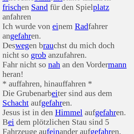
frisch
en
Sand
für den Spiel
platz
anfahren
Ich wurde von
ei
nem
Rad
fahrer
an
gefahr
en.
Des
weg
en b
rau
chst du mich doch
nicht so
grob
anzufahren.
Fahr nicht so
nah
an den Vorder
mann
heran!
* auffahren, hinauffahren *
Die Grubenarb
ei
ter sind aus dem
Schacht
auf
gefahr
en.
Jesus ist in den
Himmel
auf
gefahr
en.
B
ei
dem plötzlichen Stau sind 5
Fahrzeuge au
fein
ander auf
gefahr
en.