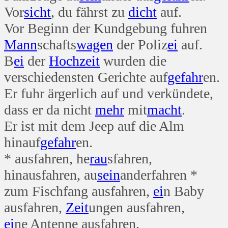
Vor
sicht
, du fährst zu
dicht
auf.
Vor Beginn der Kundgebung fuhren
Mann
schafts
wagen
der Poliz
ei
auf.
B
ei
der
Hoch
zeit
wurden die
verschiedensten Gerichte auf
gefahr
en.
Er fuhr ärgerlich auf und verkündete,
dass er da nicht
mehr
mit
macht
.
Er ist mit dem Jeep auf die Alm
hinauf
gefahr
en.
* ausfahren, he
rau
sfahren,
hinausfahren, au
sein
anderfahren *
zum Fischfang ausfahren,
ei
n Baby
ausfahren,
Zeit
ungen ausfahren,
ei
ne Antenne ausfahren,