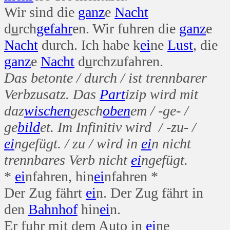
Wir sind die
ganz
e
Nacht
d
u
rch
gefahr
en. Wir fuhren die
ganz
e
Nacht
durch. Ich habe k
ei
ne
Lust
, die
ganz
e
Nacht
d
u
rchzufahren.
Das betonte / durch / ist trennbarer
Verbzusatz. Das
Part
izip wird mit
daz
wischen
gesch
oben
em / -ge- /
ge
bild
et. Im Infinitiv wird / -zu- /
ei
ngefügt. / zu / wird in
ei
n nicht
trennbares Verb nicht
ei
ngefügt.
*
ei
nfahren, hin
ei
nfahren *
Der Zug fährt
ei
n. Der Zug fährt in
den
Bahn
hof
hin
ei
n.
Er fuhr mit dem Auto in
ei
ne