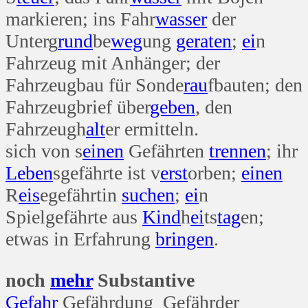
markieren; ins Fahr
wasser
der
Unterg
rund
be
weg
ung
geraten
;
ei
n
Fahrzeug mit Anhänger; der
Fahrzeugbau für Sonde
rau
fbauten; den
Fahrzeugbrief über
geben
, den
Fahrzeugh
alt
er ermitteln.
sich von s
einen
Gefährten
trennen
; ihr
Leben
sgefährte ist v
erst
orben;
einen
R
eis
egefährtin
suchen
;
ei
n
Spielgefährte aus
Kind
h
ei
ts
tag
en;
etwas in Erfahrung
bringen
.
noch
mehr
Substantive
Gefahr
Gefährdung Gefährder