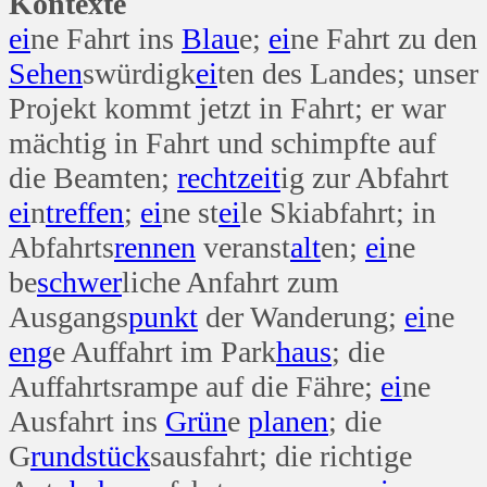
Kontexte
ei
ne Fahrt ins
Blau
e;
ei
ne Fahrt zu den
Sehen
swürdigk
ei
ten des Landes; unser
Projekt kommt jetzt in Fahrt; er war
mächtig in Fahrt und schimpfte auf
die Beamten;
recht
zeit
ig zur Abfahrt
ei
n
treffen
;
ei
ne st
ei
le Skiabfahrt; in
Abfahrts
rennen
veranst
alt
en;
ei
ne
be
schwer
liche Anfahrt zum
Ausgangs
punkt
der Wanderung;
ei
ne
eng
e Auffahrt im Park
haus
; die
Auffahrtsrampe auf die Fähre;
ei
ne
Ausfahrt ins
Grün
e
planen
; die
G
rund
stück
sausfahrt; die richtige