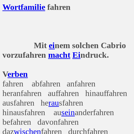
Wort
familie
fahren
Mit
ei
nem solchen Cabrio
vorzufahren
macht
Ei
ndruck.
V
erben
fahren abfahren anfahren
heranfahren auffahren hinauffahren
ausfahren he
rau
sfahren
hinausfahren au
sein
anderfahren
befahren davonfahren
daz
wischen
fahren d
u
rchfahren