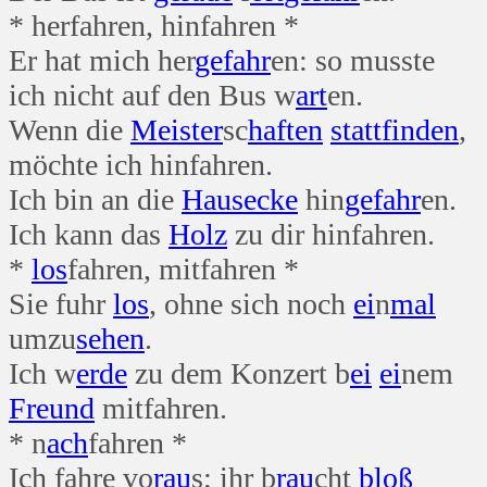
* herfahren, hinfahren *
Er hat mich her
gefahr
en: so musste
ich nicht auf den Bus w
art
en.
Wenn die
Meister
sc
haften
statt
finden
,
möchte ich hinfahren.
Ich bin an die
Haus
ecke
hin
gefahr
en.
Ich kann das
Holz
zu dir hinfahren.
*
los
fahren, mitfahren *
Sie fuhr
los
, ohne sich noch
ei
n
mal
umzu
sehen
.
Ich w
erde
zu dem Konzert b
ei
ei
nem
Freund
mitfahren.
* n
ach
fahren *
Ich fahre vo
rau
s; ihr b
rau
cht
bloß