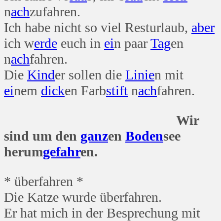
n
ach
zufahren.
Ich habe nicht so viel Resturlaub,
aber
ich w
erde
euch in
ei
n paar
Tag
en
n
ach
fahren.
Die
Kind
er sollen die
Linie
n mit
ei
nem
dick
en Farb
stift
n
ach
fahren.
Wir
sind um den
ganz
en
Boden
see
herum
gefahr
en.
* überfahren *
Die Katze wurde überfahren.
Er hat mich in der Besprechung mit