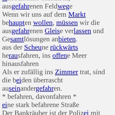
aus
gefahr
enen Feld
weg
e
Wenn wir uns auf dem
Markt
be
haupt
en
wollen
,
müssen
wir die
aus
gefahr
enen
Gleis
e ver
lassen
und
Ge
samt
lösungen an
bieten
.
aus der
Scheu
ne
rückwärts
he
rau
sfahren, ins
offen
e Meer
hinausfahren
Als er zufällig ins
Zimmer
trat, sind
die b
ei
den überrascht
au
sein
ander
gefahr
en.
* befahren, davonfahren *
ei
ne stark befahrene Straße
Der Bankräuber ist der Poliz
ei
mit