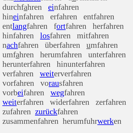
durchf
a
hren
ei
nfahren
hin
ei
nfahren erfahren entfahren
ent
lang
fahren f
ort
fahren herfahren
hinfahren
los
fahren mitfahren
n
ach
fahren überfahren
u
mfahren
umf
a
hren herumfahren unterfahren
herunterfahren hinunterfahren
verfahren
weit
erverfahren
vorfahren vo
rau
sfahren
vorb
ei
fahren
weg
fahren
weit
erfahren widerfahren zerfahren
zufahren
zurück
fahren
zusammenfahren herumfuhr
werk
en