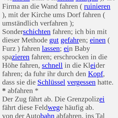
Firma an die Wand fahren (
ruinieren
), mit der Kirche ums Dorf fahren (
umständlich verfahren );
Sonder
schichten
fahren; ich bin mit
dieser Methode
gut
gefahr
en;
einen
(
Furz ) fahren
lassen
;
ei
n Baby
spa
zieren
fahren; erschrocken in die
Höhe fahren,
schnell
in die Kl
ei
der
fahren; da fuhr ihr durch den
Kopf
,
dass sie die
Schlüssel
vergessen
hatte.
*
abfahren *
Der Zug fährt ab. Die Grenzpoliz
ei
fährt diese Feld
weg
e häufig ab.
von der Auto
bahn
abfahren, ins Tal