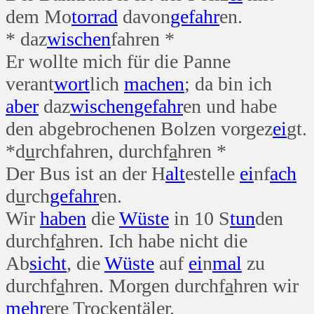
dem Mo
tor
rad
davon
gefahr
en.
* daz
wischen
fahren *
Er wollte mich für die Panne
verant
wort
lich
machen
; da bin ich
aber
daz
wischen
gefahr
en und habe
den abgebrochenen Bolzen vorgez
ei
gt.
*d
u
rchfahren, durchf
a
hren *
Der Bus ist an der H
alt
estelle
ei
nf
ach
d
u
rch
gefahr
en.
Wir
haben
die
Wüste
in 10 S
tun
den
durchf
a
hren. Ich habe nicht die
Ab
sicht
, die
Wüste
auf
ei
n
mal
zu
durchf
a
hren. Morgen durchf
a
hren wir
mehr
ere Trockentäler.