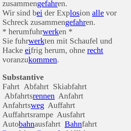
zusammen
gefahr
en.
Wir sind b
ei
der Exp
los
ion
alle
vor
Schreck zusammen
gefahr
en.
* herumfuhr
werk
en *
Sie fuhr
werk
ten mit Schaufel und
Hacke
ei
frig herum, ohne
recht
voranzu
kommen
.
Substantive
Fahrt Abfahrt Skiabfahrt
Abfahrts
rennen
Anfahrt
Anfahrts
weg
Auffahrt
Auffahrtsrampe Ausfahrt
Auto
bahn
ausfahrt
Bahn
fahrt