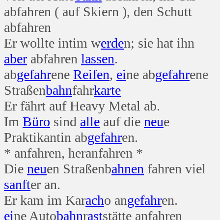
abfahren ( auf Skiern ), den Schutt
abfahren
Er wollte intim w
erde
n; sie hat ihn
aber
abfahren
lassen
.
ab
gefahr
ene
Reifen
,
ei
ne ab
gefahr
ene
Straßen
bahn
fahr
karte
Er fährt auf Heavy Metal ab.
Im
Büro
sind
alle
auf die
neu
e
Praktikantin ab
gefahr
en.
* anfahren, heranfahren *
Die
neu
en Straßenb
ahnen
fahren viel
sanft
er an.
Er kam im Kar
ach
o an
gefahr
en.
ei
ne Auto
bahn
r
ast
stätte anfahren