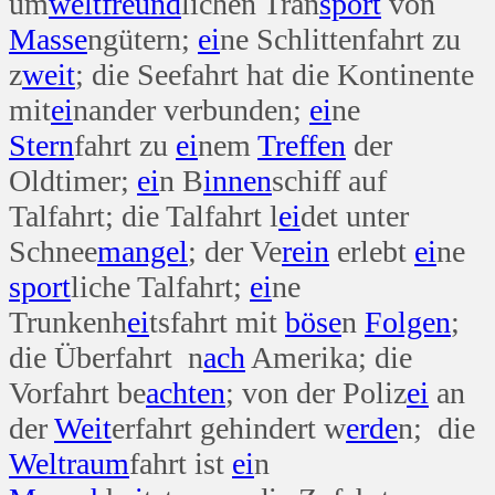
um
welt
freund
lichen Tran
sport
von
Masse
ngütern;
ei
ne Schlittenfahrt zu
z
weit
; die Seefahrt hat die Kontinente
mit
ei
nander verbunden;
ei
ne
Stern
fahrt zu
ei
nem
Treffen
der
Oldtimer;
ei
n B
innen
schiff auf
Talfahrt; die Talfahrt l
ei
det unter
Schnee
mangel
; der Ve
rein
erlebt
ei
ne
sport
liche Talfahrt;
ei
ne
Trunkenh
ei
tsfahrt mit
böse
n
Folgen
;
die Überfahrt n
ach
Amerika; die
Vorfahrt be
achten
; von der Poliz
ei
an
der
Weit
erfahrt gehindert w
erde
n; die
Welt
raum
fahrt ist
ei
n