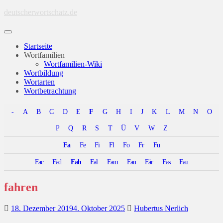
Skip
deutscherwortschatz.de
to
main
Toggle
content
navigation
Startseite
Wortfamilien
Wortfamilien-Wiki
Wortbildung
Wortarten
Wortbetrachtung
-
A
B
C
D
E
F
G
H
I
J
K
L
M
N
O
P
Q
R
S
T
Ü
V
W
Z
Fa
Fe
Fi
Fl
Fo
Fr
Fu
Fac
Fäd
Fah
Fal
Fam
Fan
Fär
Fas
Fau
fahren
18. Dezember 2019
4. Oktober 2025
Hubertus Nerlich