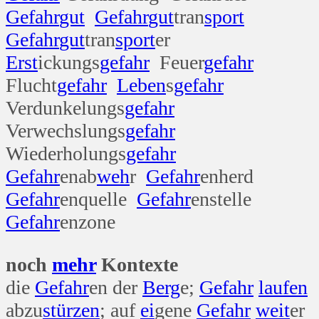
Gefahr
gut
Gefahr
gut
tran
sport
Gefahr
gut
tran
sport
er
Erst
ickungs
gefahr
Feuer
gefahr
Flucht
gefahr
Leben
s
gefahr
Verdunkelungs
gefahr
Verwechslungs
gefahr
Wiederholungs
gefahr
Gefahr
enab
weh
r
Gefahr
enherd
Gefahr
enquelle
Gefahr
enstelle
Gefahr
enzone
noch
mehr
Kontexte
die
Gefahr
en der
Berg
e;
Gefahr
laufen
abzu
stürzen
; auf
ei
gene
Gefahr
weit
er