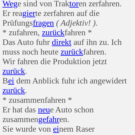
Weg
e sind von Trak
tor
en zerfahren.
Er rea
gier
te zerfahren auf die
Prüfungs
fragen
( Adjektiv! )
.
* zufahren,
zurück
fahren *
Das Auto fuhr
direkt
auf ihn zu. Ich
muss noch heute
zurück
fahren.
Wir fahren die Produktion jetzt
zurück
.
B
ei
dem Anblick fuhr ich angewidert
zurück
.
* zusammenfahren *
Er hat das
neu
e Auto schon
zusammen
gefahr
en.
Sie wurde von
ei
nem Raser