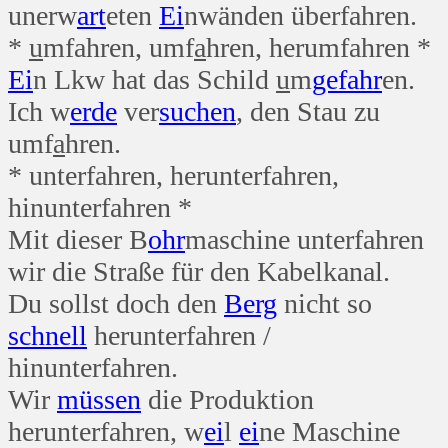
unerw
art
eten
Ei
nwänden überfahren.
*
u
mfahren, umf
a
hren, herumfahren *
Ei
n Lkw hat das Schild
u
m
gefahr
en.
Ich w
erde
ver
suchen
, den Stau zu
umf
a
hren.
* unterfahren, herunterfahren,
hinunterfahren *
Mit dieser B
ohr
maschine unterfahren
wir die Straße für den Kabelkanal.
Du sollst doch den
Berg
nicht so
schnell
herunterfahren /
hinunterfahren.
Wir
müssen
die Produktion
herunterfahren, w
ei
l
ei
ne Maschine