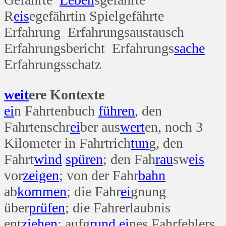
R
eis
egefährtin Spielgefährte
Erfahrung Erfahrungsaustausch
Erfahrungsbericht Erfahrungs
sache
Erfahrungsschatz
weit
ere Kontexte
ei
n Fahrtenbuch
führen
, den
Fahrtenschr
ei
ber aus
wert
en, noch 3
Kilometer in Fahrtrich
tun
g, den
Fahrt
wind
spüren
; den Fah
rau
sw
eis
vor
zeigen
; von der Fahr
bahn
ab
kommen
; die Fahr
ei
gnung
über
prüfen
; die Fahrerlaubnis
ent
ziehen
; aufg
rund
ei
nes Fahrfehlers