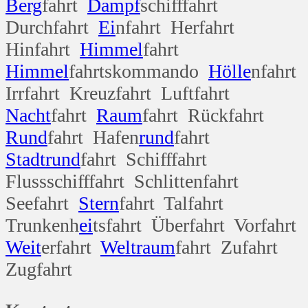
Berg
fahrt
Dampf
schifffahrt
Durchfahrt
Ei
nfahrt Herfahrt
Hinfahrt
Himmel
fahrt
Himmel
fahrtskommando
Hölle
nfahrt
Irrfahrt Kreuzfahrt Luftfahrt
Nacht
fahrt
Raum
fahrt Rückfahrt
Rund
fahrt Hafen
rund
fahrt
Stadt
rund
fahrt Schifffahrt
Flussschifffahrt Schlittenfahrt
Seefahrt
Stern
fahrt Talfahrt
Trunkenh
ei
tsfahrt Überfahrt Vorfahrt
Weit
erfahrt
Welt
raum
fahrt Zufahrt
Zugfahrt