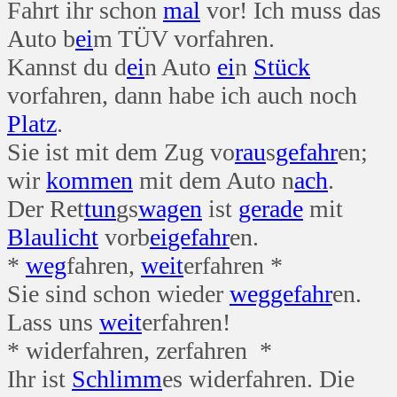
Fahrt ihr schon
mal
vor! Ich muss das
Auto b
ei
m TÜV vorfahren.
Kannst du d
ei
n Auto
ei
n
Stück
vorfahren, dann habe ich auch noch
Platz
.
Sie ist mit dem Zug vo
rau
s
gefahr
en;
wir
kommen
mit dem Auto n
ach
.
Der Ret
tun
gs
wagen
ist
gerade
mit
Blau
licht
vorb
ei
gefahr
en.
*
weg
fahren,
weit
erfahren *
Sie sind schon wieder
weg
gefahr
en.
Lass uns
weit
erfahren!
* widerfahren, zerfahren *
Ihr ist
Schlimm
es widerfahren. Die