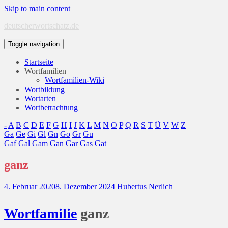
Skip to main content
deutscherwortschatz.de
Toggle navigation
Startseite
Wortfamilien
Wortfamilien-Wiki
Wortbildung
Wortarten
Wortbetrachtung
-
A
B
C
D
E
F
G
H
I
J
K
L
M
N
O
P
Q
R
S
T
Ü
V
W
Z
Ga
Ge
Gi
Gl
Gn
Go
Gr
Gu
Gaf
Gal
Gam
Gan
Gar
Gas
Gat
ganz
4. Februar 2020
8. Dezember 2024
Hubertus Nerlich
Wort
familie
ganz