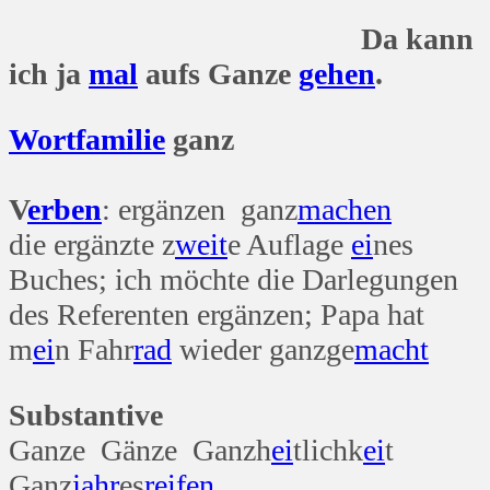
Da kann
ich ja
mal
aufs Ganze
gehen
.
Wort
familie
ganz
V
erben
: ergänzen ganz
machen
die ergänzte z
weit
e Auflage
ei
nes
Buches; ich möchte die Darlegungen
des Referenten ergänzen; Papa hat
m
ei
n Fahr
rad
wieder ganzge
macht
Substantive
Ganze Gänze Ganzh
ei
tlichk
ei
t
Ganz
jahr
es
reifen