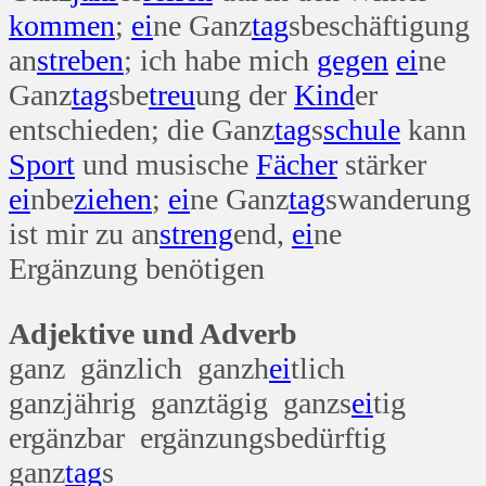
kommen
;
ei
ne Ganz
tag
sbeschäftigung
an
streben
; ich habe mich
gegen
ei
ne
Ganz
tag
sbe
treu
ung der
Kind
er
entschieden; die Ganz
tag
s
schule
kann
Sport
und musische
Fächer
stärker
ei
nbe
ziehen
;
ei
ne Ganz
tag
swanderung
ist mir zu an
streng
end,
ei
ne
Ergänzung benötigen
Adjektive und Adverb
ganz gänzlich ganzh
ei
tlich
ganzjährig ganztägig ganzs
ei
tig
ergänzbar ergänzungsbedürftig
ganz
tag
s