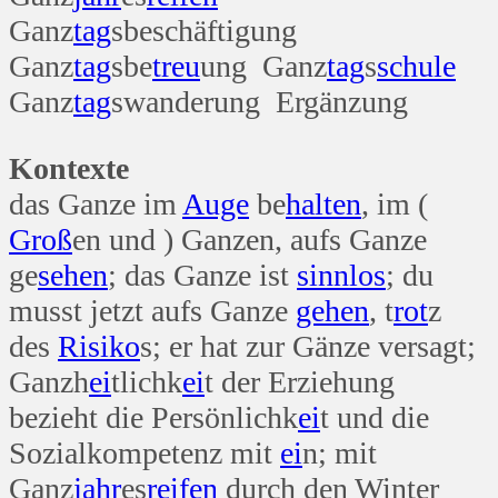
Ganz
tag
sbeschäftigung
Ganz
tag
sbe
treu
ung Ganz
tag
s
schule
Ganz
tag
swanderung Ergänzung
Kontexte
das Ganze im
Auge
be
halten
, im (
Groß
en und ) Ganzen, aufs Ganze
ge
sehen
; das Ganze ist
sinn
los
; du
musst jetzt aufs Ganze
gehen
, t
rot
z
des
Risiko
s; er hat zur Gänze versagt;
Ganzh
ei
tlichk
ei
t der Erziehung
bezieht die Persönlichk
ei
t und die
Sozialkompetenz mit
ei
n; mit
Ganz
jahr
es
reifen
durch den Winter