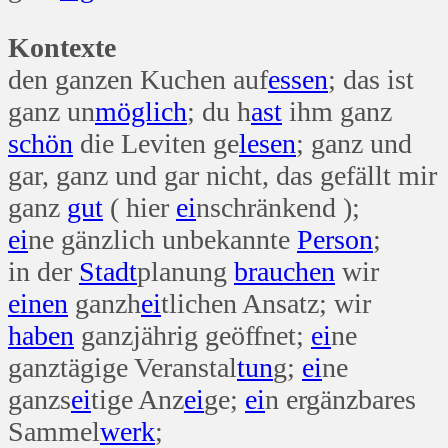
Kontexte
den ganzen Kuchen auf
essen
; das ist
ganz un
möglich
; du h
ast
ihm ganz
schön
die Leviten ge
lesen
; ganz und
gar, ganz und gar nicht, das gefällt mir
ganz
gut
( hier
ei
nschränkend );
ei
ne gänzlich unbekannte
Person
;
in der
Stadt
planung
brauchen
wir
einen
ganzh
ei
tlichen Ansatz; wir
haben
ganzjährig geöffnet;
ei
ne
ganztägige Veranstal
tun
g;
ei
ne
ganzs
ei
tige Anz
ei
ge;
ei
n ergänzbares
Sammel
werk
;