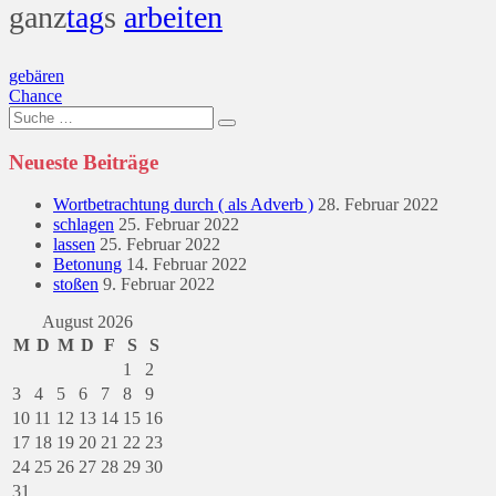
ganz
tag
s
arbeiten
Beitragsnavigation
gebären
Chance
Suche
nach:
Neueste Beiträge
Wortbetrachtung durch ( als Adverb )
28. Februar 2022
schlagen
25. Februar 2022
lassen
25. Februar 2022
Betonung
14. Februar 2022
stoßen
9. Februar 2022
August 2026
M
D
M
D
F
S
S
1
2
3
4
5
6
7
8
9
10
11
12
13
14
15
16
17
18
19
20
21
22
23
24
25
26
27
28
29
30
31