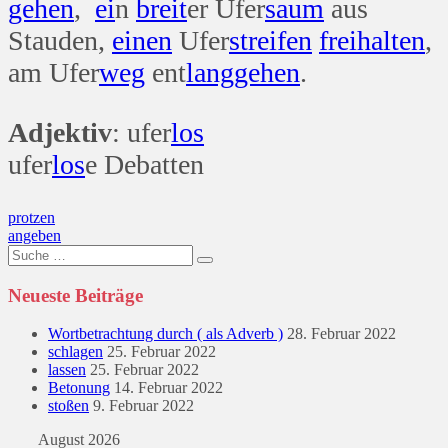
gehen
,
ei
n
breit
er Ufer
saum
aus
Stauden,
einen
Ufer
streifen
frei
halten
,
am Ufer
weg
ent
lang
gehen
.
Adjektiv
: ufer
los
ufer
los
e Debatten
Beitragsnavigation
protzen
angeben
Suche
nach:
Neueste Beiträge
Wortbetrachtung durch ( als Adverb )
28. Februar 2022
schlagen
25. Februar 2022
lassen
25. Februar 2022
Betonung
14. Februar 2022
stoßen
9. Februar 2022
August 2026