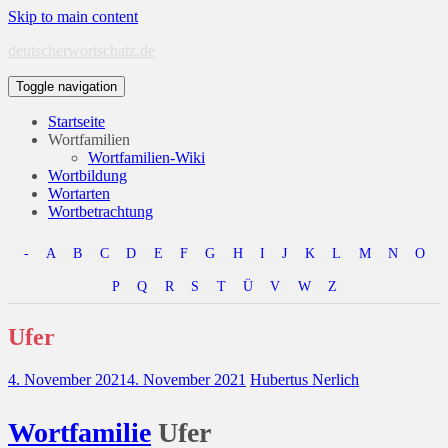
Skip to main content
deutscherwortschatz.de
Toggle navigation
Startseite
Wortfamilien
Wortfamilien-Wiki
Wortbildung
Wortarten
Wortbetrachtung
-
A
B
C
D
E
F
G
H
I
J
K
L
M
N
O
P
Q
R
S
T
Ü
V
W
Z
Ufer
4. November 2021
4. November 2021
Hubertus Nerlich
Wort
familie
Ufer