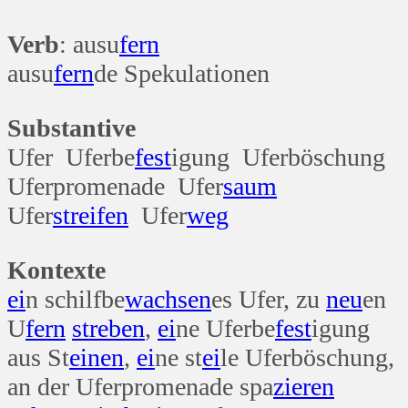
Verb
: ausu
fern
ausu
fern
de Spekulationen
Substantive
Ufer Uferbe
fest
igung Uferböschung
Uferpromenade Ufer
saum
Ufer
streifen
Ufer
weg
Kontexte
ei
n schilfbe
wachsen
es Ufer, zu
neu
en
U
fern
streben
,
ei
ne Uferbe
fest
igung
aus St
einen
,
ei
ne st
ei
le Uferböschung,
an der Uferpromenade spa
zieren