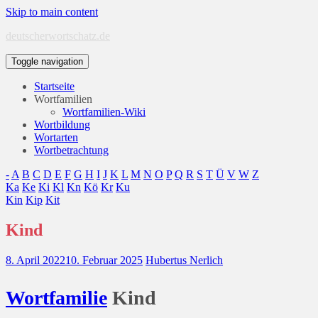
Skip to main content
deutscherwortschatz.de
Toggle navigation
Startseite
Wortfamilien
Wortfamilien-Wiki
Wortbildung
Wortarten
Wortbetrachtung
-
A
B
C
D
E
F
G
H
I
J
K
L
M
N
O
P
Q
R
S
T
Ü
V
W
Z
Ka
Ke
Ki
Kl
Kn
Kö
Kr
Ku
Kin
Kip
Kit
Kind
8. April 2022
10. Februar 2025
Hubertus Nerlich
Wort
familie
Kind