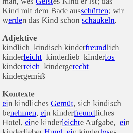
man, wes
Geist
es Kind er ist; das
Kind mit dem Bade aus
schütten
; wir
w
erde
n das Kind schon
schaukeln
.
Adjektive
kindlich kindisch kinder
freund
lich
kinder
leicht
kinderlieb kinder
los
kinder
reich
kinderge
recht
kindergemäß
Kontexte
ei
n kindliches
Gemüt
, sich kindisch
be
nehmen
,
ei
n kinder
freund
liches
Hotel,
ei
ne kinder
leicht
e Aufgabe,
ei
n
kinderlieber
Hund
,
ei
n kinder
los
es