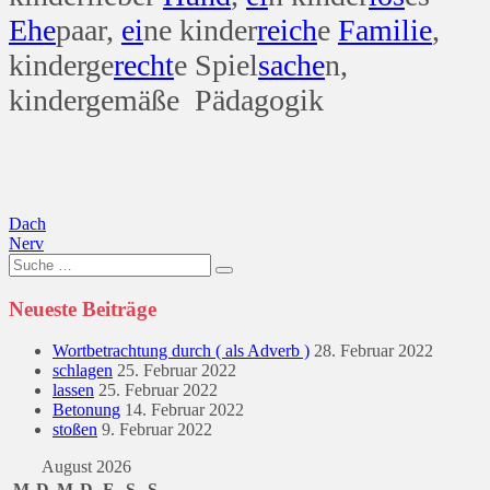
Ehe
paar,
ei
ne kinder
reich
e
Familie
,
kinderge
recht
e Spiel
sache
n,
kindergemäße Pädagogik
Beitragsnavigation
Dach
Nerv
Suche
nach:
Neueste Beiträge
Wortbetrachtung durch ( als Adverb )
28. Februar 2022
schlagen
25. Februar 2022
lassen
25. Februar 2022
Betonung
14. Februar 2022
stoßen
9. Februar 2022
August 2026
M
D
M
D
F
S
S