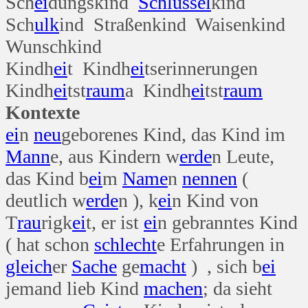
Sch
ei
dungskind
Schlüssel
kind
Sch
ulk
ind Straßenkind Waisenkind
Wunschkind
Kindh
ei
t Kindh
ei
tserinnerungen
Kindh
ei
tst
raum
a Kindh
ei
tst
raum
Kontexte
ei
n
neu
geborenes Kind, das Kind im
Mann
e, aus Kindern w
erde
n Leute,
das Kind b
ei
m
Name
n
nennen
(
deutlich w
erde
n ), k
ei
n Kind von
T
rau
rigk
ei
t, er ist
ei
n gebranntes Kind
( hat schon
schlecht
e Erfahrungen in
gleich
er
Sache
ge
macht
) , sich b
ei
jemand lieb Kind
machen
; da sieht