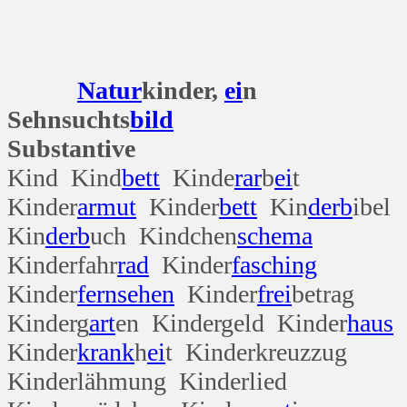
Natur
kinder,
ei
n
Sehnsuchts
bild
Substantive
Kind Kind
bett
Kinde
rar
b
ei
t
Kinder
armut
Kinder
bett
Kin
derb
ibel
Kin
derb
uch Kindchen
schema
Kinderfahr
rad
Kinder
fasching
Kinder
fern
sehen
Kinder
frei
betrag
Kinderg
art
en Kindergeld Kinder
haus
Kinder
krank
h
ei
t Kinderkreuzzug
Kinderlähmung Kinderlied