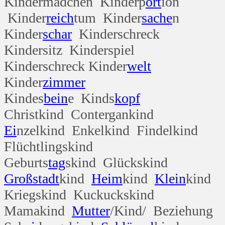
Kindermädchen Kinderp
ort
ion
Kinder
reich
tum Kinder
sache
n
Kinder
schar
Kinderschreck
Kindersitz Kinderspiel
Kinderschreck Kinder
welt
Kinder
zimmer
Kindes
bein
e Kinds
kopf
Christkind Contergankind
Ei
nzelkind Enkelkind Findelkind
Flüchtlingskind
Geburts
tag
skind Glückskind
Groß
stadt
kind
Heim
kind
Klein
kind
Kriegskind Kuckuckskind
Mamakind
Mutter
/Kind/ Beziehung