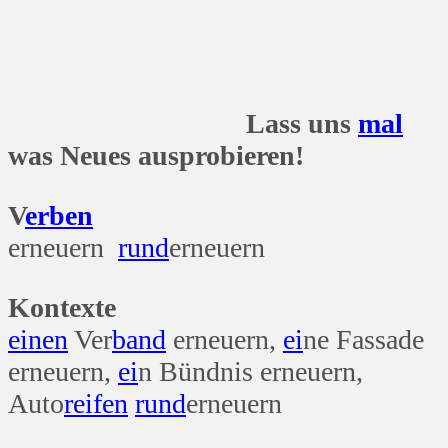
Lass uns
mal
was Neues ausprobieren!
V
erben
erneuern
rund
erneuern
Kontexte
einen
Ver
band
erneuern,
ei
ne Fassade
erneuern,
ei
n Bündnis erneuern,
Auto
reifen
rund
erneuern