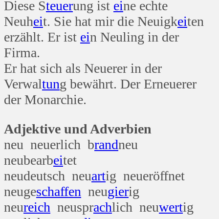
Diese S
teuer
ung ist
ei
ne echte
Neuh
ei
t. Sie hat mir die Neuigk
ei
ten
erzählt. Er ist
ei
n Neuling in der
Firma.
Er hat sich als Neuerer in der
Verwal
tun
g bewährt. Der Erneuerer
der Monarchie.
Adjektive und Adverbien
neu neuerlich b
rand
neu
neubearb
ei
tet
neudeutsch neu
art
ig neueröffnet
neuge
schaffen
neu
gier
ig
neu
reich
neuspr
ach
lich neu
wert
ig