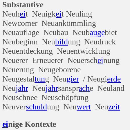
Substantive
Neuh
ei
t Neuigk
ei
t Neuling
Newcomer Neuankömmling
Neuauflage Neubau Neub
auge
biet
Neubeginn Neu
bild
ung Neudruck
Neuentdeckung Neuentwicklung
Neuerer Erneuerer Neuersch
ei
nung
Neuerung Neugeborene
Neugestal
tun
g Neu
gier
/ Neugi
erde
Neu
jahr
Neu
jahr
sanspr
ach
e Neuland
Neuschnee Neuschöpfung
Neuver
schuld
ung Neu
wert
Neu
zeit
ei
nige Kontexte