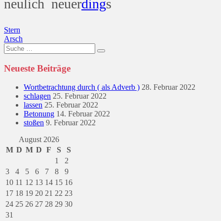
neulich neuer
ding
s
Beitragsnavigation
Stern
Arsch
Suche
nach:
Neueste Beiträge
Wortbetrachtung durch ( als Adverb )
28. Februar 2022
schlagen
25. Februar 2022
lassen
25. Februar 2022
Betonung
14. Februar 2022
stoßen
9. Februar 2022
August 2026
M
D
M
D
F
S
S
1
2
3
4
5
6
7
8
9
10
11
12
13
14
15
16
17
18
19
20
21
22
23
24
25
26
27
28
29
30
31