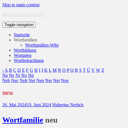
Skip to main content
deutscherwortschatz.de
Toggle navigation
Startseite
Wortfamilien
Wortfamilien-Wiki
Wortbildung
Wortarten
Wortbetrachtung
-
A
B
C
D
E
F
G
H
I
J
K
L
M
N
O
P
Q
R
S
T
Ü
V
W
Z
Na
Ne
Ni
No
Nü
Neb
Nec
Neh
Nei
Nen
Ner
Net
Neu
neu
26. Mai 2024
19. Juni 2024
Hubertus Nerlich
Wort
familie
neu