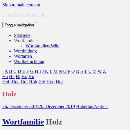
Skip to main content
deutscherwortschatz.de
Toggle navigation
Startseite
Wortfamilien
Wortfamilien-Wiki
Wortbildung
Wortarten
Wortbetrachtung
-
A
B
C
D
E
F
G
H
I
J
K
L
M
N
O
P
Q
R
S
T
Ü
V
W
Z
Ha
He
Hi
Ho
Hu
Hob
Hoc
Hof
Höh
Hol
Hop
Hor
Holz
26. Dezember 2019
26. Dezember 2019
Hubertus Nerlich
Wort
familie
Holz