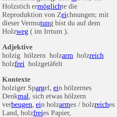
Holzstich er
möglich
te die
Reproduktion von Z
ei
chnungen; mit
dieser Vermu
tun
g bist du auf dem
Holz
weg
( im Irrtum ).
Adjektive
holzig hölzern holz
arm
holz
reich
holz
frei
holzgetäfelt
Kontexte
holziger Sp
arg
el,
ei
n hölzernes
Denk
mal
, sich etwas hölzern
ver
beugen
,
ei
n holz
arm
es / holz
reich
es
Land, holz
frei
es Papier,