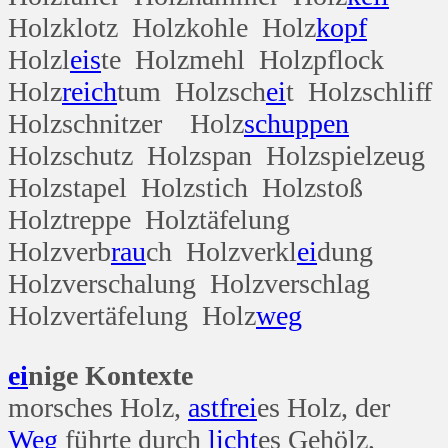
Holzklotz Holzkohle Holz
kopf
Holzl
eis
te Holzmehl Holzpflock
Holz
reich
tum Holzsch
ei
t Holzschliff
Holzschnitzer Holz
schuppen
Holzschutz Holzspan Holzspielzeug
Holzstapel Holzstich Holzstoß
Holztreppe Holztäfelung
Holzverb
rau
ch Holzverkl
ei
dung
Holzverschalung Holzverschlag
Holzvertäfelung Holz
weg
ei
nige Kontexte
morsches Holz,
ast
frei
es Holz, der
Weg
führte durch
licht
es Gehölz,