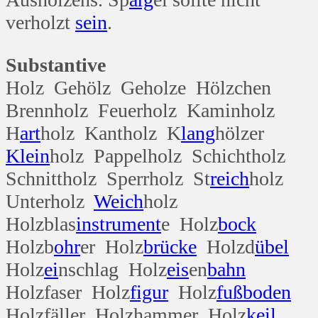
verholzt
sein
.
Substantive
Holz Gehölz Geholze Hölzchen
Brennholz Feuerholz Kaminholz
H
art
holz Kantholz K
lang
hölzer
Klein
holz Pappelholz Schichtholz
Schnittholz Sperrholz St
reich
holz
Unterholz
Weich
holz
Holzblas
instrument
e Holz
bock
Holzb
ohr
er Holz
brücke
Holzd
übel
Holz
ei
nschlag Holz
eis
en
bahn
Holzfaser Holz
figur
Holz
fuß
boden
Holzfäller Holzhammer Holz
keil