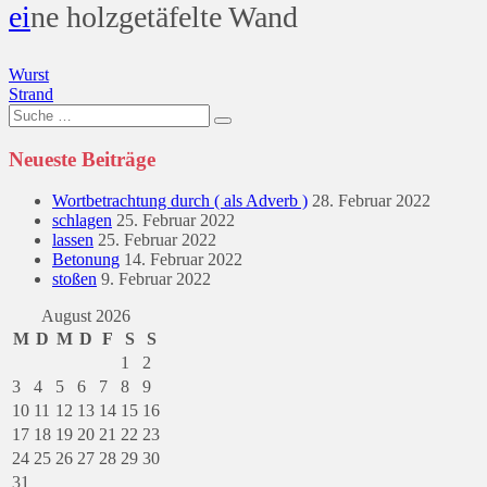
ei
ne holzgetäfelte Wand
Beitragsnavigation
Wurst
Strand
Suche
nach:
Neueste Beiträge
Wortbetrachtung durch ( als Adverb )
28. Februar 2022
schlagen
25. Februar 2022
lassen
25. Februar 2022
Betonung
14. Februar 2022
stoßen
9. Februar 2022
August 2026
M
D
M
D
F
S
S
1
2
3
4
5
6
7
8
9
10
11
12
13
14
15
16
17
18
19
20
21
22
23
24
25
26
27
28
29
30
31