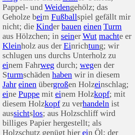
Pappel- und
Weiden
gehölz; das
Geholze b
ei
m
Fuß
ball
spiel gefällt mir
nicht; die
Kind
er
bauen
einen
Turm
aus Hölzchen; in
sein
er
Wut
macht
e er
Klein
holz aus der
Ei
nrich
tun
g; wir
schlugen uns durchs Unterholz zu
ei
nem Fahr
weg
durch;
weg
en der
S
turm
schäden
haben
wir in diesem
Jahr
einen
über
groß
en Holz
ei
nschlag;
ei
ne
Puppe
mit
ei
nem Holz
kopf
; mit
diesem Holz
kopf
zu ver
handeln
ist
aus
sicht
s
los
; aus Holzschliff wird
billiges Papier hergestellt; als
Holzschutz genügt hier
ei
n Öl; der