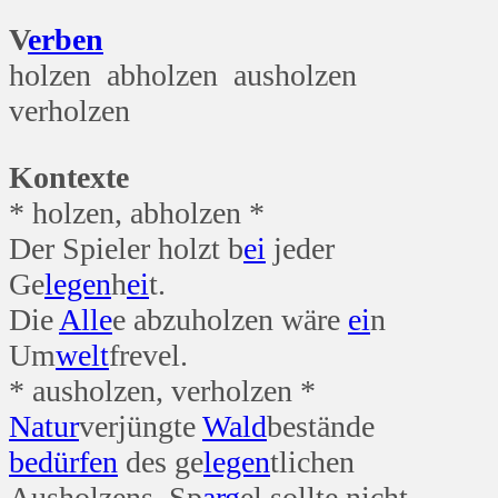
V
erben
holzen abholzen ausholzen
verholzen
Kontexte
* holzen, abholzen *
Der Spieler holzt b
ei
jeder
Ge
legen
h
ei
t.
Die
Alle
e abzuholzen wäre
ei
n
Um
welt
frevel.
* ausholzen, verholzen *
Natur
verjüngte
Wald
bestände
bedürfen
des ge
legen
tlichen
Ausholzens. Sp
arg
el sollte nicht