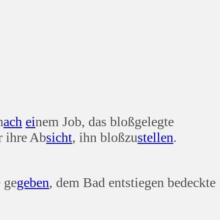
n
ach
ei
nem Job, das bloßgelegte
r ihre Ab
sicht
, ihn bloßzu
stellen
.
 ge
geben
, dem Bad entstiegen bedeckte