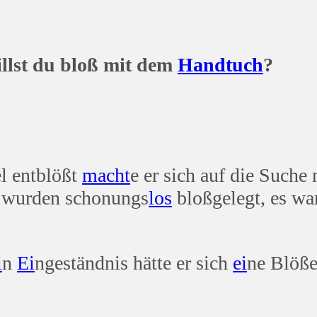
oß mit dem
Hand
tuch
?
el entblößt
macht
e er sich auf die Suche 
 wurden schonungs
los
bloßgelegt, es wa
i
n
Ei
ngeständnis hätte er sich
ei
ne Blöße