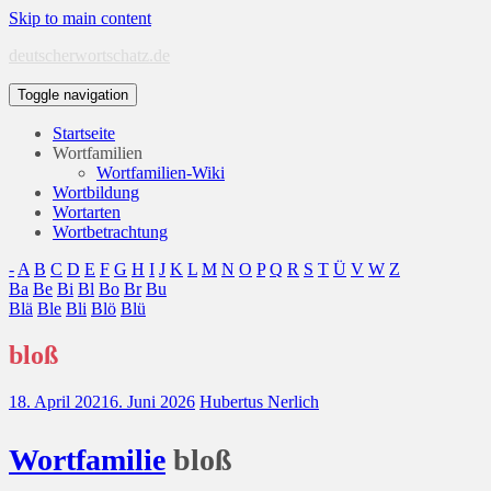
Skip to main content
deutscherwortschatz.de
Toggle navigation
Startseite
Wortfamilien
Wortfamilien-Wiki
Wortbildung
Wortarten
Wortbetrachtung
-
A
B
C
D
E
F
G
H
I
J
K
L
M
N
O
P
Q
R
S
T
Ü
V
W
Z
Ba
Be
Bi
Bl
Bo
Br
Bu
Blä
Ble
Bli
Blö
Blü
bloß
18. April 2021
6. Juni 2026
Hubertus Nerlich
Wort
familie
bloß