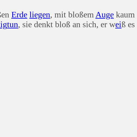
oßen
Erde
liegen
, mit bloßem
Auge
kaum 
ig
tun
, sie denkt bloß an sich, er w
ei
ß es