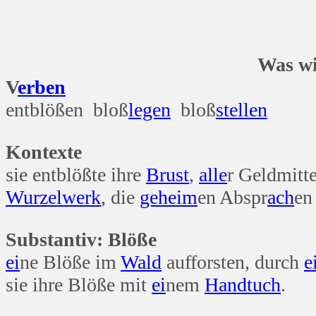
Was willst du bl
V
erben
entblößen bloß
legen
bloß
stellen
Kontexte
sie entblößte ihre
Brust
,
alle
r Geldmitt
Wurzel
werk
, die
geheim
en Abspr
ach
en
Substantiv: Blöße
ei
ne Blöße im
Wald
aufforsten, durch
e
sie ihre Blöße mit
ei
nem
Hand
tuch
.