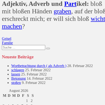
Adjektiv, Adverb und
Part
ikel:
bloß
mit bloßen Händen
graben
, auf der bl
erschreckt mich; er will sich bloß
wicht
machen
?
Beitragsnavigation
Geisel
Familie
Suche
nach:
Neueste Beiträge
Wortbetrachtung durch ( als Adverb )
28. Februar 2022
schlagen
25. Februar 2022
lassen
25. Februar 2022
Betonung
14. Februar 2022
stoßen
9. Februar 2022
August 2026
M
D
M
D
F
S
S
1
2