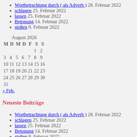
Wortbetrachtung durch ( als Adverb )
28. Februar 2022
schlagen
25. Februar 2022
lassen
25. Februar 2022
Betonung
14. Februar 2022
stoßen
9. Februar 2022
August 2026
M
D
M
D
F
S
S
1
2
3
4
5
6
7
8
9
10
11
12
13
14
15
16
17
18
19
20
21
22
23
24
25
26
27
28
29
30
31
« Feb.
Neueste Beiträge
Wortbetrachtung durch ( als Adverb )
28. Februar 2022
schlagen
25. Februar 2022
lassen
25. Februar 2022
Betonung
14. Februar 2022
stoßen
9. Februar 2022