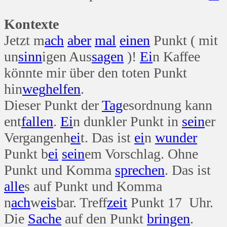
Kontexte
Jetzt m
ach
aber
mal
einen
Punkt ( mit
un
sinn
igen Aus
sagen
)!
Ei
n Kaffee
könnte mir über den toten Punkt
hin
weg
helfen
.
Dieser Punkt der
Tag
esordnung kann
ent
fallen
.
Ei
n dunkler Punkt in
sein
er
Vergangenh
ei
t. Das ist
ei
n
wunder
Punkt b
ei
sein
em Vorschlag. Ohne
Punkt und Komma
sprechen
. Das ist
alle
s auf Punkt und Komma
n
ach
w
eis
bar. Treff
zeit
Punkt 17 Uhr.
Die
Sache
auf den Punkt
bringen
.