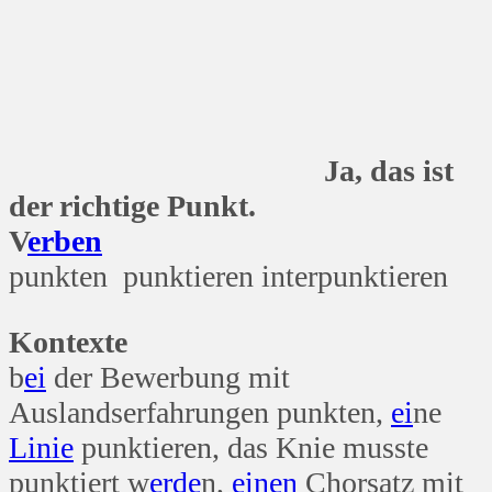
Ja, das ist
der richtige Punkt.
V
erben
punkten punktieren interpunktieren
Kontexte
b
ei
der Bewerbung mit
Auslandserfahrungen punkten,
ei
ne
Linie
punktieren, das Knie musste
punktiert w
erde
n,
einen
Chorsatz mit