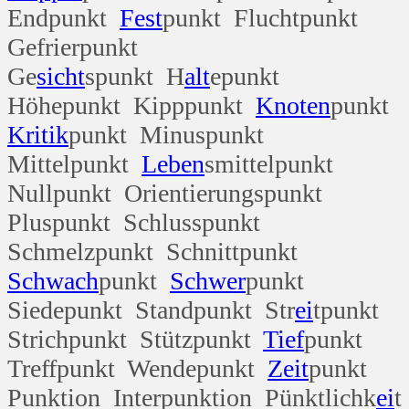
Endpunkt
Fest
punkt Fluchtpunkt
Gefrierpunkt
Ge
sicht
spunkt H
alt
epunkt
Höhepunkt Kipppunkt
Knoten
punkt
Kritik
punkt Minuspunkt
Mittelpunkt
Leben
smittelpunkt
Nullpunkt Orientierungspunkt
Pluspunkt Schlusspunkt
Schmelzpunkt Schnittpunkt
Schwach
punkt
Schwer
punkt
Siedepunkt Standpunkt Str
ei
tpunkt
Strichpunkt Stützpunkt
Tief
punkt
Treffpunkt Wendepunkt
Zeit
punkt
Punktion Interpunktion Pünktlichk
ei
t