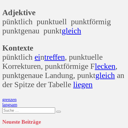
Adjektive
pünktlich punktuell punktförmig
punktgenau punkt
gleich
Kontexte
pünktlich
ei
n
treffen
, punktuelle
Korrekturen, punktförmige F
lecken
,
punktgenaue Landung, punkt
gleich
an
der Spitze der Tabelle
liegen
Beitragsnavigation
grenzen
langsam
Suche
nach:
Neueste Beiträge