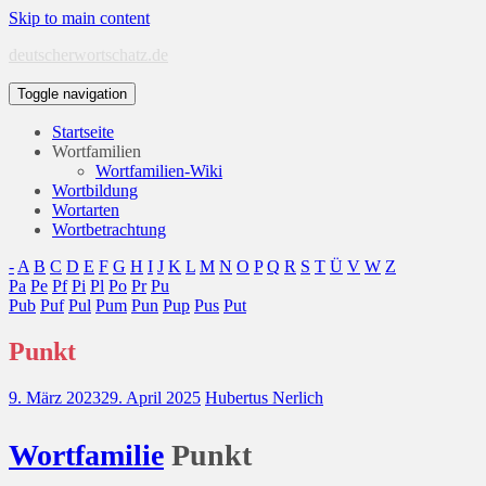
Skip to main content
deutscherwortschatz.de
Toggle navigation
Startseite
Wortfamilien
Wortfamilien-Wiki
Wortbildung
Wortarten
Wortbetrachtung
-
A
B
C
D
E
F
G
H
I
J
K
L
M
N
O
P
Q
R
S
T
Ü
V
W
Z
Pa
Pe
Pf
Pi
Pl
Po
Pr
Pu
Pub
Puf
Pul
Pum
Pun
Pup
Pus
Put
Punkt
9. März 2023
29. April 2025
Hubertus Nerlich
Wort
familie
Punkt