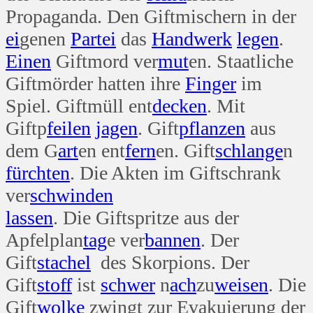
Propaganda. Den Giftmischern in der
ei
genen
Partei
das
Hand
werk
legen
.
Einen
Giftmord ver
mut
en. Staatliche
Giftmörder hatten ihre
Finger
im
Spiel. Giftmüll ent
decken
. Mit
Giftp
feilen
jagen
. Gift
pflanzen
aus
dem G
art
en ent
fern
en. Gift
schlange
n
fürchten
. Die Akten im Giftschrank
ver
schwinden
lassen
. Die Giftspritze aus der
Apfelplan
tag
e ver
bannen
. Der
Gift
stachel
des Skorpions. Der
Gift
stoff
ist
schwer
n
ach
zu
weisen
. Die
Gift
wolke
zwingt zur Evakuierung der