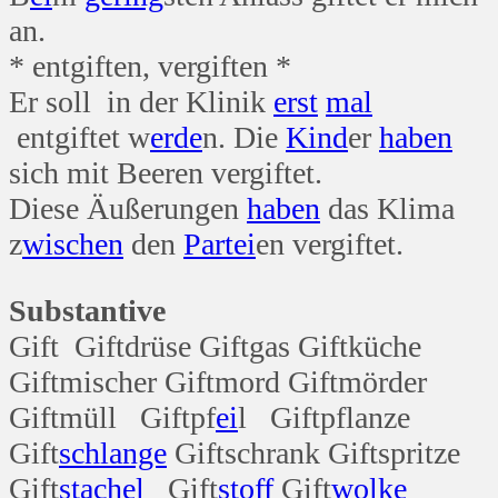
an.
* entgiften, vergiften *
Er soll in der Klinik
erst
mal
entgiftet w
erde
n. Die
Kind
er
haben
sich mit Beeren vergiftet.
Diese Äußerungen
haben
das Klima
z
wischen
den
Partei
en vergiftet.
Substantive
Gift Giftdrüse Giftgas Giftküche
Giftmischer Giftmord Giftmörder
Giftmüll Giftpf
ei
l Giftpflanze
Gift
schlange
Giftschrank Giftspritze
Gift
stachel
Gift
stoff
Gift
wolke