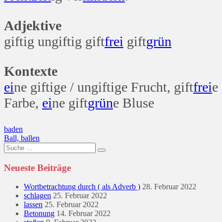
Adjektive
giftig ungiftig gift
frei
gift
grün
Kontexte
ei
ne giftige / ungiftige Frucht, gift
frei
e
Farbe,
ei
ne gift
grün
e Bluse
Beitragsnavigation
baden
Ball, ballen
Suche
nach:
Neueste Beiträge
Wortbetrachtung durch ( als Adverb )
28. Februar 2022
schlagen
25. Februar 2022
lassen
25. Februar 2022
Betonung
14. Februar 2022