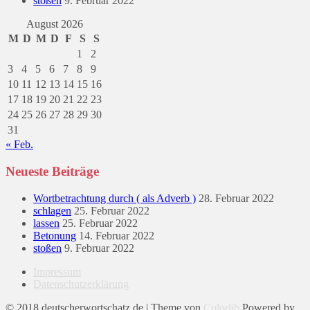
stoßen
9. Februar 2022
August 2026
M
D
M
D
F
S
S
1
2
3
4
5
6
7
8
9
10
11
12
13
14
15
16
17
18
19
20
21
22
23
24
25
26
27
28
29
30
31
« Feb.
Neueste Beiträge
Wortbetrachtung durch ( als Adverb )
28. Februar 2022
schlagen
25. Februar 2022
lassen
25. Februar 2022
Betonung
14. Februar 2022
stoßen
9. Februar 2022
Impressum
Datenschutzerklärung
© 2018 deutscherwortschatz.de | Theme von
Colorlib
Powered by