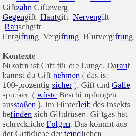
Gift
zahn
Giftzwerg
Gegen
gift
Haut
gift
Nerv
eng
ift
Rau
schgift
Entgif
tun
g Vergif
tun
g Blutvergif
tun
g
Kontexte
Nikotin ist Gift für die Lunge. Da
rau
f
kannst du Gift
nehmen
( das ist
100-prozentig
sicher
). Gift und
Galle
spucken (
wüste
Beschimpfungen
aus
stoßen
). Im Hinter
leib
des Insekts
be
finden
sich Giftdrüsen. Giftgas hat
schreckliche
Folgen
. Das kommt aus
der Giftküche der
feind
lichen