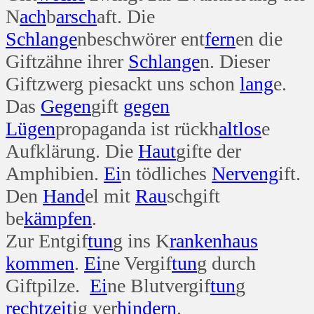
N
ach
b
arsch
aft. Die
Schlange
nbeschwörer ent
fern
en die
Giftzähne ihrer
Schlange
n. Dieser
Giftzwerg piesackt uns schon
lang
e.
Das
Gegen
gift
gegen
Lügen
propaganda ist rückh
alt
los
e
Aufklärung. Die
Haut
gifte der
Amphibien.
Ei
n tödliches
Nerv
eng
ift.
Den
Hand
el mit
Rau
schgift
be
kämpfen
.
Zur Entgif
tun
g ins K
ranken
haus
kommen
.
Ei
ne Vergif
tun
g durch
Giftpilze.
Ei
ne Blutvergif
tun
g
recht
zeit
ig ver
hindern
.