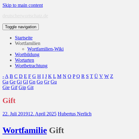
Skip to main content
deutscherwortschatz.de
Toggle navigation
Startseite
Wortfamilien
Wortfamilien-Wiki
Wortbildung
Wortarten
Wortbetrachtung
-
A
B
C
D
E
F
G
H
I
J
K
L
M
N
O
P
Q
R
S
T
Ü
V
W
Z
Ga
Ge
Gi
Gl
Gn
Go
Gr
Gu
Gie
Gif
Gip
Git
Gift
22. Juli 2019
12. April 2025
Hubertus Nerlich
Wort
familie
Gift