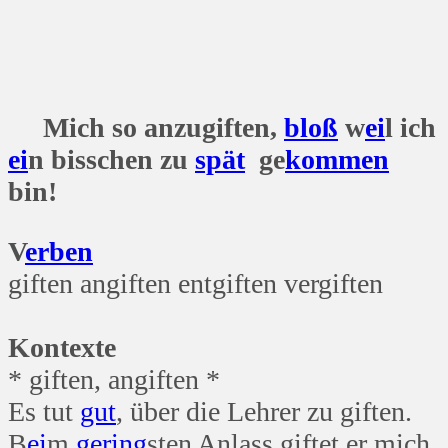
Mich so anzugiften,
bloß
w
ei
l ich
ei
n bisschen zu
spät
ge
kommen
bin!
V
erben
giften angiften entgiften vergiften
Kontexte
* giften, angiften *
Es tut
gut
, über die Lehrer zu giften.
B
ei
m
gering
sten Anlass giftet er mich