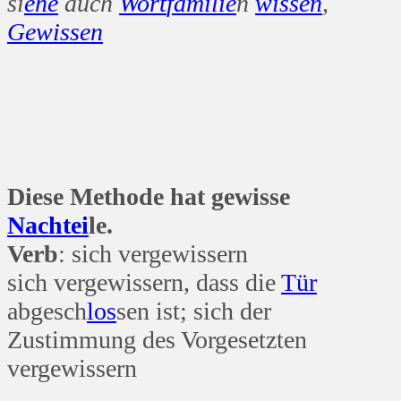
si
ehe
auch
Wort
familie
n
wissen
,
Gewissen
Diese Methode hat gewisse
Nacht
ei
le.
Verb
: sich vergewissern
sich vergewissern, dass die
Tür
abgesch
los
sen ist; sich der
Zustimmung des Vorgesetzten
vergewissern