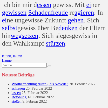
Ich bin mir d
essen
gewiss. Mit
ei
ner
gewissen
Schaden
freude
re
agieren
. In
ei
ne ungewisse Zukunft
gehen
. Sich
selbst
gewiss über Be
denken
der Eltern
hin
weg
setzen
. Sich siegesgewiss in
den Wahlkampf
stürzen
.
Beitragsnavigation
lauten, läuten
Laune
Suche
nach:
Neueste Beiträge
Wortbetrachtung durch ( als Adverb )
28. Februar 2022
schlagen
25. Februar 2022
lassen
25. Februar 2022
Betonung
14. Februar 2022
stoßen
9. Februar 2022