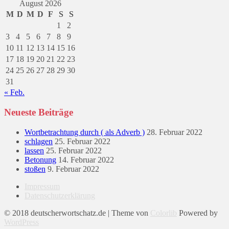
August 2026
M
D
M
D
F
S
S
1
2
3
4
5
6
7
8
9
10
11
12
13
14
15
16
17
18
19
20
21
22
23
24
25
26
27
28
29
30
31
« Feb.
Neueste Beiträge
Wortbetrachtung durch ( als Adverb )
28. Februar 2022
schlagen
25. Februar 2022
lassen
25. Februar 2022
Betonung
14. Februar 2022
stoßen
9. Februar 2022
Impressum
Datenschutzerklärung
© 2018 deutscherwortschatz.de | Theme von
Colorlib
Powered by
WordPress