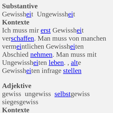
Substantive
Gewissh
ei
t Ungewissh
ei
t
Kontexte
Ich muss mir
erst
Gewissh
ei
t
ver
schaffen
. Man muss von manchen
verm
ei
ntlichen Gewissh
ei
ten
Abschied
nehmen
. Man muss mit
Ungewissh
ei
ten
leben
. ,
alt
e
Gewissh
ei
ten infrage
stellen
Adjektive
gewiss ungewiss
selbst
gewiss
siegesgewiss
Kontexte