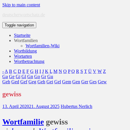
Skip to main content
deutscherwortschatz.de
Toggle navigation
Startseite
Wortfamilien
Wortfamilien-Wiki
Wortbildung
Wortarten
Wortbetrachtung
-
A
B
C
D
E
F
G
H
I
J
K
L
M
N
O
P
Q
R
S
T
Ü
V
W
Z
Ga
Ge
Gi
Gl
Gn
Go
Gr
Gu
Geb
Ged
Gef
Geg
Geh
Gei
Gel
Gem
Gen
Ger
Ges
Gew
gewiss
13. April 2020
21. August 2025
Hubertus Nerlich
Wort
familie
gewiss