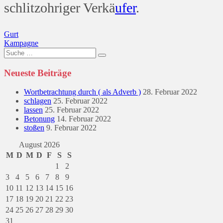
schlitzohriger Verkä
ufer
.
Beitragsnavigation
Gurt
Kampagne
Suche
nach:
Neueste Beiträge
Wortbetrachtung durch ( als Adverb )
28. Februar 2022
schlagen
25. Februar 2022
lassen
25. Februar 2022
Betonung
14. Februar 2022
stoßen
9. Februar 2022
August 2026
M
D
M
D
F
S
S
1
2
3
4
5
6
7
8
9
10
11
12
13
14
15
16
17
18
19
20
21
22
23
24
25
26
27
28
29
30
31