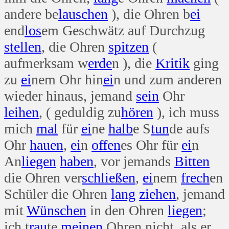
andere be
lauschen
), die Ohren b
ei
end
los
em Geschwätz auf Durchzug
stellen
, die Ohren
spitzen
(
aufmerksam w
erde
n ), die
Kritik
ging
zu
ei
nem Ohr hin
ei
n und zum anderen
wieder hinaus, jemand
sein
Ohr
leihen
, ( geduldig zu
hören
), ich muss
mich
mal
für
ei
ne
halb
e S
tun
de aufs
Ohr
hauen
,
ei
n
offen
es Ohr für
ei
n
An
liegen
haben
, vor jemands
Bitten
die Ohren ver
schließen
,
ei
nem
frech
en
Schüler die Ohren
lang
ziehen
, jemand
mit
Wünschen
in den Ohren
liegen
;
ich t
rau
te
meinen
Ohren nicht, als er