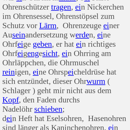
Ohrenschützer
tragen
,
ei
n Nickerchen
im Ohrensessel, Ohrenstöpsel zum
Schutz vor
Lärm
, Ohrenzeuge
ei
ner
Au
sein
andersetzung w
erde
n,
ei
ne
Ohrf
ei
ge
geben
, er hat
ei
n richtiges
Ohrf
ei
g
eng
e
sicht
,
ei
n Ohrring am
Ohrläppchen, die Ohrmuschel
rein
igen,
ei
ne Ohrsp
ei
cheldrüse hat
sich entzündet, dieser Ohr
wurm
(
Schlager ) geht mir nicht aus dem
Kopf
, den Faden durchs
Nadelöhr
schieben
;
d
ei
n Heft hat Eselsohren, Hasenohren
sind länger als Kaninchenohren,
ei
n