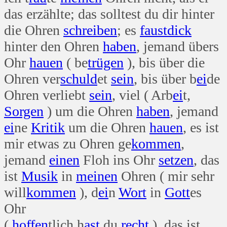
das erzählte; das solltest du dir hinter
die Ohren
schreiben
; es
faust
dick
hinter den Ohren
haben
, jemand übers
Ohr
hauen
( be
trügen
), bis über die
Ohren ver
schuld
et
sein
, bis über b
ei
de
Ohren verliebt
sein
, viel ( Arb
ei
t,
Sorgen
) um die Ohren
haben
, jemand
ei
ne
Kritik
um die Ohren
hauen
, es ist
mir etwas zu Ohren ge
kommen
,
jemand
einen
Floh ins Ohr
setzen
, das
ist
Musik
in
meinen
Ohren ( mir sehr
will
kommen
), d
ei
n
Wort
in
Gott
es
Ohr
(
hoffen
tlich h
ast
du
recht
), das ist