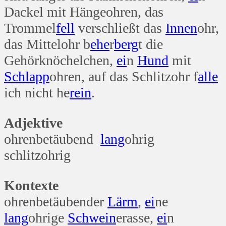
Dackel mit Hängeohren, das
Trommel
fell
verschließt das
Innen
ohr,
das Mittelohr b
ehe
r
berg
t die
Gehörknöchelchen,
ei
n
Hund
mit
Schlapp
ohren, auf das Schlitzohr f
alle
ich nicht he
rein
.
Adjektive
ohrenbetäubend
lang
ohrig
schlitzohrig
Kontexte
ohrenbetäubender
Lärm
,
ei
ne
lang
ohrige
Schwein
erasse,
ei
n