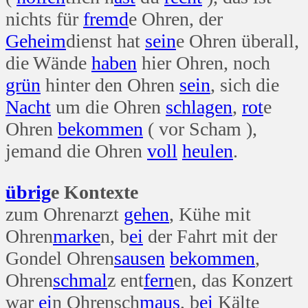
nichts für
fremd
e Ohren, der
Geheim
dienst hat
sein
e Ohren überall,
die Wände
haben
hier Ohren, noch
grün
hinter den Ohren
sein
, sich die
Nacht
um die Ohren
schlagen
,
rot
e
Ohren
bekommen
( vor Scham ),
jemand die Ohren
voll
heulen
.
übrig
e Kontexte
zum Ohrenarzt
gehen
, Kühe mit
Ohren
marke
n, b
ei
der Fahrt mit der
Gondel Ohren
sausen
bekommen
,
Ohren
schmal
z ent
fern
en, das Konzert
war
ei
n Ohrensch
maus
, b
ei
Kälte