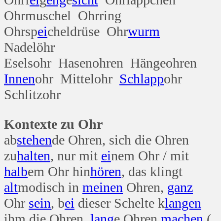
Ohrmuschel Ohrring
Ohrsp
ei
cheldrüse Ohr
wurm
Nadelöhr
Eselsohr Hasenohren Hängeohren
Innen
ohr Mittelohr
Schlapp
ohr
Schlitzohr
Kontexte zu Ohr
ab
stehen
de Ohren, sich die Ohren
zu
halten
, nur mit
ei
nem Ohr / mit
halb
em Ohr hin
hören
, das klingt
alt
modisch in
meinen
Ohren,
ganz
Ohr
sein
, b
ei
dieser Schelte k
langen
ihm die Ohren,
lang
e Ohren
machen
(