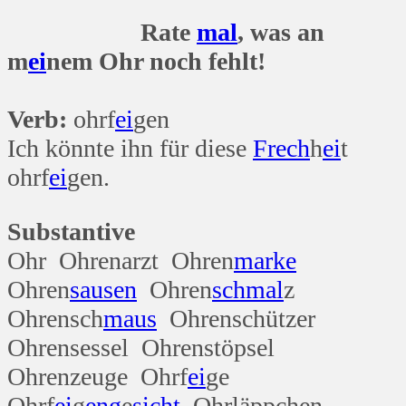
Rate
mal
, was an
m
ei
nem Ohr noch fehlt!
Verb:
ohrf
ei
gen
Ich könnte ihn für diese
Frech
h
ei
t
ohrf
ei
gen.
Substantive
Ohr Ohrenarzt Ohren
marke
Ohren
sausen
Ohren
schmal
z
Ohrensch
maus
Ohrenschützer
Ohrensessel Ohrenstöpsel
Ohrenzeuge Ohrf
ei
ge
Ohrf
ei
g
eng
e
sicht
Ohrläppchen