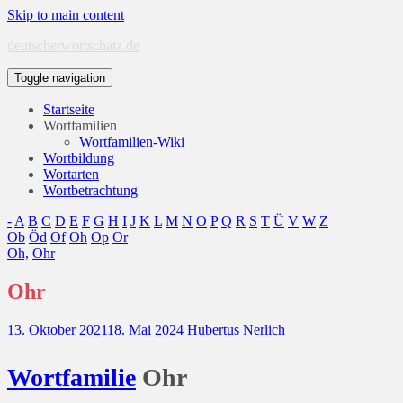
Skip to main content
deutscherwortschatz.de
Toggle navigation
Startseite
Wortfamilien
Wortfamilien-Wiki
Wortbildung
Wortarten
Wortbetrachtung
-
A
B
C
D
E
F
G
H
I
J
K
L
M
N
O
P
Q
R
S
T
Ü
V
W
Z
Ob
Öd
Of
Oh
Op
Or
Oh,
Ohr
Ohr
13. Oktober 2021
18. Mai 2024
Hubertus Nerlich
Wort
familie
Ohr