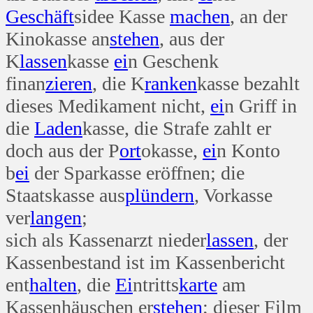
Geschäft
sidee Kasse
machen
, an der
Kinokasse an
stehen
, aus der
K
lassen
kasse
ei
n Geschenk
finan
zieren
, die K
ranken
kasse bezahlt
dieses Medikament nicht,
ei
n Griff in
die
Laden
kasse, die Strafe zahlt er
doch aus der P
ort
okasse,
ei
n Konto
b
ei
der Sparkasse eröffnen; die
Staatskasse aus
plündern
, Vorkasse
ver
langen
;
sich als Kassenarzt nieder
lassen
, der
Kassenbestand ist im Kassenbericht
ent
halten
, die
Ei
ntritts
karte
am
Kassenhäuschen er
stehen
; dieser Film