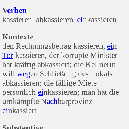
V
erben
kassieren abkassieren
ei
nkassieren
Kontexte
den Rechnungsbetrag kassieren,
ei
n
Tor
kassieren, der korrupte Minister
hat kräftig abkassiert; die Kellnerin
will
weg
en Schließung des Lokals
abkassieren; die fällige Miete
persönlich
ei
nkassieren; man hat die
umkämpfte N
ach
barprovinz
ei
nkassiert
Substantive