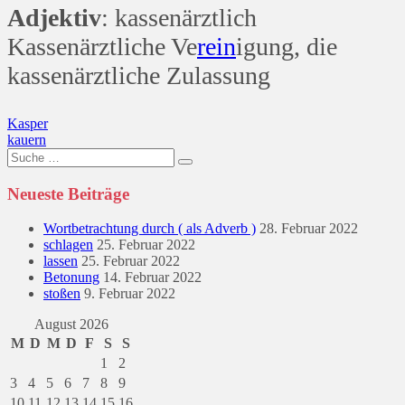
Adjektiv
: kassenärztlich
Kassenärztliche Ve
rein
igung, die
kassenärztliche Zulassung
Beitragsnavigation
Kasper
kauern
Suche
nach:
Neueste Beiträge
Wortbetrachtung durch ( als Adverb )
28. Februar 2022
schlagen
25. Februar 2022
lassen
25. Februar 2022
Betonung
14. Februar 2022
stoßen
9. Februar 2022
August 2026
M
D
M
D
F
S
S
1
2
3
4
5
6
7
8
9
10
11
12
13
14
15
16