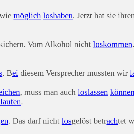
wie
möglich
los
haben
. Jetzt hat sie ihre
kichern. Vom Alkohol nicht
los
kommen
.
s
. B
ei
diesem Versprecher mussten wir
l
eichen
, muss man auch
los
lassen
könne
e
laufen
.
gen
. Das darf nicht
los
gelöst betr
ach
tet 