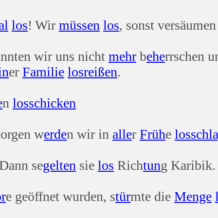
al
los
! Wir
müssen
los
, sonst versäumen
onnten wir uns nicht
mehr
b
ehe
rrschen 
in
er
Familie
los
reißen
.
e
n
los
schicken
Morgen w
erde
n wir in
alle
r
Früh
e
los
schl
 Dann se
gelten
sie
los
Rich
tun
g Karibik.
r
e geöffnet wurden, s
tür
mte die
Menge