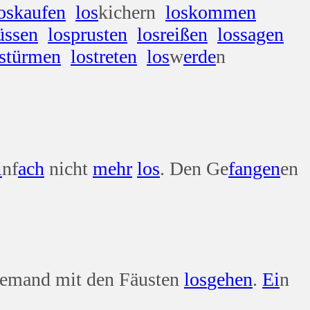
os
kaufen
los
kichern
los
kommen
ssen
los
prusten
los
reißen
los
sagen
stürmen
los
treten
los
w
erde
n
i
nf
ach
nicht
mehr
los
. Den Ge
fangen
en
 jemand mit den Fäusten
los
gehen
.
Ei
n