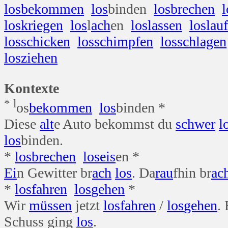
los
bekommen
los
binden
los
brechen
l
los
kriegen
los
l
ach
en
los
lassen
los
lau
los
schicken
los
schimpfen
los
schlagen
los
ziehen
Kontexte
* l
os
bekommen
los
binden *
Diese
alt
e Auto bekommst du
schwer
l
los
binden.
*
los
brechen
los
eis
en *
Ei
n Gewitter br
ach
los
. Da
rau
fhin br
ac
*
los
fahren
los
gehen
*
Wir
müssen
jetzt
los
fahren
/
los
gehen
.
Schuss ging
los
.