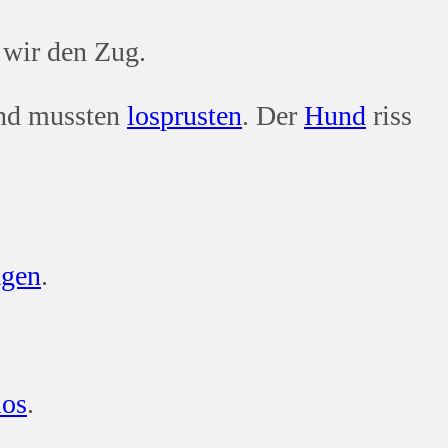
 wir den Zug.
und mussten
los
prusten
. Der
Hund
riss
agen
.
los
.