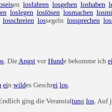
os
eis
en
los
fahren
los
gehen
los
haben
l
fen
los
legen
los
lösen
los
machen
los
mü
los
schreien
los
segeln
los
sprechen
los
os
. Die
Angst
vor
Hund
e bekomme ich
e
h
ei
n
wild
es Geschr
ei
los
.
 Endlich ging die Veranstal
tun
g
los
. Auf