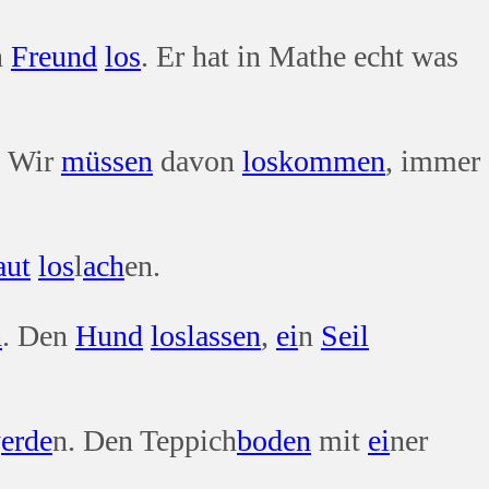
n
Freund
los
. Er hat in Mathe echt was
. Wir
müssen
davon
los
kommen
, immer
aut
los
l
ach
en.
n
. Den
Hund
los
lassen
,
ei
n
Seil
w
erde
n. Den Teppich
boden
mit
ei
ner