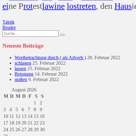
ei
ne P
rot
est
lawine
los
treten
, den
Haus
i
Beitragsnavigation
Taktik
Bruder
Suche
nach:
Neueste Beiträge
Wortbetrachtung durch ( als Adverb )
28. Februar 2022
schlagen
25. Februar 2022
lassen
25. Februar 2022
Betonung
14. Februar 2022
stoßen
9. Februar 2022
August 2026
M
D
M
D
F
S
S
1
2
3
4
5
6
7
8
9
10
11
12
13
14
15
16
17
18
19
20
21
22
23
24
25
26
27
28
29
30