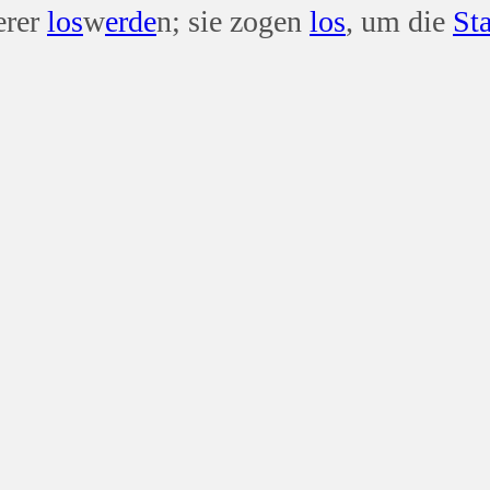
erer
los
w
erde
n; sie zogen
los
, um die
St