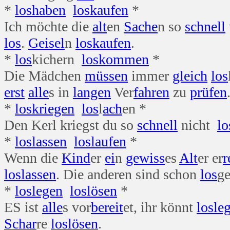
*
los
haben
los
kaufen
*
Ich möchte die
alt
en
Sache
n so
schnell
los
.
Geisel
n
los
kaufen
.
*
los
kichern
los
kommen
*
Die Mädchen
müssen
immer
gleich
los
erst
alle
s in
langen
Ver
fahren
zu
prüfen
*
los
kriegen
los
l
ach
en *
Den Kerl kriegst du so
schnell
nicht
lo
*
los
lassen
los
laufen
*
Wenn die
Kind
er
ei
n
gewiss
es
Alt
er er
r
los
lassen
. Die anderen sind schon
los
g
*
los
legen
los
lösen
*
ES ist
alle
s vor
bereit
et, ihr könnt
los
le
Schar
re
los
lösen
.