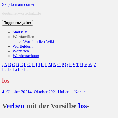
Skip to main content
deutscherwortschatz.de
Toggle navigation
Startseite
Wortfamilien
Wortfamilien-Wiki
Wortbildung
Wortarten
Wortbetrachtung
-
A
B
C
D
E
F
G
H
I
J
K
L
M
N
O
P
Q
R
S
T
Ü
V
W
Z
La
Le
Li
Lö
Lü
los
4. Oktober 2021
4. Oktober 2021
Hubertus Nerlich
V
erben
mit der Vorsilbe
los
-