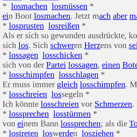
*
los
machen
los
müssen
*
ei
n Boot
los
machen
. Jetzt m
ach
aber
m
*
los
prusten
los
reißen
*
Als er sich so gewunden ausdrückte, k
sich
los
. Sich
schwer
en
Herz
ens von
se
*
los
sagen
los
schicken
*
sich von der
Partei
los
sagen
,
einen
Bot
*
los
schimpfen
los
schlagen
*
Er muss immer
gleich
los
schimpfen
. 
*
los
schreien
los
segeln *
Ich könnte
los
schreien
vor
Schmerzen
.
*
los
sprechen
los
stürmen
*
von
ei
nem Bann
los
sprechen
; als die
To
*
los
treten
los
w
erde
n
los
ziehen
*