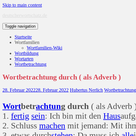
Skip to main content
deutscherwortschatz.de
Toggle navigation
Startseite
Wortfamilien
Wortfamilien-Wiki
Wortbildung
Wortarten
Wortbetrachtung
Wortbetrachtung durch ( als Adverb )
28. Februar 2022
28. Februar 2022
Hubertus Nerlich
Wortbetrachtung
Wort
betr
ach
tun
g durch
( als Adverb 
1.
fertig
sein
: Ich bin mit den
Haus
aufg
2. Schluss
machen
mit jemand: Mit ihm
3. etwas durch
stehen
: Da muss ich
alle