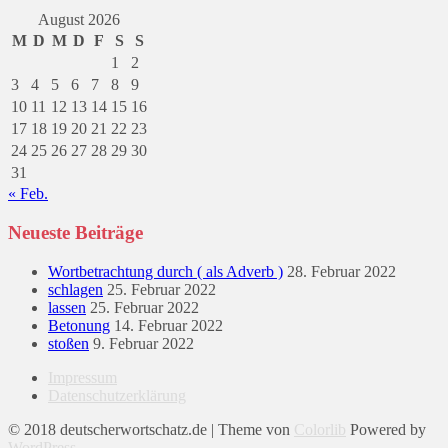
August 2026
M
D
M
D
F
S
S
1
2
3
4
5
6
7
8
9
10
11
12
13
14
15
16
17
18
19
20
21
22
23
24
25
26
27
28
29
30
31
« Feb.
Neueste Beiträge
Wortbetrachtung durch ( als Adverb )
28. Februar 2022
schlagen
25. Februar 2022
lassen
25. Februar 2022
Betonung
14. Februar 2022
stoßen
9. Februar 2022
Impressum
Datenschutzerklärung
© 2018 deutscherwortschatz.de | Theme von
Colorlib
Powered by
WordPress