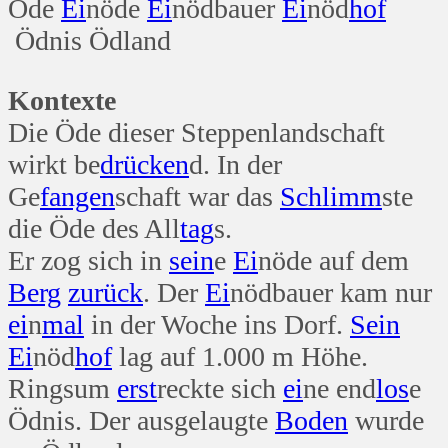
Öde
Ei
nöde
Ei
nödbauer
Ei
nöd
hof
Ödnis Ödland
Kontexte
Die Öde dieser Steppenlandschaft
wirkt be
drücken
d. In der
Ge
fangen
schaft war das
Schlimm
ste
die Öde des All
tag
s.
Er zog sich in
sein
e
Ei
nöde auf dem
Berg
zurück
. Der
Ei
nödbauer kam nur
ei
n
mal
in der Woche ins Dorf.
Sein
Ei
nöd
hof
lag auf 1.000 m Höhe.
Ringsum
erst
reckte sich
ei
ne end
los
e
Ödnis. Der ausgelaugte
Boden
wurde