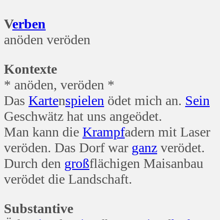
V
erben
anöden veröden
Kontexte
* anöden, veröden *
Das
Karte
n
spielen
ödet mich an.
Sein
Geschwätz hat uns angeödet.
Man kann die
Krampf
adern mit Laser
veröden. Das Dorf war
ganz
verödet.
Durch den
groß
flächigen Maisanbau
verödet die Landschaft.
Substantive