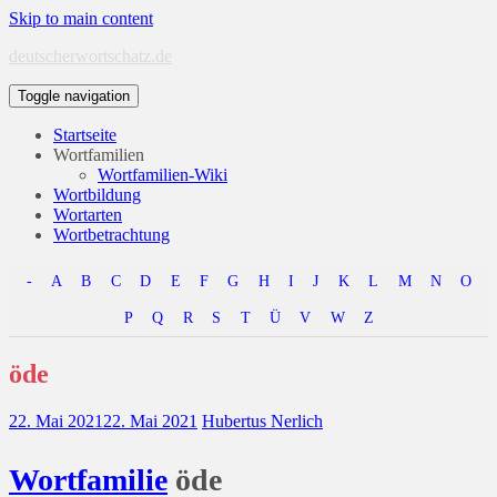
Skip to main content
deutscherwortschatz.de
Toggle navigation
Startseite
Wortfamilien
Wortfamilien-Wiki
Wortbildung
Wortarten
Wortbetrachtung
-
A
B
C
D
E
F
G
H
I
J
K
L
M
N
O
P
Q
R
S
T
Ü
V
W
Z
öde
22. Mai 2021
22. Mai 2021
Hubertus Nerlich
Wort
familie
öde