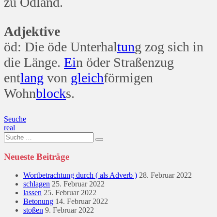
zu Ödland.
Adjektive
öd: Die öde Unterhal
tun
g zog sich in
die Länge.
Ei
n öder Straßenzug
ent
lang
von
gleich
förmigen
Wohn
block
s.
Beitragsnavigation
Seuche
real
Suche
nach:
Neueste Beiträge
Wortbetrachtung durch ( als Adverb )
28. Februar 2022
schlagen
25. Februar 2022
lassen
25. Februar 2022
Betonung
14. Februar 2022
stoßen
9. Februar 2022