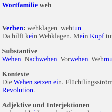
Wort
familie
weh
V
erben
:
wehklagen weh
tun
Da hilft k
ei
n Wehklagen. M
ei
n
Kopf
tu
Substantive
Wehen
N
ach
wehen
Vor
wehen
Weh
mu
Kontexte
Die
Wehen
setzen
ei
n. Flüchtlingsströ
Revolution
.
Adjektive und Interjektionen