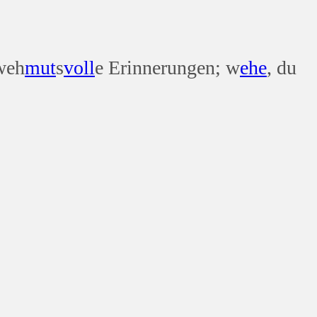
weh
mut
s
voll
e Erinnerungen; w
ehe
, du