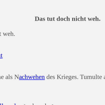
Das tut doch nicht weh.
t weh.
t
me als N
ach
wehen
des Krieges. Tumulte a