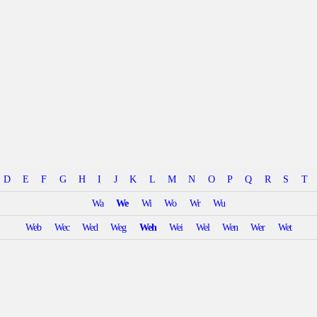
D
E
F
G
H
I
J
K
L
M
N
O
P
Q
R
S
T
Wa
We
Wi
Wo
Wr
Wu
Web
Wec
Wed
Weg
Weh
Wei
Wel
Wen
Wer
Wet