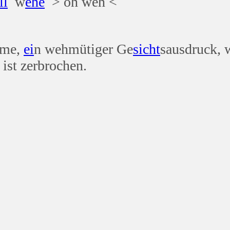
ll
w
ehe
> oh weh <
mme,
ei
n wehmütiger Ge
sicht
sausdruck, 
 ist zerbrochen.