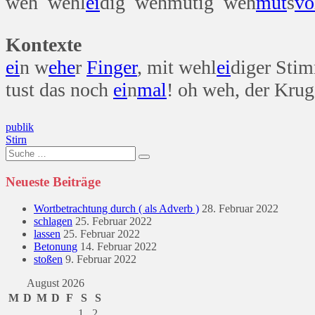
weh wehl
ei
dig wehmütig weh
mut
s
vo
Kontexte
ei
n w
ehe
r
Finger
, mit wehl
ei
diger Sti
tust das noch
ei
n
mal
! oh weh, der Krug
Beitragsnavigation
publik
Stirn
Suche
nach:
Neueste Beiträge
Wortbetrachtung durch ( als Adverb )
28. Februar 2022
schlagen
25. Februar 2022
lassen
25. Februar 2022
Betonung
14. Februar 2022
stoßen
9. Februar 2022
August 2026
M
D
M
D
F
S
S
1
2