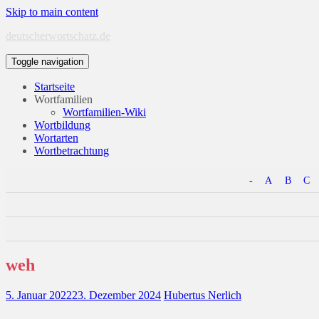
Skip to main content
deutscherwortschatz.de
Toggle navigation
Startseite
Wortfamilien
Wortfamilien-Wiki
Wortbildung
Wortarten
Wortbetrachtung
-
A
B
C
weh
5. Januar 2022
23. Dezember 2024
Hubertus Nerlich