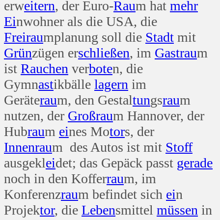
erw
eitern
, der Euro-
Rau
m hat
mehr
Ei
nwohner als die USA, die
Frei
rau
mplanung soll die
Stadt
mit
Grün
zügen er
schließen
, im
Gast
rau
m
ist
Rauchen
ver
bote
n, die
Gymn
ast
ikbälle
lagern
im
Geräte
rau
m, den Gestal
tun
gs
rau
m
nutzen, der
Groß
rau
m Hannover, der
Hub
rau
m
ei
nes Mo
tor
s, der
Innen
rau
m des Autos ist mit
Stoff
ausgekl
ei
det; das Gepäck passt
gerade
noch in den Koffer
rau
m, im
Konferenz
rau
m befindet sich
ei
n
Projek
tor
, die
Leben
smittel
müssen
in