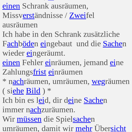
einen
Schrank ausräumen,
Missv
erst
ändnisse /
Zwei
fel
ausräumen
Ich habe in den Schrank zusätzliche
F
ach
b
öde
n
ei
ngebaut und die
Sache
n
wieder
ei
ngeräumt.
einen
Fehler
ei
nräumen, jemand
ei
ne
Zahlungs
frist
ei
nräumen
* n
ach
räumen, umräumen,
weg
räumen
( si
ehe
Bild
) *
Ich bin es l
ei
d, dir d
ei
ne
Sache
n
immer n
ach
zuräumen.
Wir
müssen
die Spiel
sache
n
umräumen, damit wir
mehr
Über
sicht