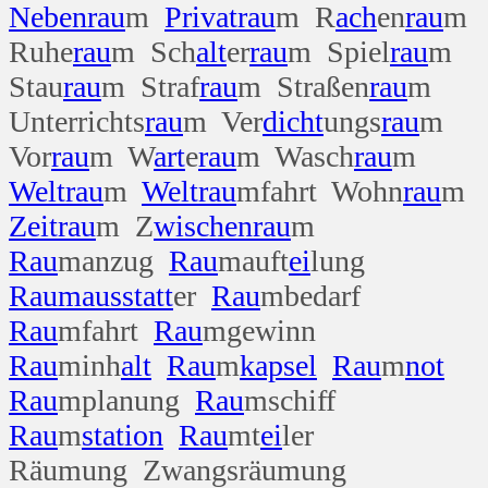
Neben
rau
m
Privat
rau
m R
ach
en
rau
m
Ruhe
rau
m Sch
alt
er
rau
m Spiel
rau
m
Stau
rau
m Straf
rau
m Straßen
rau
m
Unterrichts
rau
m Ver
dicht
ungs
rau
m
Vor
rau
m W
art
e
rau
m Wasch
rau
m
Welt
rau
m
Welt
rau
mfahrt Wohn
rau
m
Zeit
rau
m Z
wischen
rau
m
Rau
manzug
Rau
mauft
ei
lung
Rau
maus
statt
er
Rau
mbedarf
Rau
mfahrt
Rau
mgewinn
Rau
minh
alt
Rau
m
kapsel
Rau
m
not
Rau
mplanung
Rau
mschiff
Rau
m
station
Rau
mt
ei
ler
Räumung Zwangsräumung