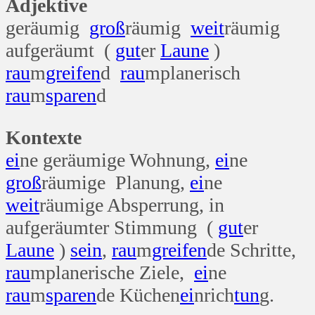
Adjektive
geräumig
groß
räumig
weit
räumig
aufgeräumt (
gut
er
Laune
)
rau
m
greifen
d
rau
mplanerisch
rau
m
sparen
d
Kontexte
ei
ne geräumige Wohnung,
ei
ne
groß
räumige Planung,
ei
ne
weit
räumige Absperrung, in
aufgeräumter Stimmung (
gut
er
Laune
)
sein
,
rau
m
greifen
de Schritte,
rau
mplanerische Ziele,
ei
ne
rau
m
sparen
de Küchen
ei
nrich
tun
g.