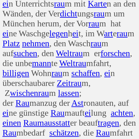
ei
n Unterrichts
rau
m mit
Karte
n an den
Wänden, der Ver
dicht
ungs
rau
m um
München herum, der Vor
rau
m hat
ei
ne Waschge
legen
h
ei
t, im W
art
e
rau
m
Platz
nehmen
, den Wasch
rau
m
auf
suchen
, den
Welt
rau
m er
forschen
,
die unbe
mann
te
Welt
rau
mfahrt,
billigen
Wohn
rau
m
schaffen
,
ei
n
überschaubarer
Zeit
rau
m,
Z
wischen
rau
m
lassen
;
der
Rau
manzug der
Ast
ronauten, auf
ei
ne günstige
Rau
mauft
ei
lung
achten
,
einen
Rau
maus
statt
er beauf
tragen
, den
Rau
mbedarf
schätzen
, die
Rau
mfahrt