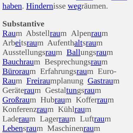
haben
.
Hindern
isse
weg
räumen.
Substantive
Rau
m Abstell
rau
m Alpen
rau
m
Arb
ei
ts
rau
m Aufenth
alt
s
rau
m
Ausstellungs
rau
m
Ball
ungs
rau
m
Bauch
rau
m Besprechungs
rau
m
Büro
rau
m Erfahrungs
rau
m Euro-
Rau
m
Frei
rau
mplanung
Gast
rau
m
Geräte
rau
m Gestal
tun
gs
rau
m
Groß
rau
m Hub
rau
m Koffer
rau
m
Konferenz
rau
m Kühl
rau
m
Lade
rau
m Lager
rau
m Luft
rau
m
Leben
s
rau
m Maschinen
rau
m