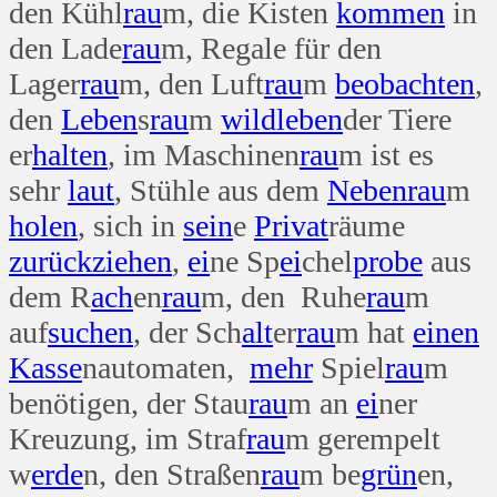
den Kühl
rau
m, die Kisten
kommen
in
den Lade
rau
m, Regale für den
Lager
rau
m, den Luft
rau
m
beobachten
,
den
Leben
s
rau
m
wild
leben
der Tiere
er
halten
, im Maschinen
rau
m ist es
sehr
laut
, Stühle aus dem
Neben
rau
m
holen
, sich in
sein
e
Privat
räume
zurück
ziehen
,
ei
ne Sp
ei
chel
probe
aus
dem R
ach
en
rau
m, den Ruhe
rau
m
auf
suchen
, der Sch
alt
er
rau
m hat
einen
Kasse
nautomaten,
mehr
Spiel
rau
m
benötigen, der Stau
rau
m an
ei
ner
Kreuzung, im Straf
rau
m gerempelt
w
erde
n, den Straßen
rau
m be
grün
en,