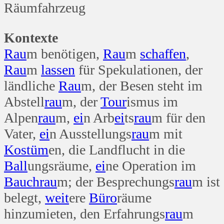
Räumfahrzeug
Kontexte
Rau
m benötigen,
Rau
m
schaffen
,
Rau
m
lassen
für Spekulationen, der
ländliche
Rau
m, der Besen steht im
Abstell
rau
m, der
Tour
ismus im
Alpen
rau
m,
ei
n Arb
ei
ts
rau
m für den
Vater,
ei
n Ausstellungs
rau
m mit
Kostüm
en, die Landflucht in die
Ball
ungsräume,
ei
ne Operation im
Bauch
rau
m; der Besprechungs
rau
m ist
belegt,
weit
ere
Büro
räume
hinzumieten, den Erfahrungs
rau
m