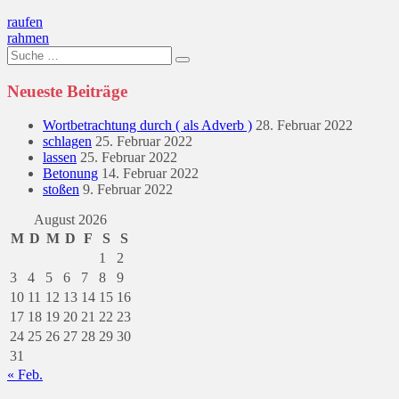
Beitragsnavigation
raufen
rahmen
Suche
nach:
Neueste Beiträge
Wortbetrachtung durch ( als Adverb )
28. Februar 2022
schlagen
25. Februar 2022
lassen
25. Februar 2022
Betonung
14. Februar 2022
stoßen
9. Februar 2022
August 2026
M
D
M
D
F
S
S
1
2
3
4
5
6
7
8
9
10
11
12
13
14
15
16
17
18
19
20
21
22
23
24
25
26
27
28
29
30
31
« Feb.