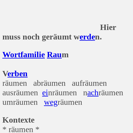
Hier
muss noch geräumt w
erde
n.
Wort
familie
Rau
m
V
erben
räumen
abräumen aufräumen
ausräumen
ei
nräumen n
ach
räumen
umräumen
weg
räumen
Kontexte
* räumen *