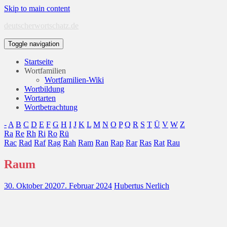
Skip to main content
deutscherwortschatz.de
Toggle navigation
Startseite
Wortfamilien
Wortfamilien-Wiki
Wortbildung
Wortarten
Wortbetrachtung
-
A
B
C
D
E
F
G
H
I
J
K
L
M
N
O
P
Q
R
S
T
Ü
V
W
Z
Ra
Re
Rh
Ri
Ro
Rü
Rac
Rad
Raf
Rag
Rah
Ram
Ran
Rap
Rar
Ras
Rat
Rau
Raum
30. Oktober 2020
7. Februar 2024
Hubertus Nerlich