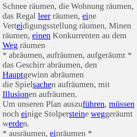
Schnee räumen, die Wohnung räumen,
das Regal
leer
räumen,
ei
ne
Vert
ei
digungsstellung räumen, Minen
räumen,
einen
Konkurrenten au dem
Weg
räumen
* abräumen, aufräumen, aufgeräumt *
das Geschirr abräumen, den
Haupt
gewinn abräumen
die Spiel
sache
n aufräumen, mit
Illusion
en aufräumen.
Um unseren Plan auszu
führen
,
müssen
noch
ei
nige Stolper
stein
e
weg
geräumt
w
erde
n.
* ausräumen,
ei
nräumen *