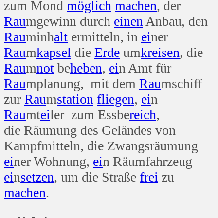
zum Mond
möglich
machen
, der
Rau
mgewinn durch
einen
Anbau, den
Rau
minh
alt
ermitteln, in
ei
ner
Rau
m
kapsel
die
Erde
um
kreisen
, die
Rau
m
not
be
heben
,
ei
n Amt für
Rau
mplanung, mit dem
Rau
mschiff
zur
Rau
m
station
fliegen
,
ei
n
Rau
mt
ei
ler zum Essbe
reich
,
die Räumung des Geländes von
Kampfmitteln, die Zwangsräumung
ei
ner Wohnung,
ei
n Räumfahrzeug
ei
n
setzen
, um die Straße
frei
zu
machen
.