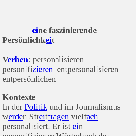
ei
ne faszinierende
Persönlichk
ei
t
V
erben
: personalisieren
personifi
zieren
entpersonalisieren
entpersönlichen
Kontexte
In der
Politik
und im Journalismus
w
erde
n Str
ei
t
fragen
vielf
ach
personalisiert. Er ist
ei
n
personifiziertes Wörterbuch des