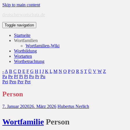
Skip to main content
deutscherwortschatz.de
Toggle navigation
Startseite
Wortfamilien
Wortfamilien-Wiki
Wortbildung
Wortarten
Wortbetrachtung
-
A
B
C
D
E
F
G
H
I
J
K
L
M
N
O
P
Q
R
S
T
Ü
V
W
Z
Pa
Pe
Pf
Pi
Pl
Po
Pr
Pu
Pei
Pen
Per
Pet
Person
7. Januar 2020
26. März 2026
Hubertus Nerlich
Wort
familie
Person