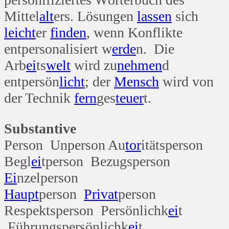
Mittel
alt
ers. Lösungen
lassen
sich
leicht
er
finden
, wenn Konflikte
entpersonalisiert w
erde
n. Die
Arb
ei
ts
welt
wird zu
nehmen
d
entpersön
licht
; der
Mensch
wird von
der Technik
fern
ges
teuer
t.
Substantive
Person Unperson Au
tor
itätsperson
Begl
ei
tperson Bezugsperson
Ei
nzelperson
Haupt
person
Privat
person
Respektsperson Persönlichk
ei
t
Führungspersönlichk
ei
t