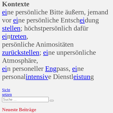
Kontexte
ei
ne persönliche Bitte äußern, jemand
vor
ei
ne persönliche Entsch
ei
dung
stellen
; höchstpersönlich dafür
ei
n
treten
,
persönliche Animositäten
zurück
stellen
;
ei
ne unpersönliche
Atmosphäre,
ei
n personeller
Eng
pass,
ei
ne
personal
intensiv
e Dienstl
eis
tun
g
Beitragsnavigation
Sicht
setzen
Suche
nach:
Neueste Beiträge