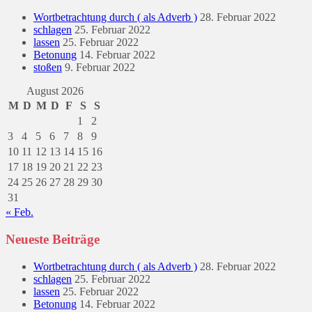
Wortbetrachtung durch ( als Adverb )
28. Februar 2022
schlagen
25. Februar 2022
lassen
25. Februar 2022
Betonung
14. Februar 2022
stoßen
9. Februar 2022
August 2026
M
D
M
D
F
S
S
1
2
3
4
5
6
7
8
9
10
11
12
13
14
15
16
17
18
19
20
21
22
23
24
25
26
27
28
29
30
31
« Feb.
Neueste Beiträge
Wortbetrachtung durch ( als Adverb )
28. Februar 2022
schlagen
25. Februar 2022
lassen
25. Februar 2022
Betonung
14. Februar 2022