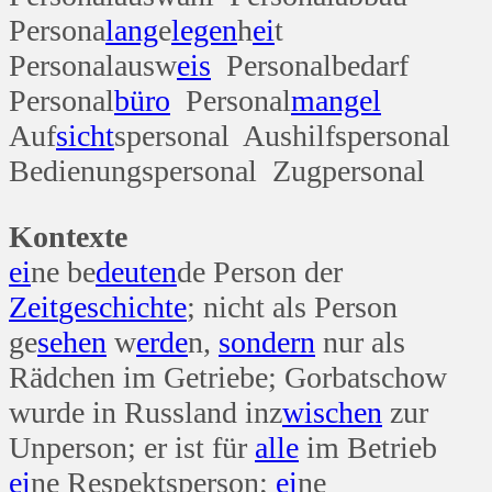
Persona
lang
e
legen
h
ei
t
Personalausw
eis
Personalbedarf
Personal
büro
Personal
mangel
Auf
sicht
spersonal Aushilfspersonal
Bedienungspersonal Zugpersonal
Kontexte
ei
ne be
deuten
de Person der
Zeit
geschichte
; nicht als Person
ge
sehen
w
erde
n,
sondern
nur als
Rädchen im Getriebe; Gorbatschow
wurde in Russland inz
wischen
zur
Unperson; er ist für
alle
im Betrieb
ei
ne Respektsperson;
ei
ne