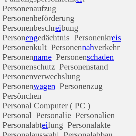
Personenaufzug
Personenbeförderung
Personenbeschr
ei
bung
Person
eng
edächtnis Personenkr
eis
Personenkult Personen
nah
verkehr
Personen
name
Personen
schaden
Personenschutz Personenstand
Personenverwechslung
Personen
wagen
Personenzug
Persönchen
Personal Computer ( PC )
Personal Personalie Personalien
Personalabt
ei
lung Personalakte
Personalauswahl Personalabbau