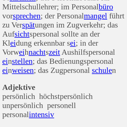
Mittelschullehrer; im Personal
büro
vor
sprechen
; der Personal
mangel
führt
zu Ver
spät
ungen im Zugverkehr; das
Auf
sicht
spersonal sollte an der
Kl
ei
dung erkennbar s
ei
; in der
Vorw
ei
h
nacht
s
zeit
Aushilfspersonal
ei
n
stellen
; das Bedienungspersonal
ei
n
weisen
; das Zugpersonal
schule
n
Adjektive
persönlich höchstpersönlich
unpersönlich personell
personal
intensiv