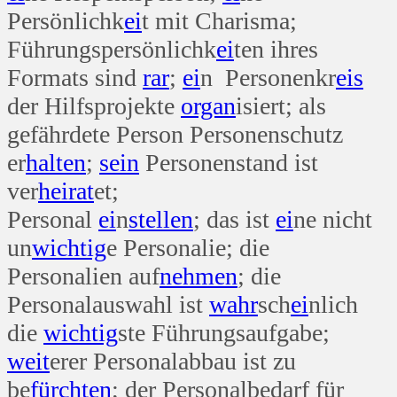
Persönlichk
ei
t mit Charisma;
Führungspersönlichk
ei
ten ihres
Formats sind
rar
;
ei
n Personenkr
eis
der Hilfsprojekte
organ
isiert; als
gefährdete Person Personenschutz
er
halten
;
sein
Personenstand ist
ver
heirat
et;
Personal
ei
n
stellen
; das ist
ei
ne nicht
un
wichtig
e Personalie; die
Personalien auf
nehmen
; die
Personalauswahl ist
wahr
sch
ei
nlich
die
wichtig
ste Führungsaufgabe;
weit
erer Personalabbau ist zu
be
fürchten
; der Personalbedarf für