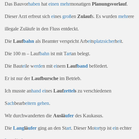
Das Bauvor
haben
hat
einen
mehr
monatigen
Planungsvorlauf
.
Dieser Arzt erfreut sich
ei
nes
groß
en
Zulauf
s. Es wurden
mehr
ere
illegale Zuläufe in den Fluss entdeckt.
Die
Lauf
bahn
als Beamter verspricht Arb
ei
ts
platz
sicher
h
ei
t.
Die 100 m – Lauf
bahn
ist mit T
art
an belegt.
Die Baut
ei
le w
erde
n mit
ei
nem
Lauf
band
befördert.
Er ist nur der
Laufbursche
im Betrieb.
Ich musste an
hand
ei
nes
Lauf
zettel
s
zu verschiedenen
S
ach
bearb
eitern
gehen
.
Wir durchwanderten die
Auslä
ufer
des Kaukasus.
Die
Lang
lä
ufer
ging an den St
art
. Dieser Mo
tor
typ ist
ei
n echter