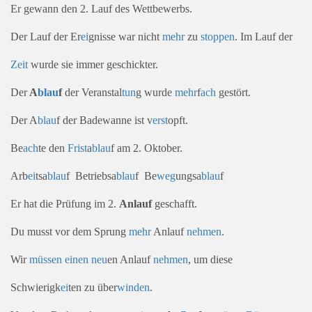
Er gewann den 2. Lauf des Wettbewerbs.
Der Lauf der Er
ei
gnisse war nicht
mehr
zu
stoppen
. Im Lauf der
Zeit
wurde sie immer geschickter.
Der
A
blau
f
der Veranstal
tun
g wurde
mehr
f
ach
gestört.
Der A
blau
f der Badewanne ist v
erst
opft.
Be
ach
te den
Frist
a
blau
f am 2. Oktober.
Arb
ei
tsa
blau
f Betriebsa
blau
f Be
weg
ungsa
blau
f
Er hat die Prüfung im 2.
Anlauf
geschafft.
Du musst vor dem Sprung
mehr
Anlauf
nehmen
.
Wir
müssen
einen
neu
en Anlauf
nehmen
, um diese
Schwierigk
ei
ten zu über
winden
.