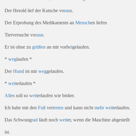
Der Herold lief der Kutsche vo
rau
s.
Der Erprobung des Medikaments an
Mensch
en liefen
Tierversuche vo
rau
s.
Er ist ohne zu
grüßen
an mir vorb
ei
gelaufen.
*
weg
laufen *
Der
Hund
ist mir
weg
gelaufen.
*
weit
erlaufen *
Alle
s soll so
weit
erlaufen wie bisher.
Ich habe mir den
Fuß
ver
treten
und kann nicht
mehr
weit
erlaufen.
Das Schwung
rad
läuft noch
weit
er, wenn die Maschine abgestellt
ist.