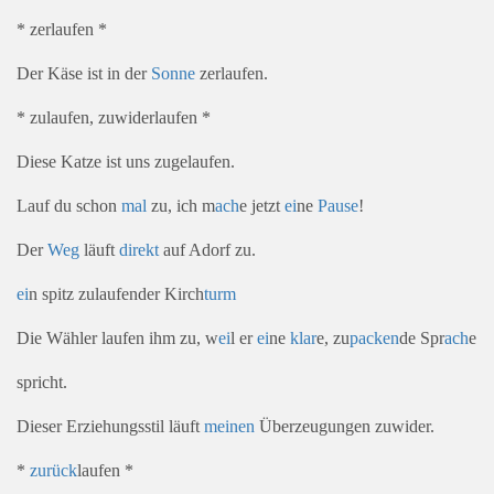
* zerlaufen *
Der Käse ist in der
Sonne
zerlaufen.
* zulaufen, zuwiderlaufen *
Diese Katze ist uns zugelaufen.
Lauf du schon
mal
zu, ich m
ach
e jetzt
ei
ne
Pause
!
Der
Weg
läuft
direkt
auf Adorf zu.
ei
n spitz zulaufender Kirch
turm
Die Wähler laufen ihm zu, w
ei
l er
ei
ne
klar
e, zu
packen
de Spr
ach
e
spricht.
Dieser Erziehungsstil läuft
meinen
Überzeugungen zuwider.
*
zurück
laufen *