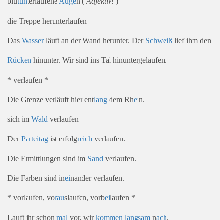
blu
tun
terlaufene
Auge
n (
Adjektiv
! )
die Treppe herunterlaufen
Das
Wasser
läuft an der Wand herunter. Der
Schweiß
lief ihm den
Rücken
hinunter. Wir sind ins Tal hinuntergelaufen.
* verlaufen *
Die Grenze verläuft hier ent
lang
dem Rh
ei
n.
sich im
Wald
verlaufen
Der
Partei
tag
ist erfolg
reich
verlaufen.
Die Ermittlungen sind im
Sand
verlaufen.
Die Farben sind in
ei
nander verlaufen.
* vorlaufen, vo
rau
slaufen, vorb
ei
laufen *
Lauft ihr schon
mal
vor, wir
kommen
langsam
n
ach
.