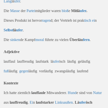
Lang
lä
ufer
.
Die
Masse
der
Partei
mitglieder waren
bloß
e
Mitlä
ufer
.
Dieses Produkt ist hervor
ragen
d; der Vertrieb ist prak
tisch
ei
n
Selbst
lä
ufer
.
Die
sinken
de Kampf
moral
führte zu vielen
Überläu
fern
.
Adjektive
lauffaul lauffreudig laufstark lä
ufer
isch läufig geläufig
fuß
läufig
gegen
läufig vorläufig zwangsläufig laufend
Kontexte
Ich hatte ziemlich
lauffaule
Mitwanderer.
Hund
e sind von
Natur
aus
lauffreudig
.
Ei
n
laufstarker
Links
außen
.
Lä
ufer
isch