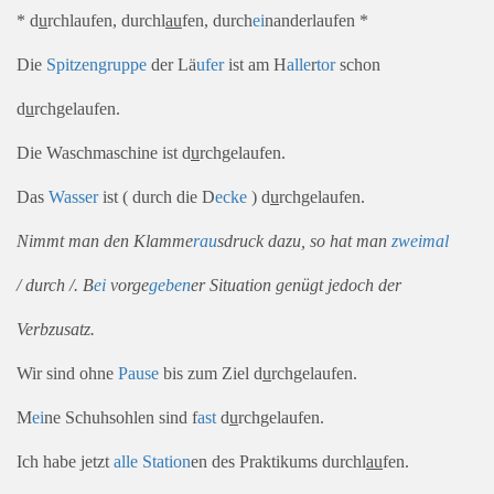
* d
u
rchlaufen, durchl
au
fen, durch
ei
nanderlaufen *
Die
Spitzen
gruppe
der Lä
ufer
ist am H
alle
r
tor
schon
d
u
rchgelaufen.
Die Waschmaschine ist d
u
rchgelaufen.
Das
Wasser
ist ( durch die D
ecke
) d
u
rchgelaufen.
Nimmt man den Klamme
rau
sdruck dazu, so hat man
zwei
mal
/ durch /. B
ei
vorge
geben
er Situation genügt jedoch der
Verbzusatz.
Wir sind ohne
Pause
bis zum Ziel d
u
rchgelaufen.
M
ei
ne Schuhsohlen sind f
ast
d
u
rchgelaufen.
Ich habe jetzt
alle
Station
en des Praktikums durchl
au
fen.