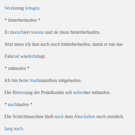
Werk
zeug
bringen
.
* hinterherlaufen *
Er m
arsch
iert vo
rau
s und sie muss hinterherlaufen.
Jetzt muss ich ihm auch noch hinterherlaufen, damit er mir das
Fahr
rad
wie
derb
ringt.
* mitlaufen *
Ich bin b
ei
m
Stadt
marathon mitgelaufen.
Die Be
treu
ung der Praktikantin soll
neben
her mitlaufen.
* n
ach
laufen *
Die Schl
ei
fmaschine läuft n
ach
dem Ab
schalten
noch ziemlich
lang
n
ach
.