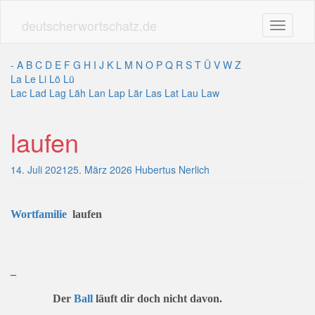
Skip
to
deutscherwortschatz.de
Toggle n
main
content
-
A
B
C
D
E
F
G
H
I
J
K
L
M
N
O
P
Q
R
S
T
Ü
V
W
Z
La
Le
Li
Lö
Lü
Lac
Lad
Lag
Läh
Lan
Lap
Lär
Las
Lat
Lau
Law
laufen
14. Juli 2021
25. März 2026
Hubertus Nerlich
Wort
familie
laufen
_
Der
Ball
läuft dir doch nicht davon.