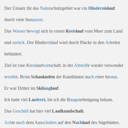
Der
Ei
nsatz für das
Natur
schutzgebiet war
ei
n
Hindern
islauf
durch viele Ins
tanzen
.
Das
Wasser
be
weg
t sich in
ei
nem
Kr
eis
lauf
vom Meer zum Land
und
zurück
. Der Blutkr
eis
lauf wird durch Placke in den
Art
erien
behindert.
Ziel ist
ei
ne Kr
eis
lauf
wirt
schaft, in der
Alt
stoff
e wieder verwendet
w
erde
n. B
ei
m
Schaulaufen
der Kandidaten st
ach
ei
ner he
rau
s.
Er war Dritter im
Ski
lang
lauf
.
Ich hatte viel
La
ufer
ei
, bis ich die B
auge
nehmigung bekam.
Das
Geschäft
hat hier viel
Laufkundschaft.
Ach
te n
ach
dem Aus
schalten
auf den
N
ach
lauf
des Sägeblattes.