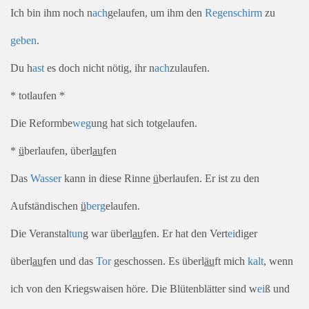
Ich bin ihm noch n
ach
gelaufen, um ihm den
Regen
schirm
zu
geben
.
Du h
ast
es doch nicht nötig, ihr n
ach
zulaufen.
* totlaufen *
Die Reformbe
weg
ung hat sich totgelaufen.
*
ü
berlaufen, überl
au
fen
Das
Wasser
kann in diese Rinne
ü
berlaufen. Er ist zu den
Aufständischen
ü
berg
elaufen.
Die Veranstal
tun
g war überl
au
fen. Er hat den Vert
ei
diger
überl
au
fen und das
Tor
geschossen. Es überl
äu
ft mich
kalt
, wenn
ich von den Kriegswaisen höre. Die Blütenblätter sind w
ei
ß und