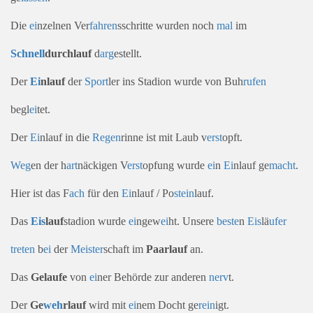
Die
ei
nzelnen Ver
fahren
sschritte wurden noch
mal
im
Schnell
durchlauf
d
arg
estellt.
Der
Ei
nlauf
der
Sport
ler ins Stadion wurde von Buh
rufen
begl
ei
tet.
Der
Ei
nlauf in die
Regen
rinne ist mit Laub v
erst
opft.
Weg
en der h
art
näckigen V
erst
opfung wurde
ei
n
Ei
nlauf ge
macht
.
Hier ist das F
ach
für den
Ei
nlauf / Po
stein
lauf.
Das
Eis
lauf
stadion wurde
ei
ngew
ei
ht. Unsere
beste
n
Eis
lä
ufer
treten
b
ei
der
Meister
schaft im
Paarlauf
an.
Das
Gelaufe
von
ei
ner Behörde zur anderen
nerv
t.
Der
Ge
weh
rlauf
wird mit
ei
nem Docht ge
rein
igt.