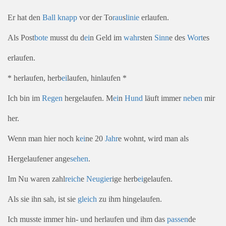
Er hat den
Ball
knapp
vor der To
rau
s
linie
erlaufen.
Als Post
bote
musst du d
ei
n Geld im
wahr
sten
Sinn
e des
Wort
es
erlaufen.
* herlaufen, herb
ei
laufen, hinlaufen *
Ich bin im
Regen
hergelaufen. M
ei
n
Hund
läuft immer
neben
mir
her.
Wenn man hier noch k
ei
ne 20
Jahr
e wohnt, wird man als
Hergelaufener ange
sehen
.
Im Nu waren zahl
reich
e
Neu
gier
ige herb
ei
gelaufen.
Als sie ihn sah, ist sie
gleich
zu ihm hingelaufen.
Ich musste immer hin- und herlaufen und ihm das
passen
de