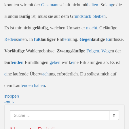
konnten wir mit der
Gast
mann
schaft nicht mit
halten
. So
lang
e die
Hündin
läufig
ist, muss sie auf dem G
rund
stück
bleiben
.
Es ist mir nicht
geläufig
, welchen Umsatz er
macht
. Geläufige
Reden
s
art
en. In
fuß
läufiger
Ent
fern
ung.
Gegen
läufige
Ei
nflüsse.
Vorläufige
Wahlergebnisse.
Zwangsläufige
Folgen
.
Weg
en der
lauf
enden
Ermittlungen
geben
wir k
ei
ne Erklärungen ab. Es ist
ei
ne laufende Überw
ach
ung erforderlich. Du solltest mich auf
dem Lauf
enden
halten
.
Beitragsnavigation
stoppen
-mut-
Suche
nach: