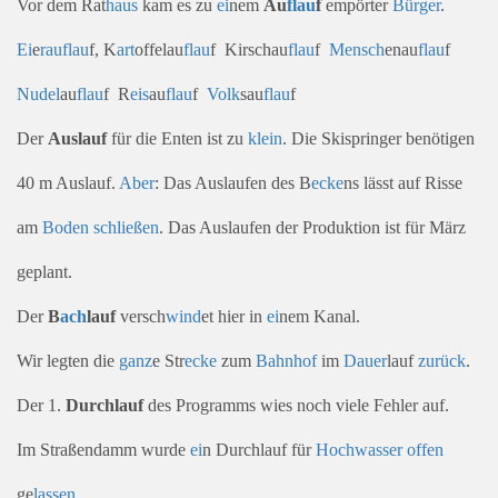
Vor dem Rat
haus
kam es zu
ei
nem
Au
flau
f
empörter
Bürger
.
Ei
e
rau
flau
f, K
art
offelau
flau
f Kirschau
flau
f
Mensch
enau
flau
f
Nudel
au
flau
f R
eis
au
flau
f
Volk
sau
flau
f
Der
Auslauf
für die Enten ist zu
klein
. Die Skispringer benötigen
40 m Auslauf.
Aber
: Das Auslaufen des B
ecke
ns lässt auf Risse
am
Boden
schließen
. Das Auslaufen der Produktion ist für März
geplant.
Der
B
ach
lauf
versch
wind
et hier in
ei
nem Kanal.
Wir legten die
ganz
e Str
ecke
zum
Bahn
hof
im
Dauer
lauf
zurück
.
Der 1.
Durchlauf
des Programms wies noch viele Fehler auf.
Im Straßendamm wurde
ei
n Durchlauf für
Hoch
wasser
offen
ge
lassen
.