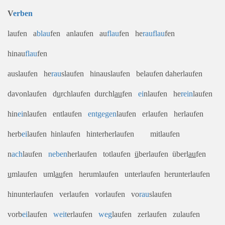
V
erben
laufen a
blau
fen anlaufen au
flau
fen he
rau
flau
fen
hinau
flau
fen
auslaufen he
rau
slaufen hinauslaufen belaufen daherlaufen
davonlaufen d
u
rchlaufen durchl
au
fen
ei
nlaufen he
rein
laufen
hin
ei
nlaufen entlaufen
entgegen
laufen erlaufen herlaufen
herb
ei
laufen hinlaufen hinterherlaufen mitlaufen
n
ach
laufen
neben
herlaufen totlaufen
ü
berlaufen überl
au
fen
u
mlaufen uml
au
fen herumlaufen unterlaufen herunterlaufen
hinunterlaufen verlaufen vorlaufen vo
rau
slaufen
vorb
ei
laufen
weit
erlaufen
weg
laufen zerlaufen zulaufen