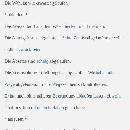
Die Wahl ist wie erw
art
et gelaufen.
* a
blau
fen *
Das
Wasser
läuft aus dem Waschb
ecke
n nicht
mehr
ab.
Die Antrags
frist
ist abgelaufen.
Sein
e
Zeit
ist abgelaufen; er sollte
endlich
zurück
treten
.
Die Absätze sind
schräg
abgelaufen.
Die Veranstal
tun
g ist r
ei
bungs
los
abgelaufen. Wir
haben
alle
Weg
e abgelaufen, um die
Weg
ez
ei
chen zu kontrollieren.
Er hat mich ohne näheren Be
grün
dung a
blau
fen
lassen
, ob
wohl
ich ihm schon oft
einen
Gefallen
getan habe.
* anlaufen *