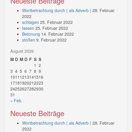
Neueste Beiträge
Wortbetrachtung durch ( als Adverb )
28. Februar
2022
schlagen
25. Februar 2022
lassen
25. Februar 2022
Betonung
14. Februar 2022
stoßen
9. Februar 2022
August 2026
M
D
M
D
F
S
S
1
2
3
4
5
6
7
8
9
10
11
12
13
14
15
16
17
18
19
20
21
22
23
24
25
26
27
28
29
30
31
« Feb.
Neueste Beiträge
Wortbetrachtung durch ( als Adverb )
28. Februar
2022