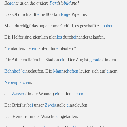
Be
ach
te
auch die andere
Part
izip
bild
ung!
Das Öl durchl
äu
ft
ei
ne 800 km
lang
e Pipeline.
Mich durchl
ie
f das angenehme Gefühl, es geschafft zu
haben
Die Helfer sind ziemlich plan
los
durch
ei
nandergelaufen.
*
ei
nlaufen, he
rein
laufen, hin
ei
nlaufen *
Die Athleten liefen ins Stadion
ei
n. Der Zug ist
gerade
( in den
Bahn
hof
)
ei
ngelaufen. Die
Mann
sc
haften
laufen sich auf
ei
nem
Neben
platz
ei
n.
das
Wasser
( in die Wanne )
ei
nlaufen
lassen
Der Brief ist b
ei
unser
Zweig
stelle
ei
ngelaufen.
Das Hemd ist in der Wäsche
ei
ngelaufen.