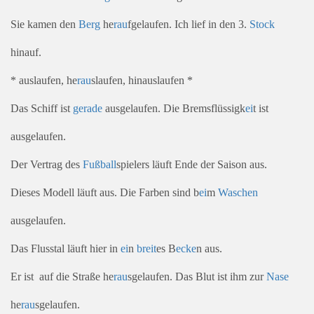
Sie kamen den
Berg
he
rau
fgelaufen. Ich lief in den 3.
Stock
hinauf.
* auslaufen, he
rau
slaufen, hinauslaufen *
Das Schiff ist
gerade
ausgelaufen. Die Bremsflüssigk
ei
t ist
ausgelaufen.
Der Vertrag des
Fuß
ball
spielers läuft Ende der Saison aus.
Dieses Modell läuft aus. Die Farben sind b
ei
m
Waschen
ausgelaufen.
Das Flusstal läuft hier in
ei
n
breit
es B
ecke
n aus.
Er ist auf die Straße he
rau
sgelaufen. Das Blut ist ihm zur
Nase
he
rau
sgelaufen.