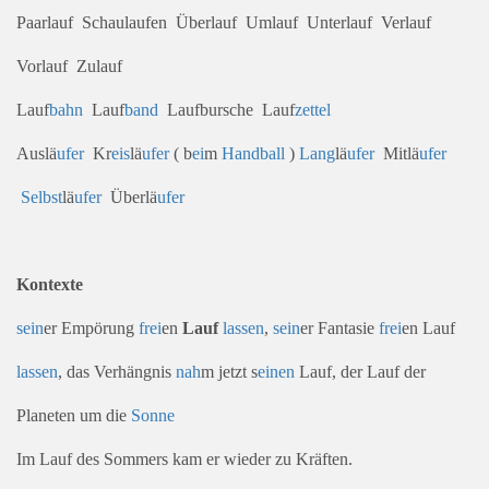
Paarlauf Schaulaufen Überlauf Umlauf Unterlauf Verlauf
Vorlauf Zulauf
Lauf
bahn
Lauf
band
Laufbursche Lauf
zettel
Auslä
ufer
Kr
eis
lä
ufer
( b
ei
m
Hand
ball
)
Lang
lä
ufer
Mitlä
ufer
Selbst
lä
ufer
Überlä
ufer
Kontexte
sein
er Empörung
frei
en
Lauf
lassen
,
sein
er Fantasie
frei
en Lauf
lassen
, das Verhängnis
nah
m jetzt s
einen
Lauf, der Lauf der
Planeten um die
Sonne
Im Lauf des Sommers kam er wieder zu Kräften.