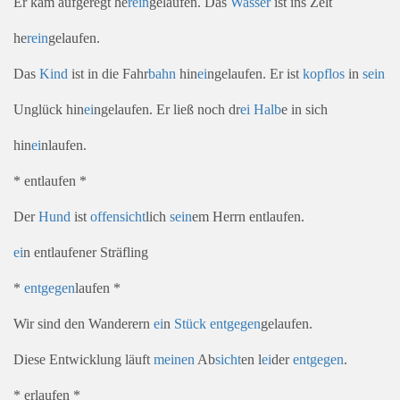
Er kam aufgeregt he
rein
gelaufen. Das
Wasser
ist ins Zelt
he
rein
gelaufen.
Das
Kind
ist in die Fahr
bahn
hin
ei
ngelaufen. Er ist
kopf
los
in
sein
Unglück hin
ei
ngelaufen. Er ließ noch dr
ei
Halb
e in sich
hin
ei
nlaufen.
* entlaufen *
Der
Hund
ist
offen
sicht
lich
sein
em Herrn entlaufen.
ei
n entlaufener Sträfling
*
entgegen
laufen *
Wir sind den Wanderern
ei
n
Stück
entgegen
gelaufen.
Diese Entwicklung läuft
meinen
Ab
sicht
en l
ei
der
entgegen
.
* erlaufen *