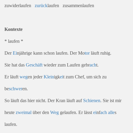
zuwiderlaufen
zurück
laufen zusammenlaufen
Kontexte
* laufen *
Der
Ei
njährige kann schon laufen. Der Mo
tor
läuft ruhig.
Sie hat das
Geschäft
wieder zum Laufen gebr
ach
t.
Er läuft
weg
en jeder
Klein
igk
ei
t zum Chef, um sich zu
be
schwer
en.
So läuft das hier nicht. Der Kran läuft auf
Schienen
. Sie ist mir
heute
zwei
mal
über den
Weg
gelaufen. Er lässt
ei
nf
ach
alle
s
laufen.