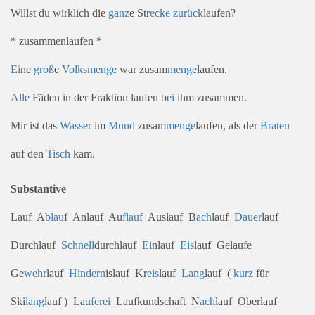
Willst du wirklich die
ganz
e Str
ecke
zurück
laufen?
* zusammenlaufen *
Ei
ne
groß
e
Volk
s
menge
war zusam
menge
laufen.
Alle
Fäden in der Fraktion laufen b
ei
ihm zusammen.
Mir ist das
Wasser
im
Mund
zusam
menge
laufen, als der
Braten
auf den
Tisch
kam.
Substantive
Lauf A
blau
f Anlauf Au
flau
f Auslauf B
ach
lauf
Dauer
lauf
Durchlauf
Schnell
durchlauf
Ei
nlauf
Eis
lauf Gelaufe
Ge
weh
rlauf
Hindern
islauf Kr
eis
lauf
Lang
lauf (
kurz
für
Ski
lang
lauf ) La
ufer
ei
Laufkundschaft N
ach
lauf Oberlauf