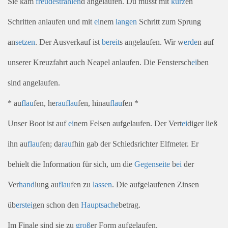
Sie kam
freude
strahlen
d angelaufen. Du musst mit
kurz
en
Schritten anlaufen und mit
ei
nem
langen
Schritt zum Sprung
an
setzen
. Der Ausverkauf ist
bereit
s angelaufen. Wir w
erde
n auf
unserer Kreuzfahrt auch Neapel anlaufen. Die Fenstersch
ei
ben
sind angelaufen.
* au
flau
fen, he
rau
flau
fen, hinau
flau
fen *
Unser Boot ist auf
ei
nem Felsen aufgelaufen. Der Vert
ei
diger ließ
ihn au
flau
fen; da
rau
fhin gab der Schiedsrichter Elfmeter. Er
behielt die Information für sich, um die
Gegen
seite
b
ei
der
Ver
hand
lung au
flau
fen zu
lassen
. Die aufgelaufenen Zinsen
üb
erst
ei
gen schon den
Haupt
sache
betrag.
Im Finale sind sie zu
groß
er Form aufgelaufen.