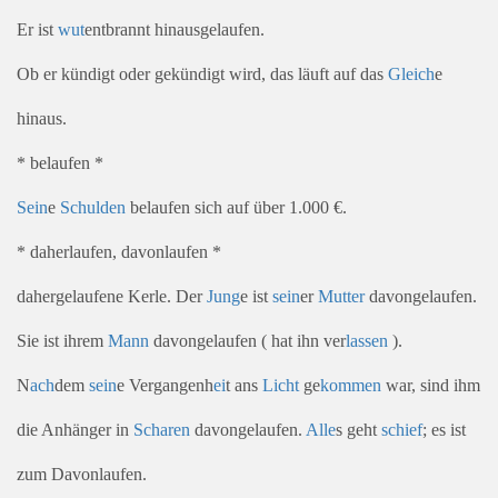
Er ist
wut
entbrannt hinausgelaufen.
Ob er kündigt oder gekündigt wird, das läuft auf das
Gleich
e
hinaus.
* belaufen *
Sein
e
Schulden
belaufen sich auf über 1.000 €.
* daherlaufen, davonlaufen *
dahergelaufene Kerle. Der
Jung
e ist
sein
er
Mutter
davongelaufen.
Sie ist ihrem
Mann
davongelaufen ( hat ihn ver
lassen
).
N
ach
dem
sein
e Vergangenh
ei
t ans
Licht
ge
kommen
war, sind ihm
die Anhänger in
Scharen
davongelaufen.
Alle
s geht
schief
; es ist
zum Davonlaufen.