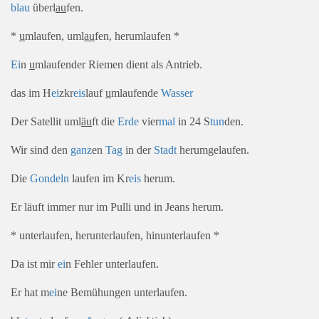
blau
überl
au
fen.
*
u
mlaufen, uml
au
fen, herumlaufen *
Ei
n
u
mlaufender Riemen dient als Antrieb.
das im H
ei
zkr
eis
lauf
u
mlaufende
Wasser
Der Satellit uml
äu
ft die
Erde
vier
mal
in 24 S
tun
den.
Wir sind den
ganz
en
Tag
in der
Stadt
herumgelaufen.
Die
Gondeln
laufen im Kr
eis
herum.
Er läuft immer nur im Pulli und in Jeans herum.
* unterlaufen, herunterlaufen, hinunterlaufen *
Da ist mir
ei
n Fehler unterlaufen.
Er hat m
ei
ne Bemühungen unterlaufen.