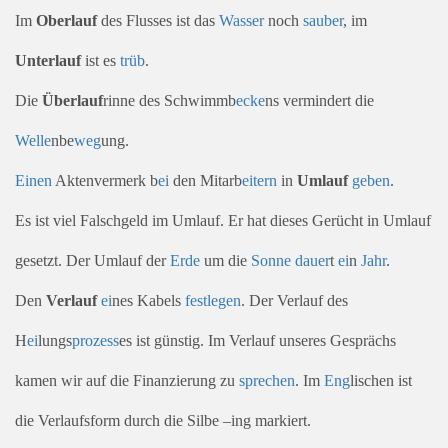
Im
Oberlauf
des Flusses ist das
Wasser
noch
sauber
, im
Unterlauf
ist es
trüb
.
Die
Überlauf
rinne des Schwimmb
ecke
ns vermindert die
Welle
nbe
weg
ung.
Einen
Aktenvermerk b
ei
den Mitarb
eitern
in
Umlauf
geben
.
Es ist viel Falschgeld im Umlauf. Er hat dieses Gerücht in Umlauf
gesetzt. Der Umlauf der
Erde
um die
Sonne
dauer
t
ei
n
Jahr
.
Den
Verlauf
ei
nes Kabels
fest
legen
. Der Verlauf des
H
ei
lungs
prozess
es ist günstig. Im Verlauf unseres Gesprächs
kamen wir auf die Finanzierung zu
sprechen
. Im
Eng
lischen ist
die Verlaufsform durch die Silbe –ing markiert.