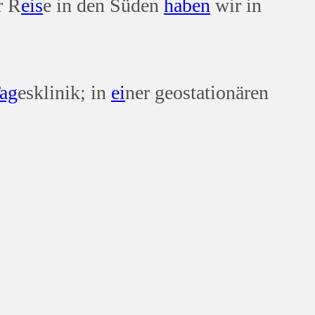
r R
eis
e in den Süden
haben
wir in
ag
esklinik; in
ei
ner geostationären