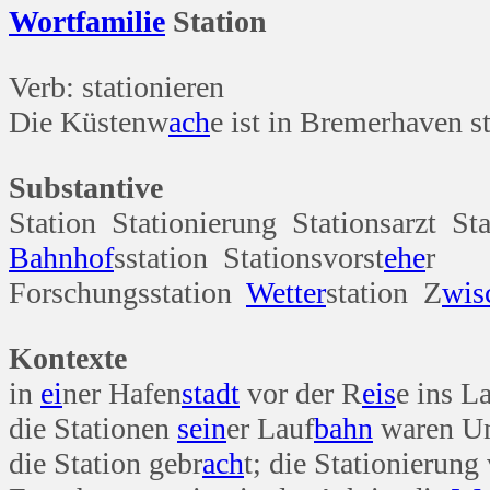
Wort
familie
Station
Verb: stationieren
Die Küstenw
ach
e ist in Bremerhaven st
Substantive
Station Stationierung Stationsarzt Sta
Bahn
hof
sstation Stationsvorst
ehe
r
Forschungsstation
Wetter
station Z
wis
Kontexte
in
ei
ner Hafen
stadt
vor der R
eis
e ins L
die Stationen
sein
er Lauf
bahn
waren Uni
die Station gebr
ach
t; die Stationierun