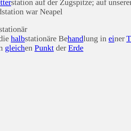
tter
station auf der Zugspitze; auf unsere
dstation war Neapel
stationär
 die
halb
stationäre Be
hand
lung in
ei
ner
T
em
gleich
en
Punkt
der
Erde