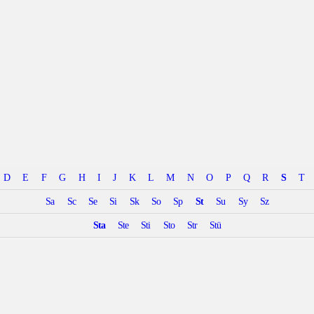
D
E
F
G
H
I
J
K
L
M
N
O
P
Q
R
S
T
Sa
Sc
Se
Si
Sk
So
Sp
St
Su
Sy
Sz
Sta
Ste
Sti
Sto
Str
Stü