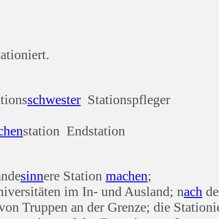
ationiert.
tions
schwester
Stationspfleger
chen
station Endstation
ande
sinn
ere Station
machen
;
versitäten im In- und Ausland; n
ach
de
g von Truppen an der Grenze; die Statio