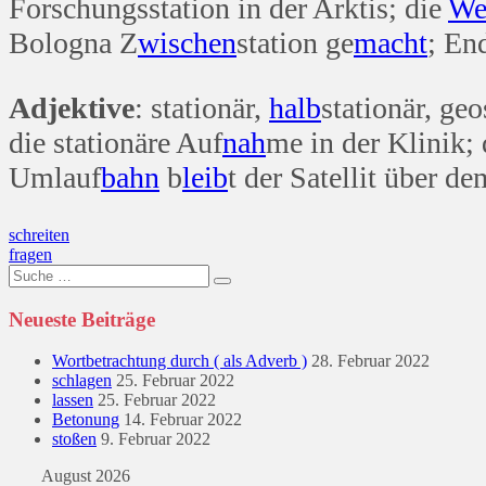
Forschungsstation in der Arktis; die
We
Bologna Z
wischen
station ge
macht
; En
Adjektive
: stationär,
halb
stationär, geo
die stationäre Auf
nah
me in der Klinik;
Umlauf
bahn
b
leib
t der Satellit über d
Beitragsnavigation
schreiten
fragen
Suche
nach:
Neueste Beiträge
Wortbetrachtung durch ( als Adverb )
28. Februar 2022
schlagen
25. Februar 2022
lassen
25. Februar 2022
Betonung
14. Februar 2022
stoßen
9. Februar 2022
August 2026