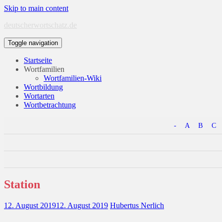
Skip to main content
deutscherwortschatz.de
Toggle navigation
Startseite
Wortfamilien
Wortfamilien-Wiki
Wortbildung
Wortarten
Wortbetrachtung
-
A
B
C
Station
12. August 2019
12. August 2019
Hubertus Nerlich