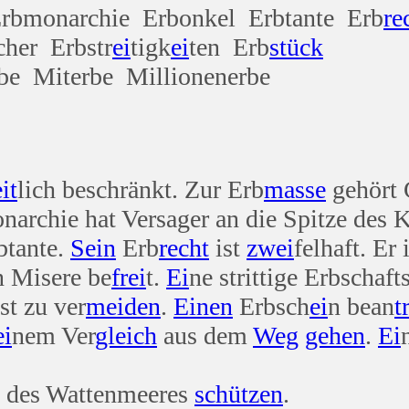
rbmonarchie Erbonkel Erbtante Erb
re
cher Erbstr
ei
tigk
ei
ten Erb
stück
be Miterbe Millionenerbe
it
lich beschränkt. Zur Erb
masse
gehört
narchie hat Versager an die Spitze des 
btante.
Sein
Erb
recht
ist
zwei
felhaft. Er 
en Misere be
frei
t.
Ei
ne strittige Erbschaft
st zu ver
meiden
.
Einen
Erbsch
ei
n bean
t
ei
nem Ver
gleich
aus dem
Weg
gehen
.
Ei
e des Wattenmeeres
schützen
.