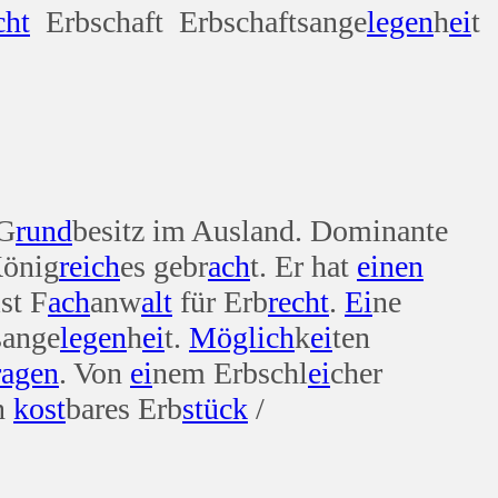
cht
Erbschaft Erbschaftsange
legen
h
ei
t
 G
rund
besitz im Ausland. Dominante
König
reich
es gebr
ach
t. Er hat
einen
ist F
ach
anw
alt
für Erb
recht
.
Ei
ne
sange
legen
h
ei
t.
Möglich
k
ei
ten
ragen
. Von
ei
nem Erbschl
ei
cher
n
kost
bares Erb
stück
/