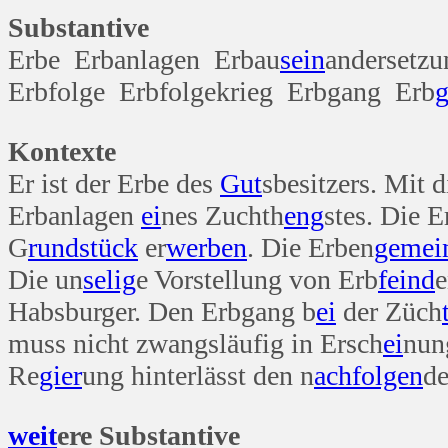
Substantive
Erbe Erbanlagen Erbau
sein
andersetz
Erbfolge Erbfolgekrieg Erbgang Erb
g
Kontexte
Er ist der Erbe des
Gut
sbesitzers. Mit 
Erbanlagen
ei
nes Zuchth
eng
stes. Die E
G
rund
stück
er
werben
. Die Erben
gemei
Die un
selig
e Vorstellung von Erb
feind
e
Habsburger. Den Erbgang b
ei
der Züch
muss nicht zwangsläufig in Ersch
ei
nu
Re
gier
ung hinterlässt den n
ach
folgen
d
weit
ere Substantive