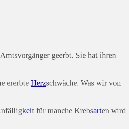
 Amtsvorgänger geerbt. Sie hat ihren
ne ererbte
Herz
schwäche. Was wir von
nfälligk
ei
t für manche Krebs
art
en wird