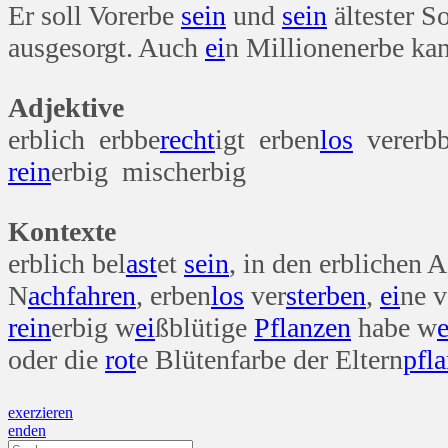
Er soll Vorerbe
sein
und
sein
ältester S
ausgesorgt. Auch
ei
n Millionenerbe ka
Adjektive
erblich erbbe
recht
igt erben
los
vererbb
rein
erbig mischerbig
Kontexte
erblich bel
ast
et
sein
, in den erblichen 
N
ach
fahren
, erben
los
ver
sterben
,
ei
ne v
rein
erbig w
ei
ßblütige
Pflanzen
habe w
e
oder die
rot
e Blütenfarbe der Eltern
pfl
Beitragsnavigation
exerzieren
enden
Suche