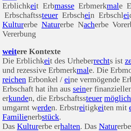
Erblichk
ei
t Erb
masse
Erbmerk
mal
e E
Erbschaftss
teuer
Erbsch
ei
n Erbschl
ei
Kultur
erbe
Natur
erbe N
ach
erbe Vorer
Vererbung
weit
ere Kontexte
Die Erblichk
ei
t des Urheber
recht
s ist
ze
und rezessive Erbmerk
mal
e. Die Erbmo
reichen
Erbonkel /
ei
ne vermögende Er
Erbschaft hat ihn aus
sein
er finanziell
er
kunde
n, die Erbschaftss
teuer
möglich
umgarnt w
erde
n. Erbstr
ei
tigk
ei
ten mit
Familie
nerb
stück
.
Das
Kultur
erbe er
halten
. Das
Natur
erb