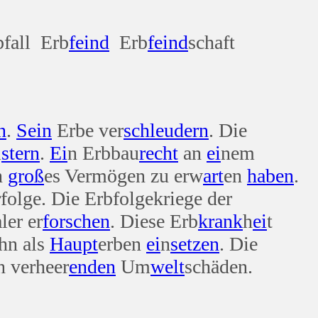
bfall Erb
feind
Erb
feind
schaft
n
.
Sein
Erbe ver
schleudern
. Die
i
stern
.
Ei
n Erbbau
recht
an
ei
nem
n
groß
es Vermögen zu erw
art
en
haben
.
rfolge. Die Erbfolgekriege der
ler er
forschen
. Diese Erb
krank
h
ei
t
ohn als
Haupt
erben
ei
n
setzen
. Die
 verheer
enden
Um
welt
schäden.