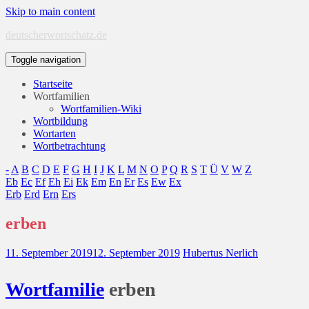
Skip to main content
deutscherwortschatz.de
Toggle navigation
Startseite
Wortfamilien
Wortfamilien-Wiki
Wortbildung
Wortarten
Wortbetrachtung
-
A
B
C
D
E
F
G
H
I
J
K
L
M
N
O
P
Q
R
S
T
Ü
V
W
Z
Eb
Ec
Ef
Eh
Ei
Ek
Em
En
Er
Es
Ew
Ex
Erb
Erd
Ern
Ers
erben
11. September 2019
12. September 2019
Hubertus Nerlich
Wort
familie
erben