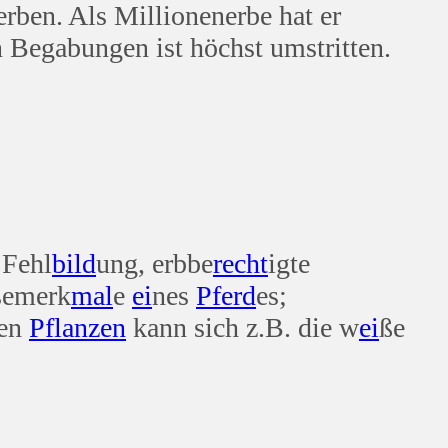
erben. Als Millionenerbe hat er
 Begabungen ist höchst umstritten.
 Fehl
bild
ung, erbbe
recht
igte
ssemerk
mal
e
ei
nes
Pferd
es;
gen
Pflanzen
kann sich z.B. die w
ei
ße