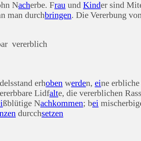
ohn N
ach
erbe. F
rau
und
Kind
er sind Mit
nn man durch
bringen
. Die Vererbung von
ar vererblich
Adelsstand erh
oben
w
erde
n,
ei
ne erbliche
ererbbare Lidf
alt
e, die vererblichen Ra
i
ßblütige N
ach
kommen
; b
ei
mischerbi
anzen
durcch
setzen