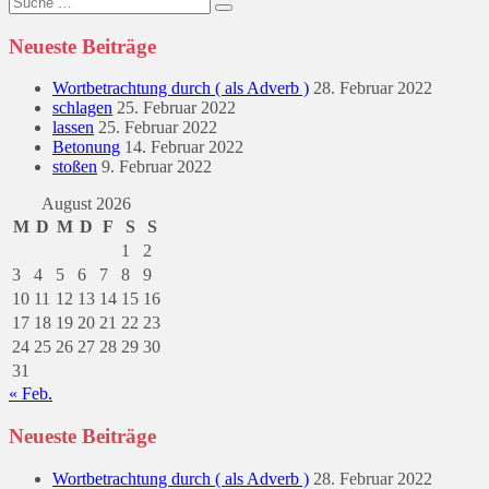
nach:
Neueste Beiträge
Wortbetrachtung durch ( als Adverb )
28. Februar 2022
schlagen
25. Februar 2022
lassen
25. Februar 2022
Betonung
14. Februar 2022
stoßen
9. Februar 2022
August 2026
M
D
M
D
F
S
S
1
2
3
4
5
6
7
8
9
10
11
12
13
14
15
16
17
18
19
20
21
22
23
24
25
26
27
28
29
30
31
« Feb.
Neueste Beiträge
Wortbetrachtung durch ( als Adverb )
28. Februar 2022