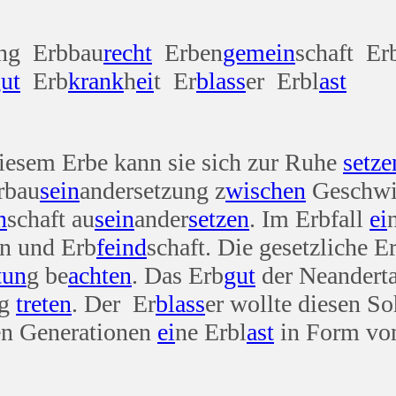
ung Erbbau
recht
Erben
gemein
schaft Er
ut
Erb
krank
h
ei
t Er
blass
er Erbl
ast
diesem Erbe kann sie sich zur Ruhe
setze
rbau
sein
andersetzung z
wischen
Geschw
n
schaft au
sein
ander
setzen
. Im Erbfall
ei
n und Erb
feind
schaft. Die gesetzliche E
tun
g be
achten
. Das Erb
gut
der Neanderta
ng
treten
. Der Er
blass
er wollte diesen S
en Generationen
ei
ne Erbl
ast
in Form von