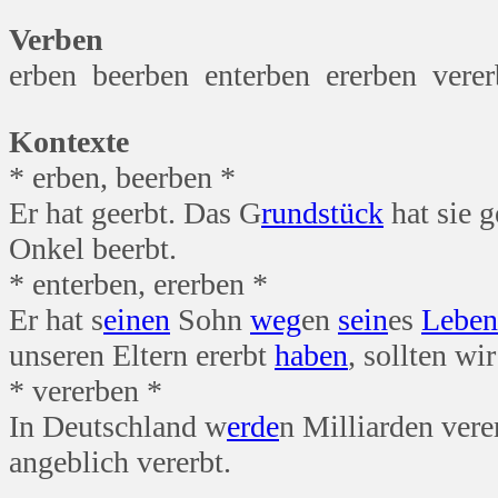
Verben
erben beerben enterben ererben vere
Kontexte
* erben, beerben *
Er hat geerbt. Das G
rund
stück
hat sie g
Onkel beerbt.
* enterben, ererben *
Er hat s
einen
Sohn
weg
en
sein
es
Leben
unseren Eltern ererbt
haben
, sollten wir
* vererben *
In Deutschland w
erde
n Milliarden vere
angeblich vererbt.