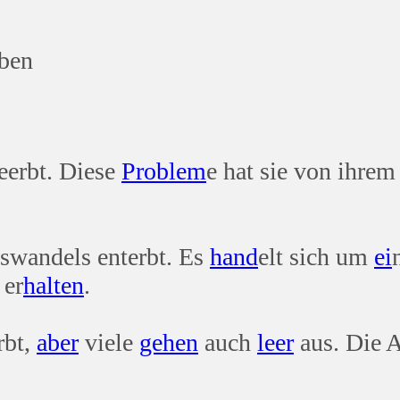
rben
eerbt. Diese
Problem
e hat sie von ihrem
swandels enterbt. Es
hand
elt sich um
ei
 er
halten
.
rbt,
aber
viele
gehen
auch
leer
aus. Die A