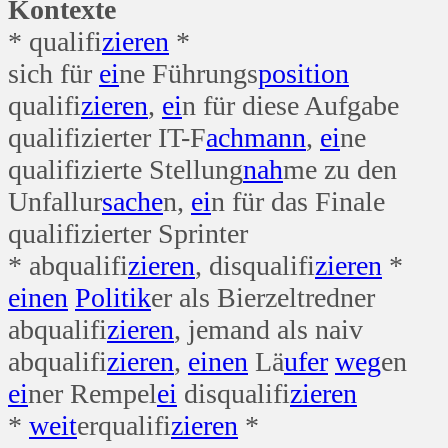
Kontexte
* qualifi
zieren
*
sich für
ei
ne Führungs
position
qualifi
zieren
,
ei
n für diese Aufgabe
qualifizierter IT-F
ach
mann
,
ei
ne
qualifizierte Stellung
nah
me zu den
Unfallur
sache
n,
ei
n für das Finale
qualifizierter Sprinter
* abqualifi
zieren
, disqualifi
zieren
*
einen
Politik
er als Bierzeltredner
abqualifi
zieren
, jemand als naiv
abqualifi
zieren
,
einen
Lä
ufer
weg
en
ei
ner Rempel
ei
disqualifi
zieren
*
weit
erqualifi
zieren
*