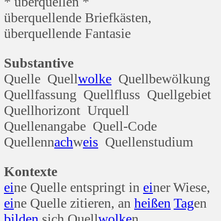
* überquellen *
überquellende Briefkästen,
überquellende Fantasie
Substantive
Quelle Quell
wolke
Quellbewölkung
Quellfassung Quellfluss Quellgebiet
Quellhorizont Urquell
Quellenangabe Quell-Code
Quellenn
ach
w
eis
Quellenstudium
Kontexte
ei
ne Quelle entspringt in
ei
ner Wiese,
ei
ne Quelle zitieren, an
heißen
Tag
en
bilden
sich Quell
wolke
n,