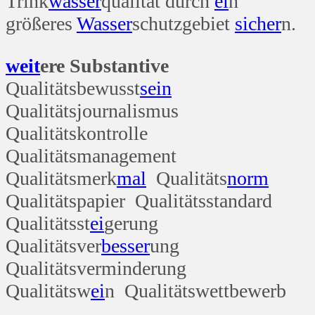
Trink
wasser
qualität durch
ei
n
größeres
Wasser
schutzgebiet
sicher
n.
weit
ere Substantive
Qualitätsbewusst
sein
Qualitätsjournalismus
Qualitätskontrolle
Qualitätsmanagement
Qualitätsmerk
mal
Qualitäts
norm
Qualitätspapier Qualitätsstandard
Qualitätsst
ei
gerung
Qualitätsver
besser
ung
Qualitätsverminderung
Qualitätsw
ei
n Qualitätswettbewerb