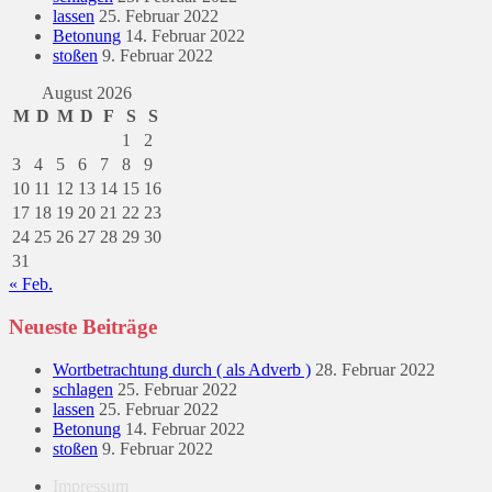
lassen
25. Februar 2022
Betonung
14. Februar 2022
stoßen
9. Februar 2022
August 2026
M
D
M
D
F
S
S
1
2
3
4
5
6
7
8
9
10
11
12
13
14
15
16
17
18
19
20
21
22
23
24
25
26
27
28
29
30
31
« Feb.
Neueste Beiträge
Wortbetrachtung durch ( als Adverb )
28. Februar 2022
schlagen
25. Februar 2022
lassen
25. Februar 2022
Betonung
14. Februar 2022
stoßen
9. Februar 2022
Impressum