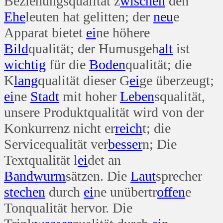
Beziehungsqualität z
wischen
den
Ehe
leuten hat gelitten; der
neu
e
Apparat bietet
ei
ne höhere
Bild
qualität; der Humusgeh
alt
ist
wichtig
für die
Boden
qualität; die
K
lang
qualität dieser G
ei
ge überzeugt;
ei
ne
Stadt
mit hoher
Leben
squalität,
unsere Produktqualität wird von der
Konkurrenz nicht er
reich
t; die
Servicequalität ver
besser
n; Die
Textqualität l
ei
det an
Band
wurm
sätzen. Die
Laut
sprecher
stechen
durch
ei
ne unübertr
offen
e
Tonqualität hervor. Die