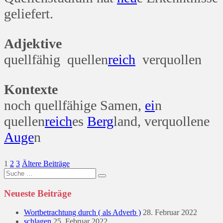
geliefert.
Adjektive
quellfähig quellen
reich
verquollen
Kontexte
noch quellfähige Samen,
ei
n
quellen
reich
es
Berg
land, verquollene
Auge
n
Seitennummerierung
1
2
3
Ältere Beiträge
Suche
der
nach:
Beiträge
Neueste Beiträge
Wortbetrachtung durch ( als Adverb )
28. Februar 2022
schlagen
25. Februar 2022