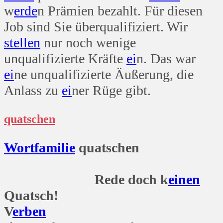
w
erde
n Prämien bezahlt. Für diesen
Job sind Sie überqualifiziert. Wir
stellen
nur noch wenige
unqualifizierte Kräfte
ei
n. Das war
ei
ne unqualifizierte Äußerung, die
Anlass zu
ei
ner Rüge gibt.
quatschen
Wort
familie
quatschen
Rede doch k
einen
Quatsch!
V
erben