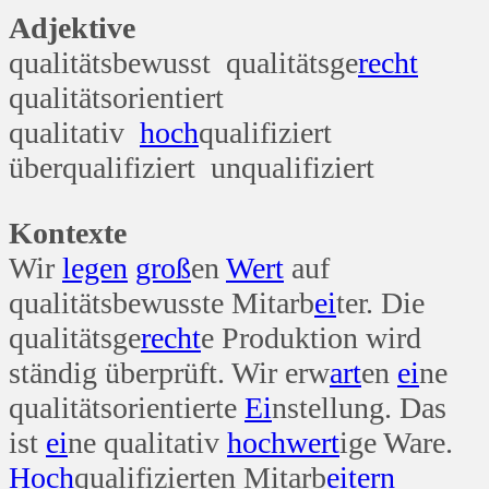
Adjektive
qualitätsbewusst qualitätsge
recht
qualitätsorientiert
qualitativ
hoch
qualifiziert
überqualifiziert unqualifiziert
Kontexte
Wir
legen
groß
en
Wert
auf
qualitätsbewusste Mitarb
ei
ter. Die
qualitätsge
recht
e Produktion wird
ständig überprüft. Wir erw
art
en
ei
ne
qualitätsorientierte
Ei
nstellung. Das
ist
ei
ne qualitativ
hoch
wert
ige Ware.
Hoch
qualifizierten Mitarb
eitern