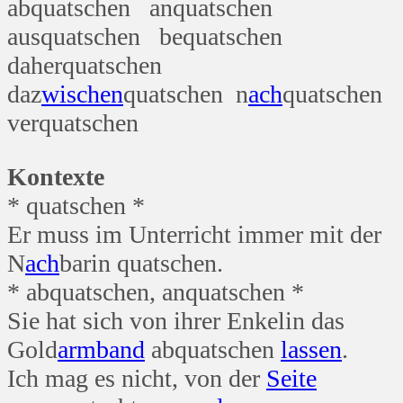
abquatschen anquatschen
ausquatschen bequatschen
daherquatschen
daz
wischen
quatschen n
ach
quatschen
verquatschen
Kontexte
* quatschen *
Er muss im Unterricht immer mit der
N
ach
barin quatschen.
* abquatschen, anquatschen *
Sie hat sich von ihrer Enkelin das
Gold
arm
band
abquatschen
lassen
.
Ich mag es nicht, von der
Seite