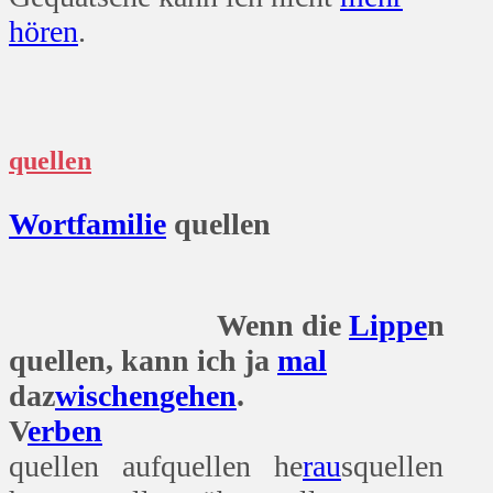
hören
.
quellen
Wort
familie
quellen
Wenn die
Lippe
n
quellen, kann ich ja
mal
daz
wischen
gehen
.
V
erben
quellen aufquellen he
rau
squellen