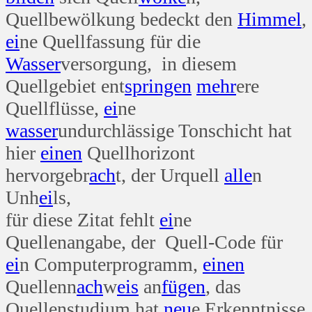
Quellbewölkung bedeckt den
Himmel
,
ei
ne Quellfassung für die
Wasser
versorgung, in diesem
Quellgebiet ent
springen
mehr
ere
Quellflüsse,
ei
ne
wasser
undurchlässige Tonschicht hat
hier
einen
Quellhorizont
hervorgebr
ach
t, der Urquell
alle
n
Unh
ei
ls,
für diese Zitat fehlt
ei
ne
Quellenangabe, der Quell-Code für
ei
n Computerprogramm,
einen
Quellenn
ach
w
eis
an
fügen
, das
Quellenstudium hat
neu
e Erkenntnisse