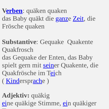
V
erben
: quäken quaken
das Baby quäkt die
ganz
e
Zeit
, die
Frösche quaken
Substantive
: Gequake Quakente
Quakfrosch
das Gequake der Enten, das Baby
spielt gern mit
sein
er Quakente, die
Quakfrösche im T
ei
ch
(
Kind
erspr
ach
e )
Adjektiv:
quäkig
ei
ne quäkige Stimme,
ei
n quäkiger