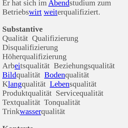
Er hat sich im
Abend
studium zum
Betriebs
wirt
weit
erqualifiziert.
Substantive
Qualität Qualifizierung
Disqualifizierung
Höherqualifizierung
Arb
ei
tsqualität Beziehungsqualität
Bild
qualität
Boden
qualität
K
lang
qualität
Leben
squalität
Produktqualität Servicequalität
Textqualität Tonqualität
Trink
wasser
qualität