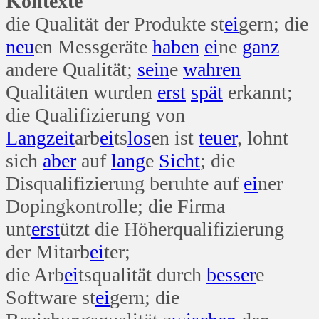
Kontexte
die Qualität der Produkte st
ei
gern; die
neu
en Messgeräte
haben
ei
ne
ganz
andere Qualität;
sein
e
wahren
Qualitäten wurden
erst
spät
erkannt;
die Qualifizierung von
Lang
zeit
arb
ei
ts
los
en ist
teuer
, lohnt
sich
aber
auf
lang
e
Sicht
; die
Disqualifizierung beruhte auf
ei
ner
Dopingkontrolle; die Firma
unt
erst
ützt die Höherqualifizierung
der Mitarb
ei
ter;
die Arb
ei
tsqualität durch
besser
e
Software st
ei
gern; die