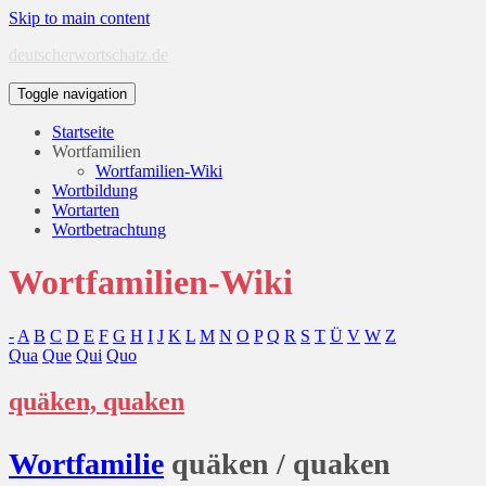
Skip to main content
deutscherwortschatz.de
Toggle navigation
Startseite
Wortfamilien
Wortfamilien-Wiki
Wortbildung
Wortarten
Wortbetrachtung
Wortfamilien-Wiki
-
A
B
C
D
E
F
G
H
I
J
K
L
M
N
O
P
Q
R
S
T
Ü
V
W
Z
Qua
Que
Qui
Quo
quäken, quaken
Wort
familie
quäken / quaken