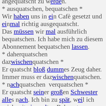
angequatscht zu w
erde
n.
* ausquatschen, bequatschen *
Wir
haben
uns in
ei
n Cafè gesetzt und
ei
n
mal
richtig ausgequatscht.
Das
müssen
wir
mal
ausführlich
bequatschen. Ich habe mich zu diesem
Abonnement bequatschen
lassen
.
* daherquatschen
daz
wischen
quatschen *
Er quatscht
bloß
dumm
es Zeug daher.
Immer muss er daz
wischen
quatschen.
* n
ach
quatschen verquatschen *
Er quatscht
sein
er
groß
en
Schwester
alle
s n
ach
. Ich bin zu
spät
, w
ei
l ich