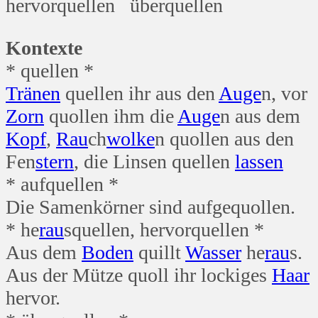
hervorquellen überquellen
Kontexte
* quellen *
Tränen
quellen ihr aus den
Auge
n, vor
Zorn
quollen ihm die
Auge
n aus dem
Kopf
,
Rau
ch
wolke
n quollen aus den
Fen
stern
, die Linsen quellen
lassen
* aufquellen *
Die Samenkörner sind aufgequollen.
* he
rau
squellen, hervorquellen *
Aus dem
Boden
quillt
Wasser
he
rau
s.
Aus der Mütze quoll ihr lockiges
Haar
hervor.