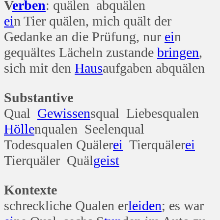
V
erben
: quälen abquälen
ei
n Tier quälen, mich quält der
Gedanke an die Prüfung, nur
ei
n
gequältes Lächeln zustande
bringen
,
sich mit den
Haus
aufgaben abquälen
Substantive
Qual
Gewissen
squal Liebesqualen
Hölle
nqualen Seelenqual
Todesqualen Quäler
ei
Tierquäler
ei
Tierquäler Quäl
geist
Kontexte
schreckliche Qualen er
leiden
; es war