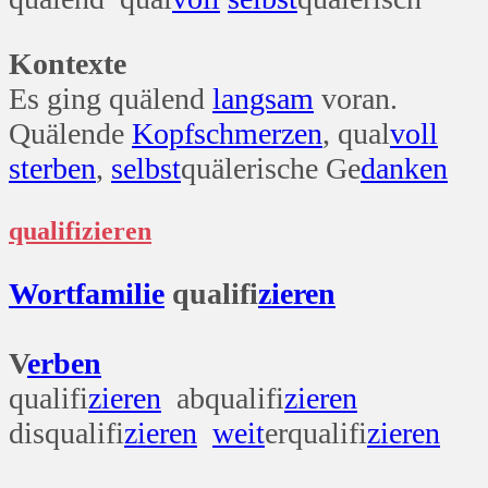
Kontexte
Es ging quälend
langsam
voran.
Quälende
Kopf
schmerzen
, qual
voll
sterben
,
selbst
quälerische Ge
danken
qualifizieren
Wort
familie
qualifi
zieren
V
erben
qualifi
zieren
abqualifi
zieren
disqualifi
zieren
weit
erqualifi
zieren