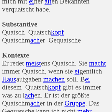
mich mit
ei
ner
alt
en Bekannten
verquatscht habe.
Substantive
Quatsch Quatsch
kopf
Quatschm
ach
er Gequatsche
Kontexte
Er redet
meist
ens Quatsch. Sie
macht
immer Quatsch, wenn sie
ei
gentlich
Haus
aufgaben
machen
soll. B
ei
diesem Quatsch
kopf
gibt es immer
was zu l
ach
en. Er ist der größte
Quatschm
ach
er in der
Gruppe
. Das
Gequatsche kann ich nicht
mehr