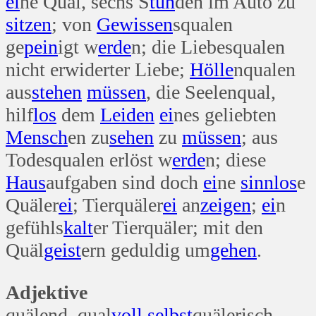
ei
ne Qual, sechs S
tun
den im Auto zu
sitzen
; von
Gewissen
squalen
ge
pein
igt w
erde
n; die Liebesqualen
nicht erwiderter Liebe;
Hölle
nqualen
aus
stehen
müssen
, die Seelenqual,
hilf
los
dem
Leiden
ei
nes geliebten
Mensch
en zu
sehen
zu
müssen
; aus
Todesqualen erlöst w
erde
n; diese
Haus
aufgaben sind doch
ei
ne
sinn
los
e
Quäler
ei
; Tierquäler
ei
an
zeigen
;
ei
n
gefühls
kalt
er Tierquäler; mit den
Quäl
geist
ern geduldig um
gehen
.
Adjektive
quälend qual
voll
selbst
quälerisch