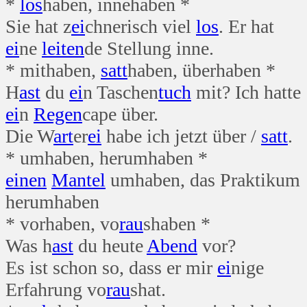
*
los
haben, innehaben *
Sie hat z
ei
chnerisch viel
los
. Er hat
ei
ne
leiten
de Stellung inne.
* mithaben,
satt
haben, überhaben *
H
ast
du
ei
n Taschen
tuch
mit? Ich hatte
ei
n
Regen
cape über.
Die W
art
er
ei
habe ich jetzt über /
satt
.
* umhaben, herumhaben *
einen
Mantel
umhaben, das Praktikum
herumhaben
* vorhaben, vo
rau
shaben *
Was h
ast
du heute
Abend
vor?
Es ist schon so, dass er mir
ei
nige
Erfahrung vo
rau
shat.