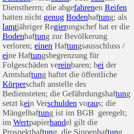
Dienstherrn; die abge
fahren
en
Reifen
hatten nicht
genug
Boden
haf
tun
g; als
lang
jähriger Re
gier
ungschef hat er die
Boden
haf
tun
g zur Bevölkerung
verloren;
einen
Haf
tun
gsausschluss /
ei
ne Haf
tun
gsbegrenzung für
Folgeschäden ve
rein
baren; b
ei
der
Amtshaf
tun
g haftet die öffentliche
Körper
schaft anstelle des
Bediensteten; die Gefährdungshaf
tun
g
setzt k
ei
n Ver
schulden
vo
rau
s; die
Mängelhaf
tun
g ist im BGB geregelt;
im
Wert
papier
hand
el gilt die
Prospekthaf
tun
g, die Sippenhaf
tun
g