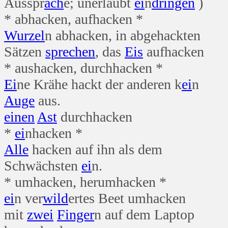
Ausspr
ach
e; unerlaubt
ei
n
dringen
)
* abhacken, aufhacken *
Wurzel
n abhacken, in abgehackten
Sätzen
sprechen
, das
Eis
aufhacken
* aushacken, durchhacken *
Ei
ne Krähe hackt der anderen k
ei
n
Auge
aus.
einen
Ast
durchhacken
*
ei
nhacken *
Alle
hacken auf ihn als dem
Schwächsten
ei
n.
* umhacken, herumhacken *
ei
n ver
wild
ertes Beet umhacken
mit
zwei
Finger
n auf dem Laptop