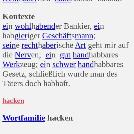
Kontexte
ei
n
wohl
h
abend
er Bankier,
ei
n
hab
gier
iger
Geschäft
s
mann
;
sein
e
recht
h
aber
ische
Art
geht mir auf
die
Nerv
en;
ei
n
gut
hand
habbares
Werk
zeug;
ei
n
schwer
hand
habbares
Gesetz, schließlich wurde man des
Täters doch habhaft.
hacken
Wort
familie
hacken