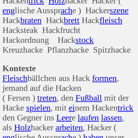
Hacken
trick
Holz
hacker Hacker (
eng
lische Ausspr
ach
e ) Hacker
szene
Hack
braten
Hack
brett
Hack
fleisch
Hacksteak Hackfrucht
Hackordnung Hack
stock
Kreuzhacke Pflanzhacke Spitzhacke
Kontexte
Fleisch
bällchen aus Hack
formen
,
jemand auf die Hacken
( Fersen )
treten
, den
Fuß
ball
mit der
Hacke
spielen
, mit
ei
nem Hacken
trick
den Gegner ins
Leer
e
laufen
lassen
,
als
Holz
hacker
arbeiten
, Hacker (
eng
lische Ausspr
ach
e )
haben
unser