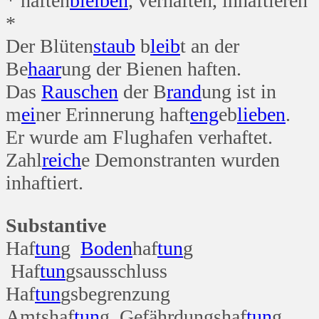
* haften
bleiben
, verhaften, inhaftieren
*
Der Blüten
staub
b
leib
t an der
Be
haar
ung der Bienen haften.
Das
Rauschen
der B
rand
ung ist in
m
ei
ner Erinnerung haft
eng
eb
lieben
.
Er wurde am Flughafen verhaftet.
Zahl
reich
e Demonstranten wurden
inhaftiert.
Substantive
Haf
tun
g
Boden
haf
tun
g
Haf
tun
gsausschluss
Haf
tun
gsbegrenzung
Amtshaf
tun
g Gefährdungshaf
tun
g