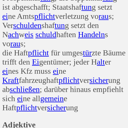
ist abgeschafft; Staatshaf
tun
g setzt
ei
ne Amts
pflicht
verletzung vo
rau
s;
Ver
schulden
shaf
tun
g setzt den
N
ach
w
eis
schuld
haften
Handeln
s
vo
rau
s;
die Haft
pflicht
für umges
tür
zte Bäume
trifft den
Ei
gentümer; jeder H
alt
er
ei
nes Kfz muss
ei
ne
Kraft
fahrzeughaft
pflicht
ver
sicher
ung
ab
schließen
; darüber hinaus empfiehlt
sich
ei
ne all
gemein
e
Haft
pflicht
ver
sicher
ung
Adjektive