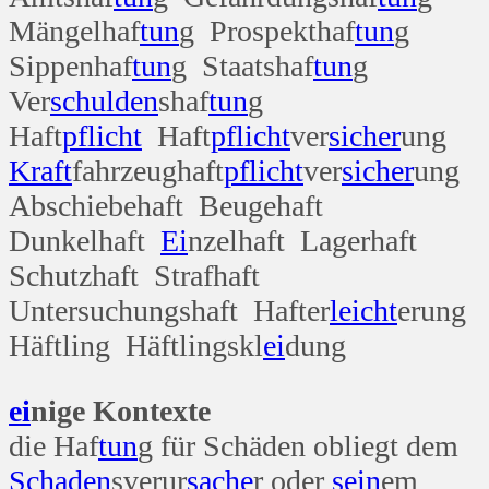
Mängelhaf
tun
g Prospekthaf
tun
g
Sippenhaf
tun
g Staatshaf
tun
g
Ver
schulden
shaf
tun
g
Haft
pflicht
Haft
pflicht
ver
sicher
ung
Kraft
fahrzeughaft
pflicht
ver
sicher
ung
Abschiebehaft Beugehaft
Dunkelhaft
Ei
nzelhaft Lagerhaft
Schutzhaft Strafhaft
Untersuchungshaft Hafter
leicht
erung
Häftling Häftlingskl
ei
dung
ei
nige Kontexte
die Haf
tun
g für Schäden obliegt dem
Schaden
sverur
sache
r oder
sein
em