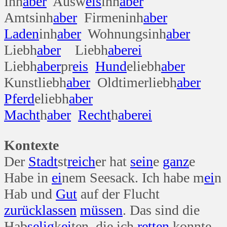
Inh
aber
Ausw
eis
inh
aber
Amtsinh
aber
Firmeninh
aber
Laden
inh
aber
Wohnungsinh
aber
Liebh
aber
Liebh
aber
ei
Liebh
aber
pr
eis
Hund
eliebh
aber
Kunstliebh
aber
Oldtimerliebh
aber
Pferd
eliebh
aber
Macht
h
aber
Recht
h
aber
ei
Kontexte
Der
Stadt
st
reich
er hat
sein
e
ganz
e
Habe in
ei
nem Seesack. Ich habe m
ei
n
Hab und
Gut
auf der Flucht
zurück
lassen
müssen
. Das sind die
Hab
selig
k
ei
ten, die ich
retten
konnte.