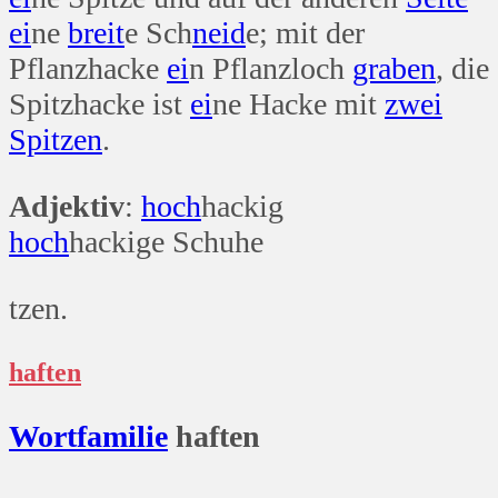
ei
ne
breit
e Sch
neid
e; mit der
Pflanzhacke
ei
n Pflanzloch
graben
, die
Spitzhacke ist
ei
ne Hacke mit
zwei
Spitzen
.
Adjektiv
:
hoch
hackig
hoch
hackige Schuhe
tzen.
haften
Wort
familie
haften