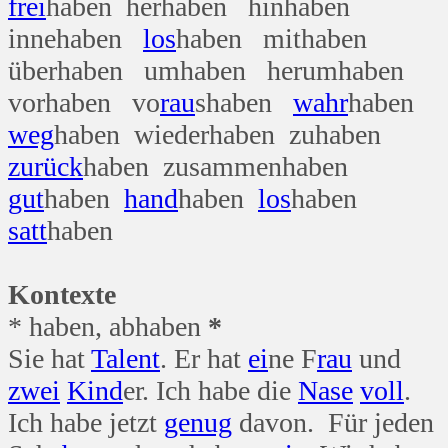
frei
haben herhaben hinhaben
innehaben
los
haben mithaben
überhaben umhaben herumhaben
vorhaben vo
rau
shaben
wahr
haben
weg
haben wiederhaben zuhaben
zurück
haben zusammenhaben
gut
haben
hand
haben
los
haben
satt
haben
Kontexte
* haben, abhaben
*
Sie hat
Talent
. Er hat
ei
ne F
rau
und
zwei
Kind
er. Ich habe die
Nase
voll
.
Ich habe jetzt
genug
davon. Für jeden