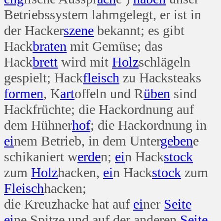
Betriebssystem lahmgelegt, er ist in
der Hacker
szene
bekannt; es gibt
Hack
braten
mit Gemüse; das
Hack
brett
wird mit
Holz
schlägeln
gespielt; Hack
fleisch
zu Hacksteaks
formen
, K
art
offeln und R
üben
sind
Hackfrüchte; die Hackordnung auf
dem Hühner
hof
; die Hackordnung in
ei
nem Betrieb, in dem Unter
geben
e
schikaniert w
erde
n;
ei
n Hack
stock
zum
Holz
hacken,
ei
n Hack
stock
zum
Fleisch
hacken;
die Kreuzhacke hat auf
ei
ner
Seite
ei
ne Spitze und auf der anderen
Seite