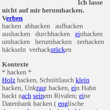
Ich lasse
nicht auf mir herumhacken.
V
erben
hacken abhacken aufhacken
aushacken durchhacken
ei
nhacken
umhacken herumhacken zerhacken
häckseln verhack
stück
en
Kontexte
* hacken *
Holz
hacken, Schnittlauch
klein
hacken, Unk
rau
t hacken,
ei
n Hahn
hackt n
ach
sein
em Rivalen;
ei
ne
Datenbank hacken (
eng
lische