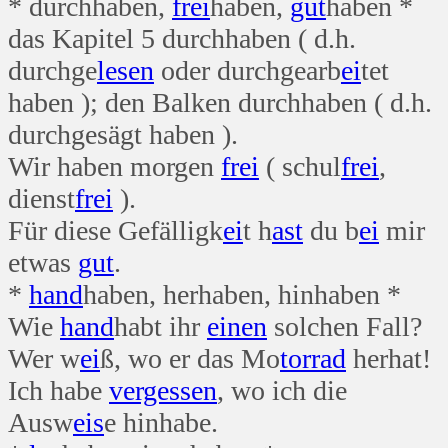
* durchhaben,
frei
haben,
gut
haben *
das Kapitel 5 durchhaben ( d.h.
durchge
lesen
oder durchgearb
ei
tet
haben ); den Balken durchhaben ( d.h.
durchgesägt haben ).
Wir haben morgen
frei
( schul
frei
,
dienst
frei
).
Für diese Gefälligk
ei
t h
ast
du b
ei
mir
etwas
gut
.
*
hand
haben, herhaben, hinhaben *
Wie
hand
habt ihr
einen
solchen Fall?
Wer w
ei
ß, wo er das Mo
tor
rad
herhat!
Ich habe
vergessen
, wo ich die
Ausw
eis
e hinhabe.