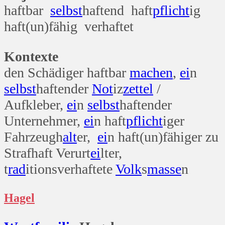
haftbar
selbst
haftend haft
pflicht
ig
haft(un)fähig verhaftet
Kontexte
den Schädiger haftbar
machen
,
ei
n
selbst
haftender
Not
iz
zettel
/
Aufkleber,
ei
n
selbst
haftender
Unternehmer,
ei
n haft
pflicht
iger
Fahrzeugh
alt
er,
ei
n haft(un)fähiger zu
Strafhaft Verurt
ei
lter,
t
rad
itionsverhaftete
Volk
s
masse
n
Hagel