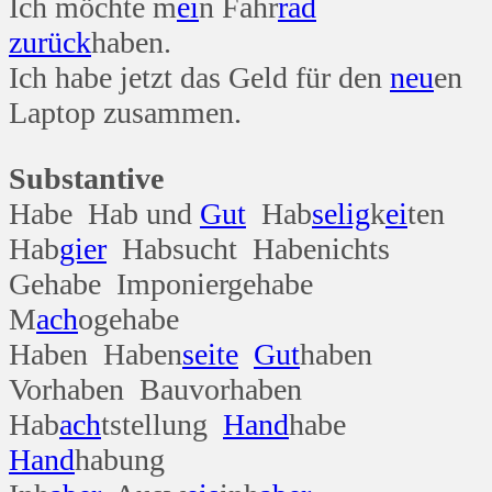
Ich möchte m
ei
n Fahr
rad
zurück
haben.
Ich habe jetzt das Geld für den
neu
en
Laptop zusammen.
Substantive
Habe Hab und
Gut
Hab
selig
k
ei
ten
Hab
gier
Habsucht Habenichts
Gehabe Imponiergehabe
M
ach
ogehabe
Haben Haben
seite
Gut
haben
Vorhaben Bauvorhaben
Hab
ach
tstellung
Hand
habe
Hand
habung