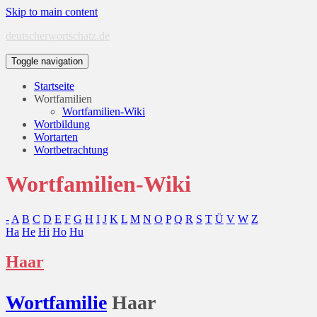
Skip to main content
deutscherwortschatz.de
Toggle navigation
Startseite
Wortfamilien
Wortfamilien-Wiki
Wortbildung
Wortarten
Wortbetrachtung
Wortfamilien-Wiki
-
A
B
C
D
E
F
G
H
I
J
K
L
M
N
O
P
Q
R
S
T
Ü
V
W
Z
Ha
He
Hi
Ho
Hu
Haar
Wort
familie
Haar