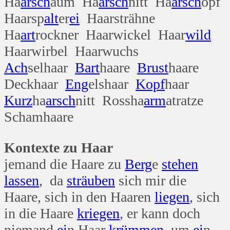
Ha
arsch
aum Ha
arsch
nitt Ha
arsch
opf
Haarsp
alt
er
ei
Haarsträhne
Ha
art
rockner Haarwickel Haar
wild
Haarwirbel Haarwuchs
Ach
selhaar
Bart
haare
Brust
haare
Deckhaar
Eng
elshaar
Kopf
haar
Kurz
ha
arsch
nitt Rossha
arm
atratze
Schamhaare
Kontexte zu Haar
jemand die Haare zu
Berg
e
stehen
lassen
, da
sträuben
sich mir die
Haare, sich in den Haaren
liegen
, sich
in die Haare
kriegen
, er kann doch
niemand
ei
n Haar
krümmen
, um
ei
n