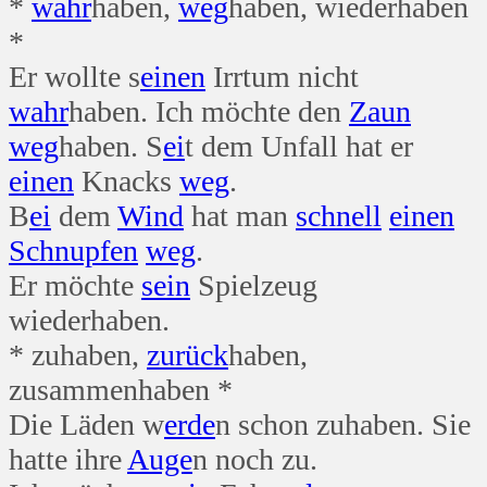
*
wahr
haben,
weg
haben, wiederhaben
*
Er wollte s
einen
Irrtum nicht
wahr
haben. Ich möchte den
Zaun
weg
haben. S
ei
t dem Unfall hat er
einen
Knacks
weg
.
B
ei
dem
Wind
hat man
schnell
einen
Schnupfen
weg
.
Er möchte
sein
Spielzeug
wiederhaben.
* zuhaben,
zurück
haben,
zusammenhaben *
Die Läden w
erde
n schon zuhaben. Sie
hatte ihre
Auge
n noch zu.