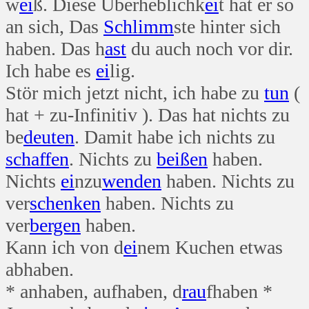
w
ei
ß. Diese Überheblichk
ei
t hat er so
an sich, Das
Schlimm
ste hinter sich
haben. Das h
ast
du auch noch vor dir.
Ich habe es
ei
lig.
Stör mich jetzt nicht, ich habe zu
tun
(
hat + zu-Infinitiv ). Das hat nichts zu
be
deuten
. Damit habe ich nichts zu
schaffen
. Nichts zu
beißen
haben.
Nichts
ei
nzu
wenden
haben. Nichts zu
ver
schenken
haben. Nichts zu
ver
bergen
haben.
Kann ich von d
ei
nem Kuchen etwas
abhaben.
* anhaben, aufhaben, d
rau
fhaben *