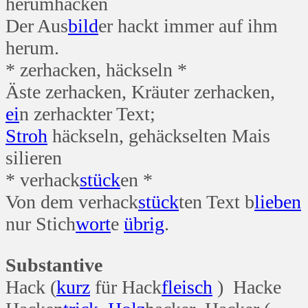
herumhacken
Der Aus
bild
er hackt immer auf ihm
herum.
* zerhacken, häckseln *
Äste zerhacken, Kräuter zerhacken,
ei
n zerhackter Text;
Stroh
häckseln, gehäckselten Mais
silieren
* verhack
stück
en *
Von dem verhack
stück
ten Text b
lieben
nur Stich
wort
e
übrig
.
Substantive
Hack (
kurz
für Hack
fleisch
) Hacke