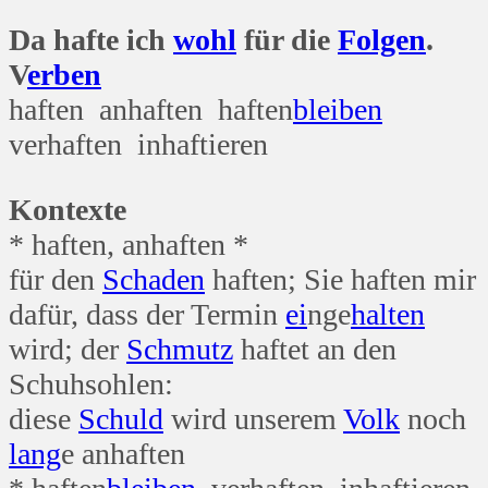
Da hafte ich
wohl
für die
Folgen
.
V
erben
haften anhaften haften
bleiben
verhaften inhaftieren
Kontexte
* haften, anhaften *
für den
Schaden
haften; Sie haften mir
dafür, dass der Termin
ei
nge
halten
wird; der
Schmutz
haftet an den
Schuhsohlen:
diese
Schuld
wird unserem
Volk
noch
lang
e anhaften