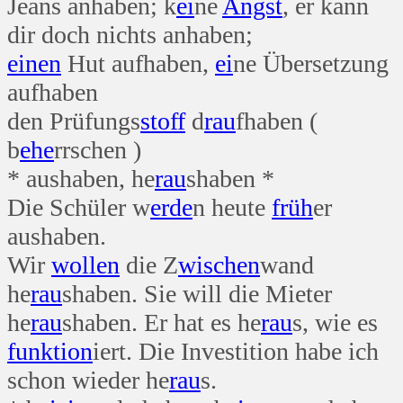
Jeans anhaben; k
ei
ne
Angst
, er kann
dir doch nichts anhaben;
einen
Hut aufhaben,
ei
ne Übersetzung
aufhaben
den Prüfungs
stoff
d
rau
fhaben (
b
ehe
rrschen )
* aushaben, he
rau
shaben *
Die Schüler w
erde
n heute
früh
er
aushaben.
Wir
wollen
die Z
wischen
wand
he
rau
shaben. Sie will die Mieter
he
rau
shaben. Er hat es he
rau
s, wie es
funktion
iert. Die Investition habe ich
schon wieder he
rau
s.