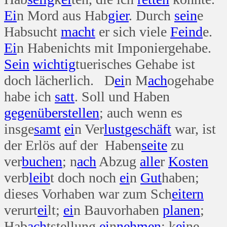
Ei
n Mord aus Hab
gier
. Durch
sein
e
Habsucht
macht
er sich viele
Feind
e.
Ei
n Habenichts mit Imponiergehabe.
Sein
wichtig
tuerisches Gehabe ist
doch lächerlich. D
ei
n M
ach
ogehabe
habe ich
satt
. Soll und Haben
gegenüber
stellen
; auch wenn es
insge
samt
ei
n Ver
lust
geschäft
war, ist
der Erlös auf der Haben
seite
zu
ver
buchen
; n
ach
Abzug
alle
r
Kosten
verb
leib
t doch noch
ei
n
Gut
haben;
dieses Vorhaben war zum Sch
eitern
verurt
ei
lt;
ei
n Bauvorhaben
planen
;
Hab
ach
tstellung
ei
n
nehmen
; k
ei
ne