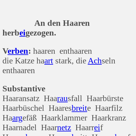
An den Haaren
herb
ei
gezogen.
V
erben
:
haaren enthaaren
die Katze ha
art
stark, die
Ach
seln
enthaaren
Substantive
Haaransatz Haa
rau
sfall Haarbürste
Haarbüschel Haares
breit
e Haarfilz
Ha
arg
efäß Haarklammer Haarkranz
Haarnadel Haar
netz
Haarr
ei
f