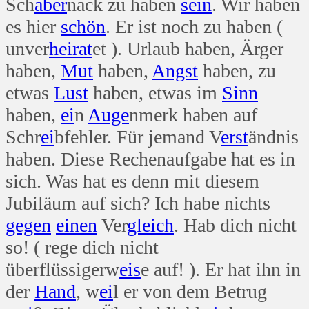
Sch
aber
nack zu haben
sein
. Wir haben
es hier
schön
. Er ist noch zu haben (
unver
heirat
et ). Urlaub haben, Ärger
haben,
Mut
haben,
Angst
haben, zu
etwas
Lust
haben, etwas im
Sinn
haben,
ei
n
Auge
nmerk haben auf
Schr
ei
bfehler. Für jemand V
erst
ändnis
haben. Diese Rechenaufgabe hat es in
sich. Was hat es denn mit diesem
Jubiläum auf sich? Ich habe nichts
gegen
einen
Ver
gleich
. Hab dich nicht
so! ( rege dich nicht
überflüssigerw
eis
e auf! ). Er hat ihn in
der
Hand
, w
ei
l er von dem Betrug