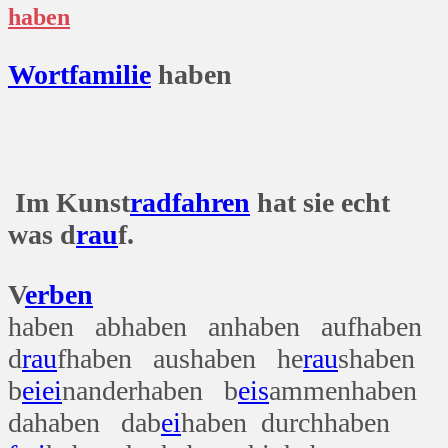
haben
Wort
familie
haben
Im Kunst
rad
fahren
hat sie echt
was d
rau
f.
V
erben
haben abhaben anhaben aufhaben
d
rau
fhaben aushaben he
rau
shaben
b
ei
ei
nanderhaben b
eis
ammenhaben
dahaben dab
ei
haben durchhaben