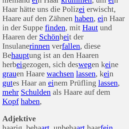
Haar hätte uns die Poliz
ei
erwischt,
Haare auf den Zähnen
haben
,
ei
n Haar
in der Suppe
finden
, mit
Haut
und
Haaren der
Schön
h
ei
t der
Insulane
rinnen
ver
fallen
, diese
Be
haupt
ung ist an den Haaren
herb
ei
gezogen, sich des
weg
en k
ei
ne
grau
en Haare
wachsen
lassen
, k
ei
n
gut
es Haar an
ei
nem Prüfling
lassen
,
mehr
Schulden
als Haare auf dem
Kopf
haben
,
Adjektive
haarig beha
art
unbeha
art
haar
fein