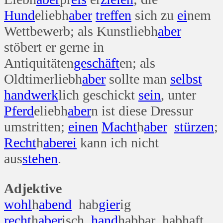
Hund
eliebh
aber
treffen
sich zu
ei
nem
Wettbewerb; als Kunstliebh
aber
stöbert er gerne in
Antiquitäten
geschäft
en; als
Oldtimerliebh
aber
sollte man
selbst
hand
werk
lich geschickt
sein
, unter
Pferd
eliebh
aber
n ist diese Dressur
umstritten;
einen
Macht
h
aber
stürzen
;
Recht
h
aber
ei
kann ich nicht
aus
stehen
.
Adjektive
wohl
h
abend
hab
gier
ig
recht
h
aber
isch
hand
habbar habhaft