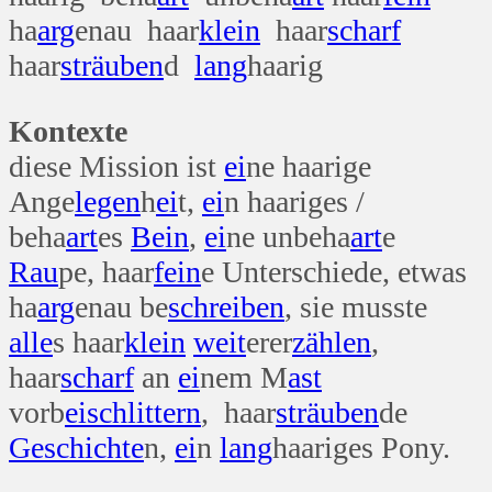
ha
arg
enau haar
klein
haar
scharf
haar
sträuben
d
lang
haarig
Kontexte
diese Mission ist
ei
ne haarige
Ange
legen
h
ei
t,
ei
n haariges /
beha
art
es
Bein
,
ei
ne unbeha
art
e
Rau
pe, haar
fein
e Unterschiede, etwas
ha
arg
enau be
schreiben
, sie musste
alle
s haar
klein
weit
erer
zählen
,
haar
scharf
an
ei
nem M
ast
vorb
ei
schlittern
, haar
sträuben
de
Geschichte
n,
ei
n
lang
haariges Pony.