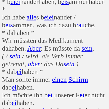
* b
ei
ei
nanderhaben, b
eis
ammenhaben
*
Ich habe
alle
s b
ei
ei
nander /
b
eis
ammen, was ich dazu b
rau
che.
* dahaben *
Wir müssten das Medikament
dahaben.
Aber
: Es müsste da
sein
.
( /
sein
/ wird als Verb immer
getrennt,
aber
: das Da
sein
)
* dab
ei
haben *
Man sollte immer
einen
Schirm
dab
ei
haben.
Ich möchte ihn b
ei
unserer F
ei
er nicht
dab
ei
haben.