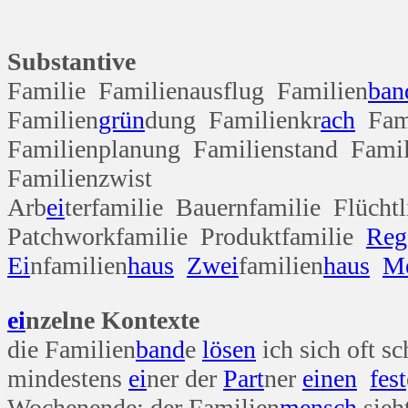
Substantive
Familie Familienausflug Familien
ban
Familien
grün
dung Familienkr
ach
Fami
Familienplanung Familienstand Famil
Familienzwist
Arb
ei
terfamilie Bauernfamilie Flücht
Patchworkfamilie Produktfamilie
Reg
Ei
nfamilien
haus
Zwei
familien
haus
M
ei
nzelne Kontexte
die Familien
band
e
lösen
ich sich oft s
mindestens
ei
ner der
Part
ner
einen
fest
Wochenende; der Familien
mensch
sieh