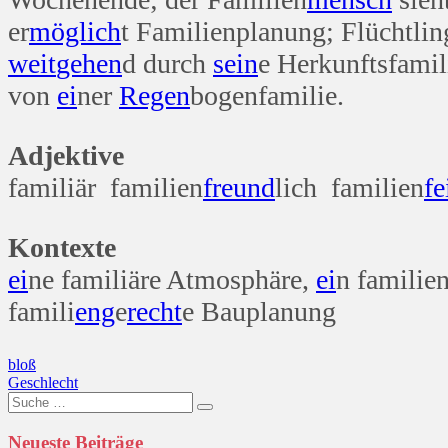
er
möglich
t Familienplanung; Flüchtli
weit
gehen
d durch
sein
e Herkunftsfamil
von
ei
ner
Regen
bogenfamilie.
Adjektive
familiär familien
freund
lich familien
fe
Kontexte
ei
ne familiäre Atmosphäre,
ei
n familie
famili
eng
e
recht
e Bauplanung
Beitragsnavigation
bloß
Geschlecht
Suche
nach:
Neueste Beiträge