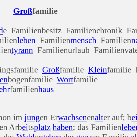
Groß
fami
d
e Familienbesitz Familienchronik Fa
lien
leben
Familien
mensch
Familien
n
ien
tyrann
Familienurlaub Familienva
lingsfamilie
Groß
familie
Klein
familie
en
bogenfamilie
Wort
familie
ehr
familien
haus
chon im
jung
en Er
wachsen
en
alt
er auf; b
e
en Arb
ei
ts
platz
haben
; das Familien
lebe
t das
Wohl
er
gehen
der
ganz
en Familie a