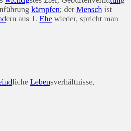
enführung
kämpfen
; der
Mensch
ist
nd
ern aus 1.
Ehe
wieder, spricht man
eind
liche
Leben
sverhältnisse,