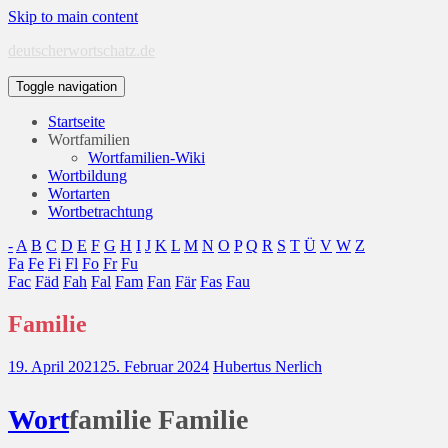
Skip to main content
deutscherwortschatz.de
Toggle navigation
Startseite
Wortfamilien
Wortfamilien-Wiki
Wortbildung
Wortarten
Wortbetrachtung
-
A
B
C
D
E
F
G
H
I
J
K
L
M
N
O
P
Q
R
S
T
Ü
V
W
Z
Fa
Fe
Fi
Fl
Fo
Fr
Fu
Fac
Fäd
Fah
Fal
Fam
Fan
Fär
Fas
Fau
Familie
19. April 2021
25. Februar 2024
Hubertus Nerlich
Wort
familie Familie