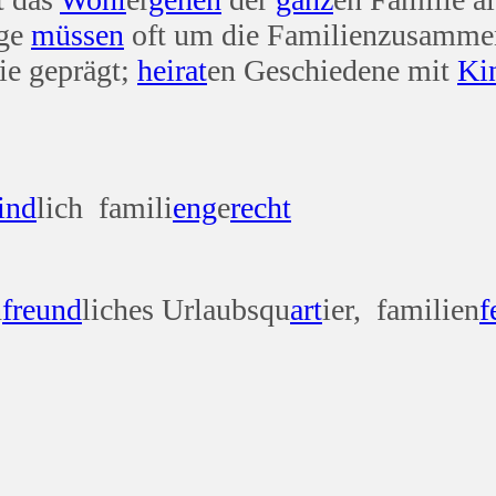
nge
müssen
oft um die Familienzusamm
ie geprägt;
heirat
en Geschiedene mit
Ki
ind
lich famili
eng
e
recht
n
freund
liches Urlaubsqu
art
ier, familien
f