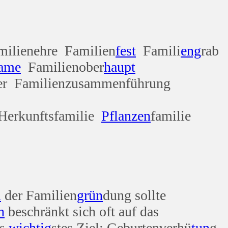
lie
milienehre Familien
fest
Famili
eng
rab
ame
Familienober
haupt
ter Familienzusammenführung
 Herkunftsfamilie
Pflanzen
familie
i
der Familien
grün
dung sollte
n
beschränkt sich oft auf das
ls
wichtig
stes Ziel; Geburtenverhü
tun
g