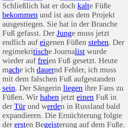
Schließlich hat er doch
kalt
e Füße
bekommen
und ist aus dem Projekt
ausgestiegen. Sie hat in der Branche
Fuß gefasst. Der
Jung
e muss jetzt
endlich auf
ei
genen Füßen
stehen
. Der
regimekri
tisch
e Journa
list
wurde
wieder auf
frei
en Fuß gesetzt. Heute
m
ach
e ich
dauer
nd Fehler, ich muss
mit dem falschen Fuß aufgestanden
sein
. Der Sängerin
liegen
ihre Fans zu
Füßen. Wir
haben
jetzt
einen
Fuß in
der
Tür
und w
erde
n in Russland bald
expandieren. Die Ernüchterung folgte
der
erst
en Be
geist
erung auf dem Fuße.