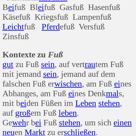
B
ei
fuß Bl
ei
fuß Gasfuß Hasenfuß
Käsefuß Kriegsfuß Lampenfuß
Leicht
fuß
Pferd
efuß Versfuß
Zinsfuß
Kontexte zu
Fuß
gut
zu Fuß
sein
, auf vert
rau
tem Fuß
mit jemand
sein
, jemand auf dem
falschen Fuß er
wischen
, am Fuß
ei
nes
Abhanges, am Fuß
ei
nes Denk
mal
s,
mit b
ei
den Füßen im
Leben
stehen
,
auf
groß
em Fuß
leben
.
Ge
weh
r b
ei
Fuß
stehen
, um sich
einen
neu
en
Markt
zu er
schließen
.