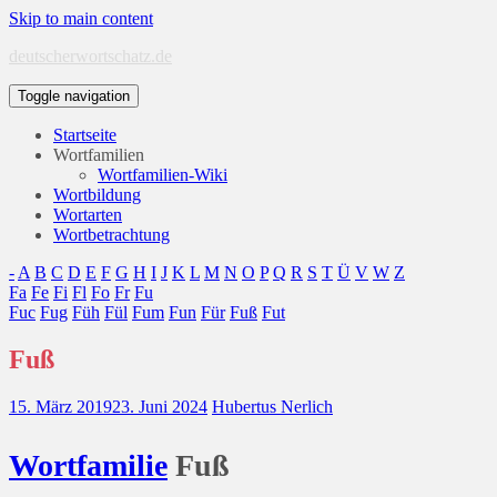
Skip to main content
deutscherwortschatz.de
Toggle navigation
Startseite
Wortfamilien
Wortfamilien-Wiki
Wortbildung
Wortarten
Wortbetrachtung
-
A
B
C
D
E
F
G
H
I
J
K
L
M
N
O
P
Q
R
S
T
Ü
V
W
Z
Fa
Fe
Fi
Fl
Fo
Fr
Fu
Fuc
Fug
Füh
Fül
Fum
Fun
Für
Fuß
Fut
Fuß
15. März 2019
23. Juni 2024
Hubertus Nerlich
Wort
familie
Fuß