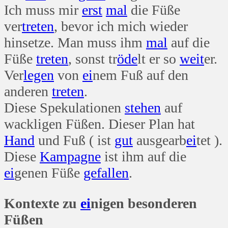
Ich muss mir
erst
mal
die Füße
ver
treten
, bevor ich mich wieder
hinsetze. Man muss ihm
mal
auf die
Füße
treten
, sonst tr
öde
lt er so
weit
er.
Ver
legen
von
ei
nem Fuß auf den
anderen
treten
.
Diese Spekulationen
stehen
auf
wackligen Füßen. Dieser Plan hat
Hand
und Fuß ( ist
gut
ausgearb
ei
tet ).
Diese
Kampagne
ist ihm auf die
ei
genen Füße
gefallen
.
Kontexte zu
ei
nigen besonderen
Füßen