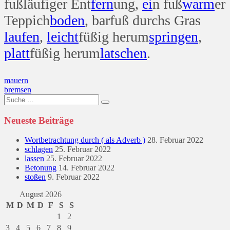
fußläufiger Ent
fern
ung,
ei
n fuß
warm
er
Teppich
boden
, barfuß durchs Gras
laufen
,
leicht
füßig herum
springen
,
platt
füßig herum
latschen
.
Beitragsnavigation
mauern
bremsen
Suche
nach:
Neueste Beiträge
Wortbetrachtung durch ( als Adverb )
28. Februar 2022
schlagen
25. Februar 2022
lassen
25. Februar 2022
Betonung
14. Februar 2022
stoßen
9. Februar 2022
August 2026
M
D
M
D
F
S
S
1
2
3
4
5
6
7
8
9