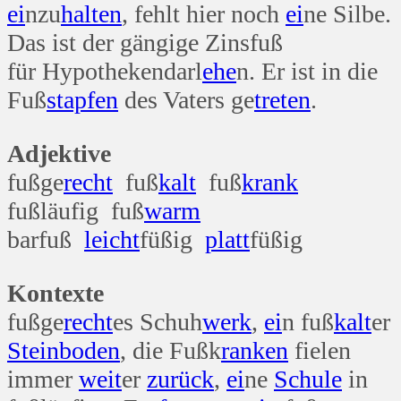
ei
nzu
halten
, fehlt hier noch
ei
ne Silbe.
Das ist der gängige Zinsfuß
für Hypothekendarl
ehe
n. Er ist in die
Fuß
stapfen
des Vaters ge
treten
.
Adjektive
fußge
recht
fuß
kalt
fuß
krank
fußläufig fuß
warm
barfuß
leicht
füßig
platt
füßig
Kontexte
fußge
recht
es Schuh
werk
,
ei
n fuß
kalt
er
Stein
boden
, die Fußk
ranken
fielen
immer
weit
er
zurück
,
ei
ne
Schule
in