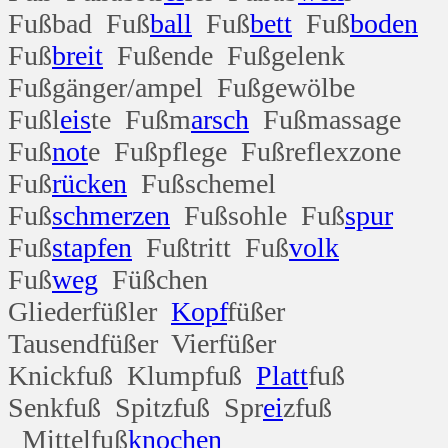
Fußbad Fuß
ball
Fuß
bett
Fuß
boden
Fuß
breit
Fußende Fußgelenk
Fußgänger/ampel Fußgewölbe
Fußl
eis
te Fußm
arsch
Fußmassage
Fuß
not
e Fußpflege Fußreflexzone
Fuß
rücken
Fußschemel
Fuß
schmerzen
Fußsohle Fuß
spur
Fuß
stapfen
Fußtritt Fuß
volk
Fuß
weg
Füßchen
Gliederfüßler
Kopf
füßer
Tausendfüßer Vierfüßer
Knickfuß Klumpfuß
Platt
fuß
Senkfuß Spitzfuß Spr
ei
zfuß
Mittelfuß
knochen