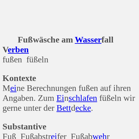
Fußwäsche am
Wasser
fall
V
erben
fußen füßeln
Kontexte
M
ei
ne Berechnungen fußen auf ihren
Angaben. Zum
Ei
n
schlafen
füßeln wir
gerne unter der
Bett
d
ecke
.
Substantive
Fuß Fußabstr
ei
fer Fußab
weh
r