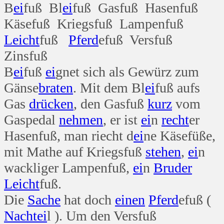
B
ei
fuß Bl
ei
fuß Gasfuß Hasenfuß
Käsefuß Kriegsfuß Lampenfuß
Leicht
fuß
Pferd
efuß Versfuß
Zinsfuß
B
ei
fuß
ei
gnet sich als Gewürz zum
Gänse
braten
. Mit dem Bl
ei
fuß aufs
Gas
drücken
, den Gasfuß
kurz
vom
Gaspedal
nehmen
, er ist
ei
n
recht
er
Hasenfuß, man riecht d
ei
ne Käsefüße,
mit Mathe auf Kriegsfuß
stehen
,
ei
n
wackliger Lampenfuß,
ei
n
Bruder
Leicht
fuß.
Die
Sache
hat doch
einen
Pferd
efuß (
Nacht
ei
l ). Um den Versfuß