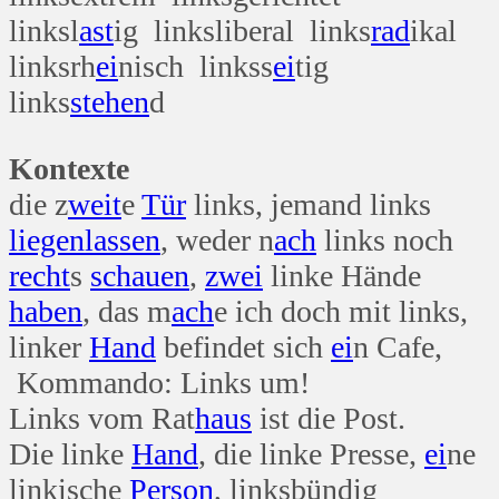
linksl
ast
ig linksliberal links
rad
ikal
linksrh
ei
nisch linkss
ei
tig
links
stehen
d
Kontexte
die z
weit
e
Tür
links, jemand links
liegen
lassen
, weder n
ach
links noch
recht
s
schauen
,
zwei
linke Hände
haben
, das m
ach
e ich doch mit links,
linker
Hand
befindet sich
ei
n Cafe,
Kommando: Links um!
Links vom Rat
haus
ist die Post.
Die linke
Hand
, die linke Presse,
ei
ne
linkische
Person
, linksbündig