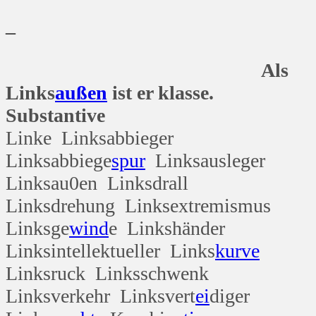
_
Als
Links
außen
ist er klasse.
Substantive
Linke Linksabbieger
Linksabbiege
spur
Linksausleger
Linksau0en Linksdrall
Linksdrehung Linksextremismus
Linksge
wind
e Linkshänder
Linksintellektueller Links
kurve
Linksruck Linksschwenk
Linksverkehr Linksvert
ei
diger