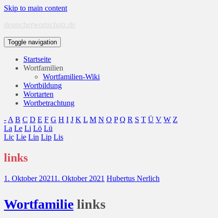
Skip to main content
deutscherwortschatz.de
Toggle navigation
Startseite
Wortfamilien
Wortfamilien-Wiki
Wortbildung
Wortarten
Wortbetrachtung
-
A
B
C
D
E
F
G
H
I
J
K
L
M
N
O
P
Q
R
S
T
Ü
V
W
Z
La
Le
Li
Lö
Lü
Lic
Lie
Lin
Lip
Lis
links
1. Oktober 2021
1. Oktober 2021
Hubertus Nerlich
Wort
familie
links