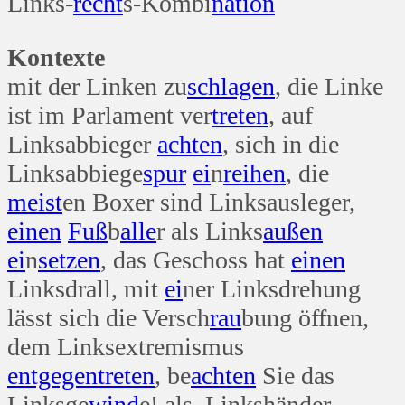
Links-
recht
s-Kombi
nation
Kontexte
mit der Linken zu
schlagen
, die Linke
ist im Parlament ver
treten
, auf
Linksabbieger
achten
, sich in die
Linksabbiege
spur
ei
n
reihen
, die
meist
en Boxer sind Linksausleger,
einen
Fuß
b
alle
r als Links
außen
ei
n
setzen
, das Geschoss hat
einen
Linksdrall, mit
ei
ner Linksdrehung
lässt sich die Versch
rau
bung öffnen,
dem Linksextremismus
entgegen
treten
, be
achten
Sie das
Linksge
wind
e! als Linkshänder