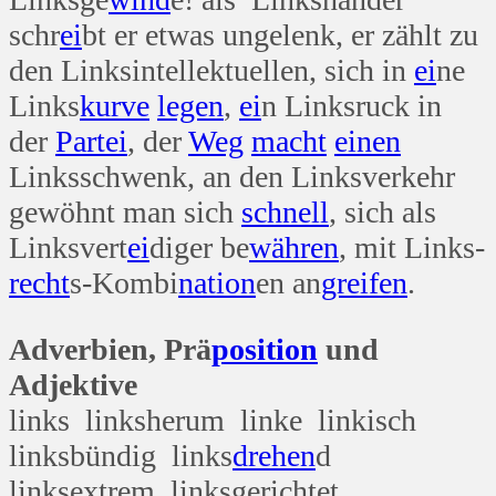
schr
ei
bt er etwas ungelenk, er zählt zu
den Linksintellektuellen, sich in
ei
ne
Links
kurve
legen
,
ei
n Linksruck in
der
Partei
, der
Weg
macht
einen
Linksschwenk, an den Linksverkehr
gewöhnt man sich
schnell
, sich als
Linksvert
ei
diger be
währen
, mit Links-
recht
s-Kombi
nation
en an
greifen
.
Adverbien, Prä
position
und
Adjektive
links linksherum linke linkisch
linksbündig links
drehen
d
linksextrem linksgerichtet