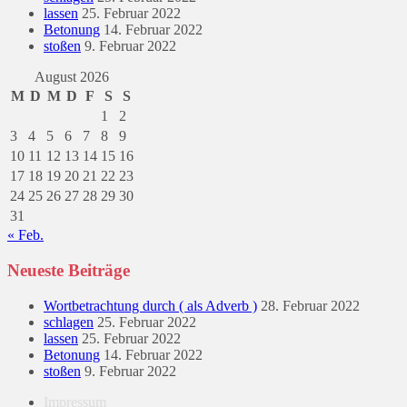
lassen
25. Februar 2022
Betonung
14. Februar 2022
stoßen
9. Februar 2022
August 2026
M
D
M
D
F
S
S
1
2
3
4
5
6
7
8
9
10
11
12
13
14
15
16
17
18
19
20
21
22
23
24
25
26
27
28
29
30
31
« Feb.
Neueste Beiträge
Wortbetrachtung durch ( als Adverb )
28. Februar 2022
schlagen
25. Februar 2022
lassen
25. Februar 2022
Betonung
14. Februar 2022
stoßen
9. Februar 2022
Impressum