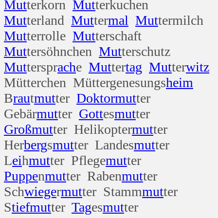
Mut
terkorn
Mut
terkuchen
Mut
terland
Mut
ter
mal
Mut
termilch
Mut
terrolle
Mut
terschaft
Mut
tersöhnchen
Mut
terschutz
Mut
terspr
ach
e
Mut
ter
tag
Mut
ter
witz
Mütterchen Müttergenesungs
heim
B
rau
t
mut
ter
Doktor
mut
ter
Gebär
mut
ter
Gott
es
mut
ter
Groß
mut
ter Helikopter
mut
ter
Her
berg
s
mut
ter Landes
mut
ter
L
ei
h
mut
ter Pflege
mut
ter
Puppe
n
mut
ter Raben
mut
ter
Sch
wiege
r
mut
ter Stamm
mut
ter
S
tief
mut
ter
Tag
es
mut
ter