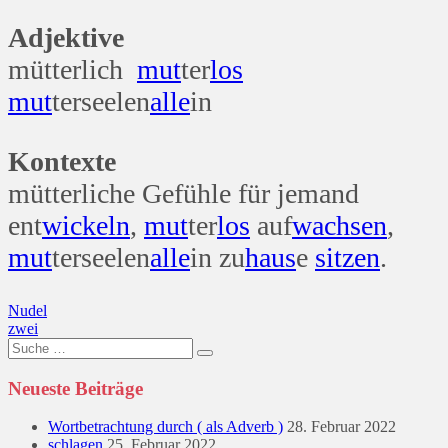
Adjektive
mütterlich
mut
ter
los
mut
terseelen
alle
in
Kontexte
mütterliche Gefühle für jemand
ent
wickeln
,
mut
ter
los
auf
wachsen
,
mut
terseelen
alle
in zu
haus
e
sitzen
.
Beitragsnavigation
Nudel
zwei
Suche
nach:
Neueste Beiträge
Wortbetrachtung durch ( als Adverb )
28. Februar 2022
schlagen
25. Februar 2022