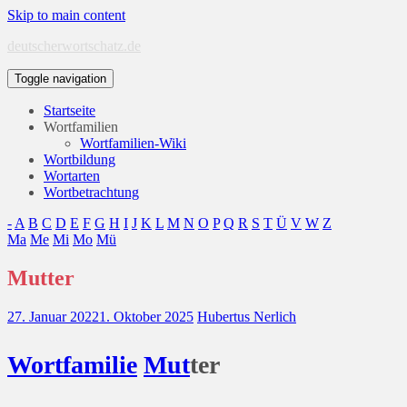
Skip to main content
deutscherwortschatz.de
Toggle navigation
Startseite
Wortfamilien
Wortfamilien-Wiki
Wortbildung
Wortarten
Wortbetrachtung
-
A
B
C
D
E
F
G
H
I
J
K
L
M
N
O
P
Q
R
S
T
Ü
V
W
Z
Ma
Me
Mi
Mo
Mü
Mutter
27. Januar 2022
1. Oktober 2025
Hubertus Nerlich
Wort
familie
Mut
ter