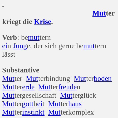
.
Mut
ter
kriegt die
Krise
.
Verb
: be
mut
tern
ei
n
Jung
e, der sich gerne be
mut
tern
lässt
Substantive
Mut
ter
Mut
terbindung
Mut
ter
boden
Mut
ter
erde
Mut
ter
freude
n
Mut
tergesellschaft
Mut
terglück
Mut
ter
gott
h
ei
t
Mut
ter
haus
Mut
ter
instinkt
Mut
terkomplex