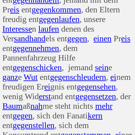
Pr
eis
ent
gegen
kommen
, den Eltern
freudig ent
gegen
laufen
, unsere
Interesse
n
laufen
denen des
Ver
sand
hand
els ent
gegen
,
einen
Pr
eis
ent
gegen
nehmen
, dem
Pannenfahrzeug Hilfe
ent
gegen
schicken
, jemand
sein
e
ganz
e
Wut
ent
gegen
schleudern
,
ei
nem
freudigen Er
ei
gnis ent
gegen
sehen
,
wenig Wid
erst
and ent
gegen
setzen
, der
Baum
aß
nah
me steht nichts
mehr
ent
gegen
, sich den Fanati
kern
ent
gegen
stellen
, sich dem
Konsumtrend ent
gegen
stemmen
,
ei
ner