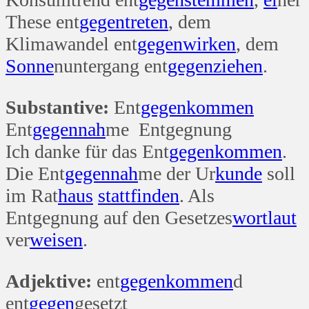
These ent
gegen
treten
, dem
Klimawandel ent
gegen
wirken
, dem
Sonne
nuntergang ent
gegen
ziehen
.
Substantive:
Ent
gegen
kommen
Ent
gegen
nah
me Entgegnung
Ich danke für das Ent
gegen
kommen
.
Die Ent
gegen
nah
me der Ur
kunde
soll
im Rat
haus
statt
finden
. Als
Entgegnung auf den Gesetzes
wort
laut
ver
weisen
.
Adjektive:
ent
gegen
kommen
d
ent
gegen
gesetzt