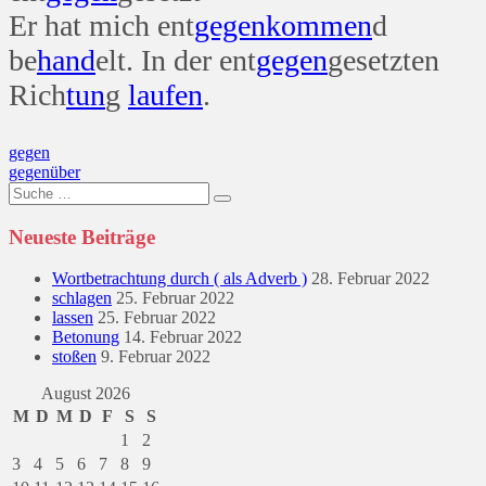
Er hat mich ent
gegen
kommen
d
be
hand
elt. In der ent
gegen
gesetzten
Rich
tun
g
laufen
.
Beitragsnavigation
gegen
gegenüber
Suche
nach:
Neueste Beiträge
Wortbetrachtung durch ( als Adverb )
28. Februar 2022
schlagen
25. Februar 2022
lassen
25. Februar 2022
Betonung
14. Februar 2022
stoßen
9. Februar 2022
August 2026
M
D
M
D
F
S
S
1
2
3
4
5
6
7
8
9