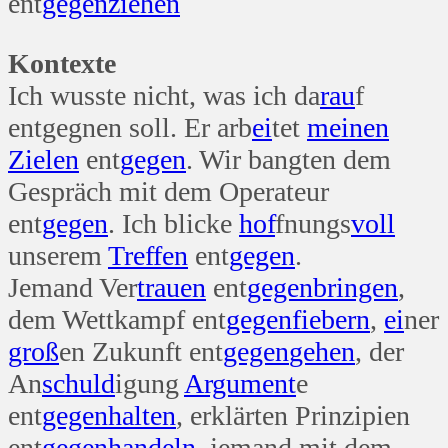
ent
gegen
ziehen
Kontexte
Ich wusste nicht, was ich da
rau
f
entgegnen soll. Er arb
ei
tet
meinen
Zielen
ent
gegen
. Wir bangten dem
Gespräch mit dem Operateur
ent
gegen
. Ich blicke
hof
fnungs
voll
unserem
Treffen
ent
gegen
.
Jemand Ver
trauen
ent
gegen
bringen
,
dem Wettkampf ent
gegen
fiebern
,
ei
ner
groß
en Zukunft ent
gegen
gehen
, der
An
schuld
igung
Argument
e
ent
gegen
halten
, erklärten Prinzipien
ent
gegen
handeln
, jemand mit dem