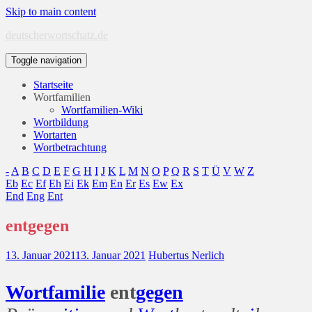
Skip to main content
deutscherwortschatz.de
Toggle navigation
Startseite
Wortfamilien
Wortfamilien-Wiki
Wortbildung
Wortarten
Wortbetrachtung
-
A
B
C
D
E
F
G
H
I
J
K
L
M
N
O
P
Q
R
S
T
Ü
V
W
Z
Eb
Ec
Ef
Eh
Ei
Ek
Em
En
Er
Es
Ew
Ex
End
Eng
Ent
entgegen
13. Januar 2021
13. Januar 2021
Hubertus Nerlich
Wort
familie
ent
gegen