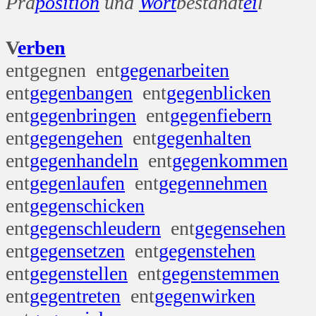
Prä
position
und
Wort
bestandt
ei
l
V
erben
entgegnen ent
gegen
arbeiten
ent
gegen
bangen
ent
gegen
blicken
ent
gegen
bringen
ent
gegen
fiebern
ent
gegen
gehen
ent
gegen
halten
ent
gegen
handeln
ent
gegen
kommen
ent
gegen
laufen
ent
gegen
nehmen
ent
gegen
schicken
ent
gegen
schleudern
ent
gegen
sehen
ent
gegen
setzen
ent
gegen
stehen
ent
gegen
stellen
ent
gegen
stemmen
ent
gegen
treten
ent
gegen
wirken