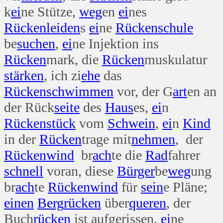
k
ei
ne Stütze,
weg
en
ei
nes
Rücken
leiden
s
ei
ne
Rücken
schule
be
suchen
,
ei
ne Injektion ins
Rücken
mark, die
Rücken
muskulatur
stärken
, ich zi
ehe
das
Rücken
schwimmen
vor, der G
art
en an
der Rück
seite
des
Haus
es,
ei
n
Rücken
stück
vom
Schwein
,
ei
n
Kind
in der
Rücken
trage mit
nehmen
, der
Rücken
wind
br
ach
te die
Rad
fahrer
schnell
voran, diese
Bürger
be
weg
ung
br
ach
te
Rücken
wind
für
sein
e Pläne;
einen
Berg
rücken
über
queren
, der
Buch
rücken
ist aufgerissen,
ei
ne