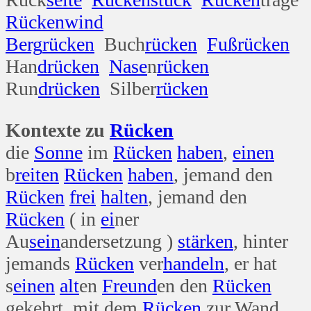
Rücken
wind
Berg
rücken
Buch
rücken
Fuß
rücken
Han
drücken
Nase
n
rücken
Run
drücken
Silber
rücken
Kontexte zu
Rücken
die
Sonne
im
Rücken
haben
,
einen
b
reiten
Rücken
haben
, jemand den
Rücken
frei
halten
, jemand den
Rücken
( in
ei
ner
Au
sein
andersetzung )
stärken
, hinter
jemands
Rücken
ver
handeln
, er hat
s
einen
alt
en
Freund
en den
Rücken
gekehrt, mit dem
Rücken
zur Wand