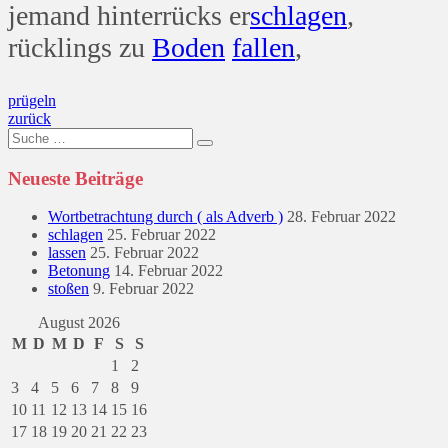
jemand hinterrücks er
schlagen
,
rücklings zu
Boden
fallen
,
Beitragsnavigation
prügeln
zurück
Suche
nach:
Neueste Beiträge
Wortbetrachtung durch ( als Adverb )
28. Februar 2022
schlagen
25. Februar 2022
lassen
25. Februar 2022
Betonung
14. Februar 2022
stoßen
9. Februar 2022
August 2026
M
D
M
D
F
S
S
1
2
3
4
5
6
7
8
9
10
11
12
13
14
15
16
17
18
19
20
21
22
23