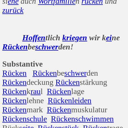
si
ehe
auch
Wort
familie
n
rücken
und
zurück
Hoffen
tlich
kriegen
wir k
ei
ne
Rücken
be
schwer
den!
Substantive
Rücken
Rücken
be
schwer
den
Rücken
deckung
Rücken
stärkung
Rücken
k
rau
l
Rücken
lage
Rücken
lehne
Rücken
leiden
Rücken
mark
Rücken
muskulatur
Rücken
schule
Rücken
schwimmen
Rück
seite
Rücken
stück
Rücken
trage