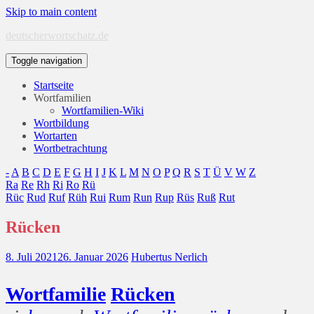
Skip to main content
deutscherwortschatz.de
Toggle navigation
Startseite
Wortfamilien
Wortfamilien-Wiki
Wortbildung
Wortarten
Wortbetrachtung
-
A
B
C
D
E
F
G
H
I
J
K
L
M
N
O
P
Q
R
S
T
Ü
V
W
Z
Ra
Re
Rh
Ri
Ro
Rü
Rüc
Rud
Ruf
Rüh
Rui
Rum
Run
Rup
Rüs
Ruß
Rut
Rücken
8. Juli 2021
26. Januar 2026
Hubertus Nerlich
Wort
familie
Rücken