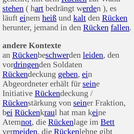
stehen
( h
art
bedrängt w
erde
n ), es
läuft
ei
nem
heiß
und
kalt
den
Rücken
herunter, jemand in den
Rücken
fallen
.
andere Kontexte
an
Rücken
be
schwer
den
leiden
, den
vor
dringen
den Soldaten
Rücken
deckung
geben
,
ei
n
Abgeordneter erhält für
sein
e
Initiative
Rücken
deckung /
Rücken
stärkung von
sein
er Fraktion,
b
ei
Rücken
k
rau
l hat man k
ei
ne
Atem
not
, die
Rücken
lage im
Bett
ver
meiden
, die
Rücken
lehne gibt