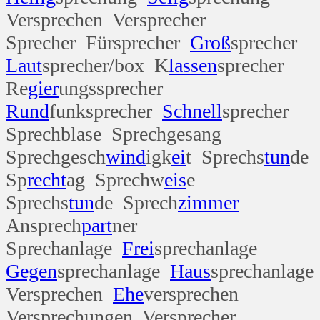
Versprechen Versprecher
Sprecher Fürsprecher
Groß
sprecher
Laut
sprecher/box K
lassen
sprecher
Re
gier
ungssprecher
Rund
funksprecher
Schnell
sprecher
Sprechblase Sprechgesang
Sprechgesch
wind
igk
ei
t Sprechs
tun
de
Sp
recht
ag Sprechw
eis
e
Sprechs
tun
de Sprech
zimmer
Ansprech
part
ner
Sprechanlage
Frei
sprechanlage
Gegen
sprechanlage
Haus
sprechanlage
Versprechen
Ehe
versprechen
Versprechungen Versprecher