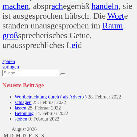
machen
, abspr
ach
egemäß
handeln
, sie
ist ausgesprochen hübsch. Die
Wort
e
standen unausgesprochen im
Raum
.
groß
sprecherisches Getue,
unaussprechliches L
ei
d
Beitragsnavigation
sparen
springen
Suche
nach:
Neueste Beiträge
Wortbetrachtung durch ( als Adverb )
28. Februar 2022
schlagen
25. Februar 2022
lassen
25. Februar 2022
Betonung
14. Februar 2022
stoßen
9. Februar 2022
August 2026
M
D
M
D
F
S
S