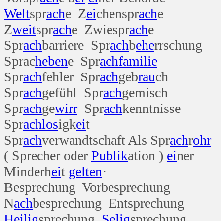
Welt
spr
ach
e Z
ei
chenspr
ach
e
Z
weit
spr
ach
e Zwiespr
ach
e
Spr
ach
barriere Spr
ach
b
ehe
rrschung
Sprac
heben
e Spr
ach
familie
Spr
ach
fehler Spr
ach
geb
rau
ch
Spr
ach
gefühl Spr
ach
gemisch
Spr
ach
ge
wirr
Spr
ach
kenntnisse
Spr
ach
los
igk
ei
t
Spr
ach
verwandtschaft Als Spr
ach
r
ohr
( Sprecher oder
Publik
ation )
ei
ner
Minderh
ei
t
gelten
·
Besprechung Vorbesprechung
N
ach
besprechung Entsprechung
Heilig
sprechung
Selig
sprechung