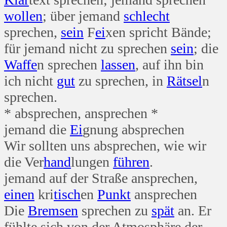
wollen
; über jemand
schlecht
sprechen,
sein
F
ei
xen spricht Bände;
für jemand nicht zu sprechen
sein
; die
Waffe
n sprechen
lassen
, auf ihn bin
ich nicht
gut
zu sprechen, in
Rätsel
n
sprechen.
* absprechen, ansprechen *
jemand die
Ei
gnung absprechen
Wir sollten uns absprechen, wie wir
die Ver
hand
lungen
führen
.
jemand auf der Straße ansprechen,
einen
kri
tisch
en
Punkt
ansprechen
Die
Bremsen
sprechen zu
spät
an. Er
fühlte sich von der Atmosphäre der