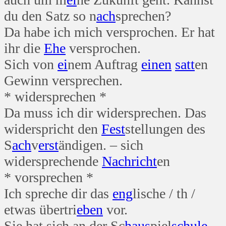
du den Satz so n
ach
sprechen?
Da habe ich mich versprochen. Er hat
ihr die
Ehe
versprochen.
Sich von
ei
nem Auftrag
einen
satt
en
Gewinn versprechen.
* widersprechen *
Da muss ich dir widersprechen. Das
widerspricht den
Fest
stellungen des
S
ach
v
erst
ändigen. – sich
widersprechende
Nachricht
en
* vorsprechen *
Ich spreche dir das
eng
lische / th /
etwas übertri
eben
vor.
Sie hat sich an der Sc
haus
piel
schule