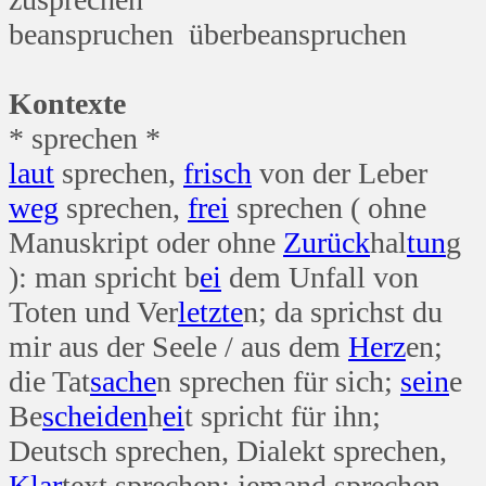
beanspruchen überbeanspruchen
Kontexte
* sprechen *
laut
sprechen,
frisch
von der Leber
weg
sprechen,
frei
sprechen ( ohne
Manuskript oder ohne
Zurück
hal
tun
g
): man spricht b
ei
dem Unfall von
Toten und Ver
letzte
n; da sprichst du
mir aus der Seele / aus dem
Herz
en;
die Tat
sache
n sprechen für sich;
sein
e
Be
scheiden
h
ei
t spricht für ihn;
Deutsch sprechen, Dialekt sprechen,
Klar
text sprechen; jemand sprechen