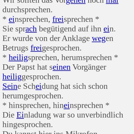
durchsprechen.
*
ei
nsprechen,
frei
sprechen *
Sie spr
ach
begütigend auf ihn
ei
n.
Er wurde von der Anklage
weg
en
Betrugs
frei
gesprochen.
*
heilig
sprechen, herumsprechen *
Der Papst hat s
einen
Vorgänger
heilig
gesprochen.
Sein
e Sch
ei
dung hat sich schon
herumgesprochen.
* hinsprechen, hin
ei
nsprechen *
Die
Ei
nladung war so unverbindlich
hingesprochen.
Du kannst hier ins Mikrofon