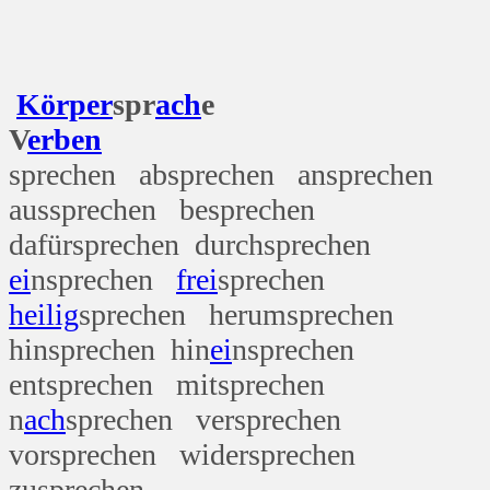
Körper
spr
ach
e
V
erben
sprechen absprechen ansprechen
aussprechen besprechen
dafürsprechen durchsprechen
ei
nsprechen
frei
sprechen
heilig
sprechen herumsprechen
hinsprechen hin
ei
nsprechen
entsprechen mitsprechen
n
ach
sprechen versprechen
vorsprechen widersprechen
zusprechen