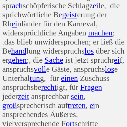
spr
ach
schöpferische Schlagz
ei
le, die
sprichwörtliche Be
geist
erung der
Rh
ei
nländer für den Karneval,
widersprüchliche Angaben
machen
;
.das blieb unwidersprochen; er ließ die
Be
hand
lung widerspruchs
los
über sich
er
gehen
;, die
Sache
ist jetzt spruchr
ei
f,
anspruchs
voll
e Gäste, anspruchs
los
e
Unterhal
tun
g, für
einen
Zuschuss
anspruchsbe
recht
igt, für
Fragen
jeder
zeit
ansprechbar
sein
,
groß
sprecherisch auf
treten
,
ei
n
ansprechendes Äußeres,
vielversprechende F
ort
schritte