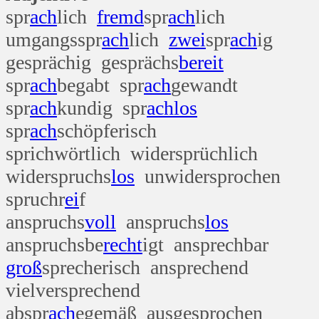
spr
ach
lich
fremd
spr
ach
lich
umgangsspr
ach
lich
zwei
spr
ach
ig
gesprächig gesprächs
bereit
spr
ach
begabt spr
ach
gewandt
spr
ach
kundig spr
ach
los
spr
ach
schöpferisch
sprichwörtlich widersprüchlich
widerspruchs
los
unwidersprochen
spruchr
ei
f
anspruchs
voll
anspruchs
los
anspruchsbe
recht
igt ansprechbar
groß
sprecherisch ansprechend
vielversprechend
abspr
ach
egemäß ausgesprochen