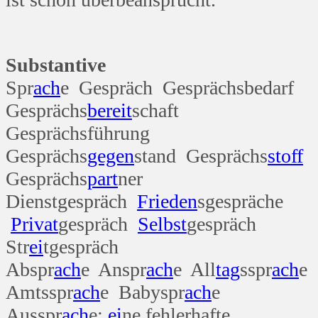
Substantive
Spr
ach
e Gespräch Gesprächsbedarf
Gesprächs
bereit
schaft
Gesprächsführung
Gesprächs
gegen
stand Gesprächs
stoff
Gesprächs
part
ner
Dienstgespräch
Frieden
sgespräche
Privat
gespräch
Selbst
gespräch
Str
ei
tgespräch
Abspr
ach
e Anspr
ach
e All
tag
sspr
ach
e
Amtsspr
ach
e Babyspr
ach
e
Ausspr
ach
e:
ei
ne fehlerhafte