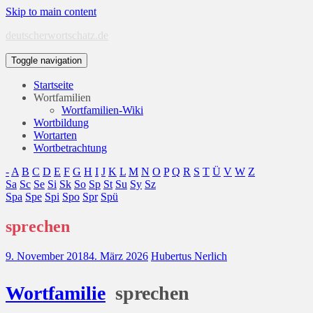
Skip to main content
deutscherwortschatz.de
Toggle navigation
Startseite
Wortfamilien
Wortfamilien-Wiki
Wortbildung
Wortarten
Wortbetrachtung
-
A
B
C
D
E
F
G
H
I
J
K
L
M
N
O
P
Q
R
S
T
Ü
V
W
Z
Sa
Sc
Se
Si
Sk
So
Sp
St
Su
Sy
Sz
Spa
Spe
Spi
Spo
Spr
Spü
sprechen
9. November 2018
4. März 2026
Hubertus Nerlich
Wort
familie
sprechen