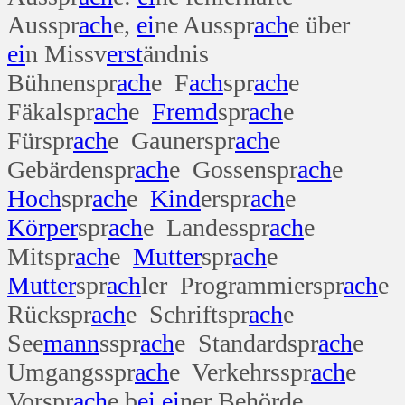
Ausspr
ach
e,
ei
ne Ausspr
ach
e über
ei
n Missv
erst
ändnis
Bühnenspr
ach
e F
ach
spr
ach
e
Fäkalspr
ach
e
Fremd
spr
ach
e
Fürspr
ach
e Gaunerspr
ach
e
Gebärdenspr
ach
e Gossenspr
ach
e
Hoch
spr
ach
e
Kind
erspr
ach
e
Körper
spr
ach
e Landesspr
ach
e
Mitspr
ach
e
Mutter
spr
ach
e
Mutter
spr
ach
ler Programmierspr
ach
e
Rückspr
ach
e Schriftspr
ach
e
See
mann
sspr
ach
e Standardspr
ach
e
Umgangsspr
ach
e Verkehrsspr
ach
e
Vorspr
ach
e b
ei
ei
ner Behörde