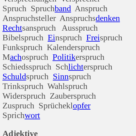
Spruch Spruch
band
Anspruch
Anspruchsteller Anspruchs
denken
Recht
sanspruch Ausspruch
Bibelspruch
Ei
nspruch
Frei
spruch
Funkspruch Kalenderspruch
M
ach
ospruch
Politik
erspruch
Schiedsspruch Sch
licht
erspruch
Schuld
spruch
Sinn
spruch
Trinkspruch Wahlspruch
Widerspruch Zauberspruch
Zuspruch Sprüchekl
opfer
Sprich
wort
Adjektive