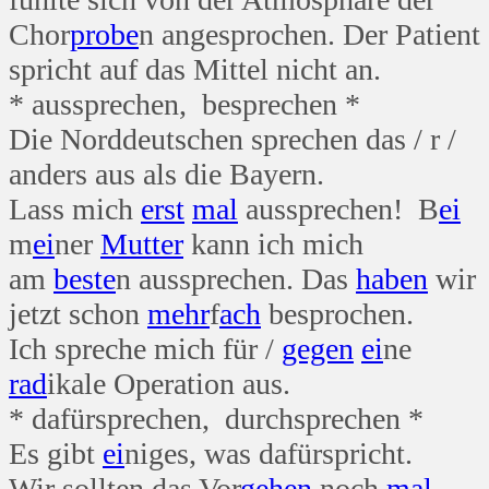
Chor
probe
n angesprochen. Der Patient
spricht auf das Mittel nicht an.
* aussprechen, besprechen *
Die Norddeutschen sprechen das / r /
anders aus als die Bayern.
Lass mich
erst
mal
aussprechen! B
ei
m
ei
ner
Mutter
kann ich mich
am
beste
n aussprechen. Das
haben
wir
jetzt schon
mehr
f
ach
besprochen.
Ich spreche mich für /
gegen
ei
ne
rad
ikale Operation aus.
* dafürsprechen, durchsprechen *
Es gibt
ei
niges, was dafürspricht.
Wir sollten das Vor
gehen
noch
mal