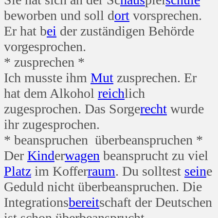
beworben und soll d
ort
vorsprechen.
Er hat b
ei
der zuständigen Behörde
vorgesprochen.
* zusprechen *
Ich musste ihm
Mut
zusprechen. Er
hat dem Alkohol
reich
lich
zugesprochen. Das Sorge
recht
wurde
ihr zugesprochen.
* beanspruchen überbeanspruchen *
Der
Kind
er
wagen
beansprucht zu viel
Platz
im Koffer
raum
. Du solltest
sein
e
Geduld nicht überbeanspruchen. Die
Integrations
bereit
schaft der Deutschen
ist schon überbeansprucht.