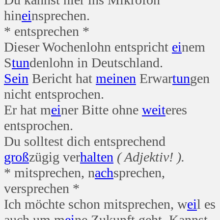
hin
ei
nsprechen.
* entsprechen *
Dieser Wochenlohn entspricht
ei
nem
S
tun
denlohn in Deutschland.
Sein
Bericht hat
meinen
Erwar
tun
gen
nicht entsprochen.
Er hat m
ei
ner Bitte ohne
weit
eres
entsprochen.
Du solltest dich entsprechend
groß
zügig ver
halten
( Adjektiv! ).
* mitsprechen, n
ach
sprechen,
versprechen *
Ich möchte schon mitsprechen, w
ei
l es
auch um m
ei
ne Zukunft geht. Kannst