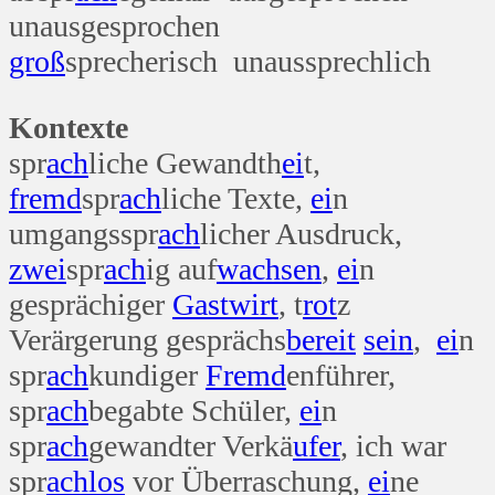
unausgesprochen
groß
sprecherisch
unaussprechlich
Kontexte
spr
ach
liche Gewandth
ei
t,
fremd
spr
ach
liche Texte,
ei
n
umgangsspr
ach
licher Ausdruck,
zwei
spr
ach
ig auf
wachsen
,
ei
n
gesprächiger
Gast
wirt
, t
rot
z
Verärgerung gesprächs
bereit
sein
,
ei
n
spr
ach
kundiger
Fremd
enführer,
spr
ach
begabte Schüler,
ei
n
spr
ach
gewandter Verkä
ufer
, ich war
spr
ach
los
vor Überraschung,
ei
ne