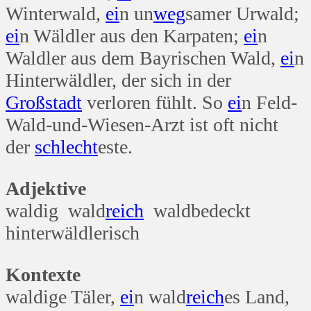
Winterwald,
ei
n un
weg
samer Urwald;
ei
n Wäldler aus den Karpaten;
ei
n
Waldler aus dem Bayrischen Wald,
ei
n
Hinterwäldler, der sich in der
Groß
stadt
verloren fühlt. So
ei
n Feld-
Wald-und-Wiesen-Arzt ist oft nicht
der
schlecht
este.
Adjektive
waldig wald
reich
waldbedeckt
hinterwäldlerisch
Kontexte
waldige Täler,
ei
n wald
reich
es Land,