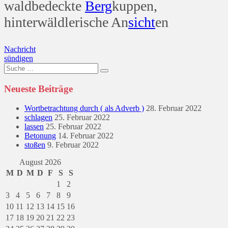
waldbedeckte
Berg
kuppen,
hinterwäldlerische An
sicht
en
Beitragsnavigation
Nachricht
sündigen
Suche
nach:
Neueste Beiträge
Wortbetrachtung durch ( als Adverb )
28. Februar 2022
schlagen
25. Februar 2022
lassen
25. Februar 2022
Betonung
14. Februar 2022
stoßen
9. Februar 2022
August 2026
M
D
M
D
F
S
S
1
2
3
4
5
6
7
8
9
10
11
12
13
14
15
16
17
18
19
20
21
22
23