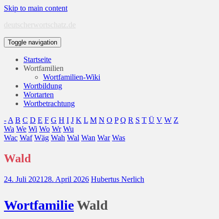
Skip to main content
deutscherwortschatz.de
Toggle navigation
Startseite
Wortfamilien
Wortfamilien-Wiki
Wortbildung
Wortarten
Wortbetrachtung
-
A
B
C
D
E
F
G
H
I
J
K
L
M
N
O
P
Q
R
S
T
Ü
V
W
Z
Wa
We
Wi
Wo
Wr
Wu
Wac
Waf
Wäg
Wah
Wal
Wan
War
Was
Wald
24. Juli 2021
28. April 2026
Hubertus Nerlich
Wort
familie
Wald