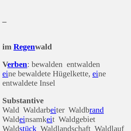
_
im
Regen
wald
V
erben
: bewalden entwalden
ei
ne bewaldete Hügelkette,
ei
ne
entwaldete Insel
Substantive
Wald Waldarb
ei
ter Waldb
rand
Wald
ei
nsamk
ei
t Waldgebiet
Wald
stück
Waldlandschaft Waldlauf