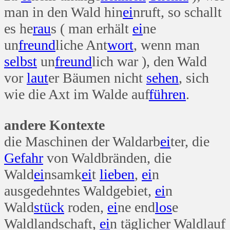
man in den Wald hin
ei
nruft, so schallt
es he
rau
s ( man erhält
ei
ne
un
freund
liche Ant
wort
, wenn man
selbst
un
freund
lich war ), den Wald
vor
laut
er Bäumen nicht
sehen
, sich
wie die Axt im Walde auf
führen
.
andere Kontexte
die Maschinen der Waldarb
ei
ter, die
Gefahr
von Waldbränden, die
Wald
ei
nsamk
ei
t
lieben
,
ei
n
ausgedehntes Waldgebiet,
ei
n
Wald
stück
roden,
ei
ne end
los
e
Waldlandschaft,
ei
n täglicher Waldlauf