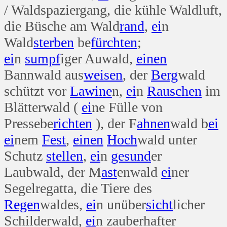
/ Waldspaziergang, die kühle Waldluft,
die Büsche am Wald
rand
,
ei
n
Wald
sterben
be
fürchten
;
ei
n
sumpf
iger Auwald,
einen
Bannwald aus
weisen
, der
Berg
wald
schützt vor
Lawine
n,
ei
n
Rauschen
im
Blätterwald (
ei
ne Fülle von
Pressebe
richten
), der F
ahnen
wald b
ei
ei
nem
Fest
,
einen
Hoch
wald unter
Schutz
stellen
,
ei
n
gesund
er
Laubwald, der M
ast
enwald
ei
ner
Segelregatta, die Tiere des
Regen
waldes,
ei
n unüber
sicht
licher
Schilderwald,
ei
n zauberhafter