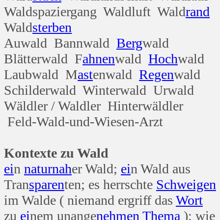
Waldspaziergang Waldluft Wald
rand
Wald
sterben
Auwald Bannwald
Berg
wald
Blätterwald F
ahnen
wald
Hoch
wald
Laubwald M
ast
enwald
Regen
wald
Schilderwald Winterwald Urwald
Wäldler / Waldler Hinterwäldler
Feld-Wald-und-Wiesen-Arzt
Kontexte zu Wald
ei
n
natur
nah
er Wald;
ei
n Wald aus
Tran
sparen
ten; es herrschte
Schweigen
im Walde ( niemand ergriff das
Wort
zu
ei
nem unange
nehmen
Thema
); wie