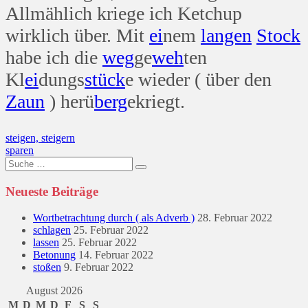
Allmählich kriege ich Ketchup
wirklich über. Mit
ei
nem
langen
Stock
habe ich die
weg
ge
weh
ten
Kl
ei
dungs
stück
e wieder ( über den
Zaun
) herü
berg
ekriegt.
Beitragsnavigation
steigen, steigern
sparen
Suche
nach:
Neueste Beiträge
Wortbetrachtung durch ( als Adverb )
28. Februar 2022
schlagen
25. Februar 2022
lassen
25. Februar 2022
Betonung
14. Februar 2022
stoßen
9. Februar 2022
August 2026
M
D
M
D
F
S
S