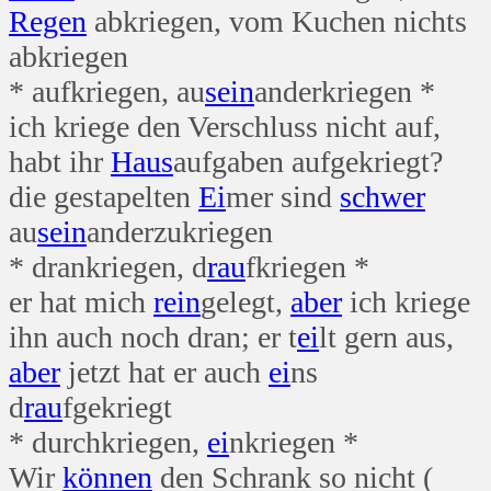
Regen
abkriegen, vom Kuchen nichts
abkriegen
* aufkriegen, au
sein
anderkriegen *
ich kriege den Verschluss nicht auf,
habt ihr
Haus
aufgaben aufgekriegt?
die gestapelten
Ei
mer sind
schwer
au
sein
anderzukriegen
* drankriegen, d
rau
fkriegen *
er hat mich
rein
gelegt,
aber
ich kriege
ihn auch noch dran; er t
ei
lt gern aus,
aber
jetzt hat er auch
ei
ns
d
rau
fgekriegt
* durchkriegen,
ei
nkriegen *
Wir
können
den Schrank so nicht (