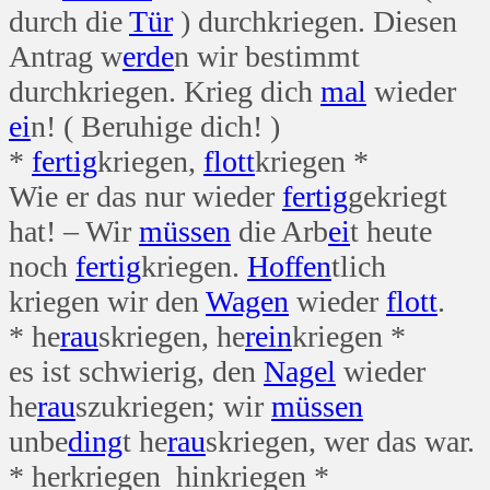
durch die
Tür
) durchkriegen. Diesen
Antrag w
erde
n wir bestimmt
durchkriegen. Krieg dich
mal
wieder
ei
n! ( Beruhige dich! )
*
fertig
kriegen,
flott
kriegen *
Wie er das nur wieder
fertig
gekriegt
hat! – Wir
müssen
die Arb
ei
t heute
noch
fertig
kriegen.
Hoffen
tlich
kriegen wir den
Wagen
wieder
flott
.
* he
rau
skriegen, he
rein
kriegen *
es ist schwierig, den
Nagel
wieder
he
rau
szukriegen; wir
müssen
unbe
ding
t he
rau
skriegen, wer das war.
* herkriegen hinkriegen *