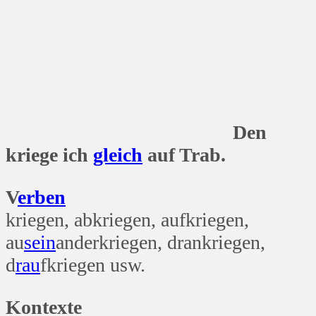
Den
kriege ich
gleich
auf Trab.
V
erben
kriegen, abkriegen, aufkriegen,
au
sein
anderkriegen, drankriegen,
d
rau
fkriegen usw.
Kontexte