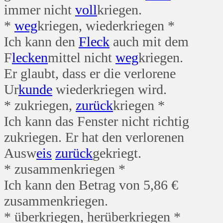
immer nicht
voll
kriegen.
*
weg
kriegen, wiederkriegen *
Ich kann den
Fleck
auch mit dem
F
lecken
mittel nicht
weg
kriegen.
Er glaubt, dass er die verlorene
Ur
kunde
wiederkriegen wird.
* zukriegen,
zurück
kriegen *
Ich kann das Fenster nicht richtig
zukriegen. Er hat den verlorenen
Ausw
eis
zurück
gekriegt.
* zusammenkriegen *
Ich kann den Betrag von 5,86 €
zusammenkriegen.
* überkriegen, herüberkriegen *