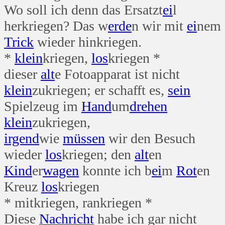
Wo soll ich denn das Ersatzt
ei
l
herkriegen? Das w
erde
n wir mit
ei
nem
Trick
wieder hinkriegen.
*
klein
kriegen,
los
kriegen *
dieser
alt
e Fotoapparat ist nicht
klein
zukriegen; er schafft es,
sein
Spielzeug im
Hand
um
drehen
klein
zukriegen,
irgend
wie
müssen
wir den Besuch
wieder
los
kriegen; den
alt
en
Kind
er
wagen
konnte ich b
ei
m
Rot
en
Kreuz
los
kriegen
* mitkriegen, rankriegen *
Diese
Nachricht
habe ich gar nicht