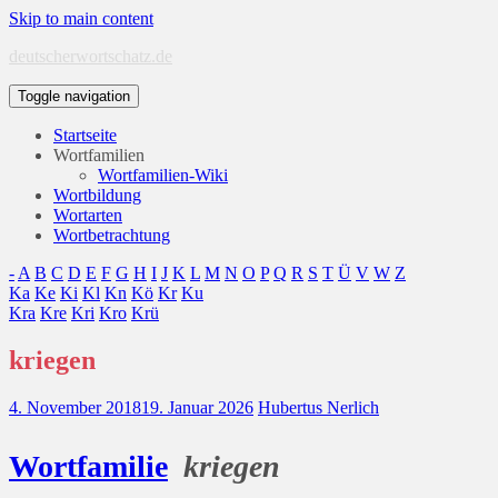
Skip to main content
deutscherwortschatz.de
Toggle navigation
Startseite
Wortfamilien
Wortfamilien-Wiki
Wortbildung
Wortarten
Wortbetrachtung
-
A
B
C
D
E
F
G
H
I
J
K
L
M
N
O
P
Q
R
S
T
Ü
V
W
Z
Ka
Ke
Ki
Kl
Kn
Kö
Kr
Ku
Kra
Kre
Kri
Kro
Krü
kriegen
4. November 2018
19. Januar 2026
Hubertus Nerlich
Wort
familie
kriegen