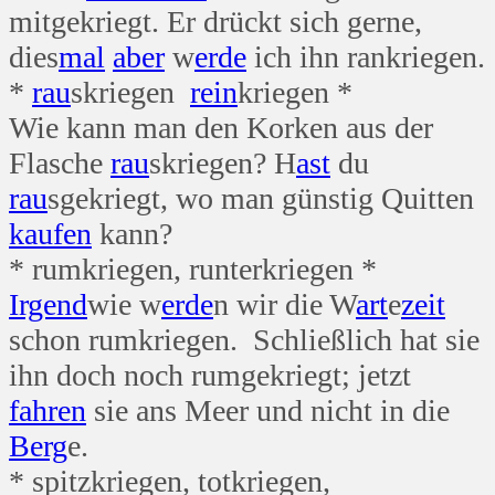
mitgekriegt. Er drückt sich gerne,
dies
mal
aber
w
erde
ich ihn rankriegen.
*
rau
skriegen
rein
kriegen *
Wie kann man den Korken aus der
Flasche
rau
skriegen? H
ast
du
rau
sgekriegt, wo man günstig Quitten
kaufen
kann?
* rumkriegen, runterkriegen *
Irgend
wie w
erde
n wir die W
art
e
zeit
schon rumkriegen. Schließlich hat sie
ihn doch noch rumgekriegt; jetzt
fahren
sie ans Meer und nicht in die
Berg
e.
* spitzkriegen, totkriegen,