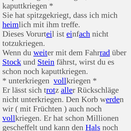
kaputtkriegen *
Sie hat spitzgekriegt, dass ich mich
heim
lich mit ihm treffe.
Dieses Vorurt
ei
l ist
ei
nf
ach
nicht
totzukriegen.
Wenn du
weit
er mit dem Fahr
rad
über
Stock
und
Stein
fährst, wirst du es
schon noch kaputtkriegen.
* unterkriegen
voll
kriegen *
Er lässt sich t
rot
z
alle
r Rückschläge
nicht unterkriegen. Den Korb w
erde
n
wir ( mit Früchten ) auch noch
voll
kriegen. Er hat schon Millionen
gescheffelt und kann den
Hals
noch