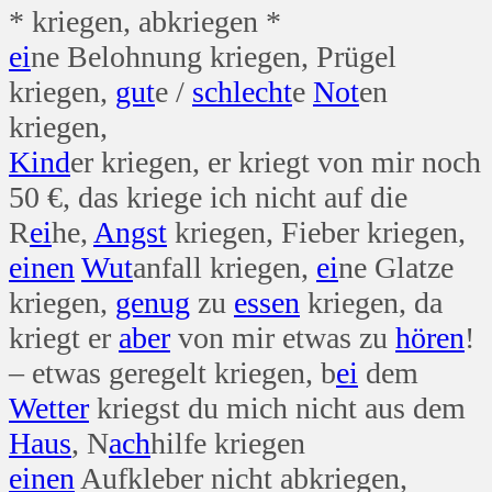
* kriegen, abkriegen *
ei
ne Belohnung kriegen, Prügel
kriegen,
gut
e /
schlecht
e
Not
en
kriegen,
Kind
er kriegen, er kriegt von mir noch
50 €, das kriege ich nicht auf die
R
ei
he,
Angst
kriegen, Fieber kriegen,
einen
Wut
anfall kriegen,
ei
ne Glatze
kriegen,
genug
zu
essen
kriegen, da
kriegt er
aber
von mir etwas zu
hören
!
– etwas geregelt kriegen, b
ei
dem
Wetter
kriegst du mich nicht aus dem
Haus
, N
ach
hilfe kriegen
einen
Aufkleber nicht abkriegen,