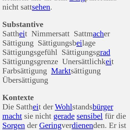
nicht satt
sehen
.
Substantive
Satth
ei
t Nimmersatt Sattm
ach
er
Sättigung Sättigungsb
ei
lage
Sättigungsgefühl Sättigungsg
rad
Sättigungsgrenze Unersättlichk
ei
t
Farbsättigung
Markt
sättigung
Übersättigung
Kontexte
Die Satth
ei
t der
Wohl
stands
bürger
macht
sie nicht
gerade
sensibel
für die
Sorgen
der
Gering
ver
dienen
den. Er ist