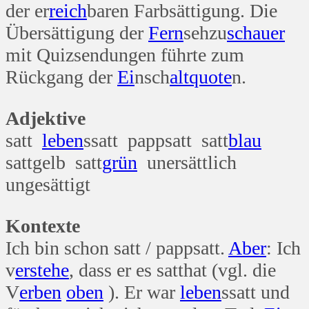
der er
reich
baren Farbsättigung. Die
Übersättigung der
Fern
sehzu
schauer
mit Quizsendungen führte zum
Rückgang der
Ei
nsch
alt
quote
n.
Adjektive
satt
leben
ssatt pappsatt satt
blau
sattgelb satt
grün
unersättlich
ungesättigt
Kontexte
Ich bin schon satt / pappsatt.
Aber
: Ich
v
erst
ehe
, dass er es satthat (vgl. die
V
erben
oben
). Er war
leben
ssatt und