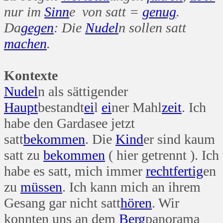
nur im
Sinn
e von satt =
genug
.
Da
gegen
: Die
Nudel
n sollen satt
machen
.
Kontexte
Nudel
n als sättigender
Haupt
bestandt
ei
l
ei
ner Mahl
zeit
. Ich
habe den Gardasee jetzt
satt
bekommen
. Die
Kind
er sind kaum
satt zu
bekommen
( hier getrennt ). Ich
habe es satt, mich immer
recht
fertig
en
zu
müssen
. Ich kann mich an ihrem
Gesang gar nicht satt
hören
. Wir
konnten uns an dem
Berg
panorama