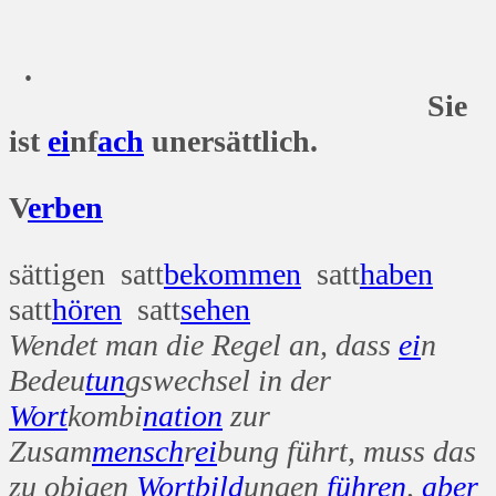
.
Sie
ist
ei
nf
ach
unersättlich.
V
erben
sättigen satt
bekommen
satt
haben
satt
hören
satt
sehen
Wendet man die Regel an, dass
ei
n
Bedeu
tun
gswechsel in der
Wort
kombi
nation
zur
Zusam
mensch
r
ei
bung führt, muss das
zu obigen
Wort
bild
ungen
führen
,
aber