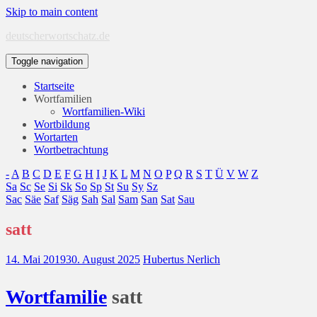
Skip to main content
deutscherwortschatz.de
Toggle navigation
Startseite
Wortfamilien
Wortfamilien-Wiki
Wortbildung
Wortarten
Wortbetrachtung
-
A
B
C
D
E
F
G
H
I
J
K
L
M
N
O
P
Q
R
S
T
Ü
V
W
Z
Sa
Sc
Se
Si
Sk
So
Sp
St
Su
Sy
Sz
Sac
Säe
Saf
Säg
Sah
Sal
Sam
San
Sat
Sau
satt
14. Mai 2019
30. August 2025
Hubertus Nerlich
Wort
familie
satt