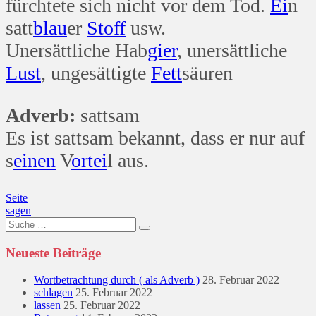
fürchtete sich nicht vor dem Tod.
Ei
n
satt
blau
er
Stoff
usw.
Unersättliche Hab
gier
, unersättliche
Lust
, ungesättigte
Fett
säuren
Adverb:
sattsam
Es ist sattsam bekannt, dass er nur auf
s
einen
V
ort
ei
l aus.
Beitragsnavigation
Seite
sagen
Suche
nach:
Neueste Beiträge
Wortbetrachtung durch ( als Adverb )
28. Februar 2022
schlagen
25. Februar 2022
lassen
25. Februar 2022