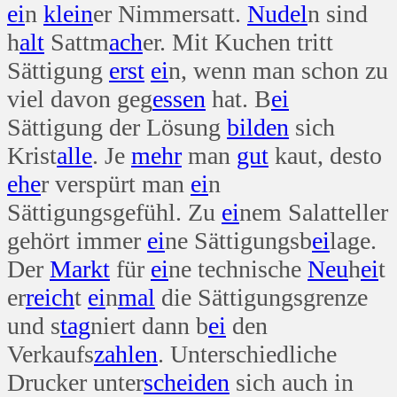
ei
n
klein
er Nimmersatt.
Nudel
n sind
h
alt
Sattm
ach
er. Mit Kuchen tritt
Sättigung
erst
ei
n, wenn man schon zu
viel davon geg
essen
hat. B
ei
Sättigung der Lösung
bilden
sich
Krist
alle
. Je
mehr
man
gut
kaut, desto
ehe
r verspürt man
ei
n
Sättigungsgefühl. Zu
ei
nem Salatteller
gehört immer
ei
ne Sättigungsb
ei
lage.
Der
Markt
für
ei
ne technische
Neu
h
ei
t
er
reich
t
ei
n
mal
die Sättigungsgrenze
und s
tag
niert dann b
ei
den
Verkaufs
zahlen
. Unterschiedliche
Drucker unter
scheiden
sich auch in