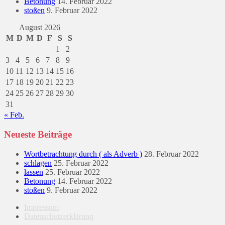
Betonung
14. Februar 2022
stoßen
9. Februar 2022
August 2026
M
D
M
D
F
S
S
1
2
3
4
5
6
7
8
9
10
11
12
13
14
15
16
17
18
19
20
21
22
23
24
25
26
27
28
29
30
31
« Feb.
Neueste Beiträge
Wortbetrachtung durch ( als Adverb )
28. Februar 2022
schlagen
25. Februar 2022
lassen
25. Februar 2022
Betonung
14. Februar 2022
stoßen
9. Februar 2022
Impressum
Datenschutzerklärung