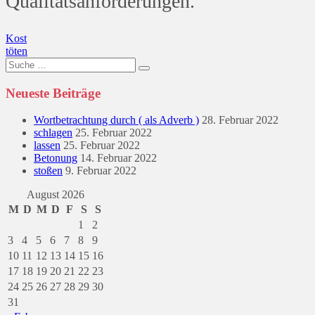
Qualitätsanforderungen.
Beitragsnavigation
Kost
töten
Suche
nach:
Neueste Beiträge
Wortbetrachtung durch ( als Adverb )
28. Februar 2022
schlagen
25. Februar 2022
lassen
25. Februar 2022
Betonung
14. Februar 2022
stoßen
9. Februar 2022
August 2026
M
D
M
D
F
S
S
1
2
3
4
5
6
7
8
9
10
11
12
13
14
15
16
17
18
19
20
21
22
23
24
25
26
27
28
29
30
31