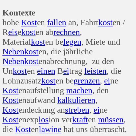
Kontexte
hohe
Kost
en
fallen
an, Fahrt
kost
en /
R
eis
e
kost
en ab
rechnen
,
Material
kost
en be
legen
, Miete und
Neben
kost
en, die jährliche
Neben
kost
enabrechnung, zu den
Un
kost
en
einen
B
ei
trag
leisten
, die
Lohnzusatz
kost
en be
grenzen
,
ei
ne
Kost
enaufstellung
machen
, den
Kost
enaufwand
kalkulieren
,
Kost
endeckung an
streben
,
ei
ne
Kost
enexp
los
ion ver
kraft
en
müssen
,
die
Kost
en
lawine
hat uns überrascht,