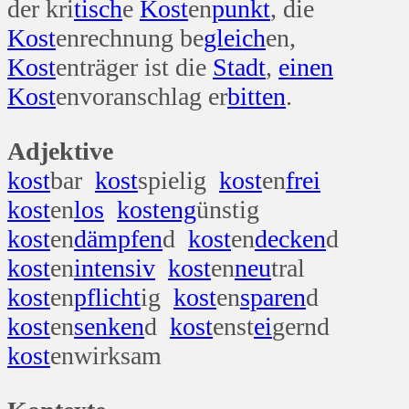
der kri
tisch
e
Kost
en
punkt
, die
Kost
enrechnung be
gleich
en,
Kost
enträger ist die
Stadt
,
einen
Kost
envoranschlag er
bitten
.
Adjektive
kost
bar
kost
spielig
kost
en
frei
kost
en
los
kost
eng
ünstig
kost
en
dämpfen
d
kost
en
decken
d
kost
en
intensiv
kost
en
neu
tral
kost
en
pflicht
ig
kost
en
sparen
d
kost
en
senken
d
kost
enst
ei
gernd
kost
enwirksam