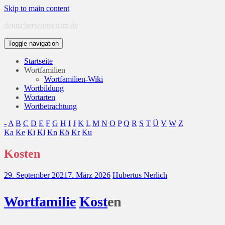
Skip to main content
deutscherwortschatz.de
Toggle navigation
Startseite
Wortfamilien
Wortfamilien-Wiki
Wortbildung
Wortarten
Wortbetrachtung
-
A
B
C
D
E
F
G
H
I
J
K
L
M
N
O
P
Q
R
S
T
Ü
V
W
Z
Ka
Ke
Ki
Kl
Kn
Kö
Kr
Ku
Kosten
29. September 2021
7. März 2026
Hubertus Nerlich
Wort
familie
Kost
en