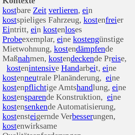
Kontexte
kost
bare
Zeit
verlieren
,
ei
n
kost
spieliges Fahrzeug,
kost
en
frei
er
Ei
ntritt,
ei
n
kost
en
los
es
Probe
exemplar,
ei
ne
kost
eng
ünstige
Mietwohnung,
kost
en
dämpfen
de
Maß
nah
men,
kost
en
decken
de Pr
eis
e,
kost
en
intensiv
e
Hand
arb
ei
t,
ei
ne
kost
en
neu
trale Planänderung,
ei
ne
kost
en
pflicht
ige Amts
hand
lung,
ei
ne
kost
en
sparen
de Konstruktion,
ei
ne
kost
en
senken
de Automatisierung,
kost
enst
ei
gernde Ver
besser
ungen,
kost
enwirksame