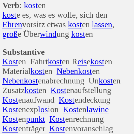
Verb
:
kost
en
kost
e es, was es wolle, sich den
Ehren
vorsitz etwas
kost
en
lassen
,
groß
e Über
wind
ung
kost
en
Substantive
Kost
en Fahrt
kost
en R
eis
e
kost
en
Material
kost
en
Neben
kost
en
Neben
kost
enabrechnung Un
kost
en
Zusatz
kost
en
Kost
enaufstellung
Kost
enaufwand
Kost
endeckung
Kost
enexp
los
ion
Kost
en
lawine
Kost
en
punkt
Kost
enrechnung
Kost
enträger
Kost
envoranschlag