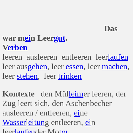
Das
war m
ei
n Leer
gut
.
V
erben
leeren ausleeren entleeren leer
laufen
leer aus
gehen
, leer
essen
, leer
machen
,
leer
stehen
, leer
trinken
Kontexte
den Mül
leim
er leeren, der
Zug leert sich, den Aschenbecher
ausleeren / entleeren,
ei
ne
Wasser
l
ei
tun
g entleeren,
ei
n
leer
laufen
der Mo
tor