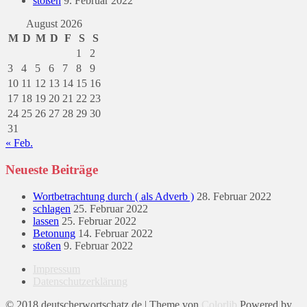
stoßen
9. Februar 2022
August 2026
M
D
M
D
F
S
S
1
2
3
4
5
6
7
8
9
10
11
12
13
14
15
16
17
18
19
20
21
22
23
24
25
26
27
28
29
30
31
« Feb.
Neueste Beiträge
Wortbetrachtung durch ( als Adverb )
28. Februar 2022
schlagen
25. Februar 2022
lassen
25. Februar 2022
Betonung
14. Februar 2022
stoßen
9. Februar 2022
Impressum
Datenschutzerklärung
© 2018 deutscherwortschatz.de | Theme von
Colorlib
Powered by