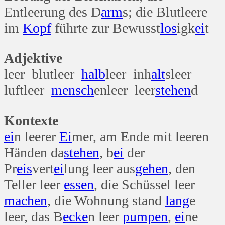
Entleerung des D
arm
s; die Blutleere
im
Kopf
führte zur Bewusst
los
igk
ei
t
Adjektive
leer blutleer
halb
leer inh
alt
sleer
luftleer
mensch
enleer leer
stehen
d
Kontexte
ei
n leerer
Ei
mer, am Ende mit leeren
Händen da
stehen
, b
ei
der
Pr
eis
vert
ei
lung leer aus
gehen
, den
Teller leer
essen
, die Schüssel leer
machen
, die Wohnung stand
lang
e
leer, das B
ecke
n leer
pumpen
,
ei
ne