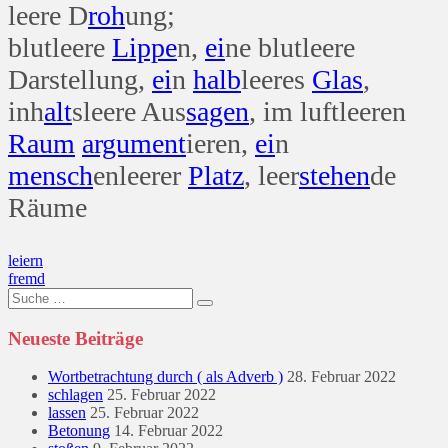
leere D
roh
ung;
blutleere
Lippe
n,
ei
ne blutleere
Darstellung,
ei
n
halb
leeres
Glas
,
inh
alt
sleere Aus
sagen
, im luftleeren
Raum
argument
ieren,
ei
n
mensch
enleerer
Platz
, leer
stehen
de
Räume
Beitragsnavigation
leiern
fremd
Suche
nach:
Neueste Beiträge
Wortbetrachtung durch ( als Adverb )
28. Februar 2022
schlagen
25. Februar 2022
lassen
25. Februar 2022
Betonung
14. Februar 2022