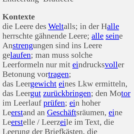
Kontexte
die Leere des
Welt
alls; in der H
alle
herrschte gähnende Leere;
alle
sein
e
An
streng
ungen sind ins Leere
ge
laufen
; man muss solche
Leerformeln nur mit
ei
ndrucks
voll
er
Betonung vor
tragen
;
das Leer
gewicht
ei
nes Lkw ermitteln,
das Leer
gut
zurück
bringen
; den Mo
tor
im Leerlauf
prüfen
;
ei
n hoher
Le
erst
and an
Geschäft
sräumen,
ei
ne
Le
erst
elle / Leerz
ei
le im Text, die
Leerung der Briefkästen, die