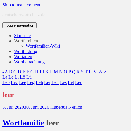
Skip to main content
deutscherwortschatz.de
Toggle navigation
Startseite
Wortfamilien
Wortfamilien-Wiki
Wortbildung
Wortarten
Wortbetrachtung
-
A
B
C
D
E
F
G
H
I
J
K
L
M
N
O
P
Q
R
S
T
Ü
V
W
Z
La
Le
Li
Lö
Lü
Leb
Lec
Lee
Leg
Leh
Lei
Len
Les
Let
Leu
leer
5. Juli 2020
30. Juni 2026
Hubertus Nerlich
Wort
familie
leer