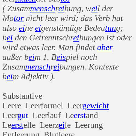
( Zusam
mensch
r
ei
bung, w
ei
l der
Mo
tor
nicht leer wird; das Verb hat
also
ei
ne
ei
genständige Bedeu
tun
g;
b
ei
den Getrenntschr
ei
bungen ist oder
wird etwas leer. Man findet
aber
außer b
ei
m 1. B
eis
piel noch
Zusam
mensch
r
ei
bungen. Kontexte
b
ei
m Adjektiv ).
Substantive
Leere Leerformel Leer
gewicht
Leer
gut
Leerlauf Le
erst
and
Le
erst
elle Leerz
ei
le Leerung
Entleerung Blutleere