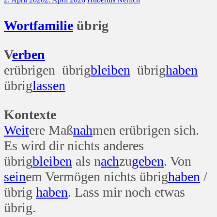
Wort
familie
übrig
V
erben
erübrigen übrig
bleiben
übrig
haben
übrig
lassen
Kontexte
Weit
ere Maß
nah
men erübrigen sich.
Es wird dir nichts anderes
übrig
bleiben
als n
ach
zu
geben
. Von
sein
em Vermögen nichts übrig
haben
/
übrig
haben
. Lass mir noch etwas
übrig.