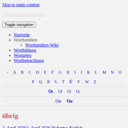
Skip to main content
deutscherwortschatz.de
Toggle navigation
Startseite
Wortfamilien
Wortfamilien-Wiki
Wortbildung
Wortarten
Wortbetrachtung
-
A
B
C
D
E
F
G
H
I
J
K
L
M
N
O
P
Q
R
S
T
Ü
V
W
Z
Üb
Uf
Ul
Ur
Übe
Übr
übrig
2. April 2026
2. April 2026
Hubertus Nerlich