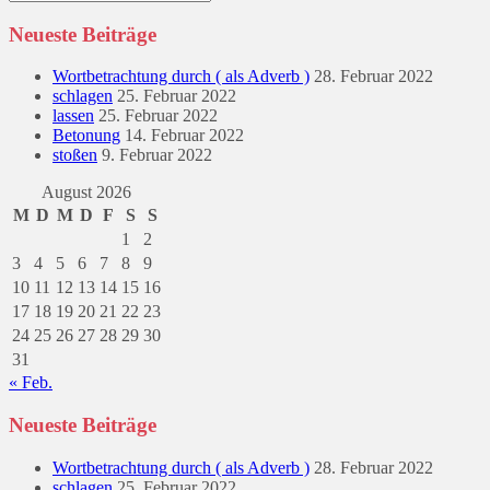
nach:
Neueste Beiträge
Wortbetrachtung durch ( als Adverb )
28. Februar 2022
schlagen
25. Februar 2022
lassen
25. Februar 2022
Betonung
14. Februar 2022
stoßen
9. Februar 2022
August 2026
M
D
M
D
F
S
S
1
2
3
4
5
6
7
8
9
10
11
12
13
14
15
16
17
18
19
20
21
22
23
24
25
26
27
28
29
30
31
« Feb.
Neueste Beiträge
Wortbetrachtung durch ( als Adverb )
28. Februar 2022
schlagen
25. Februar 2022