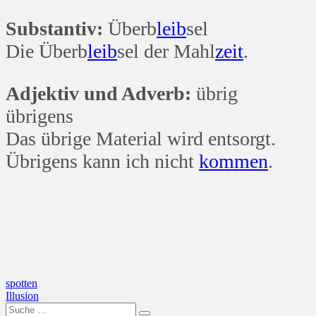
Substantiv:
Überb
leib
sel
Die Überb
leib
sel der Mahl
zeit
.
Adjektiv und Adverb:
übrig
übrigens
Das übrige Material wird entsorgt.
Übrigens kann ich nicht
kommen
.
Beitragsnavigation
spotten
Illusion
Suche