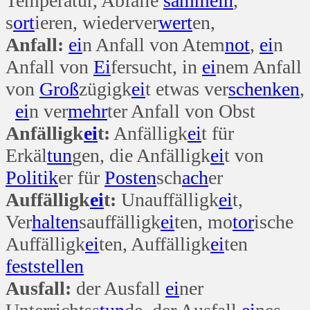
Temperatur, Abfälle
sammeln
,
s
ort
ieren, wiederver
wert
en,
Anfall:
ei
n Anfall von Atem
not
,
ei
n
Anfall von
Ei
fersucht, in
ei
nem Anfall
von
Groß
zügigk
ei
t etwas ver
schenken
,
ei
n ver
mehr
ter Anfall von Obst
Anfälligk
ei
t:
Anfälligk
ei
t für
Erkäl
tun
gen, die Anfälligk
ei
t von
Politik
er für
Posten
sch
ach
er
Auffälligk
ei
t:
Unauffälligk
ei
t,
Ver
halten
sauffälligk
ei
ten, mo
tor
ische
Auffälligk
ei
ten, Auffälligk
ei
ten
fest
stellen
Ausfall:
der Ausfall
ei
ner