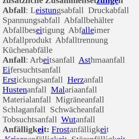
zusätzliche Zusammenset
zunge
n
Abfall
: L
eis
tun
gsabfall Druckabfall
Spannungsabfall Abfallbehälter
Abfallbes
ei
tigung Abf
alle
imer
Abfallprodukt Abfalltrennung
Küchenabfälle
Anfall
: Arb
ei
tsanfall
Ast
hmaanfall
Ei
fersuchtsanfall
Erst
ickungsanfall
Herz
anfall
Husten
anfall
Mal
ariaanfall
Materialanfall Migräneanfall
Schlaganfall Schwächeanfall
Tobsuchtsanfall
Wut
anfall
Anfälligk
ei
t:
Frost
anfälligk
ei
t