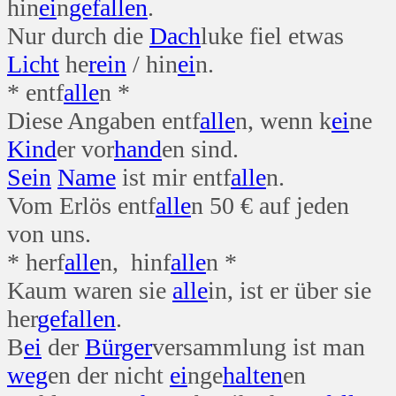
hin
ei
n
gefallen
.
Nur durch die
Dach
luke fiel etwas
Licht
he
rein
/ hin
ei
n.
* entf
alle
n *
Diese Angaben entf
alle
n, wenn k
ei
ne
Kind
er vor
hand
en sind.
Sein
Name
ist mir entf
alle
n.
Vom Erlös entf
alle
n 50 € auf jeden
von uns.
* herf
alle
n, hinf
alle
n *
Kaum waren sie
alle
in, ist er über sie
her
gefallen
.
B
ei
der
Bürger
versammlung ist man
weg
en der nicht
ei
nge
halten
en