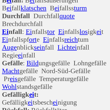
B
ei
fall:
B
ei
fallsäußerungen
B
ei
fall
klatschen
B
ei
fallss
turm
Durchfall
Durchfall
quote
Brechdurchfall
Ei
nfall
:
Ei
nfalls
tor
Ei
nfalls
los
igk
ei
t
Ei
nfallspf
ort
e
Ei
nfalls
reich
tum
Auge
nblick
sein
fall
Licht
ei
nfall
Regie
ei
nfall
Gefälle
:
Bild
ungsgefälle Lohngefälle
Macht
gefälle Nord-Süd-Gefälle
Pr
eis
gefälle Temperaturgefälle
Wohl
standsgefälle
Gefälligk
ei
t:
Gefälligk
ei
tsbesch
ei
nigung