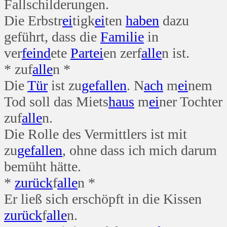
Fallschilderungen.
Die Erbstr
ei
tigk
ei
ten
haben
dazu
geführt, dass die
Familie
in
ver
feind
ete
Partei
en zerf
alle
n ist.
* zuf
alle
n *
Die
Tür
ist zu
gefallen
. N
ach
m
ei
nem
Tod soll das Miets
haus
m
ei
ner Tochter
zuf
alle
n.
Die Rolle des Vermittlers ist mit
zu
gefallen
, ohne dass ich mich darum
bemüht hätte.
*
zurück
f
alle
n *
Er ließ sich erschöpft in die Kissen
zurück
f
alle
n.