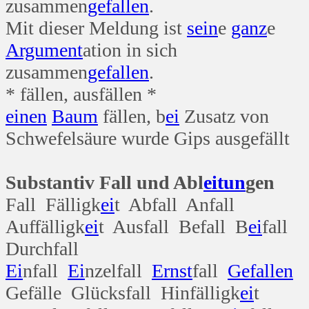
zusammen
gefallen
.
Mit dieser Meldung ist
sein
e
ganz
e
Argument
ation in sich
zusammen
gefallen
.
* fällen, ausfällen *
einen
Baum
fällen, b
ei
Zusatz von
Schwefelsäure wurde Gips ausgefällt
Substantiv Fall und Abl
ei
tun
gen
Fall Fälligk
ei
t Abfall Anfall
Auffälligk
ei
t Ausfall Befall B
ei
fall
Durchfall
Ei
nfall
Ei
nzelfall
Ernst
fall
Gefallen
Gefälle Glücksfall Hinfälligk
ei
t