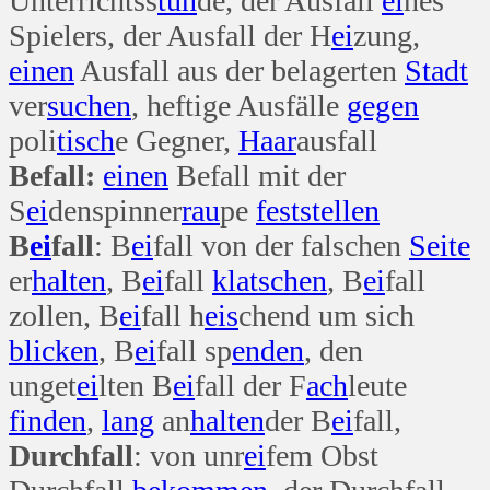
Unterrichtss
tun
de, der Ausfall
ei
nes
Spielers, der Ausfall der H
ei
zung,
einen
Ausfall aus der belagerten
Stadt
ver
suchen
, heftige Ausfälle
gegen
poli
tisch
e Gegner,
Haar
ausfall
Befall:
einen
Befall mit der
S
ei
denspinner
rau
pe
fest
stellen
B
ei
fall
: B
ei
fall von der falschen
Seite
er
halten
, B
ei
fall
klatschen
, B
ei
fall
zollen, B
ei
fall h
eis
chend um sich
blicken
, B
ei
fall sp
enden
, den
unget
ei
lten B
ei
fall der F
ach
leute
finden
,
lang
an
halten
der B
ei
fall,
Durchfall
: von unr
ei
fem Obst