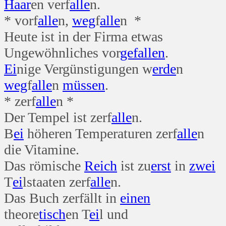
Haar
en verf
alle
n.
* vorf
alle
n,
weg
f
alle
n *
Heute ist in der Firma etwas
Ungewöhnliches vor
gefallen
.
Ei
nige Vergünstigungen w
erde
n
weg
f
alle
n
müssen
.
* zerf
alle
n *
Der Tempel ist zerf
alle
n.
B
ei
höheren Temperaturen zerf
alle
n
die Vitamine.
Das römische
Reich
ist zu
erst
in
zwei
T
ei
lstaaten zerf
alle
n.
Das Buch zerfällt in
einen
theore
tisch
en T
ei
l und