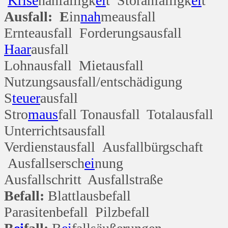
Krise
nanfälligk
ei
t Störanfälligk
ei
t
Ausfall: E
in
nah
meausfall
Ernteausfall Forderungsausfall
Haar
ausfall
Lohnausfall Mietausfall
Nutzungsausfall/entschädigung
S
teuer
ausfall
Stro
maus
fall Tonausfall Totalausfall
Unterrichtsausfall
Verdienstausfall Ausfallbürgschaft
Ausfallsersch
ei
nung
Ausfallschritt Ausfallstraße
Befall:
Blattlausbefall
Parasitenbefall Pilzbefall