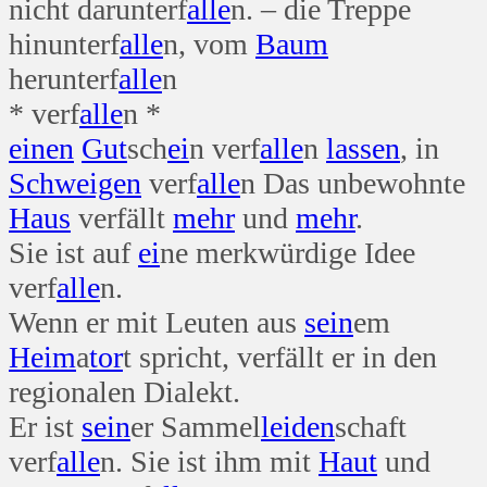
nicht darunterf
alle
n. – die Treppe
hinunterf
alle
n, vom
Baum
herunterf
alle
n
* verf
alle
n *
einen
Gut
sch
ei
n verf
alle
n
lassen
, in
Schweigen
verf
alle
n Das unbewohnte
Haus
verfällt
mehr
und
mehr
.
Sie ist auf
ei
ne merkwürdige Idee
verf
alle
n.
Wenn er mit Leuten aus
sein
em
Heim
a
tor
t spricht, verfällt er in den
regionalen Dialekt.
Er ist
sein
er Sammel
leiden
schaft
verf
alle
n. Sie ist ihm mit
Haut
und