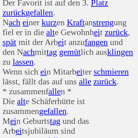
Der Favorit ist auf den 3.
Platz
zurück
gefallen
.
N
ach
ei
ner
kurz
en
Kraft
an
streng
ung
fiel er in die
alt
e Gewohnh
ei
t
zurück
,
spät
mit der Arb
ei
t anzu
fangen
und
den N
ach
mit
tag
gemüt
lich aus
klingen
zu
lassen
.
Wenn sich
ei
n Mitarb
ei
ter
schmieren
lässt, fällt das auf uns
alle
zurück
.
* zusammenf
alle
n *
Die
alt
e Schäferhütte ist
zusammen
gefallen
.
M
ei
n Geburts
tag
und das
Arb
ei
tsjubiläum sind