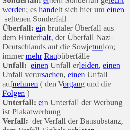
Sonderfall:
ei
nem Sonderfall ge
recht
w
erde
n; es
hand
elt sich hier um
einen
seltenen Sonderfall
Überfall:
ei
n brutaler Überfall aus
dem Hinterh
alt
, der Überfall Nazi-
Deutschlands auf die Sowje
tun
ion;
immer
mehr
Rau
büberfälle
Unfall:
einen
Unfall er
leiden
,
einen
Unfall verur
sache
n,
einen
Unfall
auf
nehmen
( den V
organ
g und die
Folgen
)
Unterfall:
ei
n Unterfall der Werbung
ist Plakatwerbung
Verfall:
der Verfall der Bausubstanz,