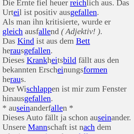
Die Ernte fiel heuer
reich
lich aus. Das
Urt
ei
l ist positiv aus
gefallen
.
Als man ihn kritisierte, wurde er
gleich
ausf
alle
nd
( Adjektiv! )
.
Das
Kind
ist aus dem
Bett
he
rau
s
gefallen
.
Dieses
Krank
h
ei
ts
bild
fällt aus den
bekannten Ersch
ei
nungs
formen
he
rau
s.
Der Wi
schlapp
en ist mir zum Fenster
hinaus
gefallen
.
* au
sein
anderf
alle
n *
Dieses Auto fällt ja schon au
sein
ander.
Unsere
Mann
schaft ist n
ach
dem