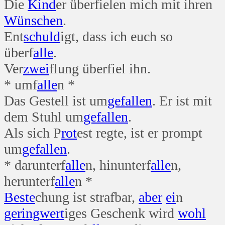
Die
Kind
er überfielen mich mit ihren
Wünschen
.
Ent
schuld
igt, dass ich euch so
überf
alle
.
Ver
zwei
flung überfiel ihn.
* umf
alle
n *
Das Gestell ist um
gefallen
. Er ist mit
dem Stuhl um
gefallen
.
Als sich P
rot
est regte, ist er prompt
um
gefallen
.
* darunterf
alle
n, hinunterf
alle
n,
herunterf
alle
n *
Beste
chung ist strafbar,
aber
ei
n
gering
wert
iges Geschenk wird
wohl