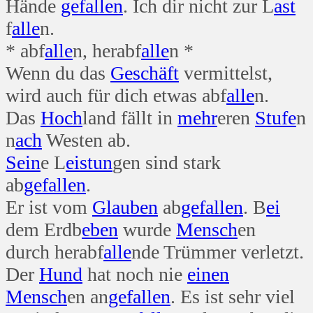
Hände
gefallen
. Ich dir nicht zur L
ast
f
alle
n.
* abf
alle
n, herabf
alle
n *
Wenn du das
Geschäft
vermittelst,
wird auch für dich etwas abf
alle
n.
Das
Hoch
land fällt in
mehr
eren
Stufe
n
n
ach
Westen ab.
Sein
e L
eis
tun
gen sind stark
ab
gefallen
.
Er ist vom
Glauben
ab
gefallen
. B
ei
dem Erdb
eben
wurde
Mensch
en
durch herabf
alle
nde Trümmer verletzt.
Der
Hund
hat noch nie
einen
Mensch
en an
gefallen
. Es ist sehr viel