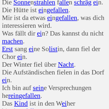
Die
Sonne
n
strahlen
f
alle
n
schräg
ei
n.
Die Hütte ist
ei
n
gefallen
.
Mir ist da etwas
ei
n
gefallen
, was dich
interessieren wird.
Was fällt dir
ei
n? Das kannst du nicht
machen
.
Erst
sang
ei
ne So
list
in, dann fiel der
Chor
ei
n.
Der Winter fiel über
Nacht
.
Die Aufständischen fielen in das Dorf
ei
n.
Ich bin auf
sein
e Versprechungen
he
rein
gefallen
.
Das
Kind
ist in den W
ei
her