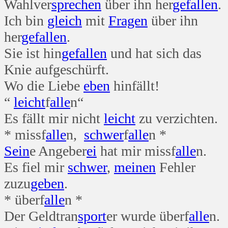
Wahlver
sprechen
über ihn her
gefallen
.
Ich bin
gleich
mit
Fragen
über ihn
her
gefallen
.
Sie ist hin
gefallen
und hat sich das
Knie aufgeschürft.
Wo die Liebe
eben
hinfällt!
“
leicht
f
alle
n“
Es fällt mir nicht
leicht
zu verzichten.
* missf
alle
n,
schwer
f
alle
n *
Sein
e Angeber
ei
hat mir missf
alle
n.
Es fiel mir
schwer
,
meinen
Fehler
zuzu
geben
.
* überf
alle
n *
Der Geldtran
sport
er wurde überf
alle
n.