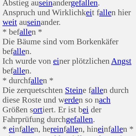
Abstieg au
sein
ander
gefallen
.
Anspruch und Wirklichk
ei
t f
alle
n hier
weit
au
sein
ander.
* bef
alle
n *
Die Bäume sind vom Borkenkäfer
bef
alle
n.
Ich wurde von
ei
ner plötzlichen
Angst
bef
alle
n.
* durchf
alle
n *
Die zerquetschten
Stein
e f
alle
n durch
diese Roste und w
erde
n so n
ach
Größen s
ort
iert. Er ist b
ei
der
Fahrprüfung durch
gefallen
.
*
ei
nf
alle
n, he
rein
f
alle
n, hin
ei
nf
alle
n *