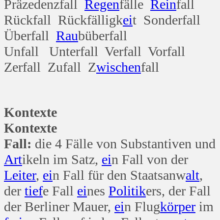
Präzedenzfall
Regen
fälle
Rein
fall
Rückfall Rückfälligk
ei
t Sonderfall
Überfall
Rau
büberfall
Unfall Unterfall Verfall Vorfall
Zerfall Zufall Z
wischen
fall
Kontexte
Kontexte
Fall:
die 4 Fälle von Substantiven und
Art
ikeln im Satz,
ei
n Fall von der
Leiter
,
ei
n Fall für den Staatsanw
alt
,
der
tief
e Fall
ei
nes
Politik
ers, der Fall
der Berliner Mauer,
ei
n Flug
körper
im