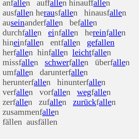
anf
alle
n auff
alle
n hinauff
alle
n
ausf
alle
n he
rau
sf
alle
n hinausf
alle
n
au
sein
anderf
alle
n bef
alle
n
durchf
alle
n
ei
nf
alle
n he
rein
f
alle
n
hin
ei
nf
alle
n entf
alle
n
gefallen
herf
alle
n hinf
alle
n
leicht
f
alle
n
missf
alle
n
schwer
f
alle
n überf
alle
n
umf
alle
n darunterf
alle
n
herunterf
alle
n hinunterf
alle
n
verf
alle
n vorf
alle
n
weg
f
alle
n
zerf
alle
n zuf
alle
n
zurück
f
alle
n
zusammenf
alle
n
fällen ausfällen