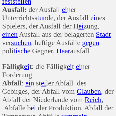
fest
stellen
Ausfall:
der Ausfall
ei
ner
Unterrichtss
tun
de, der Ausfall
ei
nes
Spielers, der Ausfall der H
ei
zung,
einen
Ausfall aus der belagerten
Stadt
ver
suchen
, heftige Ausfälle
gegen
poli
tisch
e Gegner,
Haar
ausfall
Fälligk
ei
t
: die Fälligk
ei
t
ei
ner
Forderung
Abfall
:
ei
n st
ei
ler Abfall des
Gebirges, der Abfall vom
Glauben
, der
Abfall der Niederlande vom
Reich
,
Abfälle b
ei
der Produktion, Abfall der