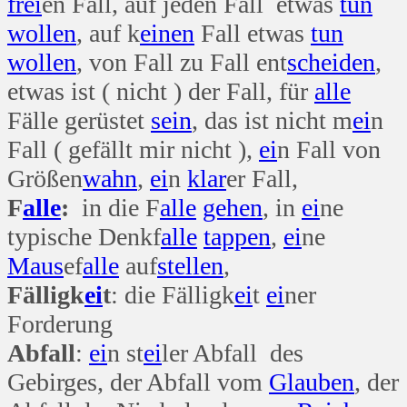
frei
en Fall, auf jeden Fall etwas
tun
wollen
, auf k
einen
Fall etwas
tun
wollen
, von Fall zu Fall ent
scheiden
,
etwas ist ( nicht ) der Fall, für
alle
Fälle gerüstet
sein
, das ist nicht m
ei
n
Fall ( gefällt mir nicht ),
ei
n Fall von
Größen
wahn
,
ei
n
klar
er Fall,
F
alle
:
in die F
alle
gehen
, in
ei
ne
typische Denkf
alle
tappen
,
ei
ne
Maus
ef
alle
auf
stellen
,
Fälligk
ei
t
: die Fälligk
ei
t
ei
ner
Forderung
Abfall
:
ei
n st
ei
ler Abfall des
Gebirges, der Abfall vom
Glauben
, der