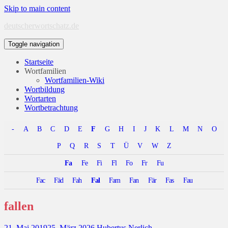
Skip to main content
deutscherwortschatz.de
Toggle navigation
Startseite
Wortfamilien
Wortfamilien-Wiki
Wortbildung
Wortarten
Wortbetrachtung
-
A
B
C
D
E
F
G
H
I
J
K
L
M
N
O
P
Q
R
S
T
Ü
V
W
Z
Fa
Fe
Fi
Fl
Fo
Fr
Fu
Fac
Fäd
Fah
Fal
Fam
Fan
Fär
Fas
Fau
fallen
21. Mai 2019
25. März 2026
Hubertus Nerlich