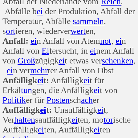
Abfall der Niederlande vom
Reich
,
Abfälle b
ei
der Produktion, Abfall der
Temperatur, Abfälle
sammeln
,
s
ort
ieren, wiederver
wert
en,
Anfall:
ei
n Anfall von Atem
not
,
ei
n
Anfall von
Ei
fersucht, in
ei
nem Anfall
von
Groß
zügigk
ei
t etwas ver
schenken
,
ei
n ver
mehr
ter Anfall von Obst
Anfälligk
ei
t:
Anfälligk
ei
t für
Erkäl
tun
gen, die Anfälligk
ei
t von
Politik
er für
Posten
sch
ach
er
Auffälligk
ei
t:
Unauffälligk
ei
t,
Ver
halten
sauffälligk
ei
ten, mo
tor
ische
Auffälligk
ei
ten, Auffälligk
ei
ten