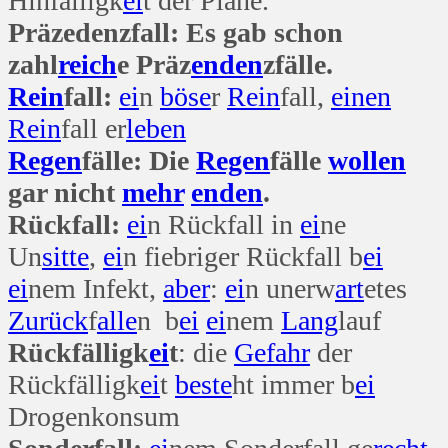
Hinfälligk
ei
t der Pläne.
Präzedenzfall: Es gab schon
zahl
reich
e Präz
enden
zfälle.
Rein
fall:
ei
n
böse
r
Rein
fall,
einen
Rein
fall er
leben
Regen
fälle: Die
Regen
fälle
wollen
gar nicht
mehr
enden
.
Rückfall:
ei
n Rückfall in
ei
ne
Un
sitte
,
ei
n fiebriger Rückfall b
ei
ei
nem Infekt,
aber
:
ei
n unerw
art
etes
Zurück
f
alle
n b
ei
ei
nem
Lang
lauf
Rückfälligk
ei
t
: die
Gefahr
der
Rückfälligk
ei
t
beste
ht immer b
ei
Drogenkonsum