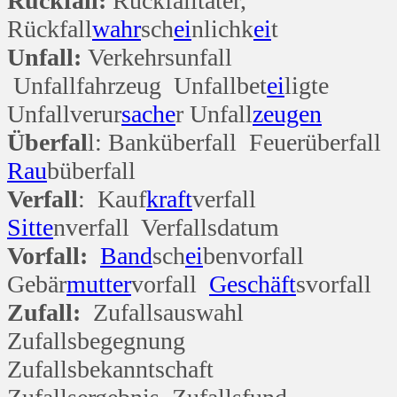
Rückfall:
Rückfalltäter,
Rückfall
wahr
sch
ei
nlichk
ei
t
Unfall:
Verkehrsunfall
Unfallfahrzeug Unfallbet
ei
ligte
Unfallverur
sache
r Unfall
zeugen
Überfal
l: Banküberfall Feuerüberfall
Rau
büberfall
Verfall
: Kauf
kraft
verfall
Sitte
nverfall Verfallsdatum
Vorfall:
Band
sch
ei
benvorfall
Gebär
mutter
vorfall
Geschäft
svorfall
Zufall:
Zufallsauswahl
Zufallsbegegnung
Zufallsbekanntschaft