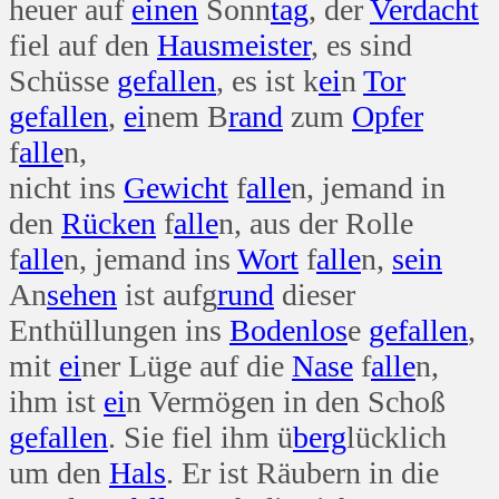
heuer auf
einen
Sonn
tag
, der
Verdacht
fiel auf den
Haus
meister
, es sind
Schüsse
gefallen
, es ist k
ei
n
Tor
gefallen
,
ei
nem B
rand
zum
Opfer
f
alle
n,
nicht ins
Gewicht
f
alle
n, jemand in
den
Rücken
f
alle
n, aus der Rolle
f
alle
n, jemand ins
Wort
f
alle
n,
sein
An
sehen
ist aufg
rund
dieser
Enthüllungen ins
Boden
los
e
gefallen
,
mit
ei
ner Lüge auf die
Nase
f
alle
n,
ihm ist
ei
n Vermögen in den Schoß
gefallen
. Sie fiel ihm ü
berg
lücklich
um den
Hals
. Er ist Räubern in die