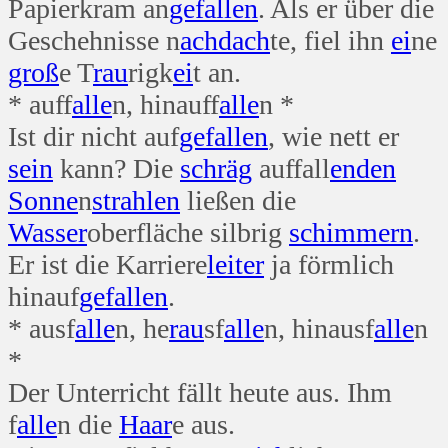
Papierkram an
gefallen
. Als er über die
Geschehnisse n
ach
dach
te, fiel ihn
ei
ne
groß
e T
rau
rigk
ei
t an.
* auff
alle
n, hinauff
alle
n *
Ist dir nicht auf
gefallen
, wie nett er
sein
kann? Die
schräg
auffall
enden
Sonne
n
strahlen
ließen die
Wasser
oberfläche silbrig
schimmern
.
Er ist die Karriere
leiter
ja förmlich
hinauf
gefallen
.
* ausf
alle
n, he
rau
sf
alle
n, hinausf
alle
n
*
Der Unterricht fällt heute aus. Ihm
f
alle
n die
Haar
e aus.