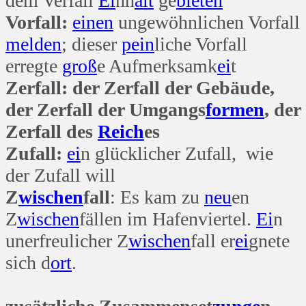
dem Verfall
Ei
nh
alt
ge
bieten
Vorfall:
einen
ungewöhnlichen Vorfall
melden
; dieser
pein
liche Vorfall
erregte
groß
e Aufmerksamk
ei
t
Zerfall: der Zerfall der Gebäude,
der Zerfall der Umgangs
formen
, der
Zerfall des
Reich
es
Zufall:
ei
n glücklicher Zufall, wie
der Zufall will
Z
wischen
fall
: Es kam zu
neu
en
Z
wischen
fällen im Hafenviertel.
Ei
n
unerfreulicher Z
wischen
fall er
ei
gnete
sich d
ort
.