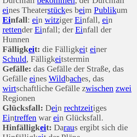
Durchfall
bekommen
, der Durchfall
ei
nes Theater
stück
es b
ei
m
Publik
um
Ei
nfall
:
ei
n
witz
iger
Ei
nfall,
ei
n
retten
der
Ei
nfall; der
Ei
nfall der
Hunnen
Fälligk
ei
t:
die Fälligk
ei
t
ei
ner
Schuld
, Fälligk
ei
tstermin
Gefälle:
das Gefälle der Straße, das
Gefälle
ei
nes
Wild
b
ach
es, das
wirt
schaftliche Gefälle z
wischen
zwei
Regionen
Glücksfall:
D
ei
n
recht
zeit
iges
Ei
n
treffen
war
ei
n Glücksfall.
Hinfälligk
ei
t:
Da
rau
s ergibt sich die