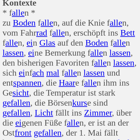
Kontexte
* f
alle
n *
zu
Boden
f
alle
n, auf die Knie f
alle
n,
vom Fahr
rad
f
alle
n, erschöpft ins
Bett
f
alle
n,
ei
n
Glas
auf den
Boden
f
alle
n
lassen
,
ei
ne Bemerkung f
alle
n
lassen
,
den bisherigen Favoriten f
alle
n
lassen
,
sich
ei
nf
ach
mal
f
alle
n
lassen
und
ent
spannen
, die
Haar
e f
alle
n ihm ins
Ge
sicht
, die Temperatur ist stark
gefallen
, die Börsen
kurs
e sind
gefallen
,
Licht
fällt ins
Zimmer
, über
die
ei
genen Füße f
alle
n, er ist an der
Ost
front
gefallen
, der 1. Mai fällt