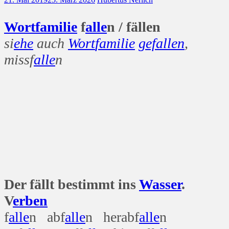
Wort
familie
f
alle
n / fällen
si
ehe
auch
Wort
familie
gefallen
,
missf
alle
n
Der fällt bestimmt ins
Wasser
.
V
erben
f
alle
n abf
alle
n herabf
alle
n