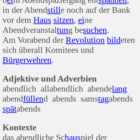
in der Abend
still
e noch auf der Bank
vor dem
Haus
sitzen
,
ei
ne
Abendveranstal
tun
g be
suchen
.
Am Vorabend der
Revolution
bild
eten
sich überall Komitees und
Bürger
wehren
.
Adjektive und Adverbien
abendlich allabendlich abende
lang
abend
füllen
d abends sams
tag
abends
spät
abends
Kontexte
das abendliche Sc
haus
piel der