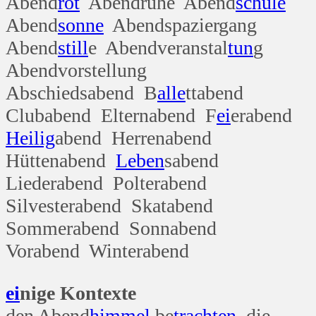
Abend
rot
Abendruhe Abend
schule
Abend
sonne
Abendspaziergang
Abend
still
e Abendveranstal
tun
g
Abendvorstellung
Abschiedsabend B
alle
ttabend
Clubabend Elternabend F
ei
erabend
Heilig
abend Herrenabend
Hüttenabend
Leben
sabend
Liederabend Polterabend
Silvesterabend Skatabend
Sommerabend Sonnabend
Vorabend Winterabend
ei
nige Kontexte
den Abend
himmel
be
trachten
, die