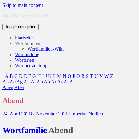
Skip to main content
deutscherwortschatz.de
Toggle navigation
Startseite
Wortfamilien
Wortfamilien-Wiki
Wortbildung
Wortarten
Wortbetrachtung
-
A
B
C
D
E
F
G
H
I
J
K
L
M
N
O
P
Q
R
S
T
Ü
V
W
Z
Ab
Ac
Ag
Ah
Al
An
Ap
Ar
As
At
Au
Aben
Aber
Abend
24. April 2021
8. November 2021
Hubertus Nerlich
Wort
familie
Abend