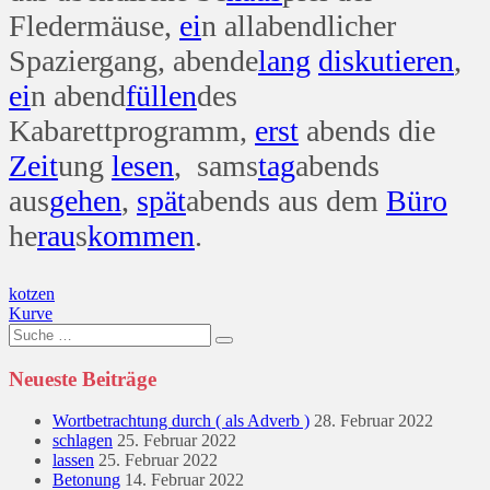
Fledermäuse,
ei
n allabendlicher
Spaziergang, abende
lang
diskutieren
,
ei
n abend
füllen
des
Kabarettprogramm,
erst
abends die
Zeit
ung
lesen
, sams
tag
abends
aus
gehen
,
spät
abends aus dem
Büro
he
rau
s
kommen
.
Beitragsnavigation
kotzen
Kurve
Suche
nach:
Neueste Beiträge
Wortbetrachtung durch ( als Adverb )
28. Februar 2022
schlagen
25. Februar 2022
lassen
25. Februar 2022
Betonung
14. Februar 2022