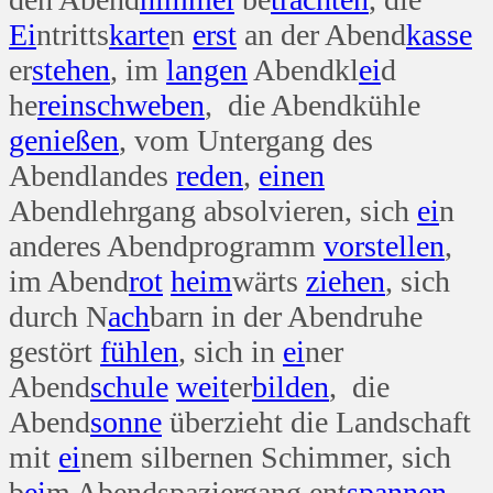
Ei
ntritts
karte
n
erst
an der Abend
kasse
er
stehen
, im
langen
Abendkl
ei
d
he
rein
schweben
, die Abendkühle
genießen
, vom Untergang des
Abendlandes
reden
,
einen
Abendlehrgang absolvieren, sich
ei
n
anderes Abendprogramm
vorstellen
,
im Abend
rot
heim
wärts
ziehen
, sich
durch N
ach
barn in der Abendruhe
gestört
fühlen
, sich in
ei
ner
Abend
schule
weit
er
bilden
, die
Abend
sonne
überzieht die Landschaft
mit
ei
nem silbernen Schimmer, sich
b
ei
m Abendspaziergang ent
spannen
,