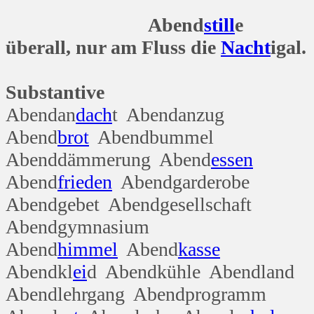
Abend
still
e
überall, nur am Fluss die
Nacht
igal.
Substantive
Abendan
dach
t Abendanzug
Abend
brot
Abendbummel
Abenddämmerung Abend
essen
Abend
frieden
Abendgarderobe
Abendgebet Abendgesellschaft
Abendgymnasium
Abend
himmel
Abend
kasse
Abendkl
ei
d Abendkühle Abendland
Abendlehrgang Abendprogramm