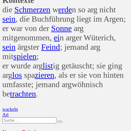
Kontexte
die
Schmerzen
w
erde
n so arg nicht
sein
, die Buchführung liegt im Argen;
er war von der
Sonne
arg
mitgenommen,
ei
n arger Wüterich,
sein
ärgster
Feind
; jemand arg
mit
spielen
;
er wurde arg
list
ig getäuscht; sie ging
arg
los
spa
zieren
, als er sie von hinten
umfasste; jemand argwöhnisch
be
trachten
.
Beitragsnavigation
wackeln
Art
Suche
nach: