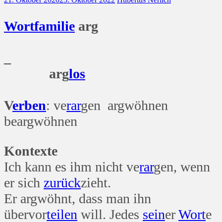
Wort
familie
arg
_
arg
los
V
erben
: ve
rar
gen argwöhnen
beargwöhnen
Kontexte
Ich kann es ihm nicht ve
rar
gen, wenn
er sich
zurück
zieht.
Er argwöhnt, dass man ihn
übervor
teilen
will. Jedes
sein
er
Wort
e