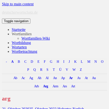
Skip to main content
deutscherwortschatz.de
Toggle navigation
Startseite
Wortfamilien
Wortfamilien-Wiki
Wortbildung
Wortarten
Wortbetrachtung
-
A
B
C
D
E
F
G
H
I
J
K
L
M
N
O
P
Q
R
S
T
Ü
V
W
Z
Ab
Ac
Ag
Ah
Al
An
Ap
Ar
As
At
Au
Arb
Arg
Arm
Ars
Art
arg
21. Oktober 2020
25. Oktober 2022
Hubertus Nerlich