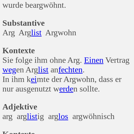
wurde beargwöhnt.
Substantive
Arg Arg
list
Argwohn
Kontexte
Sie folge ihm ohne Arg.
Einen
Vertrag
weg
en Arg
list
an
fechten
.
In ihm k
ei
mte der Argwohn, dass er
nur ausgenutzt w
erde
n sollte.
Adjektive
arg arg
list
ig arg
los
argwöhnisch