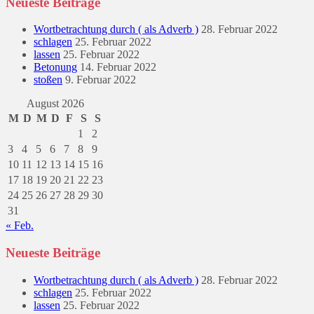
Neueste Beiträge
Wortbetrachtung durch ( als Adverb )
28. Februar 2022
schlagen
25. Februar 2022
lassen
25. Februar 2022
Betonung
14. Februar 2022
stoßen
9. Februar 2022
August 2026
M
D
M
D
F
S
S
1
2
3
4
5
6
7
8
9
10
11
12
13
14
15
16
17
18
19
20
21
22
23
24
25
26
27
28
29
30
31
« Feb.
Neueste Beiträge
Wortbetrachtung durch ( als Adverb )
28. Februar 2022
schlagen
25. Februar 2022
lassen
25. Februar 2022