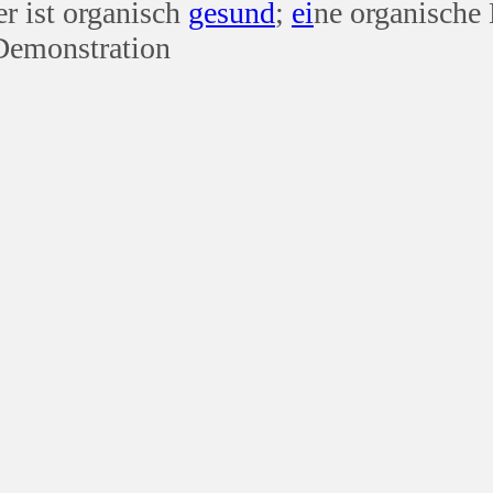
 er ist organisch
gesund
;
ei
ne organische
Demonstration