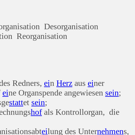
organisation Desorganisation
tion Reorganisation
des Redners,
ei
n
Herz
aus
ei
ner
f
ei
ne Organspende angewiesen
sein
;
sge
statt
et
sein
;
Rechnungs
hof
als Kontrollorgan, die
anisationsabt
ei
lung des Unter
nehmen
s,