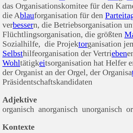
das Organisationskomitee für den Karn
die A
blau
forganisation für den
Partei
ta
ver
besser
n, die Betriebsorganisation un
Flüchtlingsorganisation, die größten
Ma
Sozialhilfe, die Projek
tor
ganisation j
Selbst
hilfeorganisation der Vertri
eben
e
Wohl
tätigk
ei
tsorganisation hat Helfer e
der Organist an der Orgel, der Organisa
Präsidentschaftskandidaten
Adjektive
organisch anorganisch unorganisch or
Kontexte