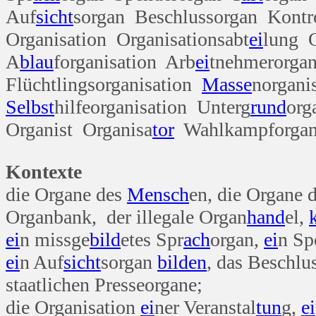
Auf
sicht
sorgan Beschlussorgan Kontr
Organisation Organisationsabt
ei
lung O
A
blau
forganisation Arb
ei
tnehmerorgan
Flüchtlingsorganisation
Masse
norgani
Selbst
hilfeorganisation Unterg
rund
org
Organist Organisa
tor
Wahlkampforgan
Kontexte
die Organe des
Mensch
en, die Organe 
Organbank, der illegale Organ
hand
el,
ei
n missge
bild
etes Spr
ach
organ,
ei
n Sp
ei
n Auf
sicht
sorgan
bilden
, das Beschlu
staatlichen Presseorgane;
die Organisation
ei
ner Veranstal
tun
g,
ei