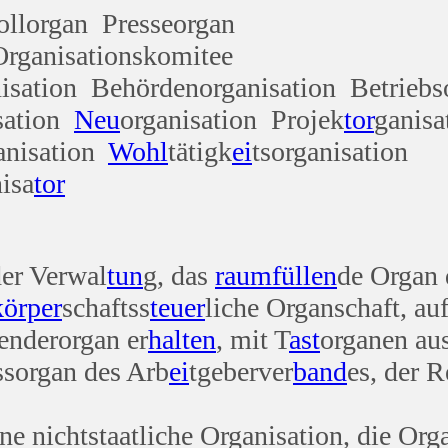
ollorgan Presseorgan
rganisationskomitee
isation Behördenorganisation Betriebs
sation
Neu
organisation Projek
tor
ganisa
anisation
Wohl
tätigk
ei
tsorganisation
isa
tor
der Verwal
tun
g, das
raum
füllen
de Organ 
körper
schaftss
teuer
liche Organschaft, au
enderorgan er
halten
, mit T
ast
organen au
ssorgan des Arb
ei
tgeberver
band
es, der 
ne nichtstaatliche Organisation, die Org