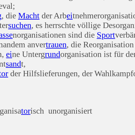
eval;
g
, die
Macht
der Arb
ei
tnehmerorganisati
ter
suchen
, es herrschte völlige Desorgan
sse
norganisationen sind die
Sport
verbä
emandem anver
trauen
, die Reorganisation
n,
ei
ne Unterg
rund
organisation ist für d
nt
sand
t,
tor
der Hilfslieferungen, der Wahlkampf
ganisa
tor
isch unorganisiert