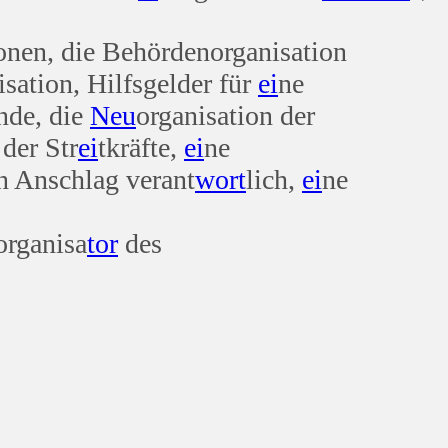
onen, die Behördenorganisation
isation, Hilfsgelder für
ei
ne
nde, die
Neu
organisation der
 der Str
ei
tkräfte,
ei
ne
en Anschlag verant
wort
lich,
ei
ne
organisa
tor
des