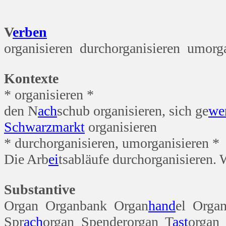
V
erben
organisieren durchorganisieren umorga
Kontexte
* organisieren *
den N
ach
schub organisieren, sich ge
we
Schwarz
markt
organisieren
* durchorganisieren, umorganisieren *
Die Arb
ei
tsabläufe durchorganisieren.
Substantive
Organ Organbank Organ
hand
el Orga
Spr
ach
organ Spenderorgan T
ast
organ