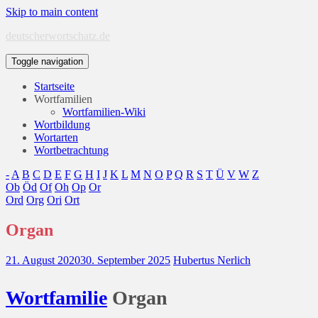
Skip to main content
deutscherwortschatz.de
Toggle navigation
Startseite
Wortfamilien
Wortfamilien-Wiki
Wortbildung
Wortarten
Wortbetrachtung
-
A
B
C
D
E
F
G
H
I
J
K
L
M
N
O
P
Q
R
S
T
Ü
V
W
Z
Ob
Öd
Of
Oh
Op
Or
Ord
Org
Ori
Ort
Organ
21. August 2020
30. September 2025
Hubertus Nerlich
Wort
familie
Organ