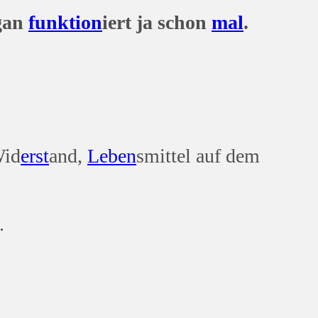
gan
funktion
iert ja schon
mal
.
Wid
erst
and,
Leben
smittel auf dem
.