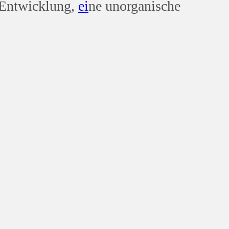
 Entwicklung,
ei
ne unorganische