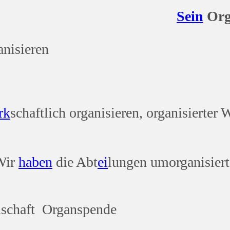
Sein
Or
nisieren
rk
schaftlich organisieren, organisierter 
 Wir
haben
die Abt
ei
lungen umorganisiert
nschaft Organspende