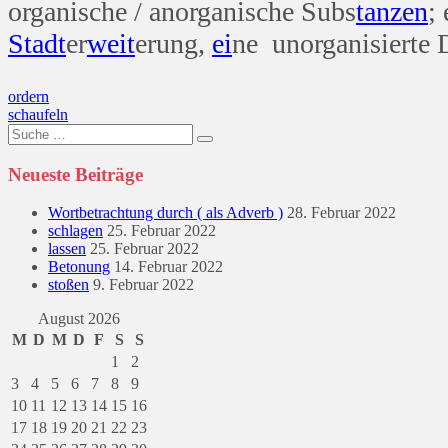
organische / anorganische Subs
tanzen
;
Stadt
er
weit
erung,
ei
ne unorganisierte 
Beitragsnavigation
ordern
schaufeln
Suche
nach:
Neueste Beiträge
Wortbetrachtung durch ( als Adverb )
28. Februar 2022
schlagen
25. Februar 2022
lassen
25. Februar 2022
Betonung
14. Februar 2022
stoßen
9. Februar 2022
August 2026
M
D
M
D
F
S
S
1
2
3
4
5
6
7
8
9
10
11
12
13
14
15
16
17
18
19
20
21
22
23