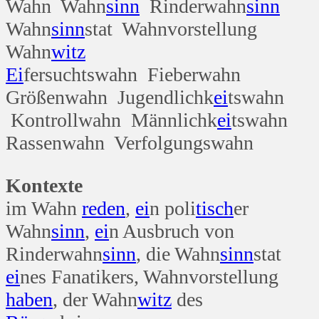
Wahn Wahn
sinn
Rinderwahn
sinn
Wahn
sinn
stat Wahnvorstellung
Wahn
witz
Ei
fersuchtswahn Fieberwahn
Größenwahn Jugendlichk
ei
tswahn
Kontrollwahn Männlichk
ei
tswahn
Rassenwahn Verfolgungswahn
Kontexte
im Wahn
reden
,
ei
n poli
tisch
er
Wahn
sinn
,
ei
n Ausbruch von
Rinderwahn
sinn
, die Wahn
sinn
stat
ei
nes Fanatikers, Wahnvorstellung
haben
, der Wahn
witz
des