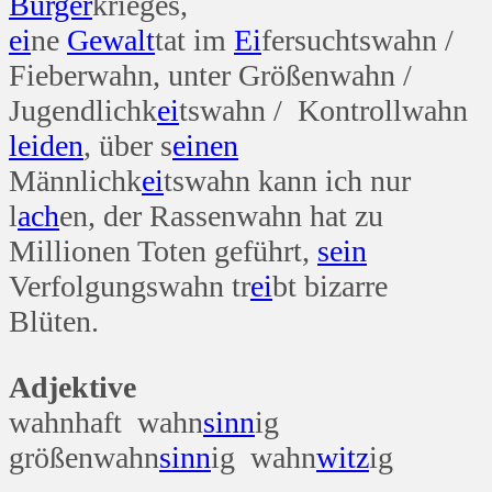
Bürger
krieges,
ei
ne
Gewalt
tat im
Ei
fersuchtswahn /
Fieberwahn, unter Größenwahn /
Jugendlichk
ei
tswahn / Kontrollwahn
leiden
, über s
einen
Männlichk
ei
tswahn kann ich nur
l
ach
en, der Rassenwahn hat zu
Millionen Toten geführt,
sein
Verfolgungswahn tr
ei
bt bizarre
Blüten.
Adjektive
wahnhaft wahn
sinn
ig
größenwahn
sinn
ig wahn
witz
ig