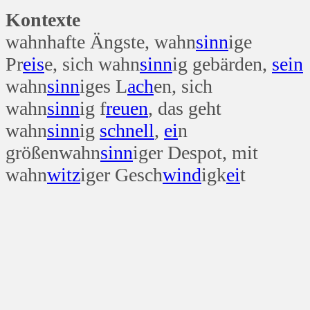
Kontexte
wahnhafte Ängste, wahn
sinn
ige
Pr
eis
e, sich wahn
sinn
ig gebärden,
sein
wahn
sinn
iges L
ach
en, sich
wahn
sinn
ig f
reuen
, das geht
wahn
sinn
ig
schnell
,
ei
n
größenwahn
sinn
iger Despot, mit
wahn
witz
iger Gesch
wind
igk
ei
t