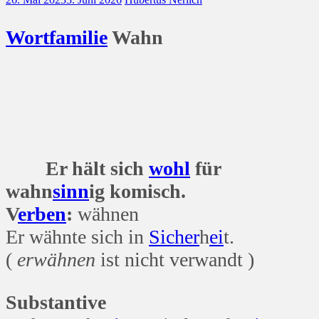
Wort
familie
Wahn
Er hält sich
wohl
für
wahn
sinn
ig komisch.
V
erben
:
wähnen
Er wähnte sich in
Sicher
h
ei
t.
(
erwähnen
ist nicht verwandt )
Substantive