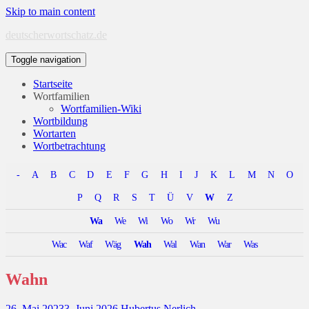
Skip to main content
deutscherwortschatz.de
Toggle navigation
Startseite
Wortfamilien
Wortfamilien-Wiki
Wortbildung
Wortarten
Wortbetrachtung
-
A
B
C
D
E
F
G
H
I
J
K
L
M
N
O
P
Q
R
S
T
Ü
V
W
Z
Wa
We
Wi
Wo
Wr
Wu
Wac
Waf
Wäg
Wah
Wal
Wan
War
Was
Wahn
26. Mai 2023
3. Juni 2026
Hubertus Nerlich