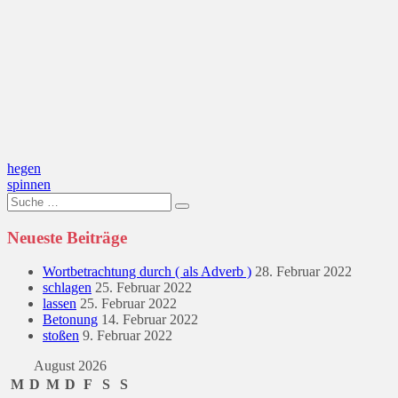
Beitragsnavigation
hegen
spinnen
Suche
nach:
Neueste Beiträge
Wortbetrachtung durch ( als Adverb )
28. Februar 2022
schlagen
25. Februar 2022
lassen
25. Februar 2022
Betonung
14. Februar 2022
stoßen
9. Februar 2022
August 2026
M
D
M
D
F
S
S