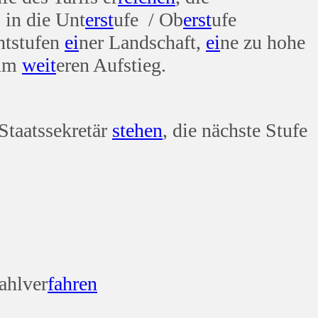
, in die Unt
erst
ufe / Ob
erst
ufe
chtstufen
ei
ner Landschaft,
ei
ne zu hohe
zum
weit
eren Aufstieg.
Staatssekretär
stehen
, die nächste Stufe
ahlver
fahren