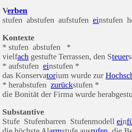
V
erben
stufen abstufen aufstufen
ei
nstufen 
Kontexte
* stufen abstufen *
vielf
ach
gestufte Terrassen, den S
teuer
s
* aufstufen
ei
nstufen *
das Konserva
tor
ium wurde zur
Hoch
sc
* herabstufen
zurück
stufen *
die Bonität der Firma wurde herabgestu
Substantive
Stufe Stufenbarren Stufenmodell
ei
n
f
die höchste Al
arm
stufe aus
rufen
, die B