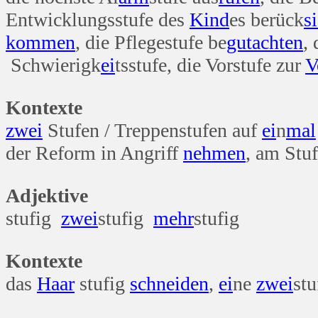
Entwicklungsstufe des
Kind
es berück
s
kommen
, die Pflegestufe be
gut
achten
,
Schwierigk
ei
tsstufe, die Vorstufe zur
V
Kontexte
zwei
Stufen / Treppenstufen auf
ei
n
mal
der Reform in Angriff
nehmen
, am Stu
Adjektive
stufig
zwei
stufig
mehr
stufig
Kontexte
das
Haar
stufig
schneiden
,
ei
ne
zwei
stu