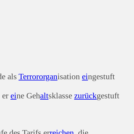
e als
Terror
organ
isation
ei
ngestuft
 er
ei
ne Geh
alt
sklasse
zurück
gestuft
fe des Tarifs er
reichen
, die