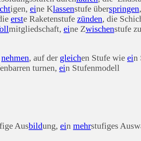
icht
igen,
ei
ne K
lassen
stufe über
springen
 die
erst
e Raketenstufe
zünden
, die Schi
oll
mitgliedschaft,
ei
ne Z
wischen
stufe 
nehmen
, auf der
gleich
en Stufe wie
ei
n 
fenbarren turnen,
ei
n Stufenmodell
fige Aus
bild
ung,
ei
n
mehr
stufiges Ausw