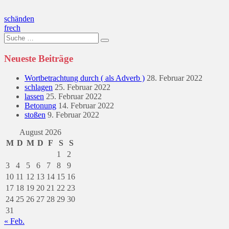
Beitragsnavigation
schänden
frech
Suche
nach:
Neueste Beiträge
Wortbetrachtung durch ( als Adverb )
28. Februar 2022
schlagen
25. Februar 2022
lassen
25. Februar 2022
Betonung
14. Februar 2022
stoßen
9. Februar 2022
August 2026
M
D
M
D
F
S
S
1
2
3
4
5
6
7
8
9
10
11
12
13
14
15
16
17
18
19
20
21
22
23
24
25
26
27
28
29
30
31
« Feb.