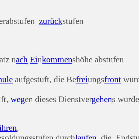
herabstufen
zurück
stufen
atz n
ach
Ei
n
kommen
shöhe abstufen
hule
aufgestuft, die Be
frei
ungs
front
wurd
ft,
weg
en dieses Dienstver
gehen
s wurde
ühren
,
esoldungsstufen durch
laufen
, die Endstu