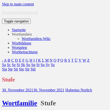
Skip to main content
deutscherwortschatz.de
Toggle navigation
Startseite
Wortfamilien
Wortfamilien-Wiki
Wortbildung
Wortarten
Wortbetrachtung
-
A
B
C
D
E
F
G
H
I
J
K
L
M
N
O
P
Q
R
S
T
Ü
V
W
Z
Sa
Sc
Se
Si
Sk
So
Sp
St
Su
Sy
Sz
Sta
Ste
Sti
Sto
Str
Stü
Stufe
30. November 2021
30. November 2021
Hubertus Nerlich
Wort
familie
Stufe