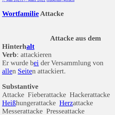
Wort
familie
Attacke
Attacke aus dem
Hinterh
alt
Verb
: attackieren
Er wurde b
ei
der Versammlung von
alle
n
Seite
n attackiert.
Substantive
Attacke Fieberattacke Hackerattacke
Heiß
hungerattacke
Herz
attacke
Messerattacke Presseattacke