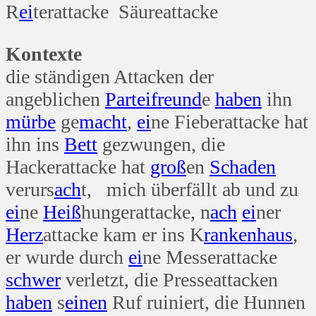
R
ei
terattacke Säureattacke
Kontexte
die ständigen Attacken der
angeblichen
Partei
freund
e
haben
ihn
mürbe
ge
macht
,
ei
ne Fieberattacke hat
ihn ins
Bett
gezwungen, die
Hackerattacke hat
groß
en
Schaden
verurs
ach
t, mich überfällt ab und zu
ei
ne
Heiß
hungerattacke, n
ach
ei
ner
Herz
attacke kam er ins K
ranken
haus
,
er wurde durch
ei
ne Messerattacke
schwer
verletzt, die Presseattacken
haben
s
einen
Ruf ruiniert, die Hunnen