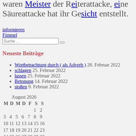
waren
Meister
der R
ei
terattacke,
ei
ne
Säureattacke hat ihr Ge
sicht
entstellt.
Beitragsnavigation
informieren
Fimmel
Suche
nach:
Neueste Beiträge
Wortbetrachtung durch ( als Adverb )
28. Februar 2022
schlagen
25. Februar 2022
lassen
25. Februar 2022
Betonung
14. Februar 2022
stoßen
9. Februar 2022
August 2026
M
D
M
D
F
S
S
1
2
3
4
5
6
7
8
9
10
11
12
13
14
15
16
17
18
19
20
21
22
23