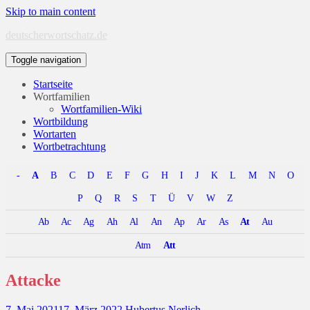
Skip to main content
deutscherwortschatz.de
Toggle navigation
Startseite
Wortfamilien
Wortfamilien-Wiki
Wortbildung
Wortarten
Wortbetrachtung
-
A
B
C
D
E
F
G
H
I
J
K
L
M
N
O
P
Q
R
S
T
Ü
V
W
Z
Ab
Ac
Ag
Ah
Al
An
Ap
Ar
As
At
Au
Atm
Att
Attacke
7. Mai 2021
17. März 2022
Hubertus Nerlich