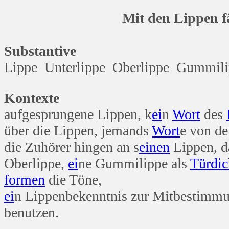
Mit den Lippen fängt 
Substantive
Lippe Unterlippe Oberlippe Gummili
Kontexte
aufgesprungene Lippen, k
ei
n
Wort
des
über die Lippen, jemands
Wort
e von de
die Zuhörer hingen an s
einen
Lippen, 
Oberlippe,
ei
ne Gummilippe als
Tür
dic
formen
die Töne,
ei
n Lippenbekenntnis zur Mitbestimmun
benutzen.