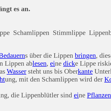
es an.
ppe Schamlippen Stimmlippe Lippenbe
Bedauern
s über die Lippen
bringen
, die
n Lippen ab
lesen
,
ei
ne
dick
e Lippe riski
das
Wasser
steht uns bis Ober
kante
Unter
ht
ung, mit den Schamlippen wird der
Ko
g, die Lippenblütler sind
ei
ne
Pflanzen