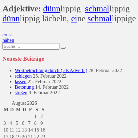
Adjektive:
dünn
lippig
schmal
lippig
dünn
lippig lächeln,
ei
ne
schmal
lippige
Beitragsnavigation
ernst
nähen
Suche
nach:
Neueste Beiträge
Wortbetrachtung durch ( als Adverb )
28. Februar 2022
schlagen
25. Februar 2022
lassen
25. Februar 2022
Betonung
14. Februar 2022
stoßen
9. Februar 2022
August 2026
M
D
M
D
F
S
S
1
2
3
4
5
6
7
8
9
10
11
12
13
14
15
16
17
18
19
20
21
22
23