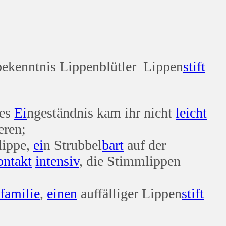
kenntnis Lippenblütler Lippen
stift
ses
Ei
ngeständnis kam ihr nicht
leicht
eren;
lippe,
ei
n Strubbel
bart
auf der
ntakt
intensiv
, die Stimmlippen
familie
,
einen
auffälliger Lippen
stift