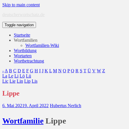
Skip to main content
deutscherwortschatz.de
Toggle navigation
Startseite
Wortfamilien
Wortfamilien-Wiki
Wortbildung
Wortarten
Wortbetrachtung
-
A
B
C
D
E
F
G
H
I
J
K
L
M
N
O
P
Q
R
S
T
Ü
V
W
Z
La
Le
Li
Lö
Lü
Lic
Lie
Lin
Lip
Lis
Lippe
6. Mai 2021
9. April 2022
Hubertus Nerlich
Wort
familie
Lippe