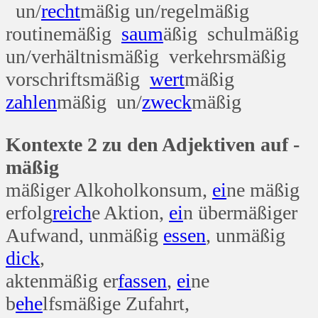
un/
recht
mäßig un/regelmäßig
routinemäßig
saum
äßig schulmäßig
un/verhältnismäßig verkehrsmäßig
vorschriftsmäßig
wert
mäßig
zahlen
mäßig un/
zweck
mäßig
Kontexte 2 zu den Adjektiven auf -
mäßig
mäßiger Alkoholkonsum,
ei
ne mäßig
erfolg
reich
e Aktion,
ei
n übermäßiger
Aufwand, unmäßig
essen
, unmäßig
dick
,
aktenmäßig er
fassen
,
ei
ne
b
ehe
lfsmäßige Zufahrt,