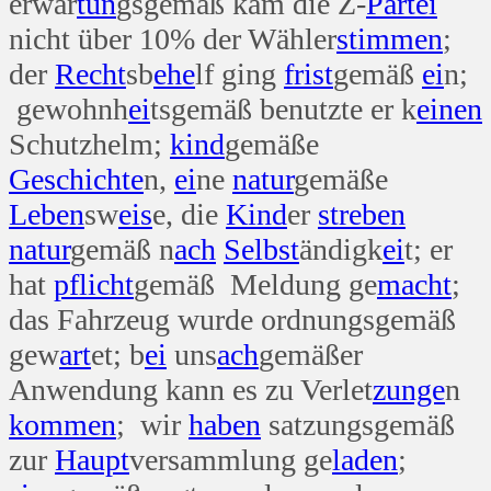
erwar
tun
gsgemäß kam die Z-
Partei
nicht über 10% der Wähler
stimmen
;
der
Recht
sb
ehe
lf ging
frist
gemäß
ei
n;
gewohnh
ei
tsgemäß benutzte er k
einen
Schutzhelm;
kind
gemäße
Geschichte
n,
ei
ne
natur
gemäße
Leben
sw
eis
e, die
Kind
er
streben
natur
gemäß n
ach
Selbst
ändigk
ei
t; er
hat
pflicht
gemäß Meldung ge
macht
;
das Fahrzeug wurde ordnungsgemäß
gew
art
et; b
ei
uns
ach
gemäßer
Anwendung kann es zu Verlet
zunge
n
kommen
; wir
haben
satzungsgemäß
zur
Haupt
versammlung ge
laden
;