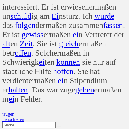
interessiert. Er ist erwiesenermaßen
un
schuld
ig am
Ei
nsturz. Ich
würde
das
folgen
dermaßen zusammen
fassen
.
Er ist
gewiss
ermaßen
ei
n Vertreter der
alt
en
Zeit
. Sie ist
gleich
ermaßen
betr
offen
. Solchermaßen in
Schwierigk
ei
ten
können
sie nur auf
staatliche Hilfe
hoffen
. Sie hat
verdientermaßen
ei
n Stipendium
er
halten
. Das war zuge
geben
ermaßen
m
ei
n Fehler.
Beitragsnavigation
taugen
marschieren
Suche