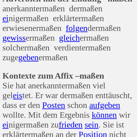
anerkanntermaßen dermaßen
ei
nigermaßen erklärtermaßen
erwiesenermaßen
folgen
dermaßen
gewiss
ermaßen
gleich
ermaßen
solchermaßen verdientermaßen
zuge
geben
ermaßen
Kontexte zum Affix –maßen
Sie hat anerkanntermaßen viel
gel
eis
tet. Er war dermaßen enttäuscht,
dass er den
Posten
schon
aufgeben
wollte. Mit dem Ergebnis
können
wir
ei
nigermaßen zu
frieden
sein
. Sie ist
erklärtermaßen an der
Position
nicht