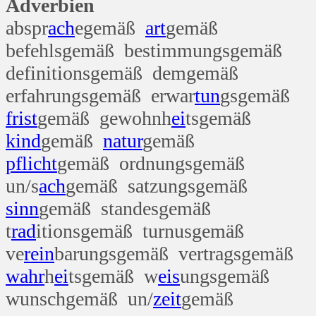
Adverbien
abspr
ach
egemäß
art
gemäß
befehlsgemäß bestimmungsgemäß
definitionsgemäß demgemäß
erfahrungsgemäß erwar
tun
gsgemäß
frist
gemäß gewohnh
ei
tsgemäß
kind
gemäß
natur
gemäß
pflicht
gemäß ordnungsgemäß
un/s
ach
gemäß satzungsgemäß
sinn
gemäß standesgemäß
t
rad
itionsgemäß turnusgemäß
ve
rein
barungsgemäß vertragsgemäß
wahr
h
ei
tsgemäß w
eis
ungsgemäß
wunschgemäß un/
zeit
gemäß