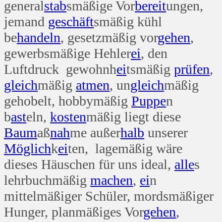
general
stab
smäßige Vor
bereit
ungen,
jemand
geschäft
smäßig kühl
be
handeln
, gesetzmäßig vor
gehen
,
gewerbsmäßige Hehler
ei
, den
Luftdruck gewohnh
ei
tsmäßig
prüfen
,
gleich
mäßig
atmen
, un
gleich
mäßig
gehobelt, hobbymäßig
Puppe
n
b
ast
eln,
kosten
mäßig liegt diese
Baum
aß
nah
me außer
halb
unserer
Möglich
k
ei
ten, lagemäßig wäre
dieses Häuschen für uns ideal,
alle
s
lehrbuchmäßig
machen
,
ei
n
mittelmäßiger Schüler, mordsmäßiger
Hunger, planmäßiges Vor
gehen
,