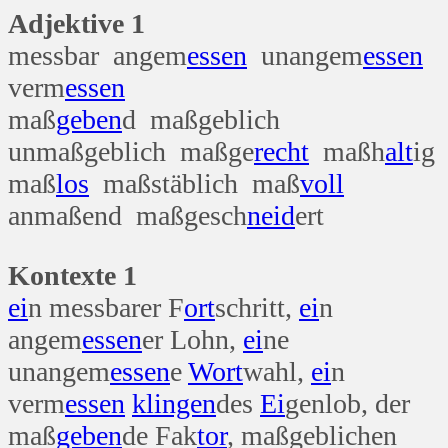
Adjektive 1
messbar angem
essen
unangem
essen
verm
essen
maß
geben
d maßgeblich
unmaßgeblich maßge
recht
maßh
alt
ig
maß
los
maßstäblich maß
voll
anmaßend maßgesch
neid
ert
Kontexte 1
ei
n messbarer F
ort
schritt,
ei
n
angem
essen
er Lohn,
ei
ne
unangem
essen
e
Wort
wahl,
ei
n
verm
essen
klingen
des
Ei
genlob, der
maß
geben
de Fak
tor
, maßgeblichen