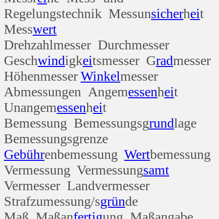
Regelungstechnik Messun
sicher
h
ei
t
Mess
wert
Drehzahlmesser Durchmesser
Gesch
wind
igk
ei
tsmesser G
rad
messer
Höhenmesser
Winkel
messer
Abmessungen Angem
essen
h
ei
t
Unangem
essen
h
ei
t
Bemessung Bemessungsg
rund
lage
Bemessungsgrenze
Gebühr
enbemessung
Wert
bemessung
Vermessung Vermessung
samt
Vermesser Landvermesser
Strafzumessung/s
grün
de
Maß Maßan
fertig
ung Maßangabe