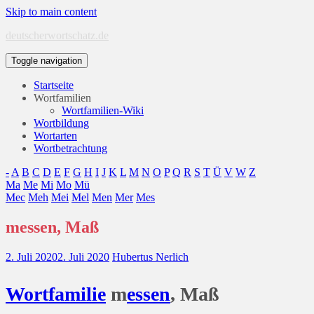
Skip to main content
deutscherwortschatz.de
Toggle navigation
Startseite
Wortfamilien
Wortfamilien-Wiki
Wortbildung
Wortarten
Wortbetrachtung
-
A
B
C
D
E
F
G
H
I
J
K
L
M
N
O
P
Q
R
S
T
Ü
V
W
Z
Ma
Me
Mi
Mo
Mü
Mec
Meh
Mei
Mel
Men
Mer
Mes
messen, Maß
2. Juli 2020
2. Juli 2020
Hubertus Nerlich
Wort
familie
m
essen
, Maß