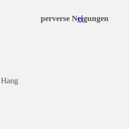
e N
ei
gungen
r Hang