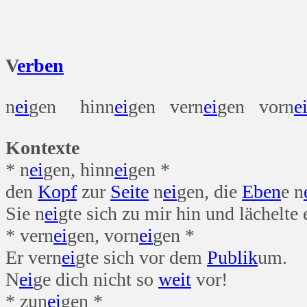
per
V
erben
n
ei
gen hinn
ei
gen vern
ei
gen vorn
e
Kontexte
* n
ei
gen, hinn
ei
gen *
den
Kopf
zur
Seite
n
ei
gen, die
Eben
e n
Sie n
ei
gte sich zu mir hin und lächelte 
* vern
ei
gen, vorn
ei
gen *
Er vern
ei
gte sich vor dem
Publik
um.
N
ei
ge dich nicht so
weit
vor!
* zun
ei
gen *