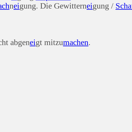
ach
n
ei
gung. Die Gewittern
ei
gung /
Scha
icht abgen
ei
gt mitzu
machen
.