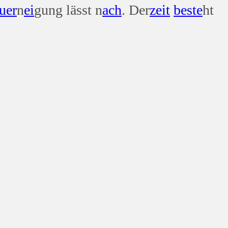
uer
n
ei
gung lässt n
ach
. Der
zeit
beste
ht