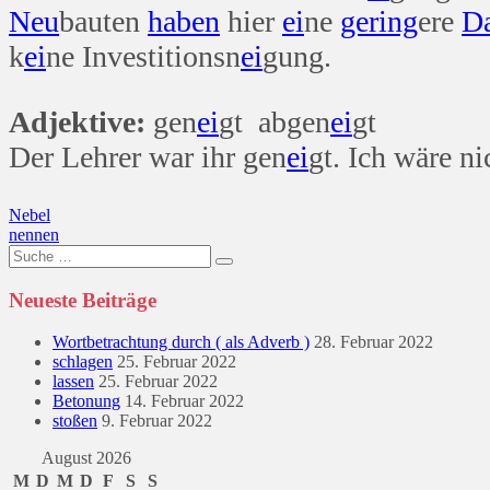
Neu
bauten
haben
hier
ei
ne
gering
ere
D
k
ei
ne Investitionsn
ei
gung.
Adjektive:
gen
ei
gt abgen
ei
gt
Der Lehrer war ihr gen
ei
gt. Ich wäre n
Beitragsnavigation
Nebel
nennen
Suche
nach:
Neueste Beiträge
Wortbetrachtung durch ( als Adverb )
28. Februar 2022
schlagen
25. Februar 2022
lassen
25. Februar 2022
Betonung
14. Februar 2022
stoßen
9. Februar 2022
August 2026
M
D
M
D
F
S
S