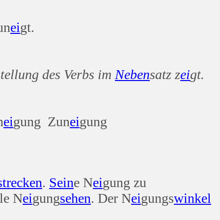
un
ei
gt.
ellung des Verbs im
Neben
satz z
ei
gt.
n
ei
gung Zun
ei
gung
strecken
.
Sein
e N
ei
gung zu
le N
ei
gung
sehen
. Der N
ei
gungs
winkel