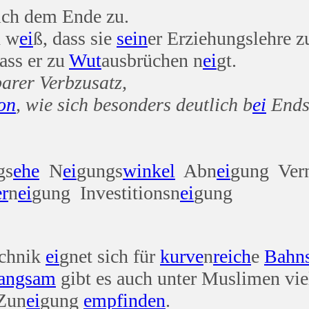
sich dem Ende zu.
h w
ei
ß, dass sie
sein
er Erziehungslehre z
dass er zu
Wut
ausbrüchen n
ei
gt.
nbarer Verbzusatz,
ion
, wie sich besonders deutlich b
ei
Endst
gs
ehe
N
ei
gungs
winkel
Abn
ei
gung Ver
r
n
ei
gung Investitionsn
ei
gung
echnik
ei
gnet sich für
kurve
n
reich
e
Bahn
angsam
gibt es auch unter Muslimen vie
Zun
ei
gung
empfinden
.