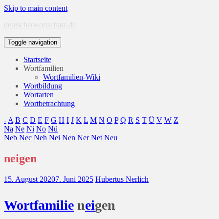
Skip to main content
deutscherwortschatz.de
Toggle navigation
Startseite
Wortfamilien
Wortfamilien-Wiki
Wortbildung
Wortarten
Wortbetrachtung
-
A
B
C
D
E
F
G
H
I
J
K
L
M
N
O
P
Q
R
S
T
Ü
V
W
Z
Na
Ne
Ni
No
Nü
Neb
Nec
Neh
Nei
Nen
Ner
Net
Neu
neigen
15. August 2020
7. Juni 2025
Hubertus Nerlich
Wort
familie
n
ei
gen