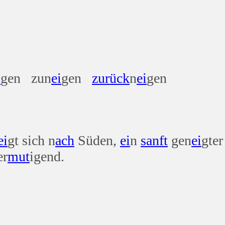
vers
i
gen zun
ei
gen
zurück
n
ei
gen
ei
gt sich n
ach
Süden,
ei
n
sanft
gen
ei
gte
er
mut
igend.