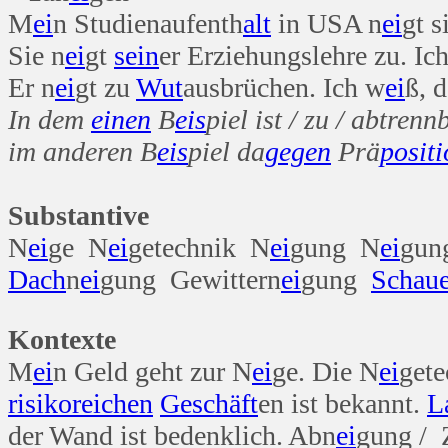
M
ei
n Studienaufenth
alt
in USA n
ei
gt 
Sie n
ei
gt
sein
er Erziehungslehre zu. Ic
Er n
ei
gt zu
Wut
ausbrüchen. Ich w
ei
ß, 
In dem
einen
B
eis
piel ist / zu / abtren
im anderen B
eis
piel da
gegen
Prä
posit
Substantive
N
ei
ge N
ei
getechnik N
ei
gung N
ei
gun
Dach
n
ei
gung Gewittern
ei
gung
Schaue
Kontexte
M
ei
n Geld geht zur N
ei
ge. Die N
ei
get
risiko
reichen
Geschäft
en ist bekannt.
L
der Wand ist bedenklich. Abn
ei
gung / 