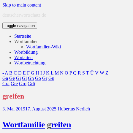
Skip to main content
deutscherwortschatz.de
Toggle navigation
Startseite
Wortfamilien
Wortfamilien-Wiki
Wortbildung
Wortarten
Wortbetrachtung
-
A
B
C
D
E
F
G
H
I
J
K
L
M
N
O
P
Q
R
S
T
Ü
V
W
Z
Ga
Ge
Gi
Gl
Gn
Go
Gr
Gu
Gra
Gre
Gro
Grü
greifen
3. Mai 2019
17. August 2025
Hubertus Nerlich
Wort
familie
g
reifen