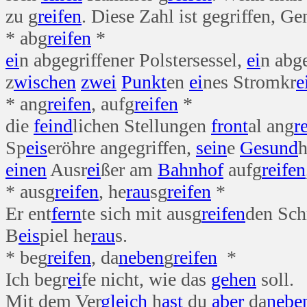
zu g
reifen
. Diese Zahl ist gegriffen, G
* abg
reifen
*
ei
n abgegriffener Polstersessel,
ei
n abg
z
wischen
zwei
Punkt
en
ei
nes Stromkr
e
* ang
reifen
, aufg
reifen
*
die
feind
lichen Stellungen
front
al ang
r
Sp
eis
eröhre angegriffen,
sein
e
Gesund
einen
Ausr
ei
ßer am
Bahn
hof
aufg
reifen
* ausg
reifen
, he
rau
sg
reifen
*
Er ent
fern
te sich mit ausg
reifen
den Schr
B
eis
piel he
rau
s.
* beg
reifen
, da
neben
g
reifen
*
Ich begr
ei
fe nicht, wie das
gehen
soll.
Mit dem Ver
gleich
h
ast
du
aber
da
nebe