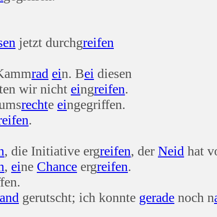
sen
jetzt durchg
reifen
 Kamm
rad
ei
n. B
ei
diesen
ten wir nicht
ei
ng
reifen
.
tums
recht
e
ei
ngegriffen.
reifen
.
n
, die Initiative erg
reifen
, der
Neid
hat vo
n
,
ei
ne
Chance
erg
reifen
.
fen.
and
gerutscht; ich konnte
gerade
noch n