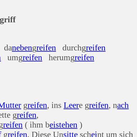
griff
da
neben
g
reifen
durchg
reifen
n
umg
reifen
herumg
reifen
Mutter
g
reifen
, ins
Leer
e g
reifen
, n
ach
tte g
reifen
,
g
reifen
( ihm b
ei
stehen
)
f
g
reifen
. Diese Un
sitte
sch
ei
nt um sich