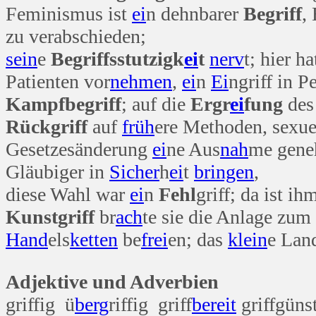
Feminismus ist
ei
n dehnbarer
Begriff
,
zu verabschieden;
sein
e
Begriffsstutzigk
ei
t
nerv
t; hier h
Patienten vor
nehmen
,
ei
n
Ei
ngriff in P
Kampfbegriff
; auf die
Ergr
ei
fung
des 
Rückgriff
auf
früh
ere Methoden, sexue
Gesetzesänderung
ei
ne Aus
nah
me gene
Gläubiger in
Sicher
h
ei
t
bringen
,
diese Wahl war
ei
n
Fehl
griff; da ist i
Kunstgriff
br
ach
te sie die Anlage zum
Hand
els
ketten
be
frei
en; das
klein
e Lan
Adjektive und Adverbien
griffig ü
berg
riffig griff
bereit
griffgünst