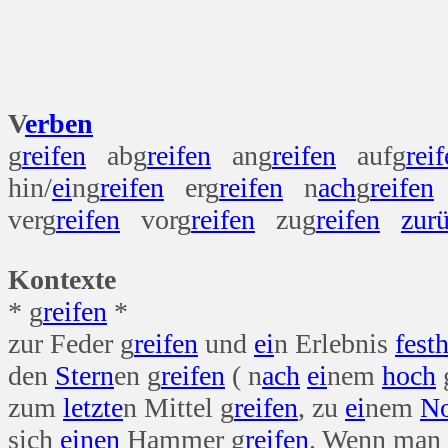
erf
V
erben
g
reifen
abg
reifen
ang
reifen
aufg
rei
hin/
ei
ng
reifen
erg
reifen
n
ach
g
reifen
verg
reifen
vorg
reifen
zug
reifen
zur
Kontexte
* g
reifen
*
zur Feder g
reifen
und
ei
n Erlebnis
fest
h
den
Stern
en g
reifen
( n
ach
ei
nem
hoch
g
zum
letzte
n Mittel g
reifen
, zu
ei
nem
No
sich
einen
Hammer g
reifen
. Wenn man 