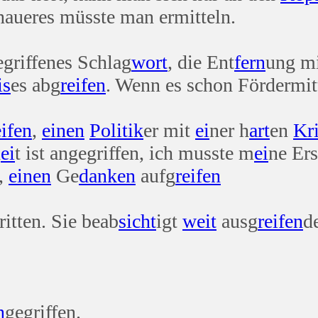
enaueres müsste man ermitteln.
egriffenes Schlag
wort
, die Ent
fern
ung mi
is
es abg
reifen
. Wenn es schon Fördermitt
eifen
,
einen
Politik
er mit
ei
ner h
art
en
Kri
h
ei
t ist angegriffen, ich musste m
ei
ne Ers
,
einen
Ge
danken
aufg
reifen
itten. Sie beab
sicht
igt
weit
ausg
reifen
d
n
gegriffen.