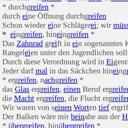
* durchg
reifen
*
durch
ei
ne Öffnung durchg
reifen
Schon wieder
ei
ne Schläger
ei
; wir
müs
*
ei
ng
reifen
, hin
ei
ng
reifen
*
Das
Zahn
rad
gr
ei
ft in
ei
n sogenanntes
Rangel
ei
en unter den Jugendlichen soll
Durch diese Verordnung wird in
Ei
gen
Jeder darf
mal
in das Säckchen hin
ei
ng
* erg
reifen
, n
ach
g
reifen
*
das
Glas
erg
reifen
,
einen
Beruf erg
reife
die
Macht
erg
reifen
, die Flucht erg
reife
Wir waren von s
einen
Wort
en
tief
ergrif
Der Balken wäre mir
bein
ahe aus der
H
* ü
berg
reifen
, hinü
berg
reifen
*