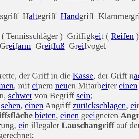
ksgriff H
alt
egriff
Hand
griff Klammergr
 ( Tennisschläger ) Griffigk
ei
t (
Reifen
)
 Gr
ei
f
arm
Gr
ei
f
fuß
Gr
ei
fvogel
rette, der Griff in die
Kasse
, der Griff n
a
men
, mit
ei
nem
neu
en Mitarb
ei
ter
einen
en,
schwer
von Begriff
sein
;
t
sehen
,
einen
Angriff
zurück
schlagen
,
ei
ffsfläche
bieten
,
einen
ge
ei
gneten
Angr
r
ung,
ei
n illegaler
Lauschangriff
auf d
gerechnet;