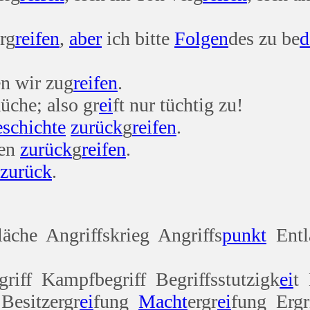
rg
reifen
,
aber
ich bitte
Folgen
des zu be
d
en wir zug
reifen
.
üche; also gr
ei
ft nur tüchtig zu!
eschichte
zurück
g
reifen
.
ven
zurück
g
reifen
.
zurück
.
läche Angriffskrieg Angriffs
punkt
Entl
egriff Kampfbegriff Begriffsstutzigk
ei
t 
Besitzergr
ei
fung
Macht
ergr
ei
fung Ergr