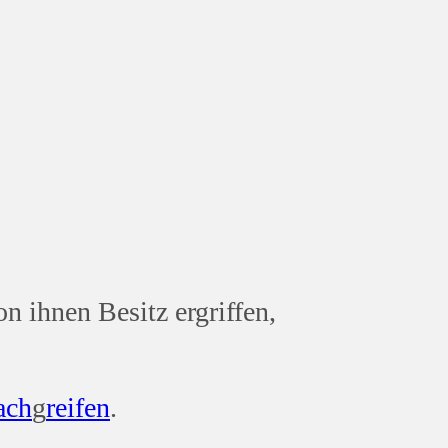
n ihnen Besitz ergriffen,
ach
g
reifen
.