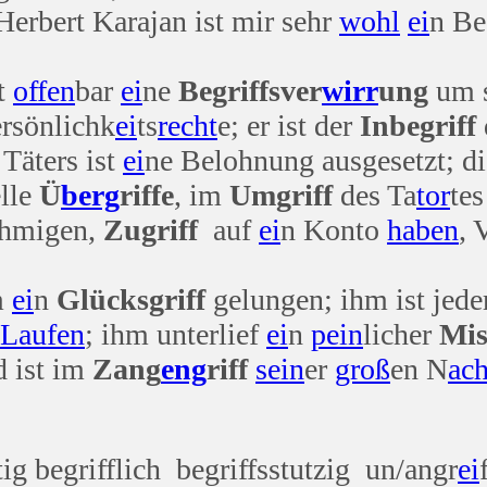
 Herbert Karajan ist mir sehr
wohl
ei
n Be
at
offen
bar
ei
ne
Begriffsver
wirr
ung
um s
ersönlichk
ei
ts
recht
e; er ist der
Inbegriff
Täters ist
ei
ne Belohnung ausgesetzt; d
lle
Ü
berg
riffe
, im
Umgriff
des Ta
tor
tes
hmigen,
Zugriff
auf
ei
n Konto
haben
, 
hm
ei
n
Glücksgriff
gelungen; ihm ist jed
Laufen
; ihm unterlief
ei
n
pein
licher
Mis
d ist im
Zang
eng
riff
sein
er
groß
en N
ac
ig begrifflich begriffsstutzig un/angr
ei