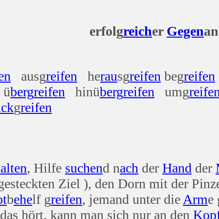
olg
reich
er
Gegen
an
fen
ausg
reifen
he
rau
sg
reifen
beg
reifen
ü
berg
reifen
hinü
berg
reifen
umg
reife
ück
g
reifen
alten
, Hilfe
suchen
d n
ach
der
Hand
der
esteckten Ziel ), den Dorn mit der Pinze
t
b
ehe
lf g
reifen
, jemand unter die
Arm
e 
das hört, kann man sich nur an den
Kop