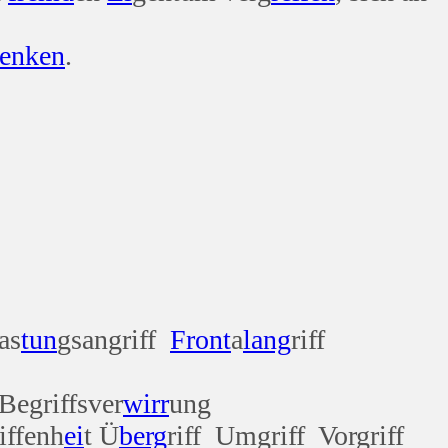
enken
.
as
tun
gsangriff
Front
a
lang
riff
Begriffsver
wirr
ung
iffenh
ei
t Ü
berg
riff Umgriff Vorgriff