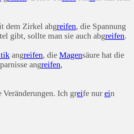
t dem Zirkel abg
reifen
, die Spannung
el gibt, sollte man sie auch abg
reifen
.
tik
ang
reifen
, die
Magen
säure hat die
parnisse ang
reifen
,
e Veränderungen. Ich gr
ei
fe nur
ei
n