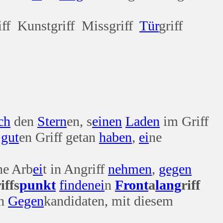
iff Kunstgriff Missgriff
Tür
griff
ch
den
Stern
en, s
einen
Laden
im Griff
gut
en Griff getan
haben
,
ei
ne
ne Arb
ei
t in Angriff
nehmen
,
gegen
iffs
punkt
finden
ei
n
Front
a
lang
riff
en
Gegen
kandidaten, mit diesem