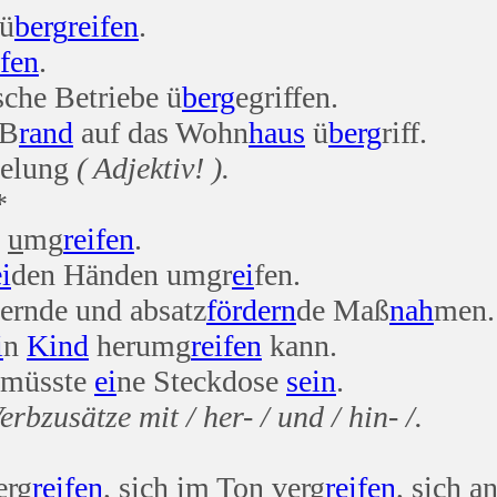
 ü
berg
reifen
.
ifen
.
sche Betriebe ü
berg
egriffen.
 B
rand
auf das Wohn
haus
ü
berg
riff.
gelung
( Adjektiv! ).
*
s
u
mg
reifen
.
i
den Händen umgr
ei
fen.
ernde und absatz
fördern
de Maß
nah
men.
i
n
Kind
herumg
reifen
kann.
müsste
ei
ne Steckdose
sein
.
erbzusätze mit / her- / und / hin- /.
erg
reifen
, sich im Ton verg
reifen
, sich a