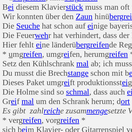
B
ei
diesem Klavier
stück
muss man oft
Wir konnten über den
Zaun
hinü
berg
re
Die
Seuche
hat schon auf
ei
nige bayeri
Die Feuer
weh
r hat verhindert, dass der
Hier fehlt
ei
ne länderü
berg
reifen
de Re
*
u
mg
reifen
, umgr
ei
fen, herumg
reifen
Setz den Kühlschrank
mal
ab; ich mus
Du musst die Brech
stange
schon mit b
e
Dieses Paket umgr
ei
ft produktionsst
ei
g
Die Holme sind so
schmal
, dass auch
e
Gr
ei
f
mal
um den Schrank herum; d
ort
Es gibt zahl
reich
e zusam
menge
setzte V
* verg
reifen
, vorg
reifen
*
sich b
ei
m Klavier- oder Gitarrenspiel v