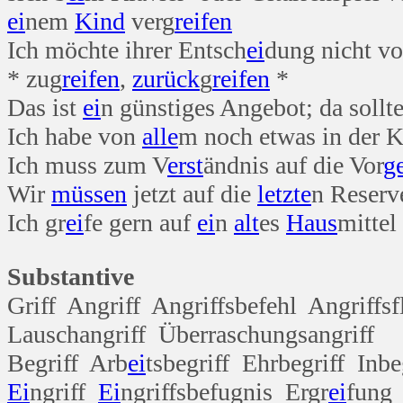
ei
nem
Kind
verg
reifen
Ich möchte ihrer Entsch
ei
dung nicht vo
* zug
reifen
,
zurück
g
reifen
*
Das ist
ei
n günstiges Angebot; da sollt
Ich habe von
alle
m noch etwas in der K
Ich muss zum V
erst
ändnis auf die Vor
g
Wir
müssen
jetzt auf die
letzte
n Reser
Ich gr
ei
fe gern auf
ei
n
alt
es
Haus
mittel
Substantive
Griff Angriff Angriffsbefehl Angriffsf
Lauschangriff Überraschungsangriff
Begriff Arb
ei
tsbegriff Ehrbegriff Inb
Ei
ngriff
Ei
ngriffsbefugnis Ergr
ei
fung 