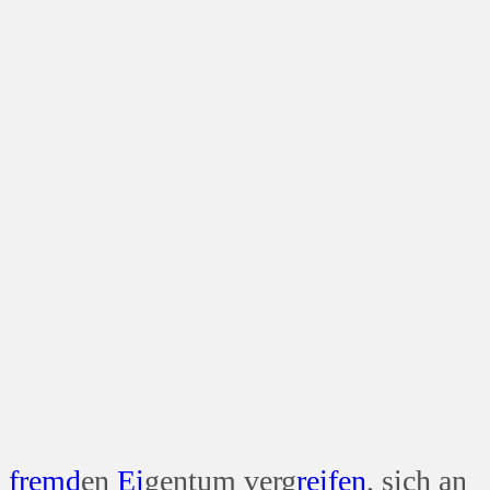
n
fremd
en
Ei
gentum verg
reifen
, sich an