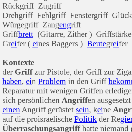
Rückgriff Zugriff
Drehgriff Fehlgriff Fenstergriff Glüc
Würgegriff Zang
eng
riff
Griff
brett
(Gitarre, Zither ) Griffstärke
Gr
ei
fer (
ei
nes Baggers )
Beute
gr
ei
fer
Kontexte
der
Griff
zur Pistole, der Griff zur Ziga
haben
,
ei
n
Problem
in den Griff
bekom
Reparatur mit wenigen Griffen erledig
sich persönlichen
Angriff
en ausgesetz
einen
Angriff gerüstet
sein
, k
ei
ne
Angri
auf die proisraelische
Politik
der Re
gie
Überraschungsangriff
hatte niemand 