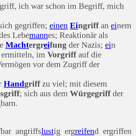
griff, ich war schon im Begriff, mich
ich gegriffen;
einen
Ei
ngriff
an
ei
nem
des Lebe
mann
es; Reaktionär als
ie
Macht
ergr
ei
fung
der Nazis;
ei
n
 ermitteln, im
Vorgriff
auf die
Vermögen vor dem Zugriff der
er
Hand
griff
zu viel; mit diesem
sgriff
; sich aus dem
Würgegriff
der
h
barn.
fbar angriffs
lust
ig erg
reifen
d ergriffen