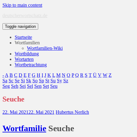
Skip to main content
deutscherwortschatz.de
Toggle navigation
Startseite
Wortfamilien
Wortfamilien-Wiki
Wortbildung
Wortarten
Wortbetrachtung
-
A
B
C
D
E
F
G
H
I
J
K
L
M
N
O
P
Q
R
S
T
Ü
V
W
Z
Sa
Sc
Se
Si
Sk
So
Sp
St
Su
Sy
Sz
Seg
Seh
Sei
Sel
Sen
Set
Seu
Seuche
22. Mai 2021
22. Mai 2021
Hubertus Nerlich
Wort
familie
Seuche