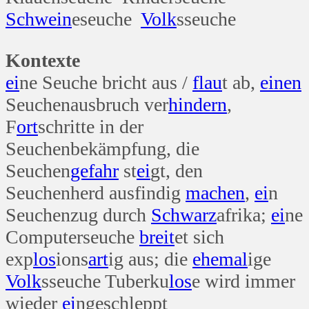
Schwein
eseuche
Volk
sseuche
Kontexte
ei
ne Seuche bricht aus /
flau
t ab,
einen
Seuchenausbruch ver
hindern
,
F
ort
schritte in der
Seuchenbekämpfung, die
Seuchen
gefahr
st
ei
gt, den
Seuchenherd ausfindig
machen
,
ei
n
Seuchenzug durch
Schwarz
afrika;
ei
ne
Computerseuche
breit
et sich
exp
los
ions
art
ig aus; die
ehe
mal
ige
Volk
sseuche Tuberku
los
e wird immer
wieder
ei
ngeschleppt