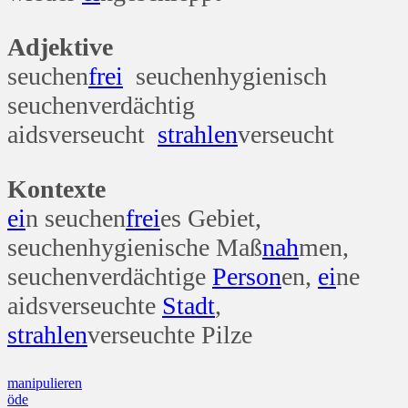
Adjektive
seuchen
frei
seuchenhygienisch
seuchenverdächtig
aidsverseucht
strahlen
verseucht
Kontexte
ei
n seuchen
frei
es Gebiet,
seuchenhygienische Maß
nah
men,
seuchenverdächtige
Person
en,
ei
ne
aidsverseuchte
Stadt
,
strahlen
verseuchte Pilze
Beitragsnavigation
manipulieren
öde