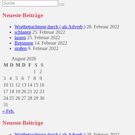
Suche
nach:
Neueste Beiträge
Wortbetrachtung durch ( als Adverb )
28. Februar 2022
schlagen
25. Februar 2022
lassen
25. Februar 2022
Betonung
14. Februar 2022
stoßen
9. Februar 2022
August 2026
M
D
M
D
F
S
S
1
2
3
4
5
6
7
8
9
10
11
12
13
14
15
16
17
18
19
20
21
22
23
24
25
26
27
28
29
30
31
« Feb.
Neueste Beiträge
Wortbetrachtung durch ( als Adverb )
28. Februar 2022