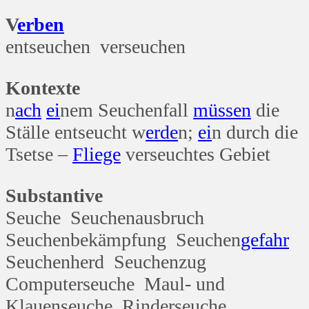
V
erben
entseuchen verseuchen
Kontexte
n
ach
ei
nem Seuchenfall
müssen
die
Ställe entseucht w
erde
n;
ei
n durch die
Tsetse –
Fliege
verseuchtes Gebiet
Substantive
Seuche Seuchenausbruch
Seuchenbekämpfung Seuchen
gefahr
Seuchenherd Seuchenzug
Computerseuche Maul- und
Klauenseuche Rinderseuche