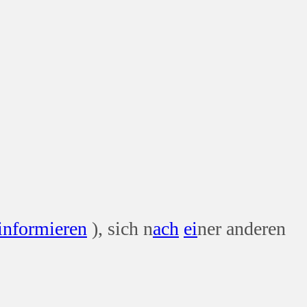
informieren
), sich n
ach
ei
ner anderen