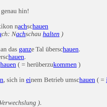
 genau hin!
ikon n
ach
sc
hauen
u
ch: N
ach
schau
halten
)
an das
ganz
e Tal übersc
hauen
.
rsc
hauen
.
c
hauen
( = herüberzu
kommen
)
en
, sich in
ei
nem Betrieb umsc
hauen
( =
Verwechslung )
.