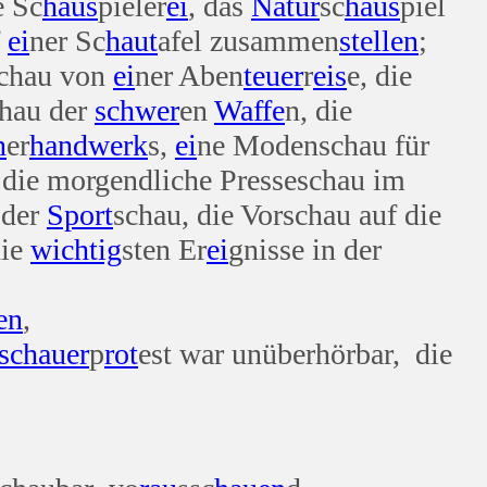
e Sc
haus
pieler
ei
, das
Natur
sc
haus
piel
f
ei
ner Sc
haut
afel zusammen
stellen
;
schau von
ei
ner Aben
teuer
r
eis
e, die
chau der
schwer
en
Waffe
n, die
n
er
hand
werk
s,
ei
ne Modenschau für
 die morgendliche Presseschau im
 der
Sport
schau, die Vorschau auf die
die
wichtig
sten Er
ei
gnisse in der
en
,
schauer
p
rot
est war unüberhörbar, die