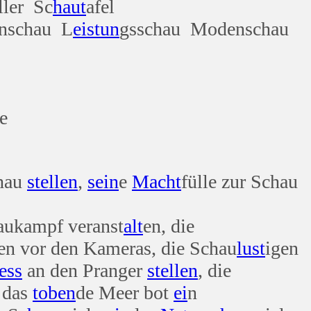
ller Sc
haut
afel
nschau L
eis
tun
gsschau Modenschau
e
chau
stellen
,
sein
e
Macht
fülle zur Schau
ukampf veranst
alt
en, die
en vor den Kameras, die Schau
lust
igen
ess
an den Pranger
stellen
, die
, das
toben
de Meer bot
ei
n