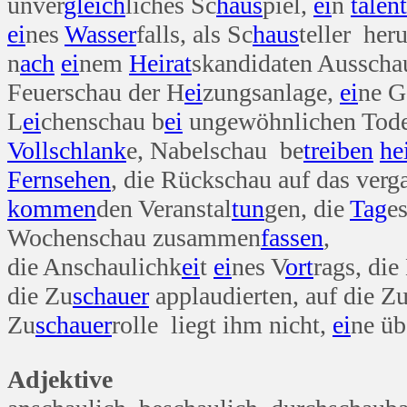
unver
gleich
liches Sc
haus
piel,
ei
n
talent
ei
nes
Wasser
falls, als Sc
haus
teller her
n
ach
ei
nem
Heirat
skandidaten Aussch
Feuerschau der H
ei
zungsanlage,
ei
ne G
L
ei
chenschau b
ei
ungewöhnlichen Tode
Voll
schlank
e, Nabelschau be
treiben
he
Fern
sehen
, die Rückschau auf das ver
kommen
den Veranstal
tun
gen, die
Tag
e
Wochenschau zusammen
fassen
,
die Anschaulichk
ei
t
ei
nes V
ort
rags, die
die Zu
schauer
applaudierten, auf die Z
Zu
schauer
rolle liegt ihm nicht,
ei
ne üb
Adjektive