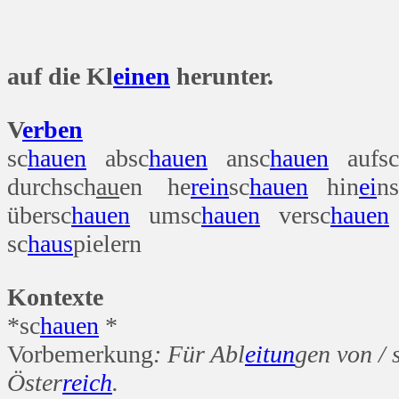
D
auf die Kl
einen
herunter.
V
erben
sc
hauen
absc
hauen
ansc
hauen
aufsc
durchsch
au
en he
rein
sc
hauen
hin
ei
ns
übersc
hauen
umsc
hauen
versc
hauen
sc
haus
pielern
Kontexte
*sc
hauen
*
Vorbemerkung
: Für Abl
ei
tun
gen von / 
Öster
reich
.