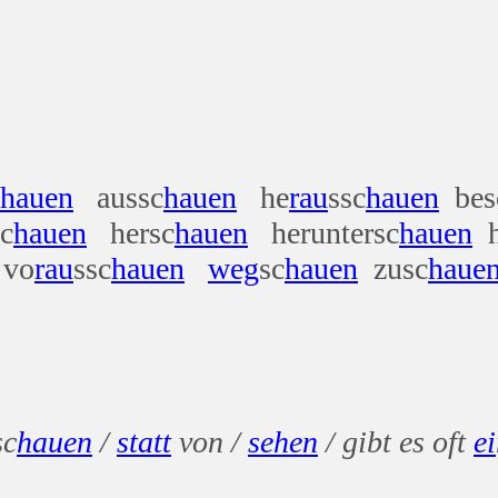
i
hauen
aussc
hauen
he
rau
ssc
hauen
bes
c
hauen
hersc
hauen
heruntersc
hauen
h
vo
rau
ssc
hauen
weg
sc
hauen
zusc
haue
sc
hauen
/
statt
von /
sehen
/ gibt es oft
ei