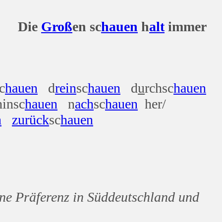
e
Groß
en sc
hauen
h
alt
immer
c
hauen
d
rein
sc
hauen
d
u
rchsc
hauen
insc
hauen
n
ach
sc
hauen
her/
n
zurück
sc
hauen
ne Präferenz in Süddeutschland und