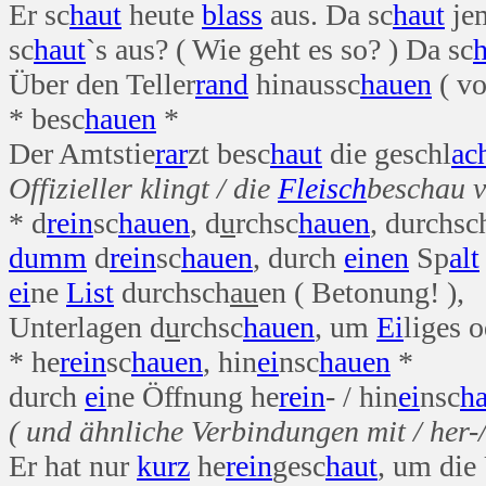
Er sc
haut
heute
blass
aus. Da sc
haut
jem
sc
haut
`s aus? ( Wie geht es so? ) Da sc
h
Über den Teller
rand
hinaussc
hauen
( v
* besc
hauen
*
Der Amtstie
rar
zt besc
haut
die geschl
ac
Offizieller klingt / die
Fleisch
beschau 
* d
rein
sc
hauen
, d
u
rchsc
hauen
, durchsc
dumm
d
rein
sc
hauen
, durch
einen
Sp
alt
ei
ne
List
durchsch
au
en ( Betonung! ),
Unterlagen d
u
rchsc
hauen
, um
Ei
liges 
* he
rein
sc
hauen
, hin
ei
nsc
hauen
*
durch
ei
ne Öffnung he
rein
- / hin
ei
nsc
h
( und ähnliche Verbindungen mit / her-/ 
Er hat nur
kurz
he
rein
gesc
haut
, um die