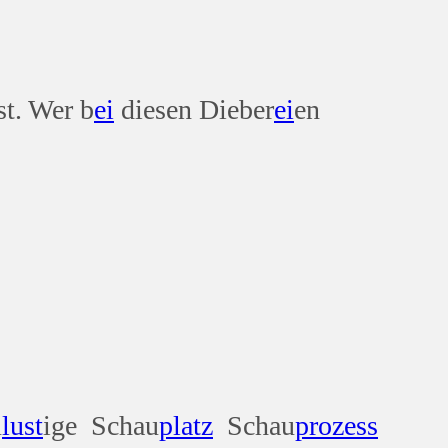
t. Wer b
ei
diesen Dieber
ei
en
u
lust
ige Schau
platz
Schau
prozess