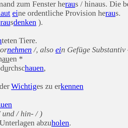
and zum Fenster he
rau
s / hinaus. Die b
aut
ei
ne ordentliche Provision he
rau
s.
o
rau
s
denken
).
h
teten Tiere.
vor
nehmen
/, also
ei
n Gefüge Substantiv
h
au
en *
d
u
rchsc
hauen
,
oder
Wichtig
es zu er
kennen
auen
und / hin- / )
 Unterlagen abzu
holen
.