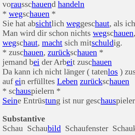
vo
rau
ssc
hauen
d
handeln
*
weg
sc
hauen
*
Sie hat ab
sicht
lich
weg
gesc
haut
, als ic
Man wird dir schon nichts
weg
sc
hauen
weg
sc
haut
,
macht
sich mit
schuld
ig.
* zusc
hauen
,
zurück
sc
hauen
*
jemand b
ei
der Arb
ei
t zusc
hauen
Da kann ich nicht länger ( taten
los
) zu
auf
ei
n erfülltes
Leben
zurück
sc
hauen
* sc
haus
pielern *
Sein
e Entrüs
tun
g ist nur gesc
haus
pieler
Substantive
Schau Schau
bild
Schaufenster Schau