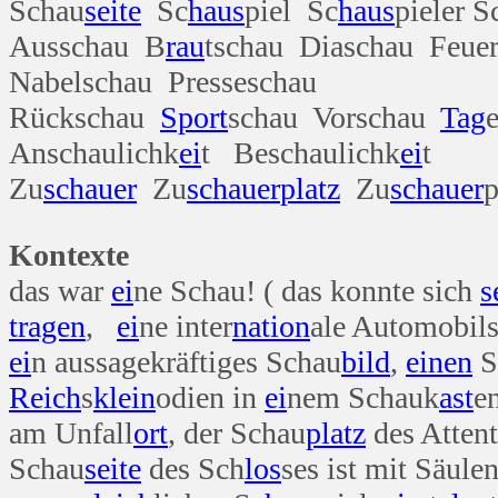
Schau
seite
Sc
haus
piel Sc
haus
pieler S
Ausschau B
rau
tschau Diaschau Feue
Nabelschau Presseschau
Rückschau
Sport
schau Vorschau
Tag
Anschaulichk
ei
t Beschaulichk
ei
t
Zu
schauer
Zu
schauer
platz
Zu
schauer
Kontexte
das war
ei
ne Schau! ( das konnte sich
s
tragen
,
ei
ne inter
nation
ale Automobils
ei
n aussagekräftiges Schau
bild
,
einen
S
Reich
s
klein
odien in
ei
nem Schauk
ast
e
am Unfall
ort
, der Schau
platz
des Attent
Schau
seite
des Sch
los
ses ist mit Säul