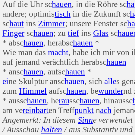
Auf die Uhr sc
hauen
, in die Röhre sc
ha
andere; optimis
tisch
in die Zukunft sc
h
sc
haut
ins
Zimmer
; unsere Fenster sc
h
Finger
sc
hauen
; zu
tief
ins
Glas
sc
haue
* absc
hauen
, herabsc
hauen
*
Wie man das
macht
, habe ich mir von 
auf jemand verächtlich herabsc
hauen
* ansc
hauen
, aufsc
hauen
*
ei
ne Skulptur ansc
hauen
, sich
alle
s gen
zum
Himmel
aufsc
hauen
, be
wunder
nd 
* aussc
hauen
, he
rau
ssc
hauen
, hinaussc
am ve
rein
bart
en Treff
punkt
n
ach
jemand
Angemerkt: In diesem
Sinn
e verwendet
/ Ausschau
halten
/ aus Substantiv und