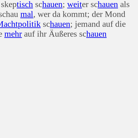
 skep
tisch
sc
hauen
;
weit
er sc
hauen
als
 schau
mal
, wer da kommt; der Mond
Macht
politik
sc
hauen
; jemand auf die
te
mehr
auf ihr Äußeres sc
hauen