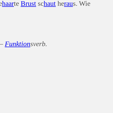
e
haar
te
Brust
sc
haut
he
rau
s. Wie
 –
Funktion
sverb.