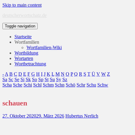
Skip to main content
deutscherwortschatz.de
Toggle navigation
Startseite
Wortfamilien
Wortfamilien-Wiki
Wortbildung
Wortarten
Wortbetrachtung
-
A
B
C
D
E
F
G
H
I
J
K
L
M
N
O
P
Q
R
S
T
Ü
V
W
Z
Sa
Sc
Se
Si
Sk
So
Sp
St
Su
Sy
Sz
Scha
Sche
Schi
Schl
Schm
Schn
Schö
Schr
Schu
Schw
schauen
27. Oktober 2020
29. März 2026
Hubertus Nerlich