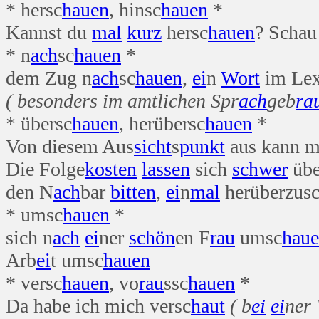
* hersc
hauen
, hinsc
hauen
*
Kannst du
mal
kurz
hersc
hauen
? Schau
* n
ach
sc
hauen
*
dem Zug n
ach
sc
hauen
,
ei
n
Wort
im Lex
( besonders im amtlichen Spr
ach
geb
ra
* übersc
hauen
, herübersc
hauen
*
Von diesem Aus
sicht
s
punkt
aus kann m
Die Folge
kosten
lassen
sich
schwer
übe
den N
ach
bar
bitten
,
ei
n
mal
herüberzus
* umsc
hauen
*
sich n
ach
ei
ner
schön
en F
rau
umsc
hau
Arb
ei
t umsc
hauen
* versc
hauen
, vo
rau
ssc
hauen
*
Da habe ich mich versc
haut
( b
ei
ei
ner 