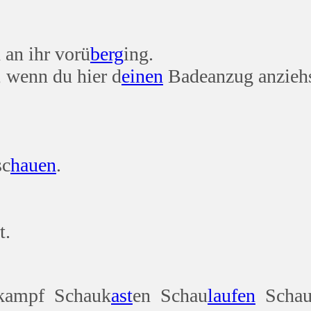
h an ihr vorü
berg
ing.
, wenn du hier d
einen
Badeanzug anziehs
sc
hauen
.
t.
kampf Schauk
ast
en Schau
laufen
Scha