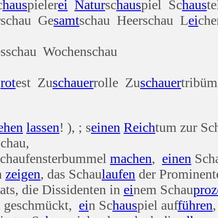
c
haus
pieler
ei
Natur
sc
haus
piel Sc
haus
te
rschau Ge
samt
schau Heerschau L
ei
che
esschau Wochenschau
p
rot
est Zu
schauer
rolle Zu
schauer
tribüm
ehen
lassen
! ), ; s
einen
Reich
tum zur S
chau,
chaufensterbummel
machen
,
einen
Scha
n
zeigen
, das Schau
laufen
der Prominent
ats, die Dissidenten in
ei
nem Schau
proz
en geschmückt,
ei
n Sc
haus
piel auf
führen