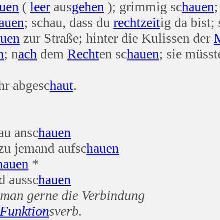
uen
(
leer
aus
gehen
); grimmig sc
hauen
;
auen
; schau, dass du
recht
zeit
ig da bist;
auen
zur Straße; hinter die Kulissen der
n
; n
ach
dem
Recht
en sc
hauen
; sie müss
ihr abgesc
haut
.
au ansc
hauen
zu jemand aufsc
hauen
hauen
*
 aussc
hauen
 man gerne die Verbindung
Funktion
sverb.