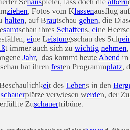
ierter Sc
haus
pieler, lass doch die
albern
um
ziehen
, Fotos vom K
lassen
ausflug au
au
halten
, auf B
rau
tschau
gehen
, die Dia
e
samt
schau ihres
Schaffen
s,
ei
ne Heers
sfällen,
ei
ne L
eis
tun
gsschau des Sch
rei
iß
t immer auch sich zu
wichtig
nehmen
,
gangene
Jahr
, das kommt heute
Abend
in
sschau hat ihren
fest
en Programm
platz
, 
 Beschaulichk
ei
t des
Leben
s in den
Berg
u
schauer
plätze verwiesen w
erde
n, der Zu
erfüllte Zu
schauer
tribüne.