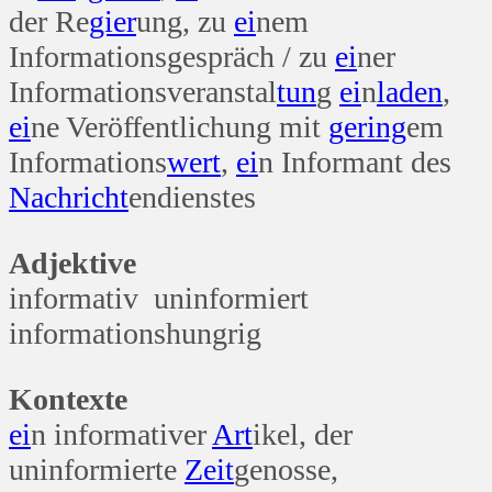
der Re
gier
ung, zu
ei
nem
Informationsgespräch / zu
ei
ner
Informationsveranstal
tun
g
ei
n
laden
,
ei
ne Veröffentlichung mit
gering
em
Informations
wert
,
ei
n Informant des
Nachricht
endienstes
Adjektive
informativ uninformiert
informationshungrig
Kontexte
ei
n informativer
Art
ikel, der
uninformierte
Zeit
genosse,