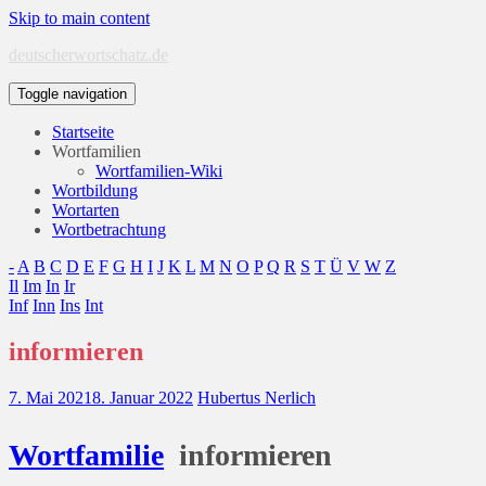
Skip to main content
deutscherwortschatz.de
Toggle navigation
Startseite
Wortfamilien
Wortfamilien-Wiki
Wortbildung
Wortarten
Wortbetrachtung
-
A
B
C
D
E
F
G
H
I
J
K
L
M
N
O
P
Q
R
S
T
Ü
V
W
Z
Il
Im
In
Ir
Inf
Inn
Ins
Int
informieren
7. Mai 2021
8. Januar 2022
Hubertus Nerlich
Wort
familie
informieren