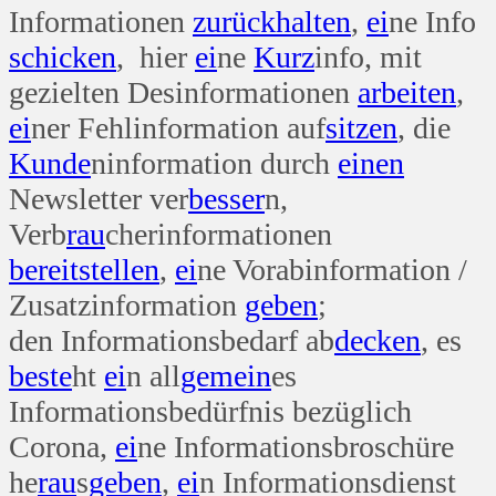
Informationen
zurück
halten
,
ei
ne Info
schicken
, hier
ei
ne
Kurz
info, mit
gezielten Desinformationen
arbeiten
,
ei
ner Fehlinformation auf
sitzen
, die
Kunde
ninformation durch
einen
Newsletter ver
besser
n,
Verb
rau
cherinformationen
bereit
stellen
,
ei
ne Vorabinformation /
Zusatzinformation
geben
;
den Informationsbedarf ab
decken
, es
beste
ht
ei
n all
gemein
es
Informationsbedürfnis bezüglich
Corona,
ei
ne Informationsbroschüre
he
rau
s
geben
,
ei
n Informationsdienst