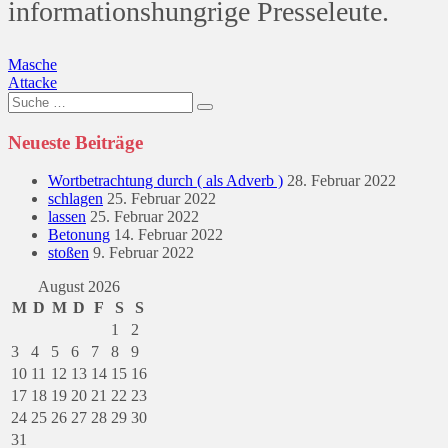
informationshungrige Presseleute.
Beitragsnavigation
Masche
Attacke
Suche
nach:
Neueste Beiträge
Wortbetrachtung durch ( als Adverb )
28. Februar 2022
schlagen
25. Februar 2022
lassen
25. Februar 2022
Betonung
14. Februar 2022
stoßen
9. Februar 2022
August 2026
M
D
M
D
F
S
S
1
2
3
4
5
6
7
8
9
10
11
12
13
14
15
16
17
18
19
20
21
22
23
24
25
26
27
28
29
30
31